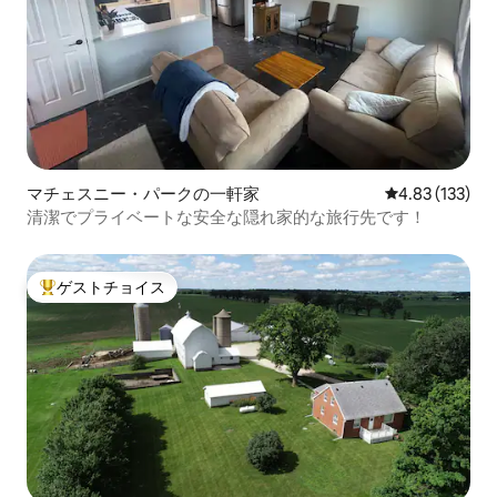
マチェスニー・パークの一軒家
レビュー133件
4.83 (133)
清潔でプライベートな安全な隠れ家的な旅行先です！
ゲストチョイス
大好評のゲストチョイスです。