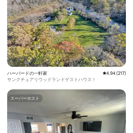
ハーバードの一軒家
レビュー217件
4.94 (217)
サンクチュアリウッドランドゲストハウス！
スーパーホスト
スーパーホスト