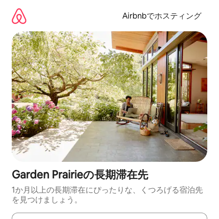
コ
ン
Airbnbでホスティング
テ
ン
ツ
に
ス
キ
ッ
プ
Garden Prairieの長期滞在先
1か月以上の長期滞在にぴったりな、くつろげる宿泊先
を見つけましょう。