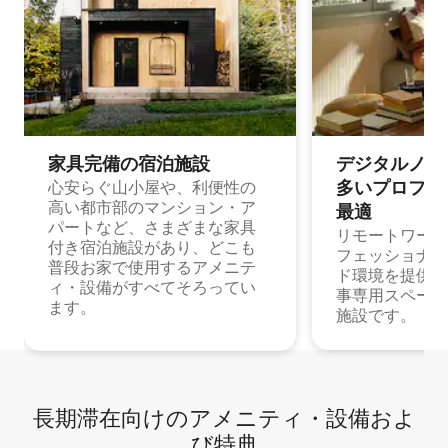
家具完備の宿⁠泊⁠施⁠設
デジタルノマド
多⁠いプ⁠ロ⁠フ⁠ェ⁠
心安らぐ山小屋や、利便性の
高い都市部のマンション・ア
最⁠適
パートなど、さまざまな家具
リモートワーク
付き宿泊施設があり、どこも
フェッショナル
普段お家で使用するアメニテ
ド環境を提供する
ィ・設備がすべてそろってい
事専用スペース
ます。
施設です。
長期滞在向け⁠のア⁠メ⁠ニ⁠テ⁠ィ⁠・設⁠備⁠およ
び特⁠典