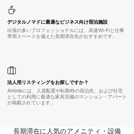
デジタルノマド⁠に最⁠適⁠なビ⁠ジ⁠ネ⁠ス⁠向⁠け宿⁠泊⁠施⁠設
出張の多いプロフェッショナルには、高速Wi-Fiと仕事
専用スペースを備えた長期滞在先がおすすめです。
法人用リスティングをお探しですか？
Airbnbには、人員配置や転勤時の宿泊先、および社宅
としての利用に最適な家具完備のマンション・アパート
が掲載されています。
長期滞在に人気のアメニティ・設備