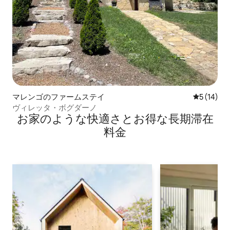
マレンゴのファームステイ
レビュー1
5 (14)
ヴィレッタ・ボグダーノ
お家のような快⁠適⁠さ⁠とお⁠得⁠な長⁠期⁠滞⁠在
料⁠金