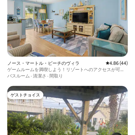
ノース・マートル・ビーチのヴィラ
レビュー44件
4.86 (44)
ゲームルームを満喫しよう！リゾートへのアクセスが可能
なビーチに近い宿泊先
バスルーム
·
清潔さ
·
間取り
ゲストチョイス
ゲストチョイス