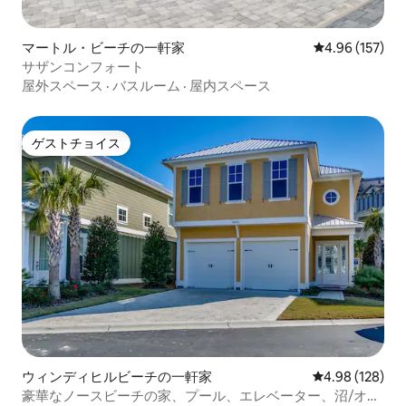
マートル・ビーチの一軒家
レビュー157件
4.96 (157)
サザンコンフォート
屋外スペース
·
バスルーム
·
屋内スペース
ゲストチョイス
ゲストチョイス
ウィンディヒルビーチの一軒家
レビュー128件
4.98 (128)
豪華なノースビーチの家、プール、エレベーター、沼/オー