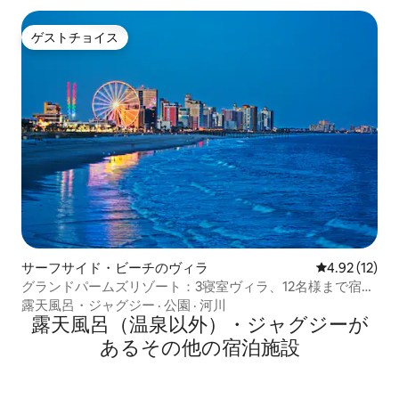
ゲストチョイス
ゲストチョイス
サーフサイド・ビーチのヴィラ
レビュー12件
4.92 (12)
グランドパームズリゾート：3寝室ヴィラ、12名様まで宿泊
可、キッチン
露天風呂・ジャグジー
·
公園
·
河川
露天風呂（温泉以外）・ジャグジーが
あるその他の宿泊施設