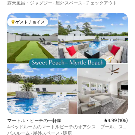
シャンビュー
露天風呂・ジャグジー
·
屋外スペース
·
チェックアウト
ゲストチョイス
大好評のゲストチョイスです。
マートル・ビーチの一軒家
レビュー105件
4.99 (105)
4ベッドルームのマートルビーチのオアシス｜プール、ス
パ、フェンス付きの庭
バスルーム
·
屋外スペース
·
暖房