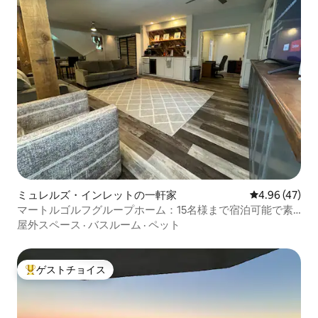
ミュレルズ・インレットの一軒家
レビュー47件
4.96 (47)
マートルゴルフグループホーム：15名様まで宿泊可能で素
晴らしいロケーション
屋外スペース
·
バスルーム
·
ペット
ゲストチョイス
大好評のゲストチョイスです。