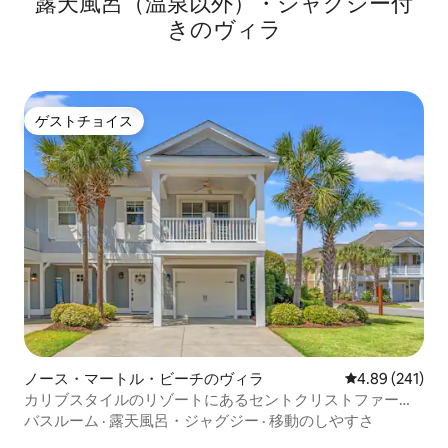
露天風呂（温泉以外）・ジャグジー付
きのヴィラ
ゲストチョイス
ゲストチョイス
ノース・マートル・ビーチのヴィラ
レビュー241件
4.89 (241)
カリブスタイルのリゾートにあるセントクリストファー島
の豪華ヴィラ
バスルーム
·
露天風呂・ジャグジー
·
移動のしやすさ