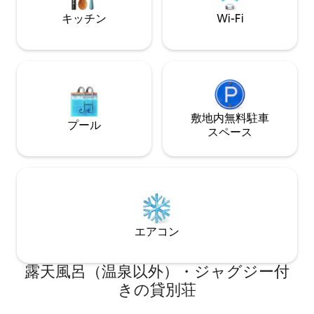
キッチン
Wi-Fi
敷地内無料駐⁠車
プール
ス⁠ペ⁠ー⁠ス
エアコン
露天風呂（温泉以外）・ジャグジー付
きの貸別荘