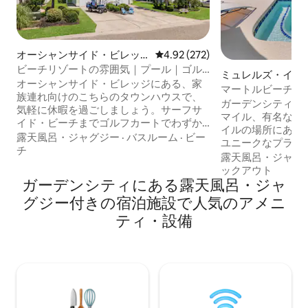
オーシャンサイド・ビレッ
レビュー272件、5つ星中4.92
4.92 (272)
ジの一軒家
ビーチリゾートの雰囲気｜プール｜ゴル
ミュレルズ・イン
フカート｜スプラッシュパッド
オーシャンサイド・ビレッジにある、家
軒家
マートルビーチのプ
族連れ向けのこちらのタウンハウスで、
6寝室/15名様
ガーデンシティビ
気軽に休暇を過ごしましょう。サーフサ
マイル、有名なマ
イド・ビーチまでゴルフカートでわずか5
イルの場所にある、
分、専用駐車場も利用できます。1階に位
露天風呂・ジャグジー
·
バスルーム
·
ビー
ユニークなプライ
置する宿泊施設です。屋内では、フルキ
チ
のようにおくつろ
露天風呂・ジャグ
ッチン、快適な寝室2室、屋根付きパティ
ートの温水塩水プ
ックアウト
オをお楽しみください。屋外では、180エ
ガーデンシティにある露天風呂・ジャ
ァイヤーピットで
ーカーのゲーテッドコミュニティ内で楽
のパッティンググ
グジー付きの宿泊施設で人気のアメニ
しめる施設をお楽しみください。プール2
ムを練習し、フリ
つ、スプラッシュパッド、ホットタブ、
ティ・設備
ホールのスキルを磨き
ホットタブ付きの屋内温水プール、遊び
泊施設には、寝室
場などが用意されています。ビーチ用
ルーム3.5室、屋
具、ゴルフカート、自宅のような居心地
ーツボード、バー
の良さがすべて揃ったこの宿泊施設は、
ョンルームがあり
本物の海辺での休暇を楽しむための、の
ゴルフコースと周
んびりとした拠点となります。
アトラクションに