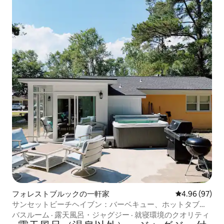
フォレストブルックの一軒家
レビュー97件
4.96 (97)
サンセットビーチヘイブン：バーベキュー、ホットタブ、
ビーチまで10分！
バスルーム
·
露天風呂・ジャグジー
·
就寝環境のクオリティ