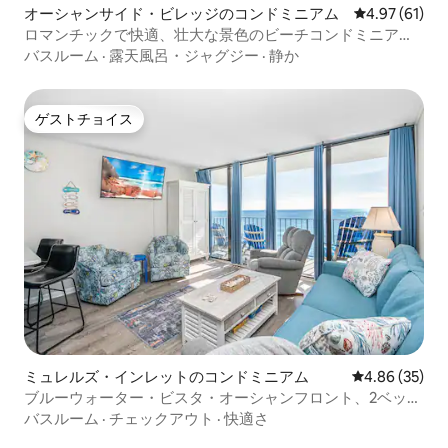
オーシャンサイド・ビレッジのコンドミニアム
レビュー61件
4.97 (61)
ロマンチックで快適、壮大な景色のビーチコンドミニア
ム！
バスルーム
·
露天風呂・ジャグジー
·
静か
ゲストチョイス
ゲストチョイス
ミュレルズ・インレットのコンドミニアム
レビュー35件
4.86 (35)
ブルーウォーター・ビスタ・オーシャンフロント、2ベッド
ルームと2バスルーム、ロイヤルガーデン
バスルーム
·
チェックアウト
·
快適さ