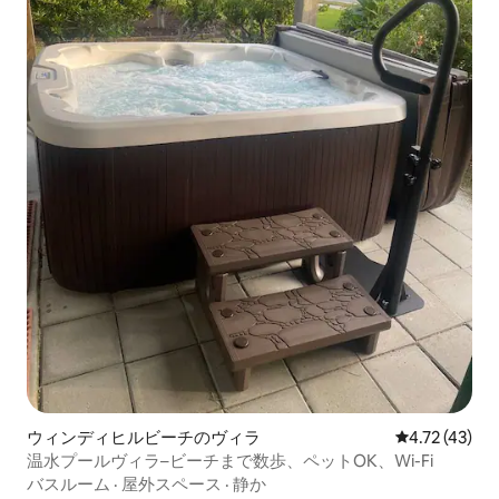
ウィンディヒルビーチのヴィラ
レビュー43件
4.72 (43)
温水プールヴィラ–ビーチまで数歩、ペットOK、Wi-Fi
バスルーム
·
屋外スペース
·
静か