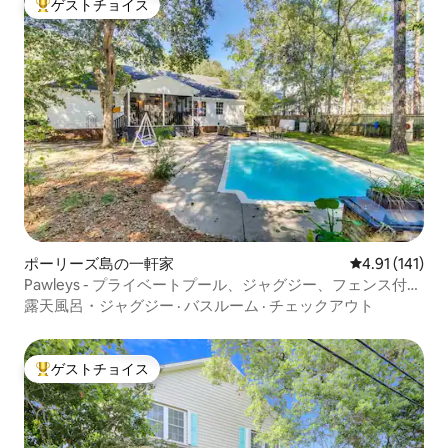
ゲストチョイス
大好評のゲストチョイスです。
ポーリーズ島の一軒家
レビュー141
4.91 (141)
Pawleys - プライベートプール、ジャグジー、フェンス付
き、犬OK、5寝室
露天風呂・ジャグジー
·
バスルーム
·
チェックアウト
ゲストチョイス
大好評のゲストチョイスです。