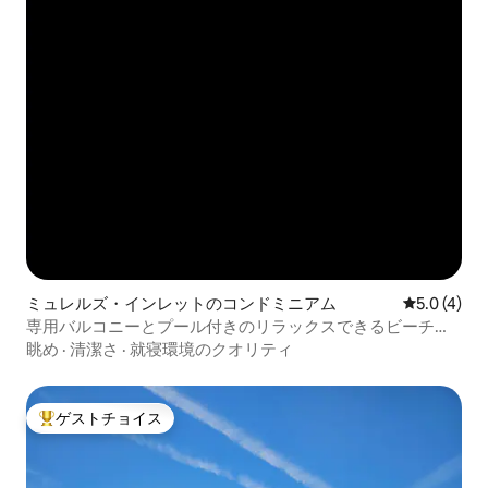
ミュレルズ・インレットのコンドミニアム
レビュー4
5.0 (4)
専用バルコニーとプール付きのリラックスできるビーチフ
ロントのコンドミニアム
眺め
·
清潔さ
·
就寝環境のクオリティ
ゲストチョイス
大好評のゲストチョイスです。