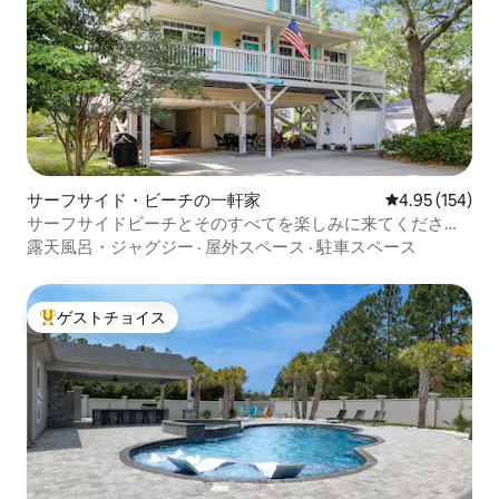
サーフサイド・ビーチの一軒家
レビュー154件
4.95 (154)
サーフサイドビーチとそのすべてを楽しみに来てくださ
い！
露天風呂・ジャグジー
·
屋外スペース
·
駐車スペース
ゲストチョイス
大好評のゲストチョイスです。