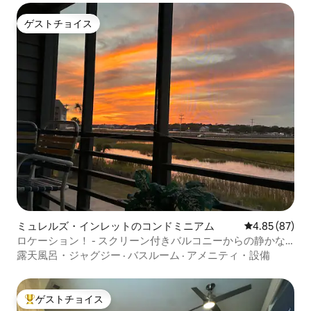
ゲストチョイス
ゲストチョイス
ミュレルズ・インレットのコンドミニアム
レビュー87件
4.85 (87)
ロケーション！ - スクリーン付きバルコニーからの静かな
沼の景色
露天風呂・ジャグジー
·
バスルーム
·
アメニティ・設備
ゲストチョイス
大好評のゲストチョイスです。