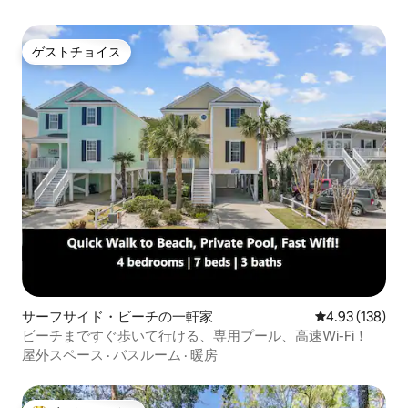
ゲストチョイス
ゲストチョイス
サーフサイド・ビーチの一軒家
レビュー138件
4.93 (138)
ビーチまですぐ歩いて行ける、専用プール、高速Wi-Fi！
屋外スペース
·
バスルーム
·
暖房