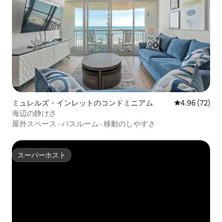
ミュレルズ・インレットのコンドミニアム
レビュー72件
4.96 (72)
海辺の静けさ
屋外スペース
·
バスルーム
·
移動のしやすさ
スーパーホスト
スーパーホスト