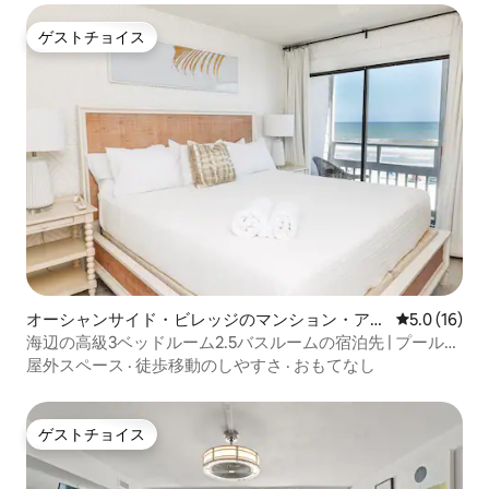
ゲストチョイス
ゲストチョイス
オーシャンサイド・ビレッジのマンション・アパ
レビュー16
5.0 (16)
ート
海辺の高級3ベッドルーム2.5バスルームの宿泊先 | プール＋
ジャグジー付き
屋外スペース
·
徒歩移動のしやすさ
·
おもてなし
ゲストチョイス
ゲストチョイス