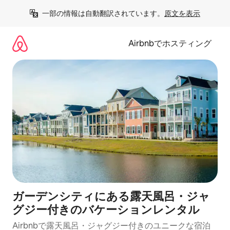
コ
一部の情報は自動翻訳されています。
原文を表示
ン
テ
ン
Airbnbでホスティング
ツ
に
ス
キ
ッ
プ
ガーデンシティにある露天風呂・ジャ
グジー付きのバケーションレンタル
Airbnbで露天風呂・ジャグジー付きのユニークな宿泊