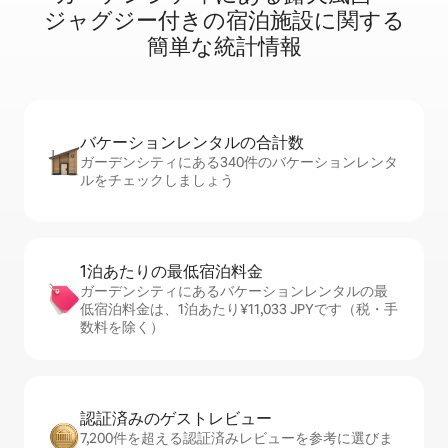
ジ⁠ャ⁠グ⁠ジ⁠ー⁠付⁠き⁠の宿⁠泊⁠施⁠設⁠に関⁠す⁠る
簡⁠単⁠な統⁠計⁠情⁠報
バケーションレ⁠ン⁠タ⁠ル⁠の合⁠計⁠数
ガーデンシティにある340件のバケーションレンタ
ルをチェックしましょう
1泊あたりの最⁠低⁠宿⁠泊⁠料⁠金
ガーデンシティにあるバケーションレンタルの最
低宿泊料金は、1泊あたり¥11,033 JPYです（税・手
数料を除く）
認証済みのゲ⁠ス⁠ト⁠レ⁠ビ⁠ュ⁠ー
7,200件を超える認証済みレビューを参考に選びま