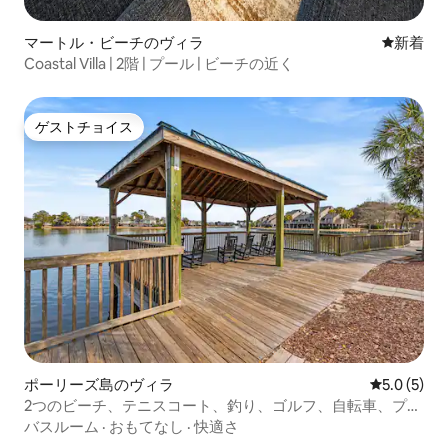
マートル・ビーチのヴィラ
新しい宿
新着
Coastal Villa | 2階 | プール | ビーチの近く
ゲストチョイス
ゲストチョイス
ポーリーズ島のヴィラ
レビュー5
5.0 (5)
2つのビーチ、テニスコート、釣り、ゴルフ、自転車、プー
ルまで徒歩圏内。
バスルーム
·
おもてなし
·
快適さ