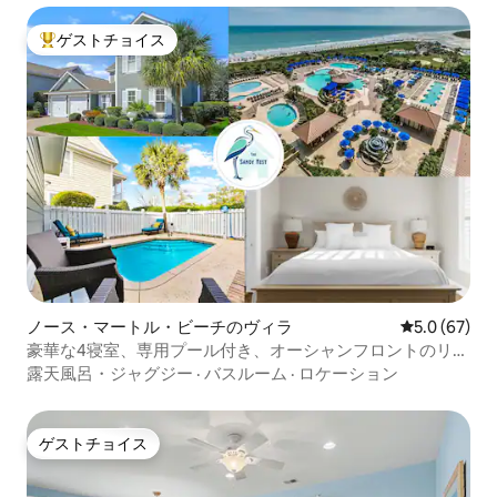
ゲストチョイス
大好評のゲストチョイスです。
ノース・マートル・ビーチのヴィラ
レビュー67
5.0 (67)
豪華な4寝室、専用プール付き、オーシャンフロントのリゾ
ート
露天風呂・ジャグジー
·
バスルーム
·
ロケーション
ゲストチョイス
ゲストチョイス