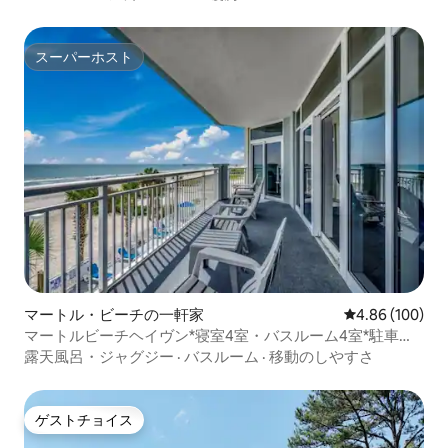
スーパーホスト
スーパーホスト
マートル・ビーチの一軒家
レビュー100件
4.86 (100)
マートルビーチヘイヴン*寝室4室・バスルーム4室*駐車場*
プール
露天風呂・ジャグジー
·
バスルーム
·
移動のしやすさ
ゲストチョイス
ゲストチョイス