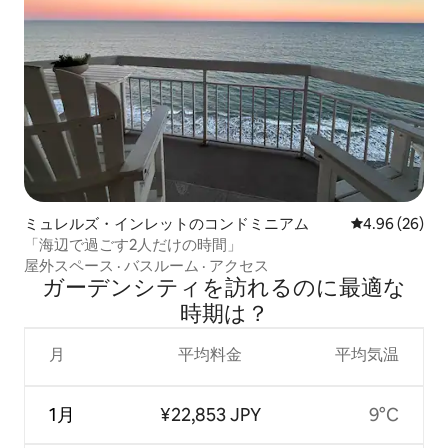
ミュレルズ・インレットのコンドミニアム
レビュー26件
4.96 (26)
「海辺で過ごす2人だけの時間」
屋外スペース
·
バスルーム
·
アクセス
ガーデンシティを訪⁠れ⁠るの⁠に最⁠適⁠な
時⁠期⁠は⁠？
月
平均料金
平均気温
1月
¥22,853 JPY
9°C