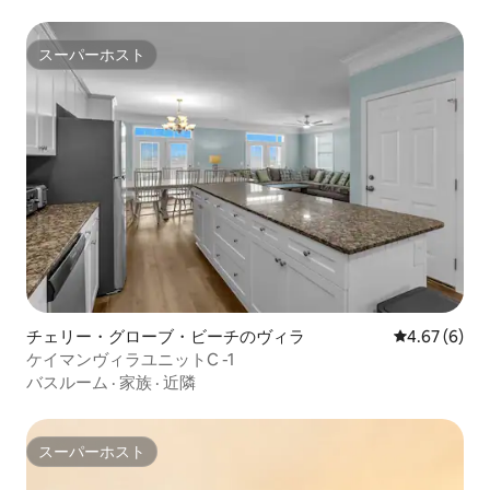
スーパーホスト
スーパーホスト
チェリー・グローブ・ビーチのヴィラ
レビュー6件
4.67 (6)
ケイマンヴィラユニットC -1
バスルーム
·
家族
·
近隣
スーパーホスト
スーパーホスト