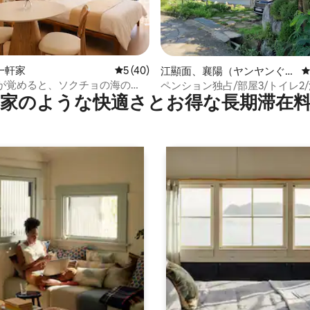
一軒家
レビュー40件、5つ星中5つ星の平均評価
5 (40)
4.95つ星の平均評価
江顯面、襄陽（ヤンヤンぐ
ん、カンヒョンミョン）のペ
 目が覚めると、ソクチョの海の
ペンション独占/部屋3/トイレ2/
家のような快⁠適⁠さ⁠とお⁠得⁠な長⁠期⁠滞⁠在料
ンション
ビーチまで1分、オーシャンビュ
呂海岸徒歩3分/雪呂山/駱山寺
の夕焼けスポット #中央市場 #雪