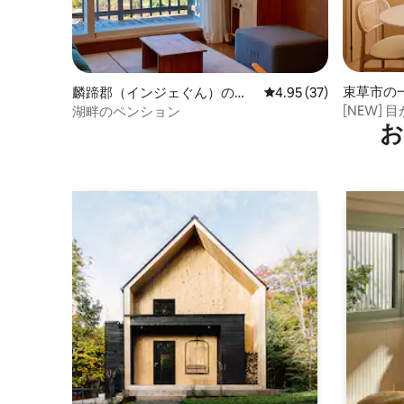
束草市の
麟蹄郡（インジェぐん）のペ
レビュー37件、5つ星中
4.95 (37)
ンション
[NEW]
湖畔のペンション
お
上、灯台
ー #感性
岳山