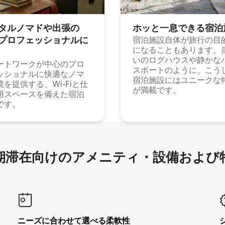
タルノマドや出⁠張⁠の
ホッと一⁠息⁠で⁠き⁠る宿⁠泊
⁠ロ⁠フ⁠ェ⁠ッ⁠シ⁠ョ⁠ナ⁠ル⁠に
宿泊施設自体が旅行の目
になることもあります。
いのログハウスや静かな
ートワークが中心のプロ
スボートのように、こう
ッショナルに快適なノマ
宿泊施設にはユニークな
境を提供する、Wi-Fiと仕
が満載です。
用スペースを備えた宿泊
です。
滞在向け⁠のア⁠メ⁠ニ⁠テ⁠ィ⁠・設⁠備⁠および
ニーズに合わせて選べる柔軟性