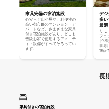
家具完備の宿⁠泊⁠施⁠設
デジ
多⁠いプ
心安らぐ山小屋や、利便性の
高い都市部のマンション・ア
最⁠適
パートなど、さまざまな家具
リモ
付き宿泊施設があり、どこも
フェ
普段お家で使用するアメニテ
ド環
ィ・設備がすべてそろってい
事専
ます。
施設
長期
家具付き⁠の宿⁠泊⁠施⁠設