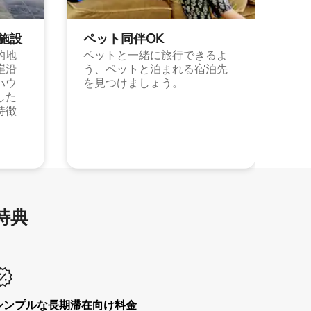
施⁠設
ペット同⁠伴OK
的地
ペットと一緒に旅行できるよ
崖沿
う、ペットと泊まれる宿泊先
ハウ
を見つけましょう。
した
特徴
特⁠典
シンプルな長期滞在向け料金