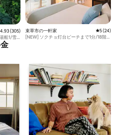
束草市の一軒家
レビュー24件、5
5 (24)
レビュー305件、5つ星中4.93つ星の平均評価
4.93 (305)
[NEW] ソクチョ灯台ビーチまで1分/18階オ
湯船1/雪
⁠金
ーシャンビュー、ロマンチックな雰囲気
のステイ #中央市場#雪岳山