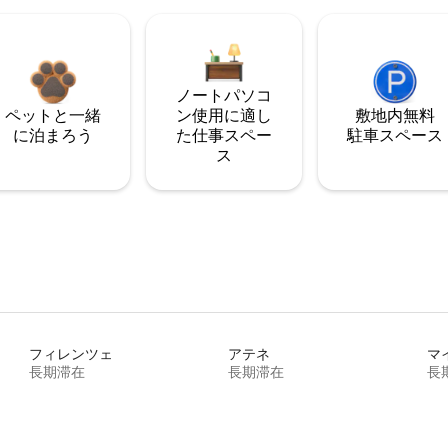
ノートパソコ
ペットと一緒
ン使用に適し
敷地内無料
に泊まろう
た仕事スペー
駐⁠車ス⁠ペ⁠ー⁠ス
ス
フィレンツェ
アテネ
マ
長期滞在
長期滞在
長