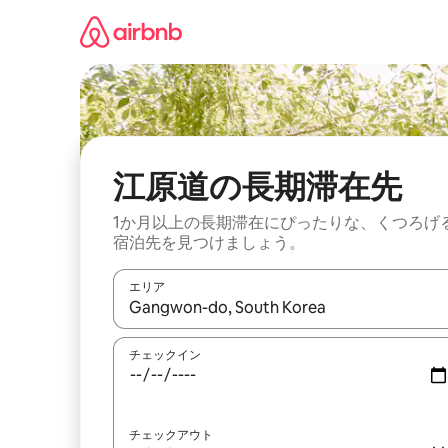
コ
ン
テ
ン
ツ
に
ス
キ
ッ
江原道の長期滞在先
プ
1か月以上の長期滞在にぴったりな、くつろげ
宿泊先を見つけましょう。
エリア
検索結果が表示されたら、上下の矢印キーを使っ
チェックイン
チェックアウト