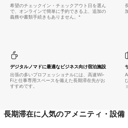
希望のチェックイン・チェックアウト日を選ん
で、オンラインで簡単に予約できる上、追加の
義務や書類手続きもありません。*
デジタルノマド⁠に最⁠適⁠なビ⁠ジ⁠ネ⁠ス⁠向⁠け宿⁠泊⁠施⁠設
出張の多いプロフェッショナルには、高速Wi-
Fiと仕事専用スペースを備えた長期滞在先がお
すすめです。
長期滞在に人気のアメニティ・設備