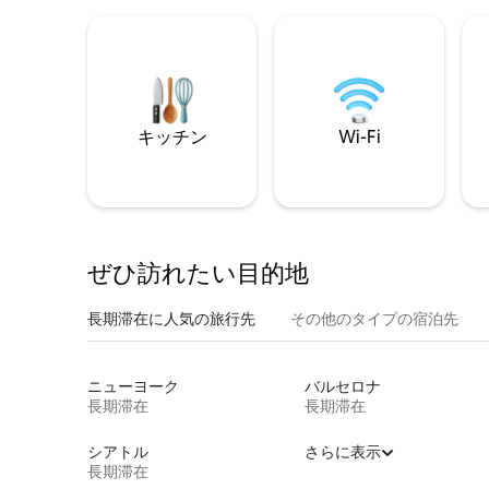
キッチン
Wi-Fi
ぜひ訪⁠れ⁠た⁠い目⁠的⁠地
長期滞在に人気の旅行先
その他のタ⁠イ⁠プ⁠の宿⁠泊⁠先
ニューヨーク
バルセロナ
長期滞在
長期滞在
シアトル
さらに表示
長期滞在