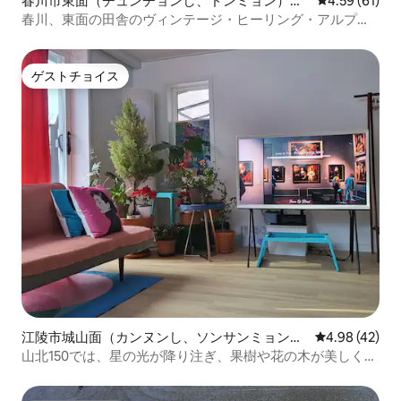
春川市東面（チュンチョンし、ドンミョン）の
レビュー61件
4.59 (61)
ペンション
春川、東面の田舎のヴィンテージ・ヒーリング・アルプス
風の宿泊施設（2階建ての一戸建てを使用）プライベートス
ペース（長期滞在）
ゲストチョイス
ゲストチョイス
江陵市城山面（カンヌンし、ソンサンミョン）
レビュー42件
4.98 (42)
のペンション
山北150では、星の光が降り注ぎ、果樹や花の木が美しく調
和しています。 広い駐車場は便利です。