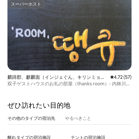
スーパーホスト
スーパーホスト
麟蹄郡、麒麟面（インジェぐん、キリンミョ
レビュー57件
4.72 (57)
ン）のペンション
双子ゲストハウスのお礼の部屋（thanks room）- 内林川を
眺めながらコーヒーを一杯の余裕
ぜひ訪⁠れ⁠た⁠い目⁠的⁠地
その他のタ⁠イ⁠プ⁠の宿⁠泊⁠先
やるべきこと
離れタイプの宿泊施設
テントの宿泊施設