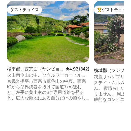
ゲストチョイス
ゲストチョイス
ゲストチョイス
大好評のゲストチ
楊平郡、西宗面（ヤンピョ
レビュー342件、5つ星中4.92
4.92 (342)
横城郡（フンソン
ンぐん、ソジョンミョン）
火山南側山の中、ソウルワーカーヒル
ームステイ
鍋蓋サムゲプサル
のペンション
35km、約3300坪内のゲスト用別荘韓屋
京畿道楊平市西宗市華谷山の中腹、西宗
器付きのヨーロッ
ステイ・ムルムは
黄土家
ICから壁界渓谷を抜けて国道7km進む
テイマームルム
ん。 素晴らしい景色が広がる場所でもあ
と、左手に黄土家のS字専用道路を登る
りません。 周辺に特別な見どころも、一
と、広大な敷地にある自分だけの癒やし
般的なコンビニもない、 ただ
の黄土韓屋が見えてきます～ 四季が贈り
の村の中にある 古い田舎の家です。 都会
物となる 黄土家の春には ダラエ、ネン
を抜け出してどこか
ギ、ソク、ツルナガサが咲く山道が素敵
テルは息が詰まり
で、 夏は涼しい渓谷での水遊び、野菜の
混雑した観光スポ
巻き寿司やバーベキュー、平床、ハンモ
里離れた山の中は