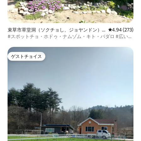
束草市草堂洞（ソクチョし、ジョヤンドン）
レビュー273件
4.94 (273)
のコテージ
#スポットチョ・ホドゥ・ナムゾム・キト・バダロ #広い庭
の田舎の家1.2家族での最高の場所で仕事。親戚グループの
集まり。各種花の香りの雨
ゲストチョイス
ゲストチョイス