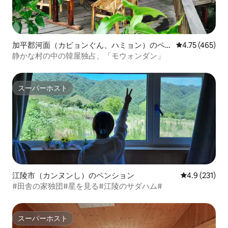
加平郡河面（カピョンぐん、ハミョン）のペ
レビュー465件
4.75 (465)
ンション
静かな村の中の韓屋独占、「モウォンダン」
スーパーホスト
スーパーホスト
江陵市（カンヌンし）のペンション
レビュー231
4.9 (231)
#田舎の家独団#星を見る#江陵のサダハム#
スーパーホスト
スーパーホスト