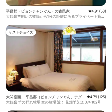
平昌郡（ピョンチャンぐん）の古民家
レビュー58件
4.91 (58)
大観嶺羊飼いの牧場から1分の距離にあるプライベート貸切
ステイ[ヒーリングフォレ]
ゲストチョイス
ゲストチョイス
大関嶺面、 平昌郡（ピョンチャンぐん、テグ
レビュー125件
4.79 (125)
ァルリョンミョン）の個室
大観嶺 羊の群れ牧場 空の牧場 近く 花畑羊芝道 374 102号