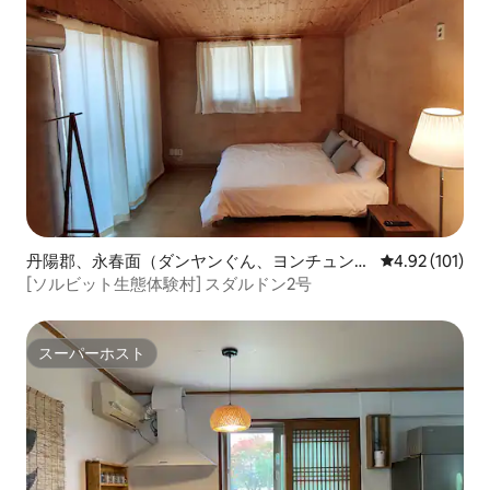
丹陽郡、永春面（ダンヤンぐん、ヨンチュンミ
レビュー101件
4.92 (101)
ョン）のペンション
[ソルビット生態体験村] スダルドン2号
スーパーホスト
スーパーホスト