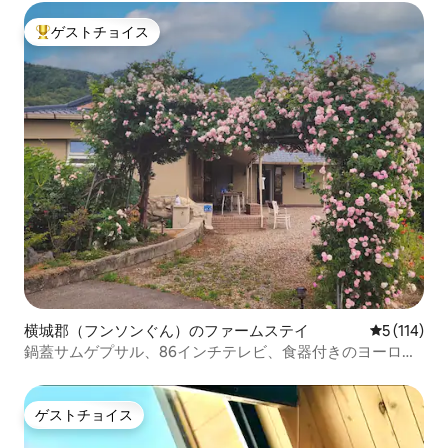
な宿泊施設/イルオハウス
ゲストチョイス
大好評のゲストチョイスです。
横城郡（フンソンぐん）のファームステイ
レビュー1
5 (114)
鍋蓋サムゲプサル、86インチテレビ、食器付きのヨーロッ
パ風シャランコン #ステイマームルム
ゲストチョイス
ゲストチョイス