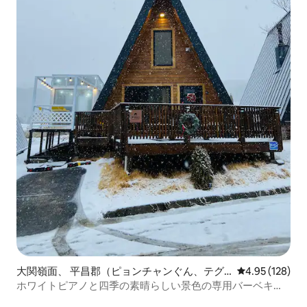
大関嶺面、 平昌郡（ピョンチャンぐん、テグ
レビュー128件
4.95 (128)
ァルリョンミョン）の一軒家
ホワイトピアノと四季の素晴らしい景色の専用バーベキュ
ー場がある大邸宅の羊の群れの牧場の近くの個室の感性的