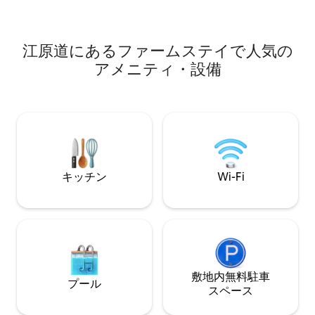
ックでの休息、 秋には栗、グジポン、華
が隠れ家として使
雅山の紅葉を見ながらのトレッキング、
息所です。 することも、見ることもない
鉄製の火鉢で焚き火も良し、 冬には、樫
ので 何もしない余裕が生まれます。 何も
の薪火、黄土室の湯治りで全身がぽかぽ
考えずに大切な人たちと
江原道にあるファームステイで人気の
か～風邪が引かない～疲れが吹き飛ぶ～
食べて、くつろいで ゆっくり休める
アメニティ・設備
～ 自然と触れ合いながら休息できる、隠
です。 ⏰ 1チーム限定のゆったりとした
れた自分だけの休息所。 黄土の家は、韓
チェックイン/チェックア
国産の松の木、黄土、ダシマ、炭粉を熟
ン：11時00分から可能 チェック
成させて作られた本物の黄土の家です。
午後6時 ※ ご予約の前後には、必ず1日ず
華雅山の麓に静かに佇む黄土の家は、休
つお部屋を空けておきます
息に最適です。 家の後ろの松林を通って
ウトの日はゆっく
清平ダムまで、曲がりくねった15kmのト
らゆっくり出発してくだ
レッキングコースは、誰もが簡単に楽し
午後6時に出発すれば、 ソウ
める隠れた名品コースです。 自分だけの
キッチン
Wi-Fi
車も渋滞しません
小川遊び、 松林での瞑想、ハンモックな
ど 自然は四季を通じて贈り物を与えてく
れます。
敷地内無料駐⁠車
プール
ス⁠ペ⁠ー⁠ス