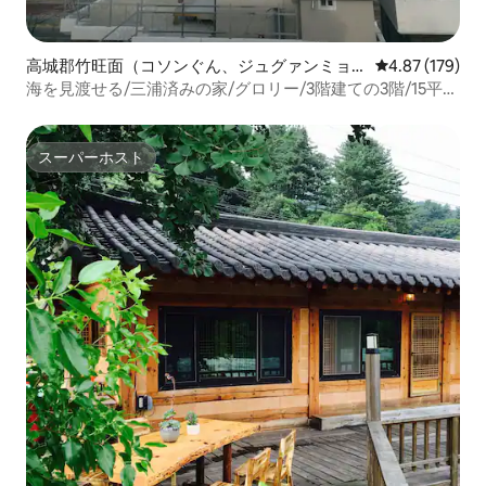
高城郡竹旺面（コソンぐん、ジュグァンミョ
レビュー179件
4.87 (179)
ン）のペンション
海を見渡せる/三浦済みの家/グロリー/3階建ての3階/15平/
屋上バーベキュー/専用/オンドル部屋
スーパーホスト
スーパーホスト