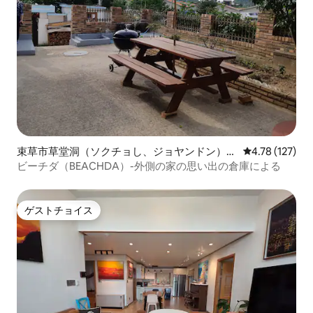
束草市草堂洞（ソクチョし、ジョヤンドン）の
レビュー127件
4.78 (127)
ペンション
ビーチダ（BEACHDA）-外側の家の思い出の倉庫による
ゲストチョイス
ゲストチョイス