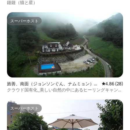
ン）のペンション
鐘鐘（猫と星）
スーパーホスト
スーパーホスト
旌善、南面（ジョンソンぐん、ナムミョン）の
レビュー28件
4.86 (28)
ペンション
クラウド国有化_美しい自然の中にあるヒーリングキャンキ
ャンです。Mindongsan High One Bed and Breakfast
スーパーホスト
スーパーホスト