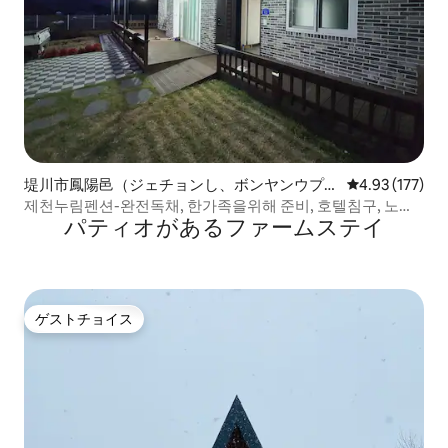
堤川市鳳陽邑（ジェチョンし、ボンヤンウプ）
レビュー177件
4.93 (177)
のペンション
제천누림펜션-완전독채, 한가족을위해 준비, 호텔침구, 노래
パティオがあるファームステイ
방,피아노,가족펜션
ゲストチョイス
ゲストチョイス