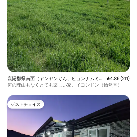
襄陽郡県南面（ヤンヤンぐん、ヒョンナムミョ
レビュー211件
4.86 (211)
ン）のペンション
何の理由もなくとても楽しい家、イヨンドン（怡然堂）
ゲストチョイス
ゲストチョイス