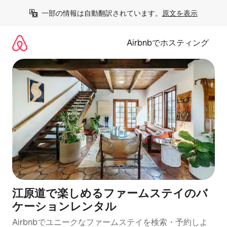
コ
一部の情報は自動翻訳されています。
原文を表示
ン
テ
ン
Airbnbでホスティング
ツ
に
ス
キ
ッ
プ
江原道で楽しめるファームステイのバ
ケーションレンタル
Airbnbでユニークなファームステイを検索・予約しよ