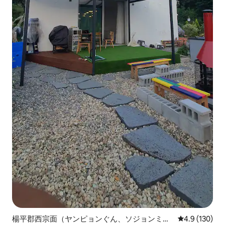
楊平郡西宗面（ヤンピョンぐん、ソジョンミョ
レビュー130
4.9 (130)