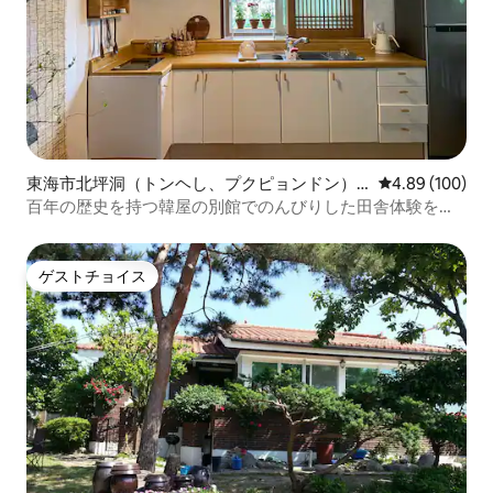
東海市北坪洞（トンヘし、プクピョンドン）
レビュー100件
4.89 (100)
のペンション
百年の歴史を持つ韓屋の別館でのんびりした田舎体験をお
楽しみください:) [jtbc 소시탐탐 宿泊施設]
ゲストチョイス
ゲストチョイス