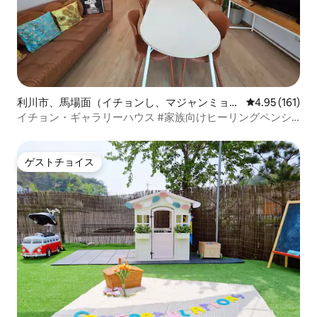
利川市、馬場面（イチョンし、マジャンミョ
レビュー161件
4.95 (161)
ン）のペンション
イチョン・ギャラリーハウス #家族向けヒーリングペンシ
ョン #地中海風インテリア #画家のアトリエ #MBNエンタ
ーテインメント撮影宿泊施設
ゲストチョイス
ゲストチョイス