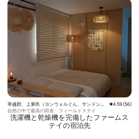
寧越郡、上東邑（ヨンウォルぐん、サンドンウ
レビュー56件
4.59 (56)
プ）の個室
自然の中で最高の田舎、フィールドステイ
洗濯機と乾燥機を完備したファームス
テイの宿泊先