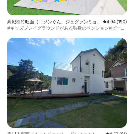
高城郡竹旺面（コソンぐん、ジュグァンミョ
レビュー190件
4.94 (190)
ン）のペンション
#キッズプレイグラウンドがある独身のペンション#ビーチ
5分#バーベキュー#ピクニック#プレイジャム