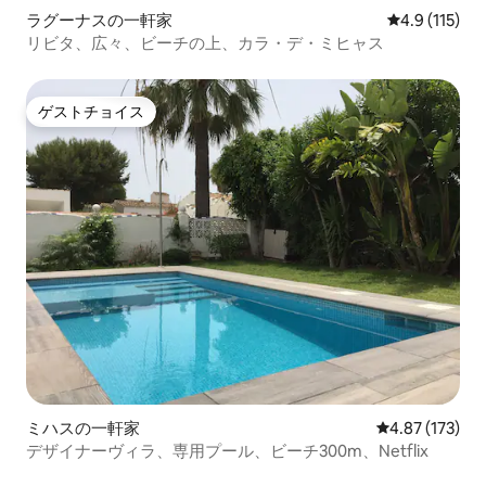
メーカー、やかん、ミキサー、ジューサ
ラグーナスの一軒家
レビュー115
4.9 (115)
ーなどが備わっています。ビーチ、グル
メ、地中海のライフスタイルを楽しみた
リビタ、広々、ビーチの上、カラ・デ・ミヒャス
い家族連れ、カップル、旅行者に最適で
す。国際的で多様性に富み、インクルー
シブな雰囲気で知られる、トレモリノス
ゲストチョイス
ゲストチョイス
で最も人気のあるエリアの 1 つにある絶
好のロケーション。パーティーは禁止さ
れています。コミュニティの規則を尊重
しないグループは受け入れられません。
ビーチタオル、ビーチチェア/ハンモッ
ク、ビーチパラソルは無料です。リクエ
ストに応じてベビーベッドとベビーチェ
アを無料でご利用いただけます。7泊以上
のご滞在の場合、週に1回の無料清掃。
ミハスの一軒家
レビュー173件
4.87 (173)
デザイナーヴィラ、専用プール、ビーチ300m、Netflix