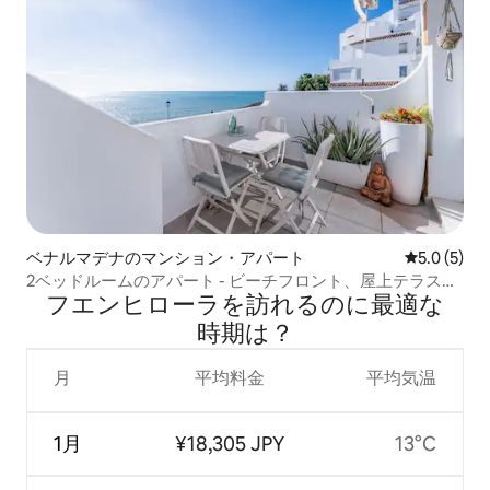
ベナルマデナのマンション・アパート
レビュー5
5.0 (5)
2ベッドルームのアパート - ビーチフロント、屋上テラス付
フエンヒローラを訪⁠れ⁠るの⁠に最⁠適⁠な
き
時⁠期⁠は⁠？
月
平均料金
平均気温
1月
¥18,305 JPY
13°C