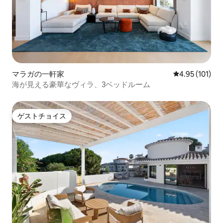
マラガの一軒家
レビュー101件
4.95 (101)
海が見える豪華なヴィラ、3ベッドルーム
ゲストチョイス
ゲストチョイス