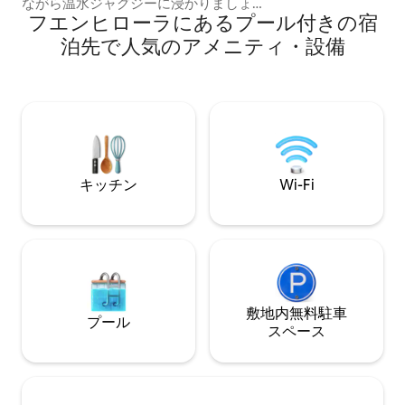
ながら温水ジャグジーに浸かりましょ
ル、洗練されたモ
フエンヒローラにあるプール付きの宿
う。サバンナ ビーチは、魅力的で魔法の
えています。2つ
ような場所でリラックスした休暇を過ご
ルームがあり、設
泊先で人気のアメニティ・設備
すために設計されています。サバンナ ビ
広々としたリビン
ーチは、魅力的な装飾と豪華なディテー
たっぷり差し込み
ルが施された魔法のような場所です。ナ
最適です。テラス
チュラルでエスニックなボーホースタイ
お楽しみください
ルで装飾されています。夜の照明はとて
ーチまで車でわず
も居心地がよくロマンチックで、景色は
電車駅まで徒歩で
素晴らしいです。リビングのガラス窓は
ル・ソルでエレガ
互いにスライドし、バルコニーは海に完
ましょう。
キッチン
Wi-Fi
全に開放されています。テラスエリアに
は大きなバリ式ベッド (180 x 180)、夜間
照明付きの温水ジャグジー、本を読んだ
りカクテルを飲んだりしてリラックスで
きる座席スペースがあります。アパート
には海が見える寝室が2室あります。その
うちの 1 つは完全にガラス張りで、広く
明るい空間になっています。リビングル
敷地内無料駐⁠車
プール
ームと 2 つの寝室の両方の窓には、就寝
ス⁠ペ⁠ー⁠ス
時に各エリア間のプライバシーを確保す
るための自動不透明ブラインドが装備さ
れています。寝室にある 2 台のベッドは
150 x 190 で、しっかりとした良質のマッ