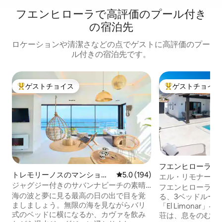
フエンヒローラで高評価のプール付き
の宿泊先
ロケーションや清潔さなどの点でゲストに高評価のプー
ル付きの宿泊先です。
ゲストチョイス
ゲストチョイス
大好評のゲストチョイスです。
大好評のゲストチ
フエンヒローラの
トレモリーノスのマンショ
レビュー194件、5つ星中5.0
5.0 (194)
エル・リモナール
ン・アパート
ジャグジー付きのサバンナビーチの素晴
フエンヒローラの
らしいアパート
海の波と夢に見る最高の日の出で目を覚
る、3ベッドルー
ましましょう。無限の海を見ながらバリ
「El Limona
式のベッドに横になるか、カヴァを飲み
荘は、息をのむよ