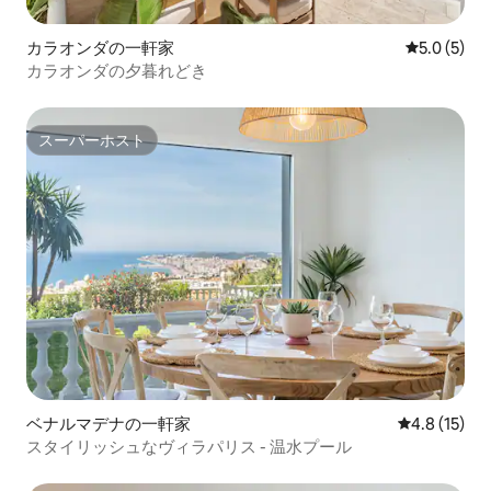
カラオンダの一軒家
レビュー5
5.0 (5)
カラオンダの夕暮れどき
スーパーホスト
スーパーホスト
ベナルマデナの一軒家
レビュー15
4.8 (15)
スタイリッシュなヴィラパリス - 温水プール