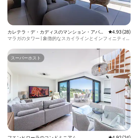
カレテラ・デ・カディスのマンション・アパー
レビュー28件
4.93 (28)
ト
マラガのタワー | 象徴的なスカイラインとインフィニティプ
ールのスパ
スーパーホスト
スーパーホスト
フエンヒローラのコンドミニアム
レビュー24件
4.92 (24)