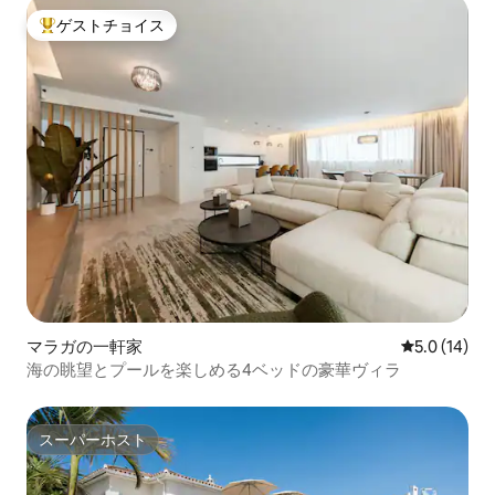
ゲストチョイス
大好評のゲストチョイスです。
マラガの一軒家
レビュー14
5.0 (14)
海の眺望とプールを楽しめる4ベッドの豪華ヴィラ
スーパーホスト
スーパーホスト