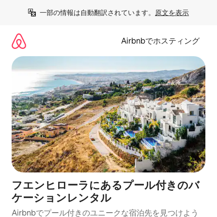
コ
一部の情報は自動翻訳されています。
原文を表示
ン
テ
ン
Airbnbでホスティング
ツ
に
ス
キ
ッ
プ
フエンヒローラにあるプール付きのバ
ケーションレンタル
Airbnbでプール付きのユニークな宿泊先を見つけよう