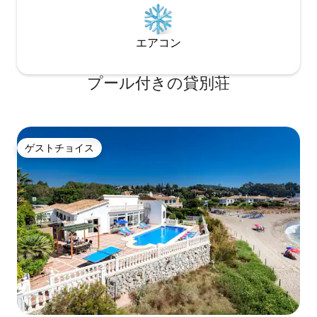
トレスと低反発フォームを備えていま
す。各ベッドには、低反発枕 2 個と通常
の枕 2 個が用意されています。アパート
エアコン
には2つのフルバスルームがあり、そのう
ちの1つはエンスイートです。シャワール
ームは床と同じ高さにあり、水は天井か
プール付きの貸別荘
ら雨のように降り注ぎます。洗面台は天
然石製です。Netflixが見られるスマート
テレビを見ながらリラックスするのに理
想的なプーフエリアがあります。お住ま
いの国のすべてのテレビチャンネルをご
ゲストチョイス
ゲストチョイス
覧いただけます。また、テレビを壁から
外して回転させ、ソファから見ることも
できます。白い天然リネンのソファは、
160x200 の大きなベッドに変わります。
Wi-Fi は高速です。空調は Airzone で、ア
パートの各エリアで理想的な温度をコン
トロールすることができます。デザイナ
ーズキッチンには高級家電が揃ってお
り、どんな料理も作ることができます。
オーブン、電子レンジ、冷蔵庫、冷凍
庫、食器洗い機、IHコンロ、洗濯機/乾燥
機、トースター、ネスプレッソ コーヒー