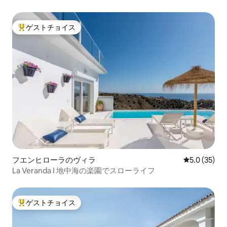
ゲストチョイス
大好評のゲストチョイスです。
フエンヒローラのヴィラ
レビュー35
5.0 (35)
La Veranda I 地中海の楽園でスローライフ
ゲストチョイス
大好評のゲストチョイスです。