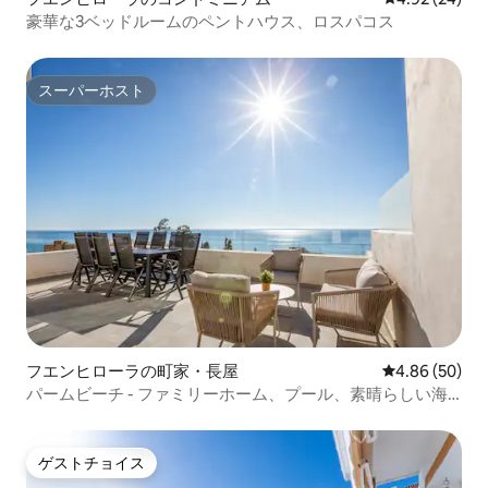
豪華な3ベッドルームのペントハウス、ロスパコス
スーパーホスト
スーパーホスト
フエンヒローラの町家・長屋
レビュー50件
4.86 (50)
パームビーチ - ファミリーホーム、プール、素晴らしい海
の眺め
ゲストチョイス
ゲストチョイス