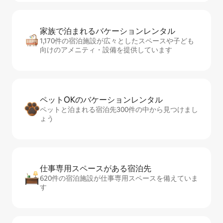
家族で泊まれるバ⁠ケ⁠ー⁠シ⁠ョ⁠ンレ⁠ン⁠タ⁠ル
1,170件の宿泊施設が広々としたスペースや子ども
向けのアメニティ・設備を提供しています
ペットOKのバ⁠ケ⁠ー⁠シ⁠ョ⁠ンレ⁠ン⁠タ⁠ル
ペットと泊まれる宿泊先300件の中から見つけまし
ょう
仕事専用ス⁠ペ⁠ー⁠スがあ⁠る宿⁠泊⁠先
620件の宿泊施設が仕事専用スペースを備えていま
す