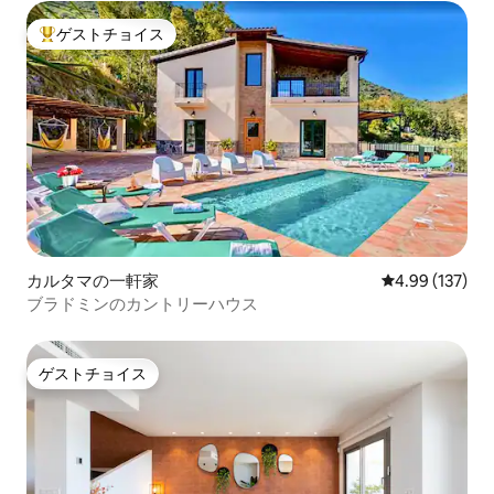
ゲストチョイス
大好評のゲストチョイスです。
カルタマの一軒家
レビュー137件
4.99 (137)
ブラドミンのカントリーハウス
ゲストチョイス
ゲストチョイス