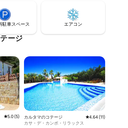
豊かな植生に囲まれ、各家にはプライバ
カサ・ル
シーが確保されています。
は、4つの
外部トイ
して広い
⁠車ス⁠ペ⁠ー⁠ス
エアコン
イニング
コテージ
レビュー5件、5つ星中5.0つ星の平均評価
5.0 (5)
カルタマのコテージ
レビュー11件、5つ星
4.64 (11)
カサ・デ・カンポ・リラックス