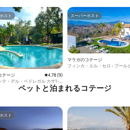
ホスト
スーパーホスト
ホスト
スーパーホスト
マラガのコテージ
フィンカ・エル・セロ - プール
4.67つ星の平均評価
ー
コテージ
レビュー9件、5つ星中4.78つ星の平均評価
4.78 (9)
テ・デル・ペドレガル カサ1 -
ペットと泊まれるコテージ
ル
ホスト
ホスト