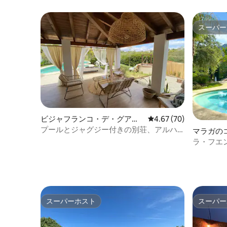
スーパー
スーパー
ビジャフランコ・デ・グアダ
レビュー70件、5つ星中
4.67 (70)
ルオルセのコテージ
プールとジャグジー付きの別荘、アルハ
マラガの
ウリン・エル・グランデ
ラ・フエン
湖とプー
スーパーホスト
スーパー
スーパーホスト
スーパー