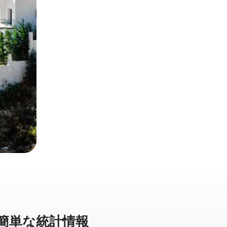
⁠単⁠な統⁠計⁠情⁠報