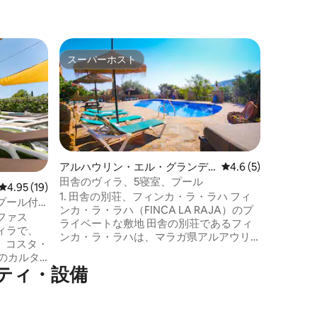
Casap
スーパーホスト
ゲスト
スーパーホスト
ゲスト
マラガの
自然に囲
トで、リ
ルをお楽
備の整っ
スした休
最適です。 恵まれたロケーシ
で、すべ
アルハウリン・エル・グランデ
レビュー5件、5つ星
4.6 (5)
ら、完全
のコテージ
田舎のヴィラ、5寝室、プール
レビュー19件、5つ星中4.95つ星の平均評価
4.95 (19)
す。マラ
1. 田舎の別荘、フィンカ・ラ・ラハ フィ
プール付
ルベーリ
ンカ・ラ・ラハ（FINCA LA RAJA）のプ
ファス
のビーチまで
ライベートな敷地 田舎の別荘であるフィ
ィラで、
してアン
ンカ・ラ・ラハは、マラガ県アルアウリ
、コスタ・
拠点です
ン・エル・グランデに位置するミハス山
のカルタ
脈の麓にある約20,000平方メートルの敷
ティ・設備
バーベキ
地にあり、全8棟の完全に独立した家があ
ーテラス
り、それぞれの家には専用プール、全室
ルでの特
無料Wi-Fi、駐車場があります。木々と緑
ご友人の