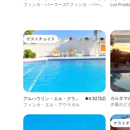
フィンカ・パーマーズ1 フィンカ・パーマ
Los Prado
ーズ
ゲストチョイス
スーパー
ゲストチョイス
スーパー
カルタマ
アルハウリン・エル・グラン
レビュー52件、5つ星中
4.92 (52)
デのコテージ
夕暮れど
フィンカ・エル・アウラガル
ゲストチ
ゲストチ