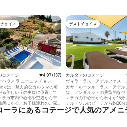
トチョイス
ゲストチョイス
ゲストチョイスです。
ゲストチョイス
中4.87つ星の平均評価
のコテージ
レビュー137件、5つ星中4.97つ星の平均評価
4.97 (137)
カルタマのコテージ
ハウス ラ ニーニャ チョレ
ヴィラ・ラス・アデルファス、
き、家族連れに最適
a Choleは、魅力的なカルタマの町
カサ・ルータル・ラス・アデル
がる美しい丘の中腹に位置して
は、アンダルシアの典型的なヴ
マラガ市内中心部や空港から車
マラガの中心部からわずか15分
場所にある、お子様連れのご家
デル・ソルのビーチから約20分
ローラにあるコテージで人気のアメニ
8名様までのグループ向けののど
マに位置しています。プール、
家です。自然に囲まれた、穏や
ューエリア、プールを見渡すバ
な環境を提供します。 エレガン
があります。コスタ・デル・ソ
ルベッドルーム3室とバスルーム
別な日々を楽しみたいご家族や