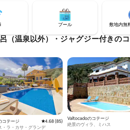
え、デザインと快適さが融合して
ための特別な静かな場所です。 
西向きの立地により、素晴らし
ーラル・ラス・アデルファスに
忘れられない夕日を楽しめま
寝室、2つのバスルーム、1つの
ール、果樹、Wi-Fi、そしてあ
レ、設備の整ったキッチン、そ
i
プール
敷地内無料駐
ダンな快適設備が備わっていま
リビングルームがあります。 ダ
ルーム。
呂（温泉以外）・ジャグジー付きの
Valtocadoのコテージ
4.85つ星の平均評価
のコテージ
レビュー85件、5つ星中4.68つ星の平均評価
4.68 (85)
絶景のヴィラ、ミハス
ス・ラ・カサ・グランデ