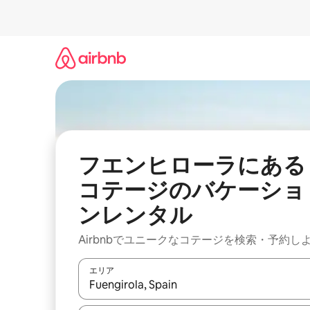
コ
ン
テ
ン
ツ
に
ス
キ
ッ
プ
フエンヒローラにある
コテージのバケーショ
ンレンタル
Airbnbでユニークなコテージを検索・予約し
エリア
検索結果が表示されたら、上下の矢印キーを使っ