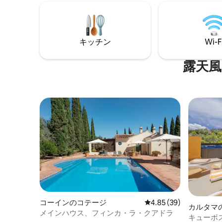
ます。アルハウリン、フエンヒローラ、
3室を備
マラガ、マルベーリャに近いです。 FR
います。
Belle maison avec cheminée、piscine、
い景色と
barbecue en un ancien moulin、entouré
す。専用プ
キッチン
Wi-F
de jardins et accessible par une route
らゆるモ
pavée、près de Alhaurin。
す。
露天風
コーインのコテージ
レビュー39件、5つ星中
4.85 (39)
カルタマ
メインハウス、フィンカ・ラ・クアドラ
キューボ