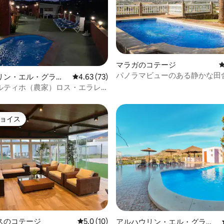
マラガのコテージ
パノラマビューのある静かな田
4.75つ星の平均評価
リン・エル・グラン
レビュー73件、5つ星中4.63つ星の平均評価
4.63 (73)
ージ
ルティホ（農家）ロス・エラレ
タル
ョイス
ョイス
中4.9つ星の平均評価
スのコテージ
レビュー10件、5つ星中5.0つ星の平均評価
5.0 (10)
アルハウリン・エル・グラン