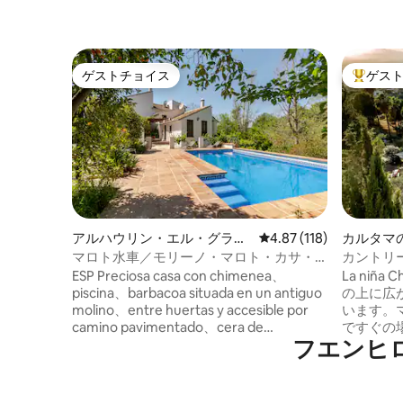
ゲストチョイス
ゲス
ゲストチョイス
大好評の
アルハウリン・エル・グラン
レビュー118件、5つ星
4.87 (118)
カルタマ
デのコテージ
マロト水車／モリーノ・マロト・カサ・
カントリー
ルーラル・ヴィラ
ESP Preciosa casa con chimenea、
La niñ
piscina、barbacoa situada en un antiguo
の上に広
molino、entre huertas y accesible por
います。
camino pavimentado、cera de
ですぐの
フエンヒ
Alhaurín。 暖炉、プール、バーベキュー
族や最大
が楽しめる魅力的な家です。古い水車小
かな隠れ
屋に改装されたもので、果樹園や木立に
かで安全
囲まれ、舗装された道路でアクセスでき
トなダブ