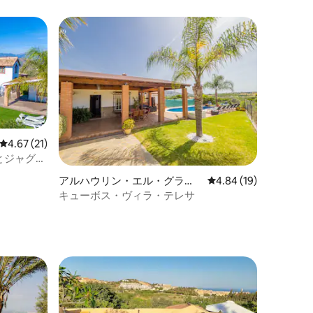
レビュー21件、5つ星中4.67つ星の平均評価
4.67 (21)
とジャグジ
アルハウリン・エル・グラン
レビュー19件、5つ星
4.84 (19)
デのコテージ
キューボス・ヴィラ・テレサ