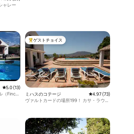
ス＆プール
シャレー
ゲストチョイス
大好評のゲストチョイスです。
レビュー13件、5つ星中5.0つ星の平均評価
5.0 (13)
Finca
ミハスのコテージ
レビュー73件、5つ星
4.97 (73)
ハウス1）
ヴァルトカードの場所199！ カサ・ラウレ
ル！