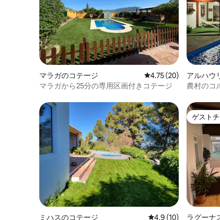
マラガのコテージ
レビュー20件、5つ星中
4.75 (20)
アルハウ
デのコテ
マラガから25分の専用区画付きコテージ
農村のコ
スのレン
ゲストチ
ゲストチ
ミハスのコテージ
レビュー10件、5つ星
4.9 (10)
ラグーナ