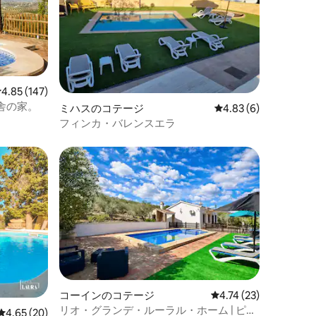
レビュー147件、5つ星中4.85つ星の平均評価
4.85 (147)
舎の家。
ミハスのコテージ
レビュー6件、5つ星中
4.83 (6)
フィンカ・バレンスエラ
コーインのコテージ
レビュー23件、5つ星
4.74 (23)
リオ・グランデ・ルーラル・ホーム | ピー
レビュー20件、5つ星中4.65つ星の平均評価
4.65 (20)