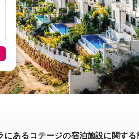
⁠るコ⁠テ⁠ー⁠ジ⁠の宿⁠泊⁠施⁠設⁠に関⁠す⁠る簡