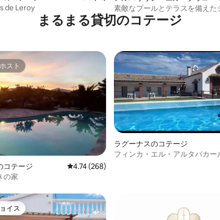
デのコテージ
s de Leroy
素敵なプールとテラスを備えた
まるまる貸切のコテージ
ホスト
ホスト
ラグーナスのコテージ
フィンカ・エル・アルタバカール（
El Altabacar）- 山とビーチ（
のコテージ
レビュー268件、5つ星中4.74つ星の平均評価
4.74 (268)
4.92つ星の平均評価
きの家
ョイス
ョイス