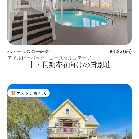
ハッテラスの一軒家
レビュー56件
4.82 (56)
アイルビーバック・コースタルコテージ
中・長期滞在向けの貸別荘
ゲストチョイス
大好評のゲストチョイスです。