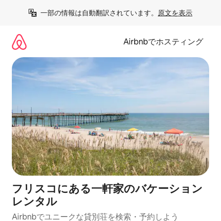
コ
一部の情報は自動翻訳されています。
原文を表示
ン
テ
ン
Airbnbでホスティング
ツ
に
ス
キ
ッ
プ
フリスコにある一軒家のバケーション
レンタル
Airbnbでユニークな貸別荘を検索・予約しよう