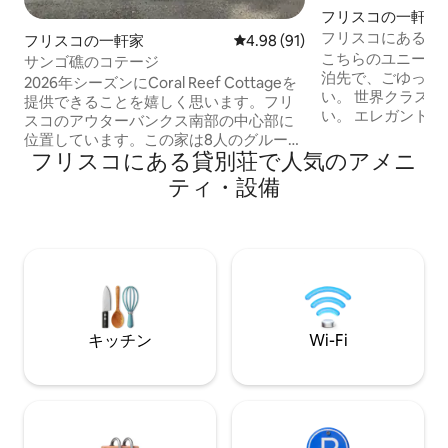
フリスコの一軒家
フリスコにある新
フリスコの一軒家
レビュー91件、5つ星中4.98
4.98 (91)
こちらのユニーク
サンゴ礁のコテージ
泊先で、ごゆっく
2026年シーズンにCoral Reef Cottageを
い。 世界クラスの夕日をお楽しみくださ
提供できることを嬉しく思います。フリ
い。 エレガントなツリーハウスの中で、
スコのアウターバンクス南部の中心部に
まるで木の上にい
位置しています。この家は8人のグループ
ります。 ここは東海岸でも珍しい「水
フリスコにある貸別荘で人気のアメニ
でご利用いただけ、子供連れにも適して
上」の夕日を見る
います。ビーチへは、ハイウェイ12号線
ティ・設備
場所のひとつです。 屋根付きのポー
を上り下りしてアクセスでき、1マイルの
ら太陽がパムリコ
場所に1つあります。ハッタラス灯台は、
ださい。 徒歩、自転車、または四輪駆動
バクストンからわずか5マイルのところに
車でわずか数分でビ
ある最も人気のある観光スポットの一つ
晴らしい釣りとボ
で、オクラコーク島はフェリーで行くだ
くにあります。 この場所には、いくつか
けでも景色が楽しめる場所です。アメニ
の素晴らしいレス
ティ・設備の全リストと宿泊施設の詳細
については、下記をご覧ください。
キッチン
Wi-Fi