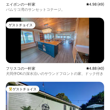
エイボンの一軒家
レビュー49件
4.98 (49)
パムリコ湾のサンセットコテージ。
ゲストチョイス
ゲストチョイス
フリスコの一軒家
レビュー40件
4.88 (40)
犬同伴OKの深水沿いのサウンドフロントの家、ドック付き
ゲストチョイス
大好評のゲストチョイスです。