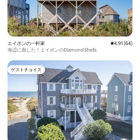
エイボンの一軒家
レビュー64件
4.91 (64)
海辺に面した！エイボンのDiamond Shells
ゲストチョイス
ゲストチョイス