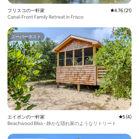
フリスコの一軒家
レビュー21件
4.76 (21)
Canal-Front Family Retreat in Frisco
スーパーホスト
スーパーホスト
エイボンの一軒家
レビュー
5 (4)
Beachwood Bliss - 静かな隠れ家のようなリトリート