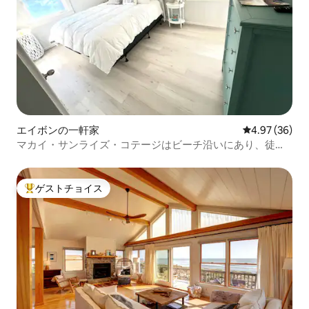
エイボンの一軒家
レビュー36件
4.97 (36)
マカイ・サンライズ・コテージはビーチ沿いにあり、徒歩
30秒です！
ゲストチョイス
大好評のゲストチョイスです。