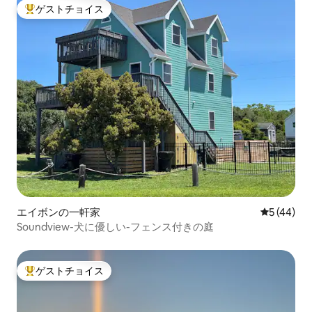
ゲストチョイス
大好評のゲストチョイスです。
エイボンの一軒家
レビュー4
5 (44)
Soundview-犬に優しい-フェンス付きの庭
ゲストチョイス
大好評のゲストチョイスです。