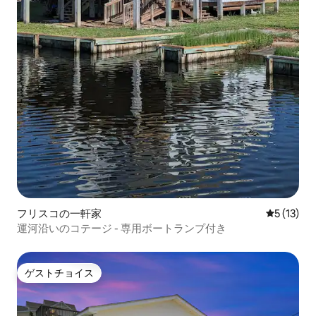
フリスコの一軒家
レビュー1
5 (13)
運河沿いのコテージ - 専用ボートランプ付き
ゲストチョイス
ゲストチョイス