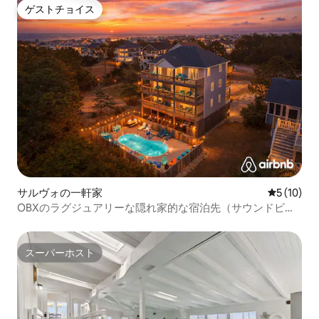
ゲストチョイス
ゲストチョイス
サルヴォの一軒家
レビュー1
5 (10)
OBXのラグジュアリーな隠れ家的な宿泊先（サウンドビュ
ー、ジャグジー、プール付き）
スーパーホスト
スーパーホスト