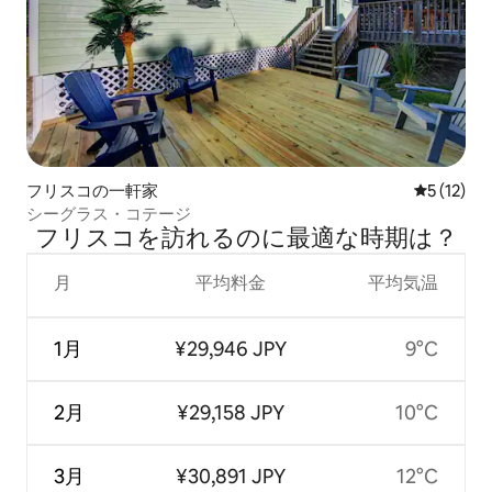
フリスコの一軒家
レビュー1
5 (12)
シーグラス・コテージ
フリスコを訪⁠れ⁠るの⁠に最⁠適⁠な時⁠期⁠は⁠？
月
平均料金
平均気温
1月
¥29,946 JPY
9°C
2月
¥29,158 JPY
10°C
3月
¥30,891 JPY
12°C