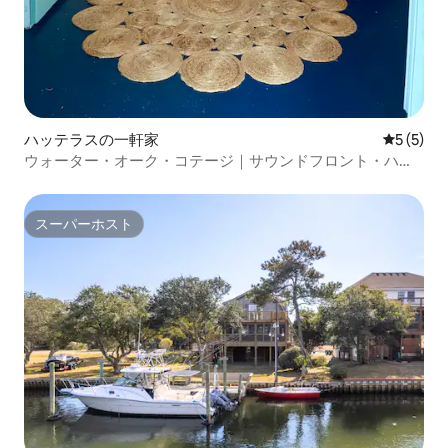
ハッテラスの一軒家
レビュー
5 (5)
ウォーター・オーク・コテージ｜サウンドフロント・ハッ
テラス・ヴィレッジ
スーパーホスト
スーパーホスト