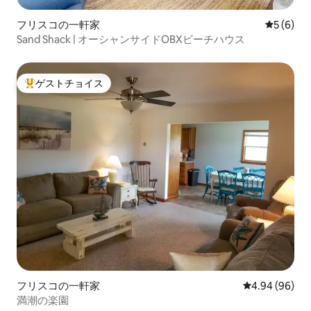
フリスコの一軒家
レビュー
5 (6)
Sand Shack | オーシャンサイドOBXビーチハウス
ゲストチョイス
大好評のゲストチョイスです。
フリスコの一軒家
レビュー96件
4.94 (96)
満潮の楽園