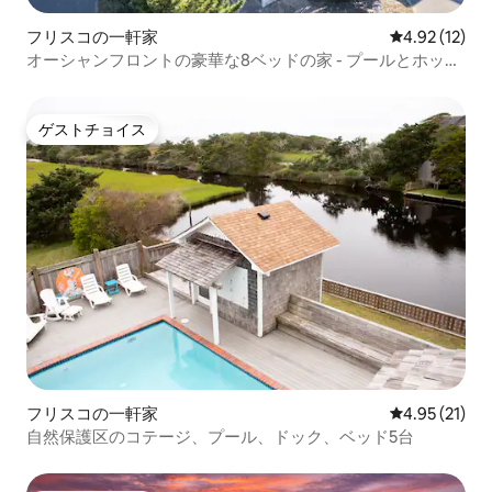
フリスコの一軒家
レビュー12件
4.92 (12)
オーシャンフロントの豪華な8ベッドの家 - プールとホット
タブ！
ゲストチョイス
ゲストチョイス
フリスコの一軒家
レビュー21件
4.95 (21)
自然保護区のコテージ、プール、ドック、ベッド5台