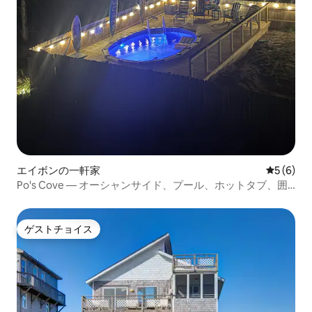
エイボンの一軒家
レビュー
5 (6)
Po's Cove — オーシャンサイド、プール、ホットタブ、囲
い付きの庭
ゲストチョイス
ゲストチョイス