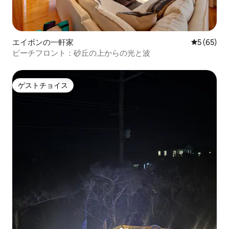
エイボンの一軒家
レビュー6
5 (65)
ビーチフロント：砂丘の上からの光と波
ゲストチョイス
ゲストチョイス