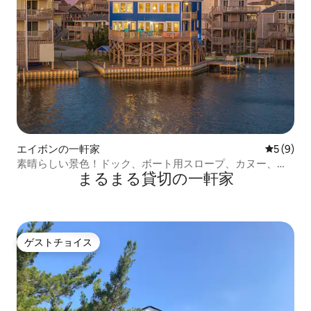
エイボンの一軒家
レビュー
5 (9)
素晴らしい景色！ドック、ボート用スロープ、カヌー、ジ
まるまる貸切の一軒家
ャグジー
ゲストチョイス
ゲストチョイス