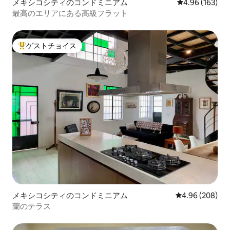
メキシコシティのコンドミニアム
レビュー163件
4.96 (163)
最高のエリアにある高級フラット
ゲストチョイス
大好評のゲストチョイスです。
メキシコシティのコンドミニアム
レビュー208件
4.96 (208)
蘭のテラス