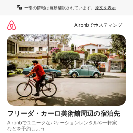
コ
一部の情報は自動翻訳されています。
原文を表示
ン
テ
ン
Airbnbでホスティング
ツ
に
ス
キ
ッ
プ
フリーダ・カーロ美術館⁠周⁠辺⁠の宿⁠泊⁠先
Airbnbでユニークなバ⁠ケ⁠ー⁠シ⁠ョ⁠ンレ⁠ン⁠タ⁠ルや一⁠軒⁠家
な⁠ど⁠を予⁠約⁠し⁠よ⁠う