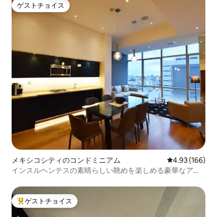
ゲストチョイス
ゲストチョイス
メキシコシティのコンドミニアム
レビュー166件
4.93 (166)
インスルヘンテスの素晴らしい眺めを楽しめる豪華なアパ
ート
ゲストチョイス
大好評のゲストチョイスです。