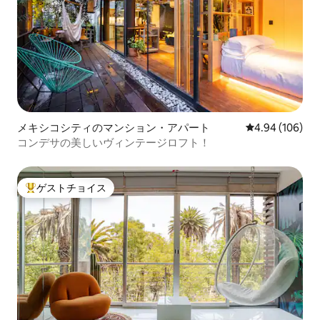
メキシコシティのマンション・アパート
レビュー106件
4.94 (106)
コンデサの美しいヴィンテージロフト！
ゲストチョイス
大好評のゲストチョイスです。