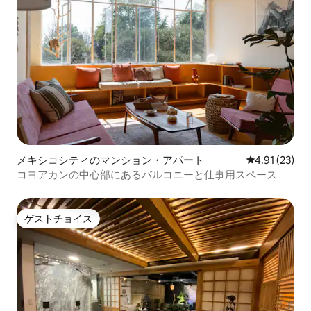
メキシコシティのマンション・アパート
レビュー23件
4.91 (23)
コヨアカンの中心部にあるバルコニーと仕事用スペース
ゲストチョイス
ゲストチョイス