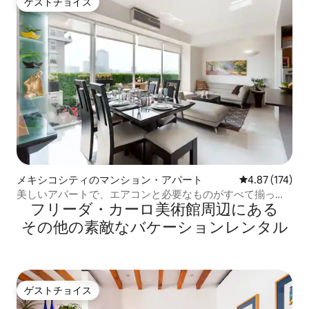
ゲストチョイス
ゲストチョイス
メキシコシティのマンション・アパート
レビュー174件
4.87 (174)
美しいアパートで、エアコンと必要なものがすべて揃って
フリーダ・カーロ美術館⁠周⁠辺⁠に⁠あ⁠る
います
そ⁠の⁠他⁠の素⁠敵⁠なバ⁠ケ⁠ー⁠シ⁠ョ⁠ン⁠レ⁠ン⁠タ⁠ル
ゲストチョイス
ゲストチョイス