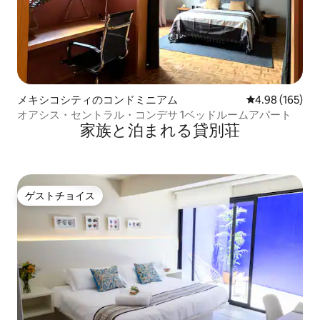
メキシコシティのコンドミニアム
レビュー165件
4.98 (165)
オアシス・セントラル・コンデサ 1ベッドルームアパート
家族と泊まれる貸別荘
ゲストチョイス
ゲストチョイス