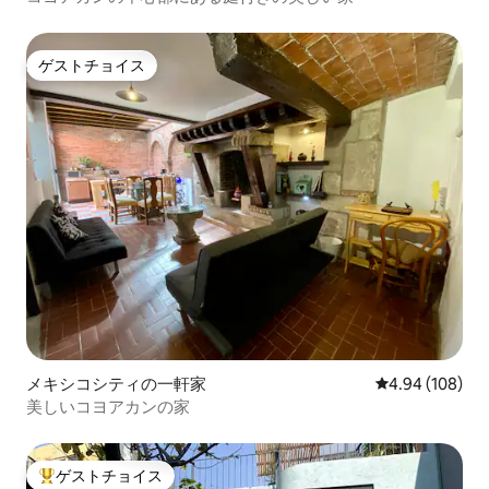
ゲストチョイス
ゲストチョイス
メキシコシティの一軒家
レビュー108件
4.94 (108)
美しいコヨアカンの家
ゲストチョイス
大好評のゲストチョイスです。