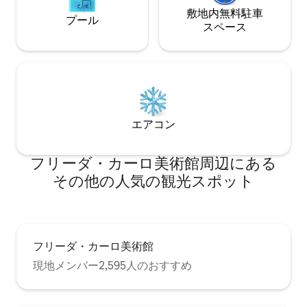
敷地内無料駐⁠車
プール
ス⁠ペ⁠ー⁠ス
エアコン
フリーダ・カーロ美術館⁠周⁠辺⁠に⁠あ⁠る
そ⁠の⁠他⁠の人⁠気⁠の観⁠光⁠ス⁠ポ⁠ッ⁠ト
フリーダ・カーロ美術館
現地メンバー2,595人のおすすめ