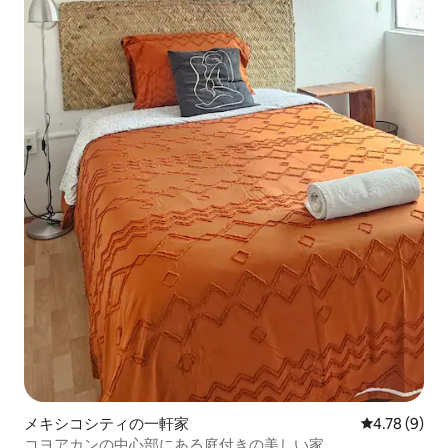
メキシコシティの一軒家
レビュー9件
4.78 (9)
コヨアカンの中心部にある庭付きの美しい家