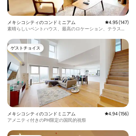
メキシコシティのコンドミニアム
レビュー147件
4.95 (147)
素晴らしいペントハウス、最高のロケーション、テラス付
き
ゲストチョイス
ゲストチョイス
メキシコシティのコンドミニアム
レビュー156件
4.94 (156)
アメニティ付きのPH限定の国民的祝祭