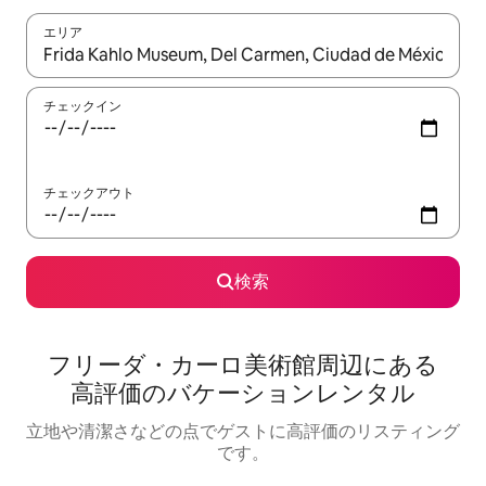
エリア
検索結果が表示されたら、上下の矢印キーを使って移動するか、
チェックイン
チェックアウト
検索
フリーダ・カーロ美術館⁠周⁠辺⁠に⁠あ⁠る
高⁠評⁠価⁠のバ⁠ケ⁠ー⁠シ⁠ョ⁠ン⁠レ⁠ン⁠タ⁠ル
立地や清潔さなどの点でゲストに高評価のリスティング
です。