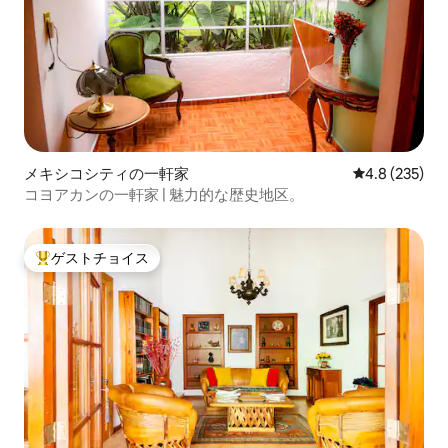
メキシコシティの一軒家
レビュー235
4.8 (235)
コヨアカンの一軒家 | 魅力的な歴史地区。
ゲストチョイス
大好評のゲストチョイスです。