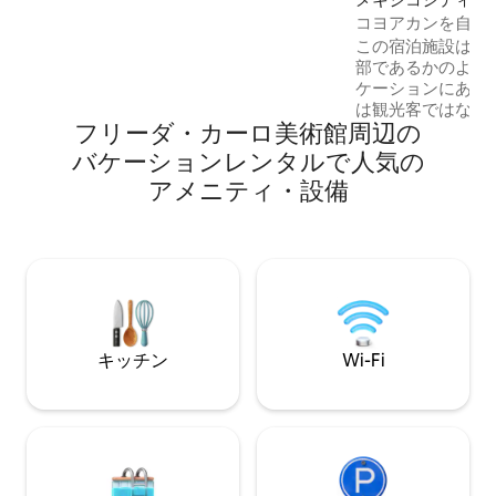
ムアパートです。 2軒の家が共有する大き
ン・アパート
コヨアカンを自分
くて美しい庭があります（喫煙は庭での
ましょう
この宿泊施設は、
み可能です）。
部であるかのよう
ケーションにあり
は観光客ではなく
フリーダ・カーロ美術館⁠周⁠辺⁠の
くのゲストが、温
隅々まで満たす日
バ⁠ケ⁠ー⁠シ⁠ョ⁠ン⁠レ⁠ン⁠タ⁠ル⁠で人⁠気⁠の
本当の意味で「第
ア⁠メ⁠ニ⁠テ⁠ィ⁠・⁠設⁠備
ています。 私た
彼らが必要とする
を愛しています。
って愛情を込めて
たちは、あなたの
のになることを願
キッチン
Wi-Fi