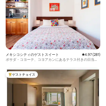
メキシコシティのゲストスイート
レビュー281件
4.97 (281)
ポサダ・コヨーテ、コヨアカンにあるテラス付きの日当た
りの良いロフト
ゲストチョイス
大好評のゲストチョイスです。