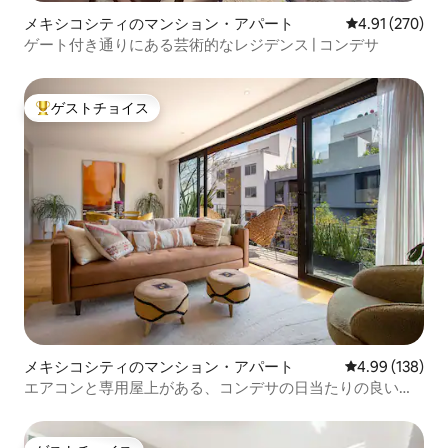
メキシコシティのマンション・アパート
レビュー270件
4.91 (270)
ゲート付き通りにある芸術的なレジデンス | コンデサ
ゲストチョイス
大好評のゲストチョイスです。
メキシコシティのマンション・アパート
レビュー138件
4.99 (138)
エアコンと専用屋上がある、コンデサの日当たりの良いア
パート