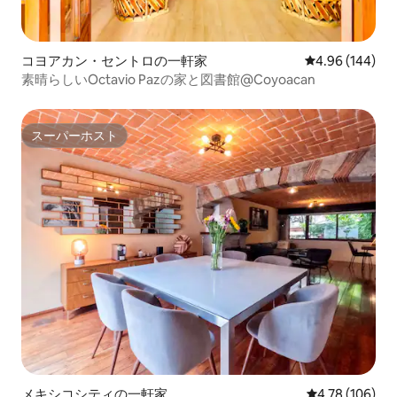
コヨアカン・セントロの一軒家
レビュー144件
4.96 (144)
素晴らしいOctavio Pazの家と図書館@Coyoacan
スーパーホスト
スーパーホスト
メキシコシティの一軒家
レビュー106件
4.78 (106)