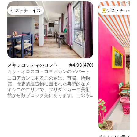
ゲストチョイス
ゲストチョイス
ゲストチョイス
大好評のゲストチ
メキシコシティのロフト
レビュー470件、5つ星中4.93
4.93 (470)
カサ・オロスコ・コヨアカンのアパート
コヨアカンにあるこの家は、市場、博物
館、歴史的建造物に囲まれた典型的なメ
キシコのエリアで、フリダ・カーロ美術
館から数ブロック先にあります。この家
は、画家であり壁画家でもあったホセ・
クレメンテ・オロスコの最初のスタジオ
で、1921年から1923年の間に設計され、
建てられました。 小さなキッチン（クイ
ーンサイズベッド、40インチスマートテ
レビ、ワークスペース、フルプライベー
トバスルーム）を備えた完全なワンルー
メキシコシティの