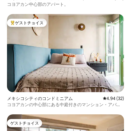
コヨアカン中心部のアパート。
ゲストチョイス
大好評のゲストチョイスです。
メキシコシティのコンドミニアム
レビュー32件
4.94 (32)
コヨアカンの中心部にある中庭付きのマンション・アパー
ト
ゲストチョイス
ゲストチョイス