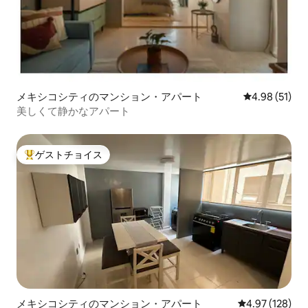
メキシコシティのマンション・アパート
レビュー51件
4.98 (51)
美しくて静かなアパート
ゲストチョイス
大好評のゲストチョイスです。
メキシコシティのマンション・アパート
レビュー128件
4.97 (128)