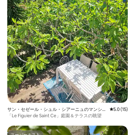
サン・セゼール・シュル・シアーニュのマンショ
レビュー15
5.0 (15)
ン・アパート
「Le Figuier de Saint Ce」庭園＆テラスの眺望
スーパーホスト