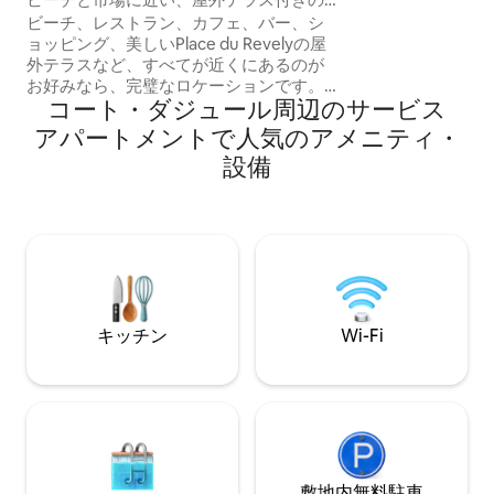
位置しています。
明るいアパート
ビーチ、レストラン、カフェ、バー、シ
からは、パッティ
ョッピング、美しいPlace du Revelyの屋
コースの一部の景
外テラスなど、すべてが近くにあるのが
ます。
お好みなら、完璧なロケーションです。
コート・ダジュール周辺のサ⁠ー⁠ビ⁠ス
エアコン完備で全面改装された、豪華な2
寝室1バスルームのアパートメントと高級
ア⁠パ⁠ー⁠ト⁠メ⁠ン⁠トで人⁠気⁠のア⁠メ⁠ニ⁠テ⁠ィ⁠・
キッチンをご用意しております。 このエ
設⁠備
リアは活気があり、特に週末には騒音が
発生する可能性があることにご留意くだ
さい。 宿泊施設 このユニークな宿泊施設
は、アンティーブ最古の地区にある、人
目につかない隠れた宝石、象徴的で美し
いプレ・デュ・レヴリー広場にありま
す。
キッチン
Wi-Fi
敷地内無料駐⁠車