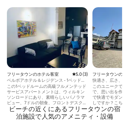
フリータウンのホテル客室
レビュー3件、5つ星中5.0
5.0 (3)
フリータウンのマ
ベルボアホテル＆レジデンス - 1ベッド、
快適さ、広さ、モ
F/Fグラウンドアパート
す！
この1ベッドルームの高級フルメンテッド
このユニークでフ
サービスアパートメントは、ウィルキン
で、思い出を作り
ソンロードにあり、素晴らしいパノラマ
で快適でモダンな
ビュー、7ドルの朝食、フロントデスク、
しですか？こちらが まさに必要なも
ビーチの近くにあるフリータウンの宿
インターネット、水道、セキュリティ、
揃っています。 ✔家具付きのリビングル
発電機、ハウス、ハウスキーピング、ミ
ームとダイニング
泊施設で人気のアメニティ・設備
ニマート、バー、すべて24時間営業、会
キッチン（ガスコ
議室を備え、近くのアメニティ・設備を
ーブン、洗濯機、