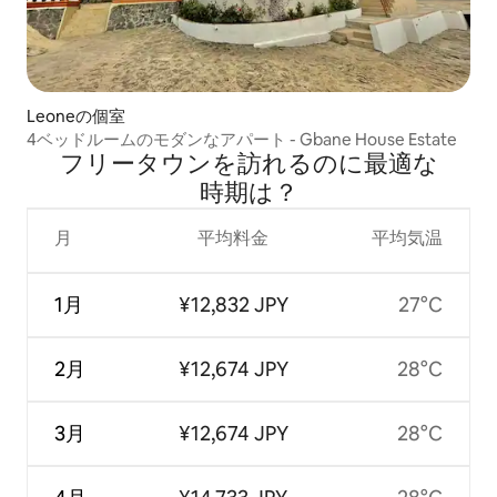
Leoneの個室
4ベッドルームのモダンなアパート - Gbane House Estate
フリータウンを訪⁠れ⁠るの⁠に最⁠適⁠な
時⁠期⁠は⁠？
月
平均料金
平均気温
1月
¥12,832 JPY
27°C
2月
¥12,674 JPY
28°C
3月
¥12,674 JPY
28°C