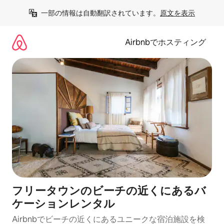
コ
一部の情報は自動翻訳されています。
原文を表示
ン
テ
ン
Airbnbでホスティング
ツ
に
ス
キ
ッ
プ
フリータウンのビーチの近くにあるバ
ケーションレンタル
Airbnbでビーチの近くにあるユニークな宿泊施設を検