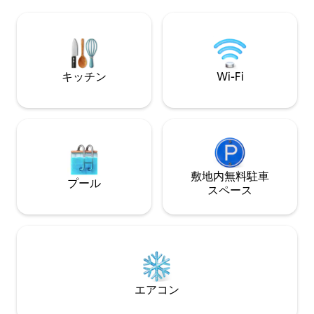
利用して街の美しさをよりよく味わうこ
ム3室（すべてマ
とができる理想的な場所です。 各部屋に
給湯器とワードローブ完備 
ワードローブ、キッチン、エアコンがあ
バルコニーと専用
ります。有名なエキゾチックなラムリー
ースがあります ✔広い敷地（最大5台駐車
アバディーンビーチを見下ろす息をのむ
可能） 快適さ、広々としたスペース、モ
ような景色を眺めながら、リラックスし
ダンな生活に最適
キッチン
Wi-Fi
て短期滞在も長期滞在もお楽しみいただ
けます。
敷地内無料駐⁠車
プール
ス⁠ペ⁠ー⁠ス
エアコン