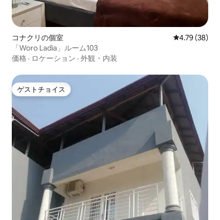
コナクリの個室
レビュー38件
4.79 (38)
「Woro Ladia」ルーム103
価格
·
ロケーション
·
外観・内装
ゲストチョイス
ゲストチョイス