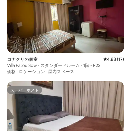
コナクリの個室
レビュー17件
4.88 (17)
Villa Fatou Sow - スタンダードルーム - 1階 - R22
価格
·
ロケーション
·
屋内スペース
スーパーホスト
スーパーホスト