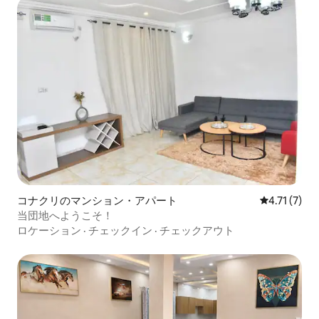
コナクリのマンション・アパート
レビュー7件
4.71 (7)
当団地へようこそ！
ロケーション
·
チェックイン
·
チェックアウト