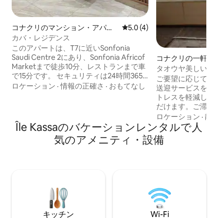
コナクリのマンション・アパー
レビュー4件、5つ星中5.0
5.0 (4)
ト
カバ・レジデンス
このアパートは、T7に近いSonfonia
Saudi Centre 2にあり、Sonfonia Africof
コナクリの一軒家
Marketまで徒歩10分、レストランまで車
タオウヤ美しい家
で15分です。 セキュリティは24時間365
ョン
ご要望に応じて、
日保証されており、週に2回の清掃サービ
ロケーション
·
情報の正確さ
·
おもてなし
送迎サービスをご
スがあります。洗濯機、コンロ、冷凍
トレスを軽減し、
庫、炊飯器、お湯、エアコン、無料駐車
だけます。ご滞在中は
場があります。 注：エレベーターはあり
YouTube、Wi-F
ロケーション
·
静
ません。アパートは2階にあります。 電気
Île Kassaのバケーションレンタルで人
できます！当宿泊
料金はご利用分だけお支払いいただきま
全で最もスタイリ
気のアメニティ・設備
す。ご到着時に50,000 Gnfを入金し、残
つであるタウヤに
りはご滞在中にご自身で入金していただ
EDG（国内唯一
きます。
電気、発電機なし
道。タウヤはすぐ
があることで有名で
ゲストの費用でご
璧な旅行へようこ
キッチン
Wi-Fi