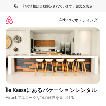
コ
一部の情報は自動翻訳されています。
原文を表示
ン
テ
ン
Airbnbでホスティング
ツ
に
ス
キ
ッ
プ
Île Kassaにあるバケーションレンタル
Airbnbでユニークな宿泊施設を見つける