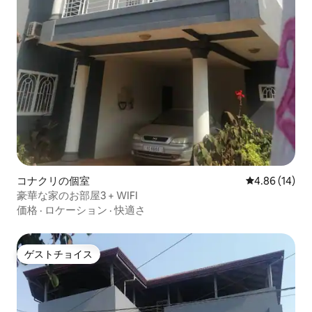
コナクリの個室
レビュー14件
4.86 (14)
豪華な家のお部屋3 + WIFI
価格
·
ロケーション
·
快適さ
ゲストチョイス
ゲストチョイス