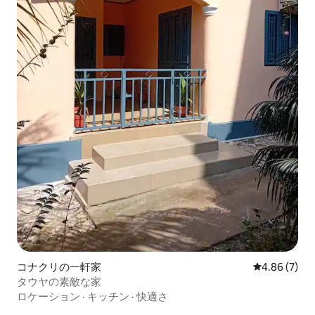
コナクリの一軒家
レビュー7件
4.86 (7)
タウヤの素敵な家
ロケーション
·
キッチン
·
快適さ