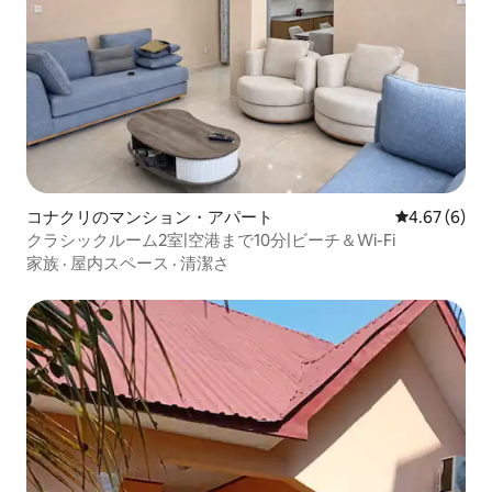
コナクリのマンション・アパート
レビュー6件
4.67 (6)
クラシックルーム2室|空港まで10分|ビーチ＆Wi-Fi
家族
·
屋内スペース
·
清潔さ