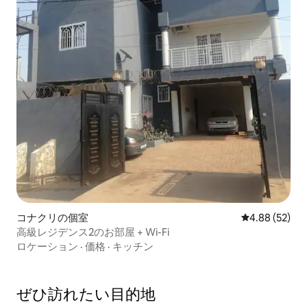
コナクリの個室
レビュー52件
4.88 (52)
高級レジデンス2のお部屋 + Wi-Fi
ロケーション
·
価格
·
キッチン
ぜひ訪⁠れ⁠た⁠い目⁠的⁠地