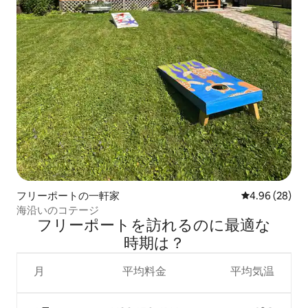
フリーポートの一軒家
レビュー28件
4.96 (28)
海沿いのコテージ
フリーポートを訪⁠れ⁠るの⁠に最⁠適⁠な
時⁠期⁠は⁠？
月
平均料金
平均気温