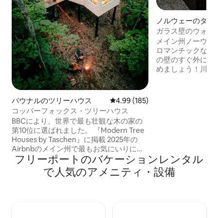
ノルウェーのタイ
ス
ガラス壁のウォー
ジー暖炉のある小
メイン州ノーウェ
ロマンチックな小
の壁のすぐ外に流
めましょう！川の
ットバス、透明ガ
せる快適な高さの
ド、屋外シャワー
パウナルのツリーハウス
レビュー185件、5つ星中4.99
4.99 (185)
ハイキングコース
コッパーフォックス・ツリーハウス
能です。完全なプ
BBCにより、世界で最も壮観な木の家の
ています。目に入
第10位に選ばれました。 『Modern Tree
せん。モダンなキ
Houses by Taschen』に掲載 2025年の
Wi-Fi、そして
Airbnbのメイン州で最もお気にいりに登
やかな心配りが施
フリーポートのバケーションレンタル
録された宿泊先！ アカギツネの頭の形を
ーリバーでのスキ
したこのツリーハウスの幻想的な雰囲気
で人気のアメニティ・設備
でのアドベンチャ
と職人技を、ぜひご体験ください。この
チックな隠れ家。
ワイルドな冒険の魔法が、木のてっぺん
であなたを待っています... リラックス
し、探索し、ご家族やお友達が何年も話
題にする永遠の思い出を作りに来てくだ