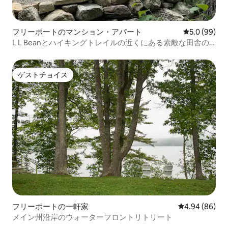
フリーポートのマンション・アパート
レビュー99
5.0 (99)
L L Beanとハイキングトレイルの近くにある素敵な田舎の
アパート
ゲストチョイス
ゲストチョイス
フリーポートの一軒家
レビュー86件
4.94 (86)
メイン州沿岸のウォーターフロントリトリート