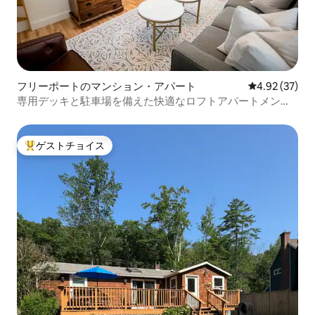
フリーポートのマンション・アパート
レビュー37件
4.92 (37)
専用デッキと駐車場を備えた快適なロフトアパートメン
ト。
ゲストチョイス
大好評のゲストチョイスです。