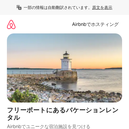
コ
一部の情報は自動翻訳されています。
原文を表示
ン
テ
ン
Airbnbでホスティング
ツ
に
ス
キ
ッ
プ
フリーポートにあるバケーションレン
タル
Airbnbでユニークな宿泊施設を見つける