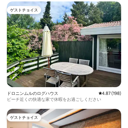
ゲストチョイス
ゲストチョイス
ドロニンムルのログハウス
レビュー198件
4.87 (198)
ビーチ近くの快適な家で休暇をお過ごしください
ゲストチョイス
ゲストチョイス