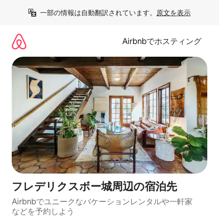
コ
一部の情報は自動翻訳されています。
原文を表示
ン
テ
ン
Airbnbでホスティング
ツ
に
ス
キ
ッ
プ
フレデリクスボー城⁠周⁠辺⁠の宿⁠泊⁠先
Airbnbでユニークなバ⁠ケ⁠ー⁠シ⁠ョ⁠ンレ⁠ン⁠タ⁠ルや一⁠軒⁠家
な⁠ど⁠を予⁠約⁠し⁠よ⁠う