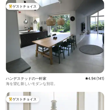
ゲストチョイス
大好評のゲストチョイスです。
ハンデステッドの一軒家
レビュー141件
4.94 (141)
海を望む新しいモダンな別荘。
ゲストチョイス
大好評のゲストチョイスです。