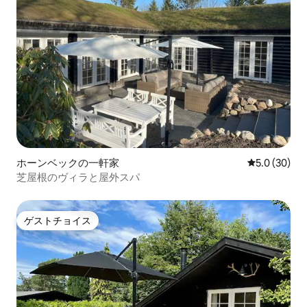
ホーンベックの一軒家
レビュー30
5.0 (30)
芝屋根のヴィラと屋外スパ
ゲストチョイス
ゲストチョイス