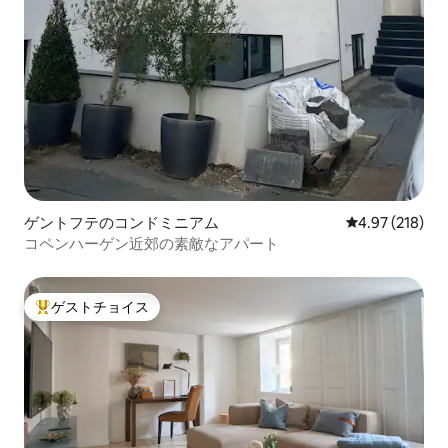
ゲントフテのコンドミニアム
レビュー218件
4.97 (218)
コペンハーゲン近郊の素敵なアパート
ゲストチョイス
大好評のゲストチョイスです。