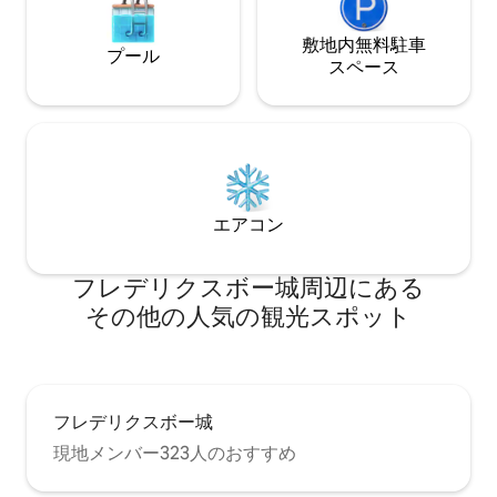
敷地内無料駐⁠車
プール
ス⁠ペ⁠ー⁠ス
エアコン
フレデリクスボー城⁠周⁠辺⁠に⁠あ⁠る
そ⁠の⁠他⁠の人⁠気⁠の観⁠光⁠ス⁠ポ⁠ッ⁠ト
フレデリクスボー城
現地メンバー323人のおすすめ