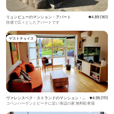
リュンビューのマンション・アパート
レビュー161件
4.89 (161)
快適で広々としたアパートです
ゲストチョイス
ゲストチョイス
ヴァレンスベク・ストランドのマンション・ア
レビュー111
4.95 (111)
パート
コペンハーゲンとビーチに近い海辺の家 無料駐車場