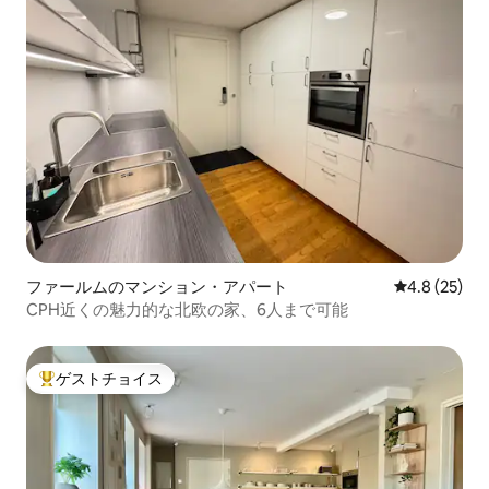
ファールムのマンション・アパート
レビュー25
4.8 (25)
CPH近くの魅力的な北欧の家、6人まで可能
ゲストチョイス
大好評のゲストチョイスです。