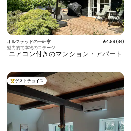
オルステッドの一軒家
レビュー34件
4.88 (34)
魅力的で本物のコテージ
エアコン付きのマンション・アパート
ゲストチョイス
大好評のゲストチョイスです。