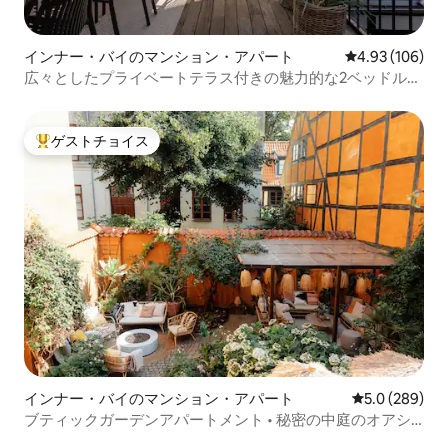
インナー・バイのマンション・アパート
レビュー106件
4.93 (106)
広々としたプライベートテラス付きの魅力的な2ベッドルー
ム
ゲストチョイス
大好評のゲストチョイスです。
インナー・バイのマンション・アパート
レビュー289
5.0 (289)
ブティックガーデンアパートメント • 秘密の中庭のオアシ
ス