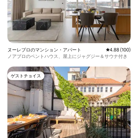
ヌーレブロのマンション・アパート
レビュー100件
4.88 (100)
ノアブロのペントハウス、屋上にジャグジー＆サウナ付き
ゲストチョイス
ゲストチョイス