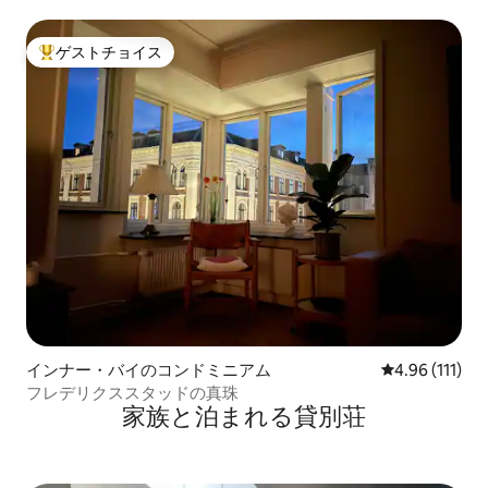
ゲストチョイス
大好評のゲストチョイスです。
インナー・バイのコンドミニアム
レビュー111
4.96 (111)
フレデリクススタッドの真珠
家族と泊まれる貸別荘