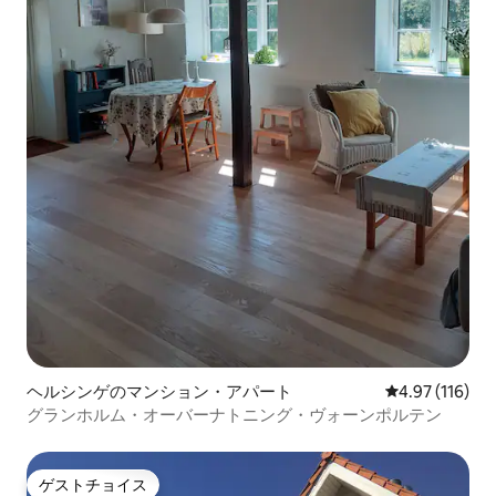
ヘルシンゲのマンション・アパート
レビュー116件
4.97 (116)
グランホルム・オーバーナトニング・ヴォーンポルテン
ゲストチョイス
ゲストチョイス