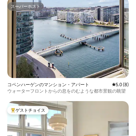
スーパーホスト
スーパーホスト
コペンハーゲンのマンション・アパート
レビュー8
5.0 (8)
ウォーターフロントからの息をのむような都市景観の眺望
ゲストチョイス
大好評のゲストチョイスです。