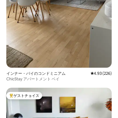
インナー・バイのコンドミニアム
レビュー226件
4.93 (226)
ChicStay アパートメント ベイ
ゲストチョイス
大好評のゲストチョイスです。