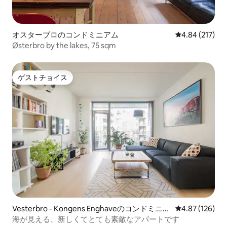
オスターブロのコンドミニアム
レビュー217件
4.84 (217)
Østerbro by the lakes, 75 sqm
ゲストチョイス
ゲストチョイス
Vesterbro - Kongens Enghaveのコンドミニア
レビュー126件
4.87 (126)
ム
海が見える、新しくてとても素敵なアパートです