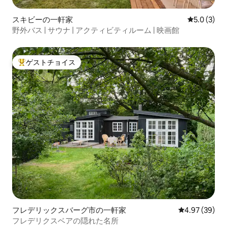
スキビーの一軒家
レビュー3
5.0 (3)
野外バス | サウナ | アクティビティルーム | 映画館
ゲストチョイス
大好評のゲストチョイスです。
フレデリックスバーグ市の一軒家
レビュー39件
4.97 (39)
フレデリクスベアの隠れた名所