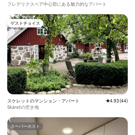
ト
フレデリクスベア中心部にある魅力的なアパート
ゲストチョイス
ゲストチョイス
スケレットのマンション・アパート
レビュー44件
4.93 (44)
Skäretの空き地
スーパーホスト
スーパーホスト