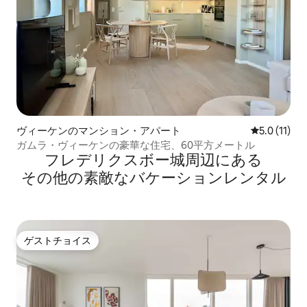
ヴィーケンのマンション・アパート
レビュー11
5.0 (11)
ガムラ・ヴィーケンの豪華な住宅、60平方メートル
フレデリクスボー城⁠周⁠辺⁠に⁠あ⁠る
そ⁠の⁠他⁠の素⁠敵⁠なバ⁠ケ⁠ー⁠シ⁠ョ⁠ン⁠レ⁠ン⁠タ⁠ル
ゲストチョイス
ゲストチョイス