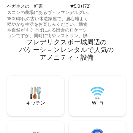
はマインドフルな
ヘガネスの一軒家
レビュー172件、5つ星中5.0
5.0 (172)
トは、四季を通し
スコンの農場にあるヴィラマンデルグレ
滞在しています。
ンに滞在
1800年代の古い木造家屋で、居心地よく
穏やかな生活をお楽しみください。動物
や自然がすぐそばにある田舎のロケーシ
ョンですが、同時に街やレストラン、娯
フレデリクスボー城⁠周⁠辺⁠の
楽、ショッピング、ビーチ/スイミングに
も近いです。 ここでは、約120平方メート
バ⁠ケ⁠ー⁠シ⁠ョ⁠ン⁠レ⁠ン⁠タ⁠ル⁠で人⁠気⁠の
ルの2つの寝室、キッチン、ソファ、テレ
ア⁠メ⁠ニ⁠テ⁠ィ⁠・⁠設⁠備
ビ、ダイニングエリアを備えた広いリビ
ングルーム、トイレ、シャワー、洗濯
機、乾燥機を備えたバスルームを備えた
静かで広々とした空間でお過ごしいただ
けます。 家の隣には、羊や馬のいる牧草
地のすぐ隣に、バーベキューができる
木々に囲まれたプライベートなテラスが
あります。車はすぐ外に駐車できます。
キッチン
Wi-Fi