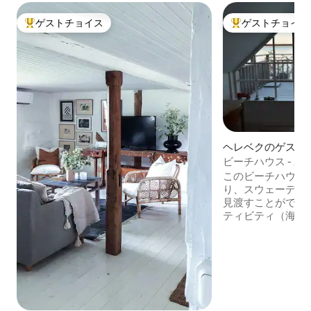
ゲストチョイス
ゲストチョイス
大好評のゲストチョイスです。
大好評のゲストチ
ヘレベクのゲスト
ビーチハウス - 
このビーチハウス
り、スウェーデンと
見渡すことができ
ティビティ（海、
城、ソファーツ博
産））。 素晴ら
接アクセス、そし
家が気に入ること
側には、大きな古
保護された森、テ
ります。 とても