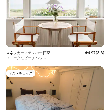
スネッカーステンの一軒家
レビュー318件
4.97 (318)
ユニークなビーチハウス
ゲストチョイス
ゲストチョイス