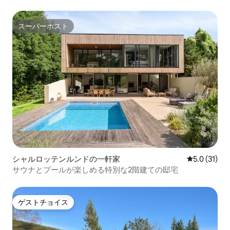
スーパーホスト
スーパーホスト
シャルロッテンルンドの一軒家
レビュー31
5.0 (31)
サウナとプールが楽しめる特別な2階建ての邸宅
ゲストチョイス
ゲストチョイス