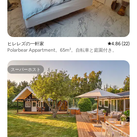
ヒレレズの一軒家
レビュー22件
4.86 (22)
Polarbear Appartment。65m²。自転車と庭園付き。
スーパーホスト
スーパーホスト