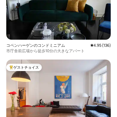
コペンハーゲンのコンドミニアム
レビュー136件
4.95 (136)
市庁舎前広場から徒歩10分の大きなアパート
ゲストチョイス
大好評のゲストチョイスです。