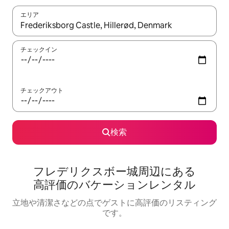
エリア
検索結果が表示されたら、上下の矢印キーを使って移動するか、
チェックイン
チェックアウト
検索
フレデリクスボー城⁠周⁠辺⁠に⁠あ⁠る
高⁠評⁠価⁠のバ⁠ケ⁠ー⁠シ⁠ョ⁠ン⁠レ⁠ン⁠タ⁠ル
立地や清潔さなどの点でゲストに高評価のリスティング
です。