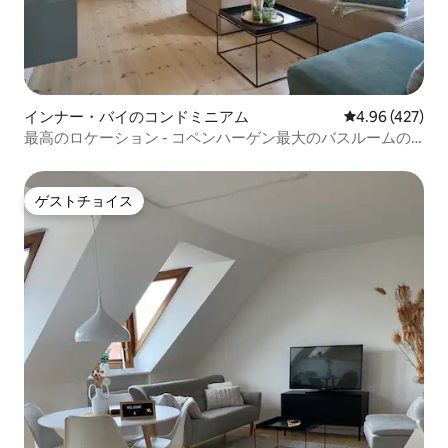
インナー・バイのコンドミニアム
レビュー427件
4.96 (427)
最高のロケーション - コペンハーゲン最大のバスルームの
ひとつ
ゲストチョイス
ゲストチョイス