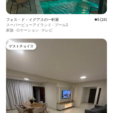
フォス・ド・イグアスの一軒家
レビュー2
5 (24)
スーパービューアイランド - プール2
家族
·
ロケーション
·
テレビ
ゲストチョイス
ゲストチョイス