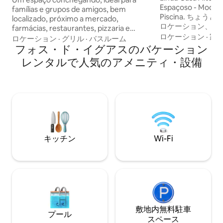
Espaçoso - Moder
famílias e grupos de amigos, bem
Piscina. ち
localizado, próximo a mercado,
ロケーション、5分do
farmácias, restaurantes, pizzaria e
Schoopeng、15分d
ロケーション
·
家
cafeteria. Oferecemos roupas de cama
ロケーション
·
グリル
·
バスルーム
Aeroporto e da Fr
e banho. Com churrasqueira privativa na
フォス・ド・イグアスのバケーション
Paraguay。3
sacada. Fica localizado na região central
レンタルで人気のアメニティ・設備
具、ベッド、バス
de foz! Cataratas do Iguaçu- 40min
います。 すべての
Paraguai -20min Argentina -18min Itaipu
台分のガレージ、Wi
Binacional -23min Shopping JL - 5min
アルト・スティロ
Shopping Catuai -Palladium - 8min
ちは、自宅のよう
供することをホス
取り組んでいます
キッチン
Wi-Fi
敷地内無料駐⁠車
プール
ス⁠ペ⁠ー⁠ス