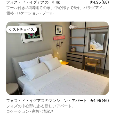
フォス・ド・イグアスの一軒家
レビュー68件
4.96 (68)
プール付きの2階建ての家、中心部まで5分、パラグアイま
で10分
価格
·
ロケーション
·
プール
ゲストチョイス
ゲストチョイス
フォス・ド・イグアスのマンション・アパート
レビュー46件
4.96 (46)
フォズの中心部にある新しいアパート。
ロケーション
·
家族
·
清潔さ