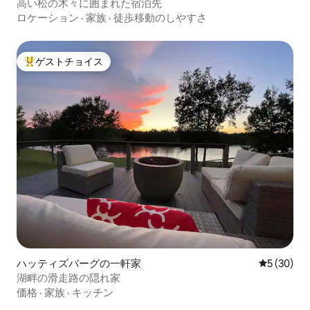
高い松の木々に囲まれた宿泊先
ロケーション
·
家族
·
徒歩移動のしやすさ
ゲストチョイス
大好評のゲストチョイスです。
ハッティズバーグの一軒家
レビュー3
5 (30)
湖畔の滑走路の隠れ家
価格
·
家族
·
キッチン