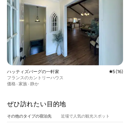
ハッティズバーグの一軒家
レビュー1
5 (16)
フランスのカントリーハウス
価格
·
家族
·
静か
ぜひ訪⁠れ⁠た⁠い目⁠的⁠地
その他のタ⁠イ⁠プ⁠の宿⁠泊⁠先
近場で人気の観光スポット