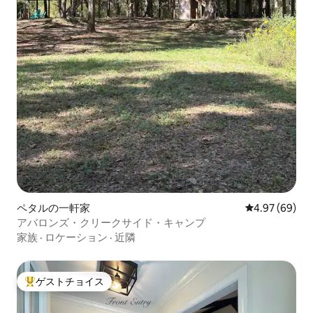
ペタルの一軒家
レビュー69件
4.97 (69)
アバロンズ・クリークサイド・キャンプ
家族
·
ロケーション
·
近隣
ゲストチョイス
大好評のゲストチョイスです。