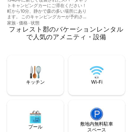
ルーム2室、ソファがあ
トキャンピングカーにご滞在ください！
ロウには、16エー
町から10分、静かで森の多い場所にあり
ーに合計5ユニットありま
ます。 このキャンピングカーが予約され
リールームはリク
ている場合は、同じ敷地内にある他のヴ
いただけます
家族
·
価格
·
状態
ィンテージキャンピングカーをご覧くだ
フォレスト郡のバケーションレンタル
さい！ Instagramでフォローしてくださ
で人気のアメニティ・設備
い！@hattiesburgvintagecampers デッ
キ Wi-Fi キングベッド1台 キッチン バスル
ーム コーヒーステーション スマートテレ
ビ リラックス用の椅子 食事/仕事用テー
ブル ハッティズバーグのどこへでも10分
キャンプシェルビーまで3分 ポールB.ジョ
ンソン州立公園まで10分
キッチン
Wi-Fi
敷地内無料駐⁠車
プール
ス⁠ペ⁠ー⁠ス