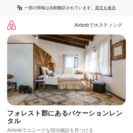
コ
一部の情報は自動翻訳されています。
原文を表示
ン
テ
ン
Airbnbでホスティング
ツ
に
ス
キ
ッ
プ
フォレスト郡にあるバケーションレン
タル
Airbnbでユニークな宿泊施設を見つける