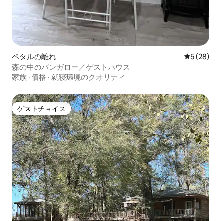
ペタルの離れ
レビュー2
5 (28)
森の中のバンガロー／ゲストハウス
家族
·
価格
·
就寝環境のクオリティ
ゲストチョイス
ゲストチョイス