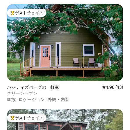
ゲストチョイス
大好評のゲストチョイスです。
ハッティズバーグの一軒家
レビュー43件
4.98 (43)
グリーンヘブン
家族
·
ロケーション
·
外観・内装
ゲストチョイス
大好評のゲストチョイスです。