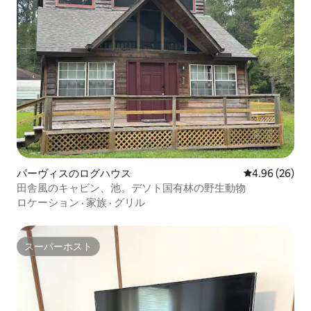
パーヴィスのログハウス
レビュー26件
4.96 (26)
田舎風のキャビン、池。デソト国有林の野生動物
ロケーション
·
家族
·
グリル
スーパーホスト
スーパーホスト