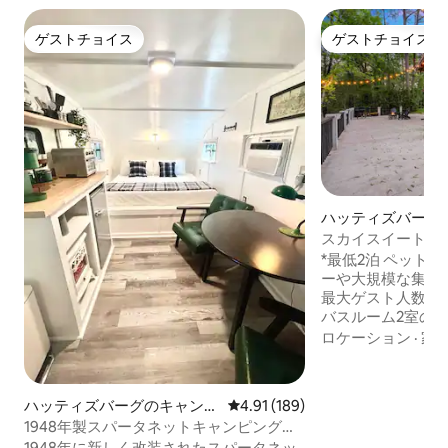
ゲストチョイス
ゲストチョイス
ゲストチョイス
ゲストチョイス
ハッティズバーグ
屋
スカイスイート・
ホロウ
*最低2泊 ペットのご同伴お断り パーティ
ーや大規模な集会
最大ゲスト人数は5名です。 *
バスルーム2室のレイクハ
泊人数は5名です 
ロケーション
·
家
時、チェックアウトは午前
私たちの最大のユ
見えるプライベー
ハッティズバーグのキャンピ
レビュー189件、5つ星中4.91
4.91 (189)
スイートです。リ
ングカー・RV
1948年製スパータネットキャンピングカ
ッチン、クイーン
ー
1948年に新しく改装されたスパータネッ