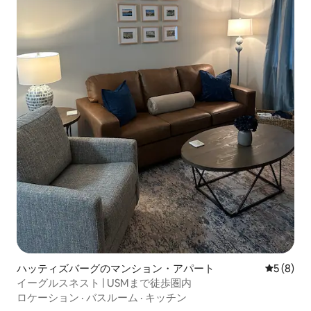
ハッティズバーグのマンション・アパート
レビュー
5 (8)
イーグルスネスト | USMまで徒歩圏内
ロケーション
·
バスルーム
·
キッチン