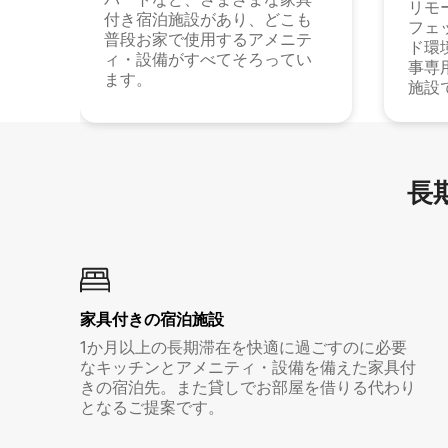
リモ
付き宿泊施設があり、どこも
フェ
普段お家で使用するアメニテ
ド環
ィ・設備がすべてそろってい
事専
ます。
施設
長期
家具付き⁠の宿⁠泊⁠施⁠設
1か月以上の長期滞在を快適に過ごすのに必要
なキッチンとアメニティ・設備を備えた家具付
きの宿泊先。また貸しでお部屋を借りる代わり
となるご提案です。