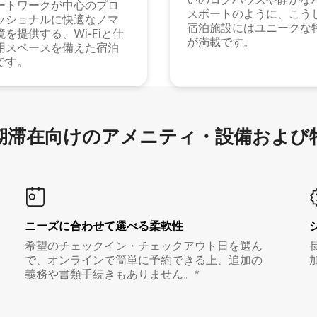
ートワークが中心のプロ
スボートのように、こう
ッショナルに快適なノマ
宿泊施設にはユニークな
境を提供する、Wi-Fiと仕
が満載です。
用スペースを備えた宿泊
です。
滞在向け⁠のア⁠メ⁠ニ⁠テ⁠ィ⁠・設⁠備⁠および
ニーズに合わせて選べる柔軟性
希望のチェックイン・チェックアウト日を選ん
で、オンラインで簡単に予約できる上、追加の
義務や書類手続きもありません。*