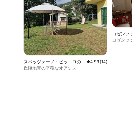
コゼンツ
コゼンツ
スペッツァーノ・ピッコロの
レビュー14件、5つ星中
4.93 (14)
別荘
丘陵地帯の平穏なオアシス