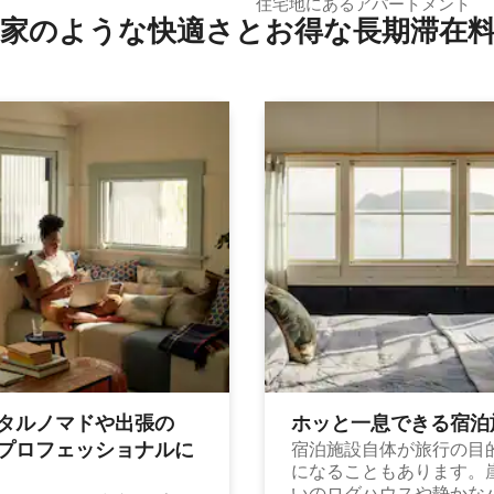
アム
住宅地にあるアパートメント
家のような快⁠適⁠さ⁠とお⁠得⁠な長⁠期⁠滞⁠在料
タルノマドや出⁠張⁠の
ホッと一⁠息⁠で⁠き⁠る宿⁠泊
⁠ロ⁠フ⁠ェ⁠ッ⁠シ⁠ョ⁠ナ⁠ル⁠に
宿泊施設自体が旅行の目
になることもあります。
いのログハウスや静かな