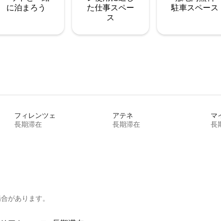
に泊まろう
た仕事スペー
駐⁠車ス⁠ペ⁠ー⁠ス
ス
フィレンツェ
アテネ
マ
長期滞在
長期滞在
長
場合があります。