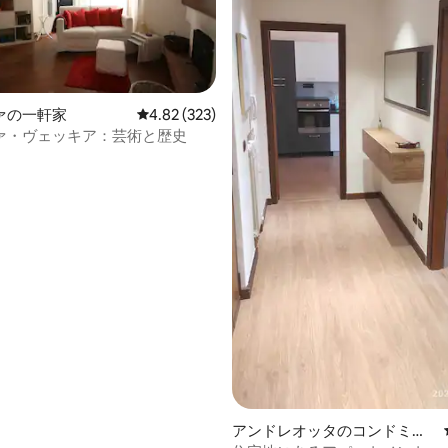
ァの一軒家
レビュー323件、5つ星中4.82つ星の平均評価
4.82 (323)
ァ・ヴェッキア：芸術と歴史
4.93つ星の平均評価
アンドレオッタのコンドミニ