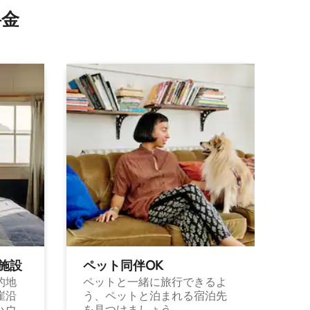
⁠金
施⁠設
ペット同⁠伴OK
的地
ペットと一緒に旅行できるよ
崖沿
う、ペットと泊まれる宿泊先
ハウ
を見つけましょう。