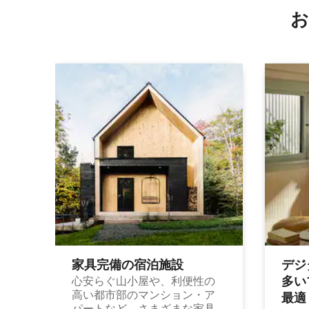
お
家具完備の宿⁠泊⁠施⁠設
デジ
多⁠いプ
心安らぐ山小屋や、利便性の
高い都市部のマンション・ア
最⁠適
パートなど、さまざまな家具