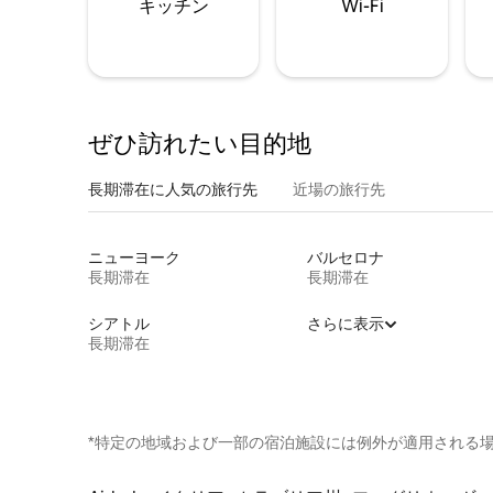
キッチン
Wi-Fi
ぜひ訪⁠れ⁠た⁠い目⁠的⁠地
長期滞在に人気の旅行先
近場の旅行先
ニューヨーク
バルセロナ
長期滞在
長期滞在
シアトル
さらに表示
長期滞在
*特定の地域および一部の宿泊施設には例外が適用される