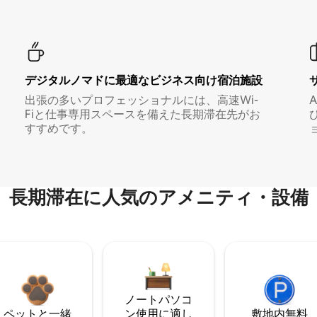
デジタルノマド⁠に最⁠適⁠なビ⁠ジ⁠ネ⁠ス⁠向⁠け宿⁠泊⁠施⁠設
出張の多いプロフェッショナルには、高速Wi-
Fiと仕事専用スペースを備えた長期滞在先がお
すすめです。
長期滞在に人気のアメニティ・設備
ノートパソコ
ペットと一緒
ン使用に適し
敷地内無料