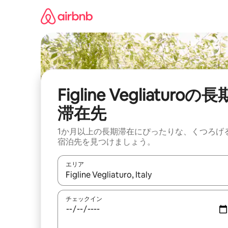
コ
ン
テ
ン
ツ
に
ス
キ
ッ
Figline Vegliaturoの長
プ
滞在先
1か月以上の長期滞在にぴったりな、くつろげ
宿泊先を見つけましょう。
エリア
検索結果が表示されたら、上下の矢印キーを使っ
チェックイン