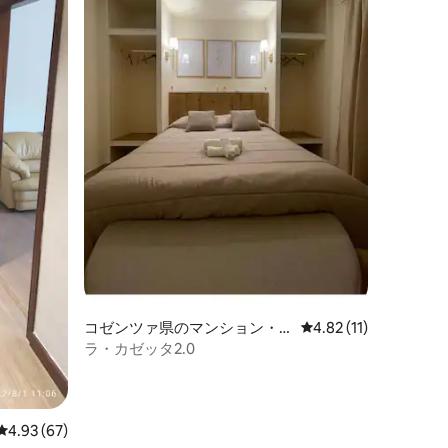
コゼンツァ県のマンション・
レビュー11件、5つ星
4.82 (11)
アパート
ラ・カゼッタ2.0
レビュー67件、5つ星中4.93つ星の平均評価
4.93 (67)