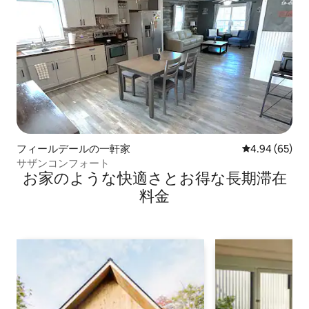
フィールデールの一軒家
レビュー65件
4.94 (65)
サザンコンフォート
お家のような快⁠適⁠さ⁠とお⁠得⁠な長⁠期⁠滞⁠在
料⁠金