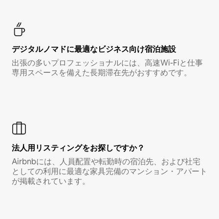
デジタルノマド⁠に最⁠適⁠なビ⁠ジ⁠ネ⁠ス⁠向⁠け宿⁠泊⁠施⁠設
出張の多いプロフェッショナルには、高速Wi-Fiと仕事
専用スペースを備えた長期滞在先がおすすめです。
法人用リスティングをお探しですか？
Airbnbには、人員配置や転勤時の宿泊先、および社宅
としての利用に最適な家具完備のマンション・アパート
が掲載されています。