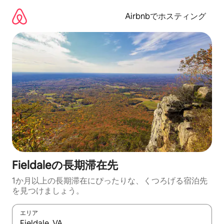
コ
ン
Airbnbでホスティング
テ
ン
ツ
に
ス
キ
ッ
プ
Fieldaleの長期滞在先
1か月以上の長期滞在にぴったりな、くつろげる宿泊先
を見つけましょう。
エリア
検索結果が表示されたら、上下の矢印キーを使って移動するか、