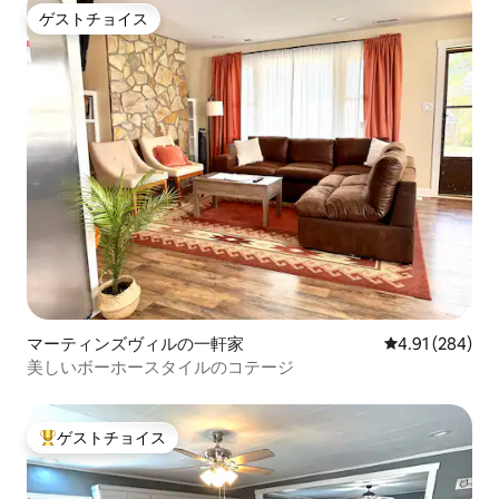
ゲストチョイス
ゲストチョイス
マーティンズヴィルの一軒家
レビュー284件
4.91 (284)
美しいボーホースタイルのコテージ
ゲストチョイス
大好評のゲストチョイスです。