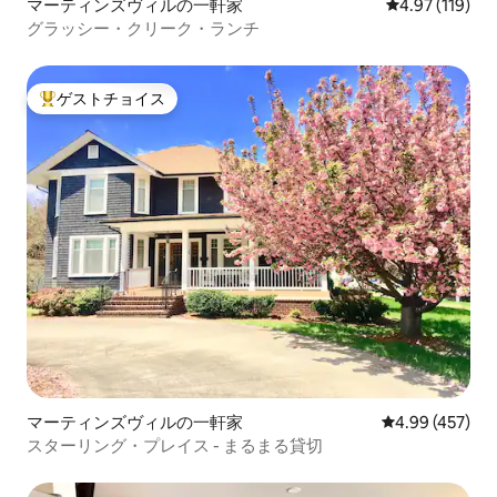
マーティンズヴィルの一軒家
レビュー119件
4.97 (119)
グラッシー・クリーク・ランチ
ゲストチョイス
大好評のゲストチョイスです。
マーティンズヴィルの一軒家
レビュー457件
4.99 (457)
スターリング・プレイス - まるまる貸切