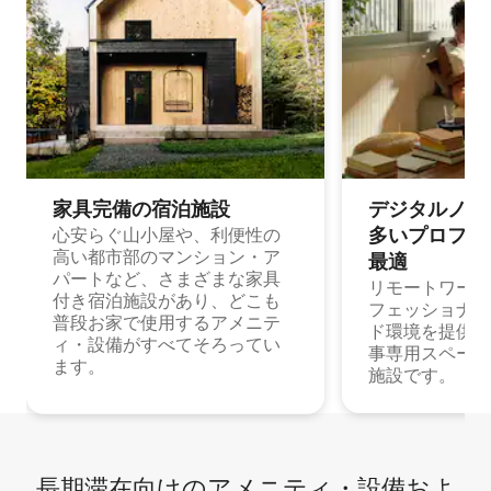
家具完備の宿⁠泊⁠施⁠設
デジタルノマド
多⁠いプ⁠ロ⁠フ⁠ェ⁠
心安らぐ山小屋や、利便性の
高い都市部のマンション・ア
最⁠適
パートなど、さまざまな家具
リモートワーク
付き宿泊施設があり、どこも
フェッショナル
普段お家で使用するアメニテ
ド環境を提供する
ィ・設備がすべてそろってい
事専用スペース
ます。
施設です。
長期滞在向け⁠のア⁠メ⁠ニ⁠テ⁠ィ⁠・設⁠備⁠およ