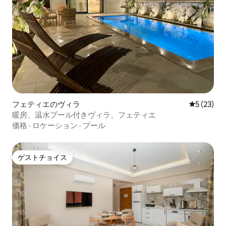
フェティエのヴィラ
レビュー2
5 (23)
暖房、温水プール付きヴィラ、フェティエ
価格
·
ロケーション
·
プール
ゲストチョイス
ゲストチョイス