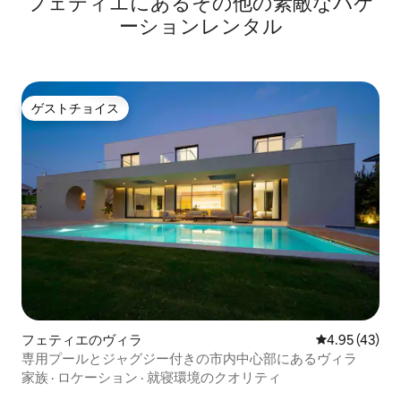
フェティエにあるその他の素敵なバケ
ーションレンタル
ゲストチョイス
ゲストチョイス
フェティエのヴィラ
レビュー43件
4.95 (43)
専用プールとジャグジー付きの市内中心部にあるヴィラ
家族
·
ロケーション
·
就寝環境のクオリティ