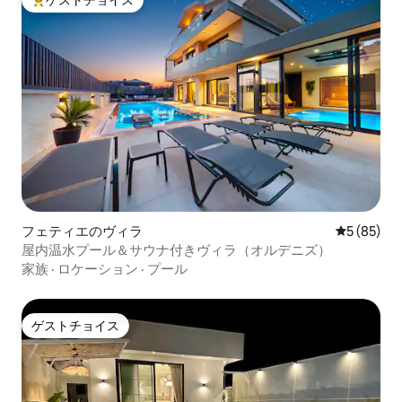
大好評のゲストチョイスです。
フェティエのヴィラ
レビュー8
5 (85)
屋内温水プール＆サウナ付きヴィラ（オルデニズ）
家族
·
ロケーション
·
プール
ゲストチョイス
ゲストチョイス