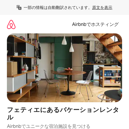
コ
一部の情報は自動翻訳されています。
原文を表示
ン
テ
ン
Airbnbでホスティング
ツ
に
ス
キ
ッ
プ
フェティエにあるバケーションレンタ
ル
Airbnbでユニークな宿泊施設を見つける