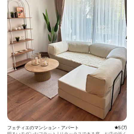
フェティエのマンション・アパート
レビュー
5 (7)
明るいモダンなフラット | リラックスできる庭、お店の近く