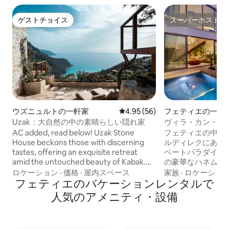
ゲストチョイス
スーパーホスト
ゲストチョイス
スーパーホスト
ウズニュルトの一軒家
レビュー56件、5つ星中4.95
4.95 (56)
フェティエの一軒
Uzak：大自然の中の素晴らしい隠れ家
ヴィラ・カン・ラ
ール
AC added, read below! Uzak Stone
フェティエの中心部
House beckons those with discerning
ルディレクにある
tastes, offering an exquisite retreat
ベートパラダイス
amid the untouched beauty of Kabak.
の豪華なハネムー
This shelter, with every detail carefully
ような自然の景色
ロケーション
·
価格
·
屋内スペース
家族
·
ロケーショ
designed from architectural design to
フェティエのバケーションレンタルで
用の温水プールを
interior decoration, offers a peaceful
じてリラックスする
人気のアメニティ・設備
environment in harmony with the
くエレガントな雰
tranquility of the environment.
されたヴィラは、
Complemented by a serene private
ックリトリートの