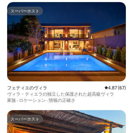
スーパーホスト
スーパーホスト
フェティエのヴィラ
レビュー67件
4.87 (67)
ヴィラ・ティエラの独立した保護された超高級ヴィラ
家族
·
ロケーション
·
情報の正確さ
スーパーホスト
スーパーホスト