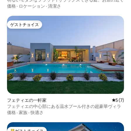
価格
·
ロケーション
·
清潔さ
ゲストチョイス
ゲストチョイス
フェティエの一軒家
レビュー
5 (7)
フェティエの中心部にある温水プール付きの超豪華ヴィラ
価格
·
家族
·
快適さ
ゲストチョイス