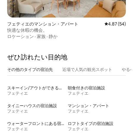
フェティエのマンション・アパート
レビュー54件
4.87 (54)
快適な休暇の機会。
ロケーション
·
家族
·
静か
ぜひ訪⁠れ⁠た⁠い目⁠的⁠地
その他のタ⁠イ⁠プ⁠の宿⁠泊⁠先
近場で人気の観光スポット
やる
スキーイン/アウトができる宿泊先
朝食付きの宿泊施設
フェティエ
フェティエ
タイニーハウスの宿泊施設
マンション・アパート
フェティエ
フェティエ
ウォーターフロントにある宿泊施設
ロフトタイプの宿泊施設
フェティエ
フェティエ