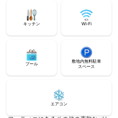
pool, it doesn’t only enhances its
います。ベランダ
surroundings but also enriches its
し、星空の下でロ
essence, creating a seamless fusion of
しみください。 夢のような休暇は、ラグ
luxury and nature's splendor
ジュアリーと自然
まります。
キッチン
Wi-Fi
敷地内無料駐⁠車
プール
ス⁠ペ⁠ー⁠ス
エアコン