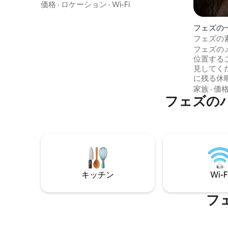
まれています - 専用駐車場 - ヴィアンディ
価格
·
ロケーション
·
Wi-Fi
ン・フェス（食肉店）から徒歩1分 -セン
トラルエアコン - キングサイズベッド
フェズの
180/200 cm 1台 + ベッド160/200 cm 1台 +
フェズの
ベッド140/190 cm 1台 - スマートテレビ -
フェズの
未婚のモロッコ人カップルは受け入れら
位置する
れません - あらゆる種類のイベント（誕生
見してく
日、婚約など）は禁止されています。
に残る休
ラ、壮大
家族
·
価
フェズの
街から数
的なリヤ
つのスイ
ように美
のパノラ
がありま
ッコ料理
けます。
キッチン
Wi-F
フ