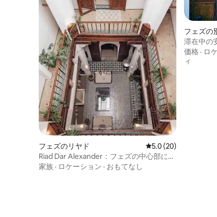
フェズの
滞在中の安全
価格
·
ロ
ィ
フェズのリヤド
レビュー20件、5つ星
5.0 (20)
Riad Dar Alexander：フェズの中心部にあ
る特別なオアシス
家族
·
ロケーション
·
おもてなし