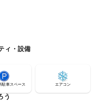
のリヤド
す。 シンプルな伝統的な家具で飾られた
タルな休
Massriyaのロマンスは、そのオリジナル
Lalla
の建築的なディテールから生まれていま
さを確保
す。パシャ・バグダディ・マスリヤに滞
**、メデ
在すると、メディナでの生活の本格的な
いしま
味わいを味わうことができます。本物
で、風変わりで、壮大。
ティ・設備
⁠車ス⁠ペ⁠ー⁠ス
エアコン
ろう