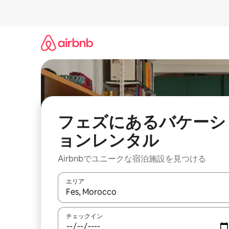
コ
ン
テ
ン
ツ
に
ス
キ
ッ
プ
フェズにあるバケーシ
ョンレンタル
Airbnbでユニークな宿泊施設を見つける
エリア
検索結果が表示されたら、上下の矢印キーを使っ
チェックイン