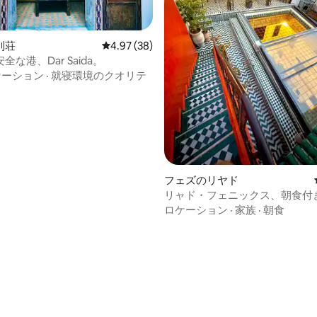
別荘
レビュー38件、5つ星中4.97つ星の平均評価
4.97 (38)
な港、Dar Saida。
ケーション
·
就寝環境のクオリテ
フェズのリヤド
リャド・フェニックス、朝食付
94Mbit / s
ロケーション
·
家族
·
朝食
中5.0つ星の平均評価