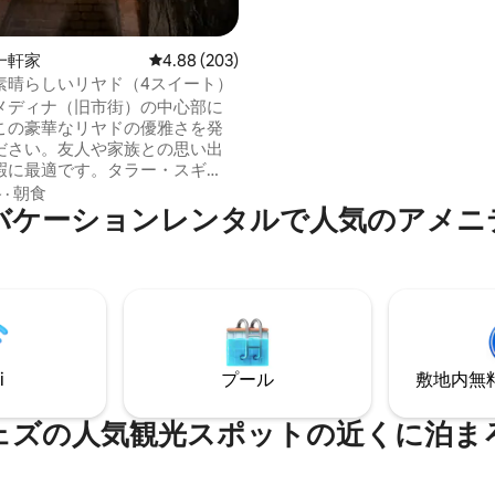
も簡単にアクセスできます。こ
は、静かな家族旅行やオリエン
暇に最適です！ 英語を話す家政婦の
一軒家
レビュー203件、5つ星中4.88つ星の平均評価
4.88 (203)
Loubnaさんが、ゲストの快適
素晴らしいリヤド（4スイート）
し、ご要望に応じて朝食を用意し
メディナ（旧市街）の中心部に
ィナでの滞在を手配し、お手伝
この豪華なリヤドの優雅さを発
す。
ださい。友人や家族との思い出
暇に最適です。タラー・スギ
なカラウイジン・モスク、陶器
格
·
朝食
バケーションレンタルで人気のアメニ
歩のところに位置するこの魅力
ドには、専用バスルーム付きの4
ート、モダンなキッチン、絵の
しい中庭、ラウンジ、メディナ
マビューを楽しめる2つのテラス
す。ご要望に応じて、絶品モロ
の朝食と夕食をお楽しみいただ
i
プール
敷地内無料駐
ェズの人気観光スポットの近くに泊ま