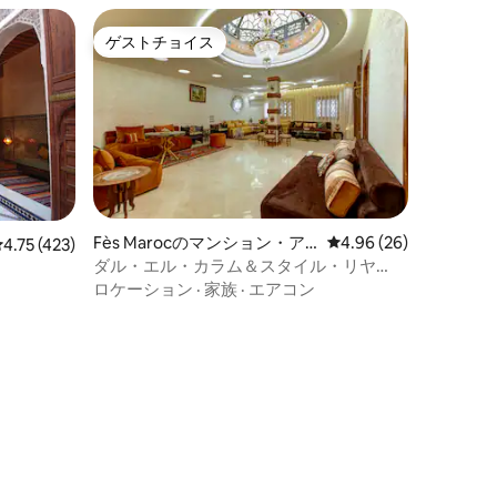
ゲストチョイス
ゲストチョイス
Fès Marocのマンション・ア
レビュー26件、5つ星
4.96 (26)
レビュー423件、5つ星中4.75つ星の平均評価
4.75 (423)
パート
ダル・エル・カラム＆スタイル・リヤ
ド・ビュー・メディナ - トップコンフォ
ロケーション
·
家族
·
エアコン