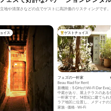
立地や清潔さなどの点でゲストに高評価のリスティングです。
ョイス
ゲストチョイス
ョイス
大好評のゲストチョイスです。
フェズの一軒家
Beau Riad for Rent
中4.91つ星の平均評価
新機能：5 GHzのWi-Fi Dar E
中庭があり、屋上テラスのある
一軒家です。14世紀に建てられ
ラア地区に位置し、メディナの
スポットや、近隣の市場やレス
家族
·
価格
·
Wi-Fi