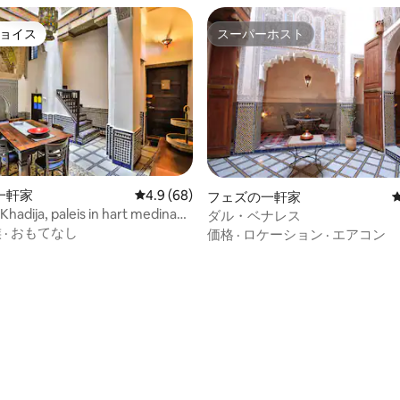
ョイス
スーパーホスト
ョイス
スーパーホスト
一軒家
レビュー68件、5つ星中4.9つ星の平均評価
4.9 (68)
フェズの一軒家
Khadija, paleis in hart medina
ダル・ベナレス
族
·
おもてなし
価格
·
ロケーション
·
エアコン