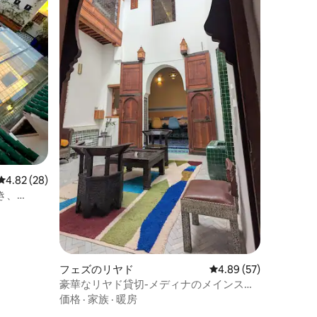
レビュー28件、5つ星中4.82つ星の平均評価
4.82 (28)
き、
フェズのリヤド
レビュー57件、5つ星
4.89 (57)
豪華なリヤド貸切-メディナのメインスト
リート
価格
·
家族
·
暖房