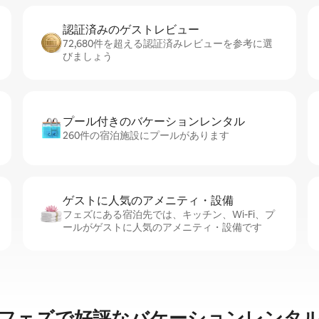
認証済みのゲ⁠ス⁠ト⁠レ⁠ビ⁠ュ⁠ー
72,680件を超える認証済みレビューを参考に選
びましょう
プール付きのバ⁠ケ⁠ー⁠シ⁠ョ⁠ンレ⁠ン⁠タ⁠ル
260件の宿泊施設にプールがあります
ゲストに人⁠気⁠のア⁠メ⁠ニ⁠テ⁠ィ・設⁠備
フェズにある宿泊先では、キッチン、Wi-Fi、プ
ールがゲストに人気のアメニティ・設備です
フェズで好評なバケーションレンタ