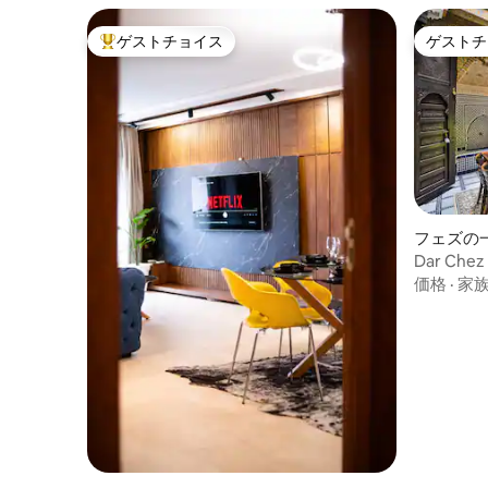
ゲストチョイス
ゲストチ
大好評のゲストチョイスです。
ゲストチ
フェズの
Dar Chez 
Fez
価格
·
家