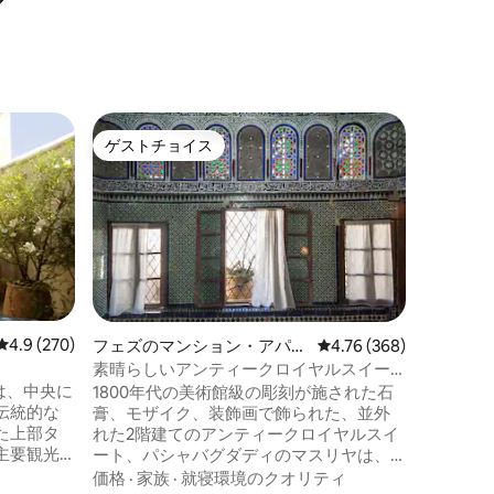
フェズの
ゲストチョイス
ゲス
ゲストチョイス
大好評
伝統的な
Mokriと
宅地にあ
の壮大な
とても明
な小さな
家族
·
価
ん中の池
ができます。 ここでのすべ
息を招きます。 この家
レビュー270件、5つ星中4.9つ星の平均評価
4.9 (270)
フェズのマンション・アパー
レビュー368件、5つ星
4.76 (368)
カップル
ト
素晴らしいアンティークロイヤルスイー
に理想的です。 すべて
ト、高速Wi-Fi
vaは、中央に
1800年代の美術館級の彫刻が施された石
を歓迎し
伝統的な
膏、モザイク、装飾画で飾られた、並外
た上部タ
れた2階建てのアンティークロイヤルスイ
主要観光
ート、パシャバグダディのマスリヤは、
トランへ
フェズで最も美しいマスリヤのひとつで
価格
·
家族
·
就寝環境のクオリティ