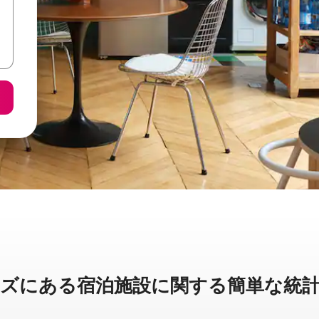
に⁠あ⁠る宿⁠泊⁠施⁠設⁠に関⁠す⁠る簡⁠単⁠な統⁠計