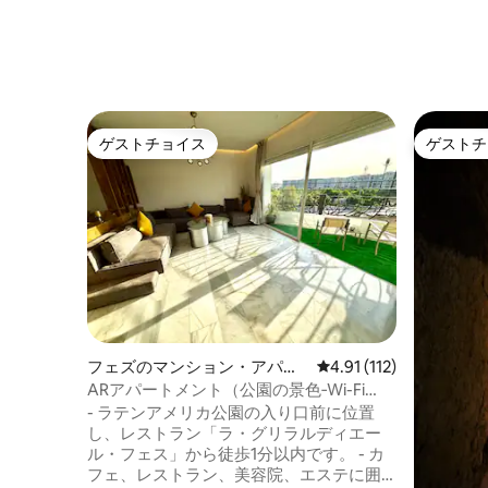
ゲストチョイス
ゲストチ
ゲストチョイス
ゲストチ
フェズのマンション・アパー
レビュー112件、5つ星
4.91 (112)
ト
ARアパートメント（公園の景色‐Wi-Fi
200MB無制限）
- ラテンアメリカ公園の入り口前に位置
し、レストラン「ラ・グリラルディエー
ル・フェス」から徒歩1分以内です。 - カ
フェ、レストラン、美容院、エステに囲