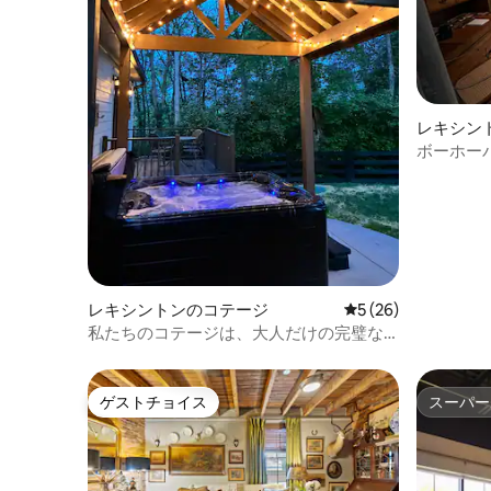
レキシン
ム
ボーホー
レキシントンのコテージ
レビュー26件、5
5 (26)
私たちのコテージは、大人だけの完璧な
隠れ家です。
ゲストチョイス
スーパー
ゲストチョイス
スーパー