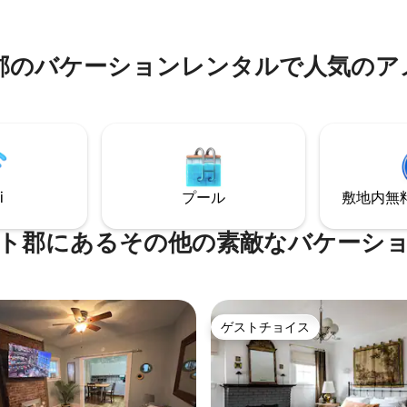
行けます。 パティオとポーチの
ン中心部-ラップアリーナから1ブ
美しい景観の庭園。 ホストは隣
UKキャンパスから3ブロック！
おり、必要に応じて対応いたし
アーについては、最後の写真を
郡のバケーションレンタルで人気のア
してリンクをご覧ください！
i
プール
敷地内無料駐
ト郡にあるその他の素敵なバケーシ
ゲストチョイス
ゲストチョイス