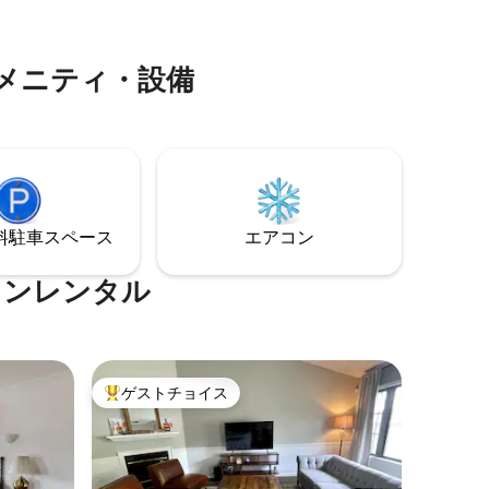
席がある
中世風の武器、鉄の王座 • お好みのカフェ
に住んで
コーヒーを作れるカスタムコーヒーバー
ます。
（タッチスクリーン操作）
メニティ・設備
⁠車ス⁠ペ⁠ー⁠ス
エアコン
ョンレンタル
ゲストチョイス
大好評のゲストチョイスです。