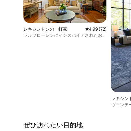
レキシントンの一軒家
レビュー72件、5つ星中
4.99 (72)
ラルフローレンにインスパイアされたお
部屋、ラップアリーナまで徒歩圏内、駐
車場
レキシン
ヴィンテ
キングサ
台、ダウ
ぜひ訪⁠れ⁠た⁠い目⁠的⁠地