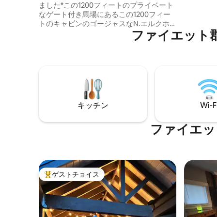
ました*この1200フィートのプライベート
ウンタウ
なゲート付き馬場にあるこの1200フィー
ロック、
トのキャビンのゴージャスなN.エルクホ
ビデオツ
ファイエット
ーン川の眺め。 あなたの隣人は友好的な
クリック
馬だけです！ Wi - Fi、SatTV/Netflix、ま
たはスクリーン付きポーチで野生動物の
鑑賞を楽しむことができます。 広々とし
たデッキで焼くための大きな緑の卵。フ
ァイヤーピットとジップライン.リビング/
寝室デュアルウッドバーニング暖炉で寒
い夜をお過ごしください。 花崗岩のキッ
キッチン
Wi-F
チンが充実しています。カヤックが利用
できます。レガシートレイルまで数分で
す。レックス/グタウンのダウンタウンま
ファイエッ
で15分です。
ゲストチョイス
大好評のゲストチョイスです。