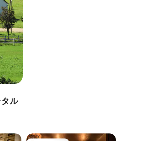
ンタル
レキシン