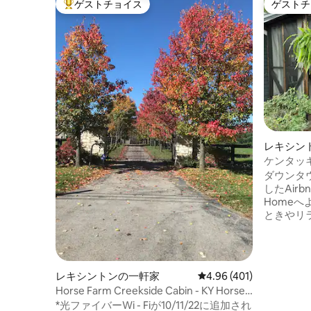
ゲストチョイス
ゲストチ
大好評のゲストチョイスです。
ゲストチ
レキシン
ケンタッ
LEXの
ダウンタ
したAirbn
Homeへようこそ。
ときやリ
キシントンのAi
わった設
ジー、豪
キ、ファ
レキシントンの一軒家
レビュー401件、5つ星
4.96 (401)
て街の景
Horse Farm Creekside Cabin - KY Horse
るための
Parkまで6分
*光ファイバーWi - Fiが10/11/22に追加され
意されてい