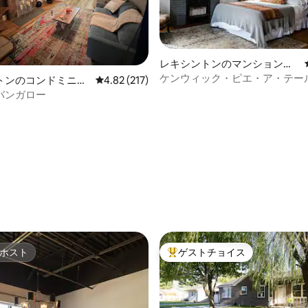
レキシントンのマンション・
アパート
ケンウィック・ピエ・ア・テー
トンのコンドミニア
レビュー217件、5つ星中4.82つ星の平均評価
4.82 (217)
バンガロー
つ星中5つ星の平均評価
ホスト
ゲストチョイス
ホスト
大好評のゲストチョイスです。