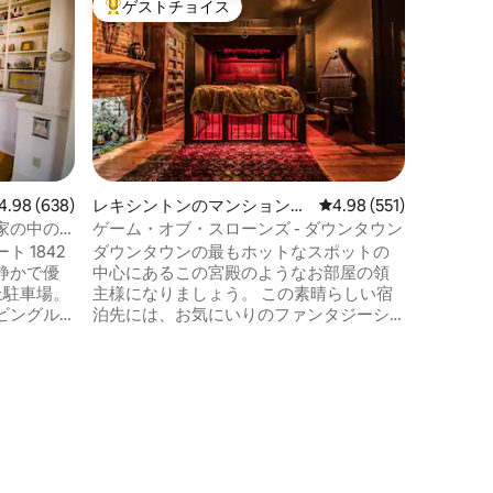
ゲストチョイス
ゲスト
大好評のゲストチョイスです。
ゲスト
アパート
ロケーシ
ート、R
スプリン
物内の美
年）アパ
ンベンショ
場は利用
す！ コ
ー、レキ
へでも！ とても広々としており、快適な
ビュー638件、5つ星中4.98つ星の平均評価
4.98 (638)
レキシントンのマンション・
レビュー551件、5つ星
4.98 (551)
家具、豪
アパート
家の中の
ゲーム・オブ・スローンズ - ダウンタウン
アメニテ
ト
 1842
ダウンタウンの最もホットなスポットの
す。 宿泊施設にはWi-FiとROKUスマート
静かで優
中心にあるこの宮殿のようなお部屋の領
テレビ2
上駐車場。
主様になりましょう。 この素晴らしい宿
ーチで快
ビングル
泊先には、お気にいりのファンタジーシ
しみくだ
ファベッ
リーズにインスパイアされたロイヤルな
装飾-視覚
設備が備わっています。 • カスタムメイド
お子様や
のカリフォルニアキングサイズの木製ベ
備の整っ
ッド、遊び部屋、ミニダンジョン（ドラ
、軽食が
ゴンを収容するためだけのものではあり
トメント-
ません！ ） • 2名様用のスチームシャワー
UK、
を備えた豪華なバスルーム • 旧世界ヨーロ
まで徒歩で
ッパの装飾：手作りのトーチスコンス、