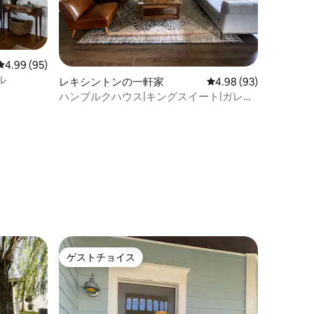
レビュー95件、5つ星中4.99つ星の平均評価
4.99 (95)
ル
レキシントンの一軒家
レビュー93件、5つ星
4.98 (93)
ハンブルクハウス|キングスイート|ガレー
ジ|ホースパーク20分
ゲストチョイス
ゲストチョイス