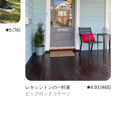
レビュー76件、5つ星中5つ星の平均評価
5 (76)
レキシントンの一軒家
レビュー465件、5つ星
4.93 (465)
ビッグロックコテージ