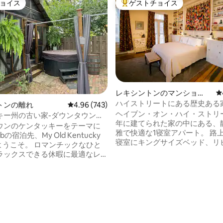
ョイス
ゲストチョイス
ョイス
大好評のゲストチョイスです。
レキシントンのマンショ
レ
ン・アパート
ハイストリートにある歴史ある
トンの離れ
レビュー743件、5つ星中4.96つ星の平均評価
4.96 (743)
隠れ家的なプライベートアパー
ヘイブン・オン・ハイ・ストリート
キー州の古い家-ダウンタウン
年に建てられた家の中にある、
プレミアムな滞在先です！
ウンのケンタッキーをテーマに
雅で快適な1寝室アパート。 路
bの宿泊先、My Old Kentucky
寝室にキングサイズベッド、リ
 ロマンチックなひと
ームに快適なクイーンサイズソ
ラックスできる休暇に最適なレ
ド、猫足のバスタブ。 折衷的な
rbnbです！ 細部までこだ
的で芸術的なご褒美。 設計上、
備とアメニティ。専用のジャグ
ペットには適していません。 設
華なバスローブ、バックデッ
たキッチンにはコーヒー、紅茶
イヤーピット、パティオ、そし
中4.96つ星の平均評価
用意されています。 専用アパー
色を楽しめる庭。 カクテルを作
共用中庭。 コーヒーショップ、
フルバーボンバーミキサーが用
Rupp、ダウンタウンの食事処
ます！（アルコールなし） ダ