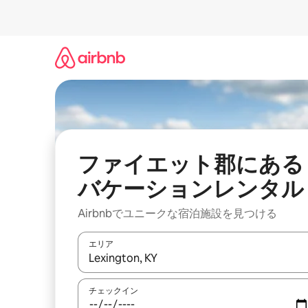
コ
ン
テ
ン
ツ
に
ス
キ
ッ
プ
ファイエット郡にある
バケーションレンタル
Airbnbでユニークな宿泊施設を見つける
エリア
検索結果が表示されたら、上下の矢印キーを使っ
チェックイン