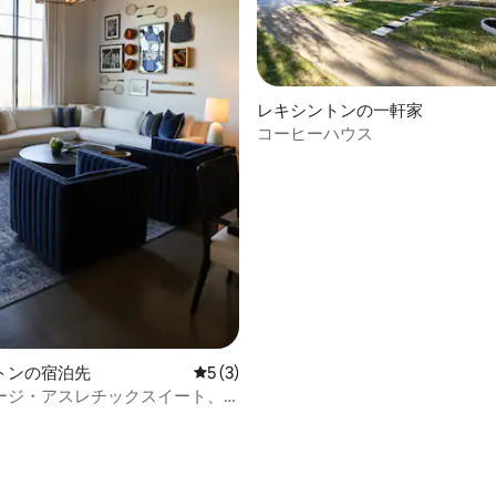
4.99つ星の平均評価
レキシントンの一軒家
コーヒーハウス
トンの宿泊先
レビュー3件、5つ星中5つ星の平均評価
5 (3)
ージ・アスレチックスイート、
イズベッド1台、クイーンベッド1
ンタウン