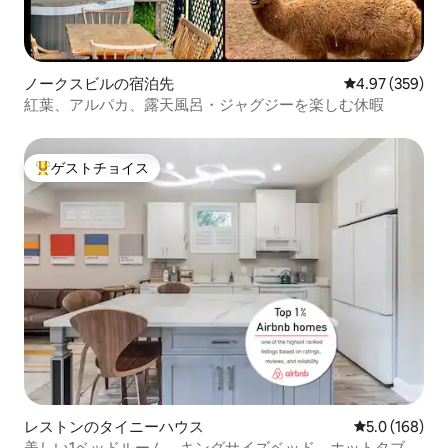
ノークスビルの宿泊先
レビュー359件
4.97 (359)
紅葉、アルパカ、露天風呂・ジャグジーを楽しむ休暇
ゲストチョイス
大好評のゲストチョイスです。
レストンのタイニーハウス
レビュー168
5.0 (168)
美しい1ベッドルーム、キングサイズベッド、ホットタブ、