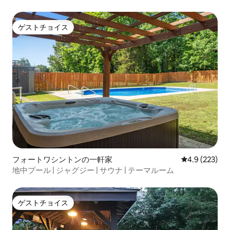
休暇
ゲストチョイス
ゲストチョイス
フォートワシントンの一軒家
レビュー223
4.9 (223)
地中プール | ジャグジー | サウナ | テーマルーム
ゲストチョイス
ゲストチョイス