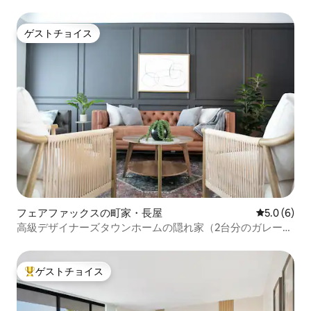
ゲストチョイス
ゲストチョイス
フェアファックスの町家・長屋
レビュー6
5.0 (6)
高級デザイナーズタウンホームの隠れ家（2台分のガレージ
付き）
ゲストチョイス
大好評のゲストチョイスです。