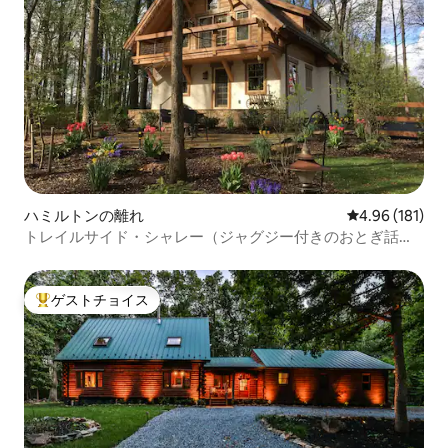
ハミルトンの離れ
レビュー181件
4.96 (181)
トレイルサイド・シャレー（ジャグジー付きのおとぎ話の
ようなシャレー）
ゲストチョイス
大好評のゲストチョイスです。