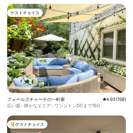
ゲストチョイス
ゲストチョイス
フォールズチャーチの一軒家
レビュー158件
4.93 (158)
広い庭 - 静かなエリア - ワシントンDCまで15分
ゲストチョイス
大好評のゲストチョイスです。