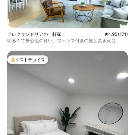
アレクサンドリアの一軒家
レビュー174件
4.95 (174)
明るくて居心地の良い、フェンス付きの庭と焚き火台
ゲストチョイス
大好評のゲストチョイスです。