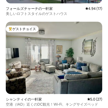
フォールズチャーチの一軒家
レビュー17件
4.94 (17)
美しいロフトスタイルのゲストハウス
ゲストチョイス
大好評のゲストチョイスです。
シャンティイの一軒家
レビュー27
5.0 (27)
空港（IAD）近くのDC観光！Wi-Fi、キングサイズベッド