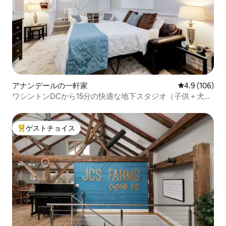
アナンデールの一軒家
レビュー106
4.9 (106)
ワシントンDCから15分の快適な地下スタジオ（子供＋犬同
伴OK）
ゲストチョイス
大好評のゲストチョイスです。