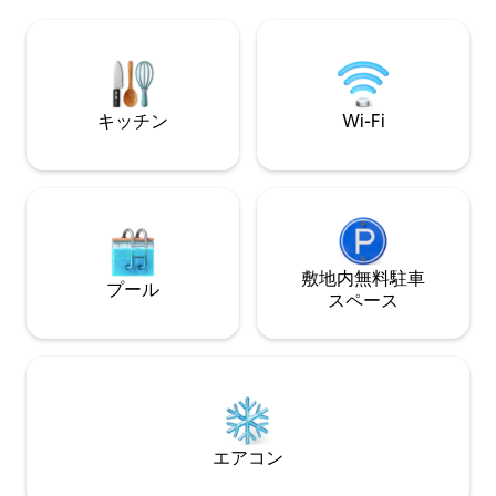
ト、ガスグリルがあります。 内部には、
い、安全な郊外のロ
グルメキッチン、暖炉2つ、美しく装飾さ
トリーミングチャ
れたリビングエリアがあります。 マスタ
ションサービスに
ーベッドルームはリゾートのように設定
薄型スマートテレビ
されており、とても快適なキングサイズ
ペース。 リラックスできる森の景色を望
のベッドと豪華なマスターバスルームが
む共用の裏庭（一部
キッチン
Wi-Fi
備わっています。
ットOKです！
敷地内無料駐⁠車
プール
ス⁠ペ⁠ー⁠ス
エアコン