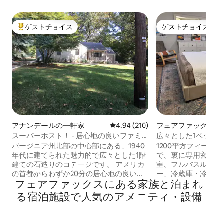
ゲストチョイス
ゲストチョイス
大好評のゲストチョイスです。
ゲストチョイス
アナンデールの一軒家
レビュー210件、5つ星中4.94
4.94 (210)
フェアファックス
スイート
スーパーホスト！ - 居心地の良いファミ
広々とした1ベッド
リーコテージ
地下アパート（専
バージニア州北部の中心部にある、1940
1200平方フィー
年代に建てられた魅力的で広々とした1階
で、裏に専用玄関
建ての石造りのコテージです。 アメリカ
室、フルバスルー
の首都からわずか20分の居心地の良い温
ー、冷蔵庫・冷凍
フェアファックスにある家族と泊まれ
かい場所です。 子供、犬、屋外エンター
ン1台、フルソファ
テイメントのための広いフェンス付き
枚）、洗濯機・乾
る宿泊施設で人気のアメニティ・設備
庭。 屋外のアメニティには、広いパティ
ー、共用の屋根付
オシーティングエリア、ファイヤーピッ
ります。 ショッピ