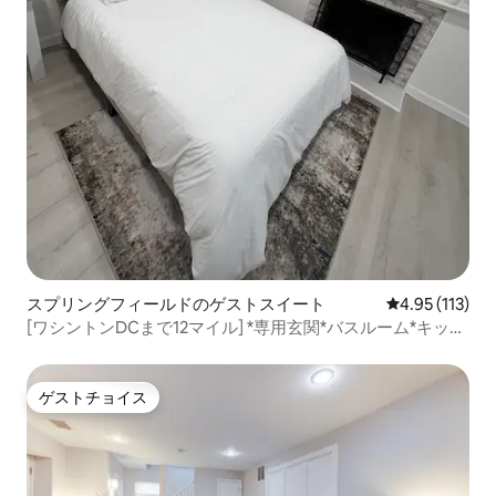
スプリングフィールドのゲストスイート
レビュー113
4.95 (113)
[ワシントンDCまで12マイル] *専用玄関*バスルーム*キッチ
ン*
ゲストチョイス
ゲストチョイス