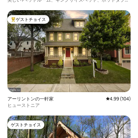
IADの近く
ゲストチョイス
大好評のゲストチョイスです。
アーリントンの一軒家
レビュー104件
4.99 (104)
ヒューストニア
ゲストチョイス
ゲストチョイス