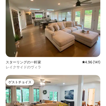
スターリングの一軒家
レビュー141件
4.96 (141)
レイクサイドのヴィラ
ゲストチョイス
ゲストチョイス