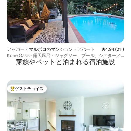
アッパー・マルボロのマンション・アパート
レビュー211件
4.94 (211)
Kone Oasis - 露天風呂・ジャグジー、プール、シアター／
家族やペットと泊まれる宿泊施設
ゲームルーム
ゲストチョイス
大好評のゲストチョイスです。