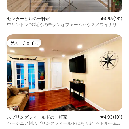
センタービルの一軒家
レビュー131
4.95 (131)
ワシントンDC近くのモダンなファームハウス／ワイナリー
／ハイキング／公園
ゲストチョイス
ゲストチョイス
スプリングフィールドの一軒家
レビュー101件
4.93 (101)
バージニア州スプリングフィールドにある3ベッドルームの
ワシントンDCの近く