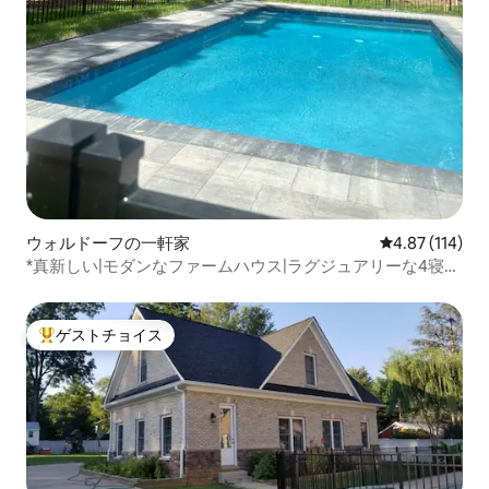
ウォルドーフの一軒家
レビュー114件
4.87 (114)
*真新しい|モダンなファームハウス|ラグジュアリーな4寝
室|ワシントンDC近く
ゲストチョイス
大好評のゲストチョイスです。