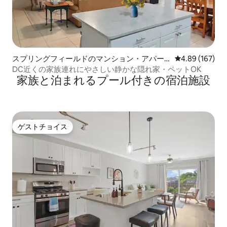
スプリングフィールドのマンション・アパー
レビュー167件
4.89 (167)
ト
DC近くの家族連れにやさしい静かな隠れ家・ペットOK
家族と泊まれるプール付きの宿泊施設
ゲストチョイス
ゲストチョイス