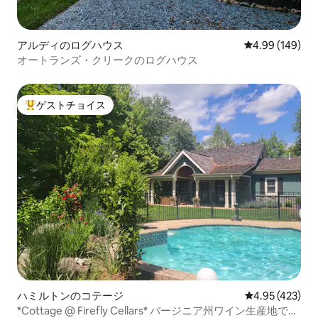
アルディのログハウス
レビュー149件
4.99 (149)
オートランズ・クリークのログハウス
ゲストチョイス
大好評のゲストチョイスです。
ハミルトンのコテージ
レビュー423件
4.95 (423)
*Cottage @ Firefly Cellars* バージニア州ワイン生産地での