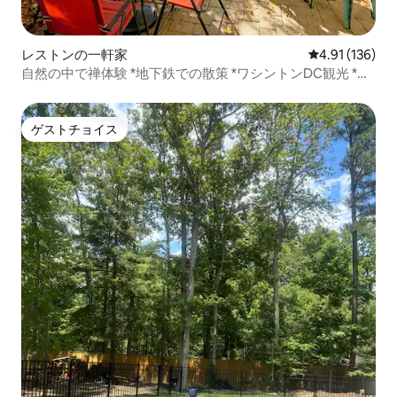
レストンの一軒家
レビュー136件
4.91 (136)
自然の中で禅体験 *地下鉄での散策 *ワシントンDC観光 *湖
でのんびり
ゲストチョイス
ゲストチョイス