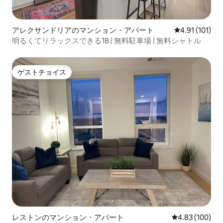
アレクサンドリアのマンション・アパート
レビュー101
4.91 (101)
明るくてリラックスできる1B | 無料駐車場 | 無料シャトル
ゲストチョイス
ゲストチョイス
レストンのマンション・アパート
レビュー100件
4.83 (100)