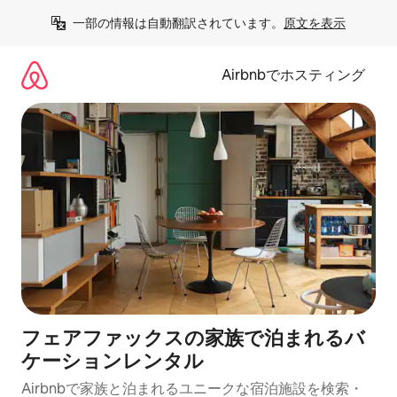
コ
一部の情報は自動翻訳されています。
原文を表示
ン
テ
ン
Airbnbでホスティング
ツ
に
ス
キ
ッ
プ
フェアファックスの家族で泊まれるバ
ケーションレンタル
Airbnbで家族と泊まれるユニークな宿泊施設を検索・