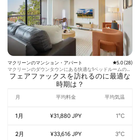
マクリーンのマンション・アパート
レビュー28
5.0 (28)
マクリーンのダウンタウンにある快適な1ベッドルームのア
フェアファックスを訪⁠れ⁠るの⁠に最⁠適⁠な
パート-バルコニー/駐車場
時⁠期⁠は⁠？
月
平均料金
平均気温
1月
¥31,880 JPY
1°C
2月
¥33,616 JPY
3°C