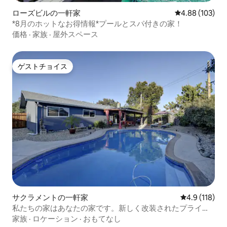
ローズビルの一軒家
レビュー103件
4.88 (103)
*8月のホットなお得情報*プールとスパ付きの家！
価格
·
家族
·
屋外スペース
ゲストチョイス
ゲストチョイス
サクラメントの一軒家
レビュー118
4.9 (118)
私たちの家はあなたの家です。新しく改装されたプライベ
ートプール付き
家族
·
ロケーション
·
おもてなし