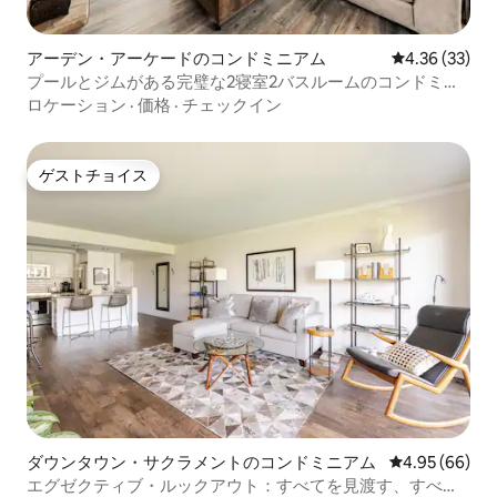
アーデン・アーケードのコンドミニアム
レビュー33件
4.36 (33)
プールとジムがある完璧な2寝室2バスルームのコンドミニ
アム
ロケーション
·
価格
·
チェックイン
ゲストチョイス
ゲストチョイス
ダウンタウン・サクラメントのコンドミニアム
レビュー66件
4.95 (66)
エグゼクティブ・ルックアウト：すべてを見渡す、すべて