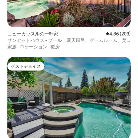
ニューカッスルの一軒家
レビュー203件
4.86 (203)
サンセットハウス - プール、露天風呂、ゲームルーム、焚
き火台
家族
·
ロケーション
·
暖房
ゲストチョイス
ゲストチョイス