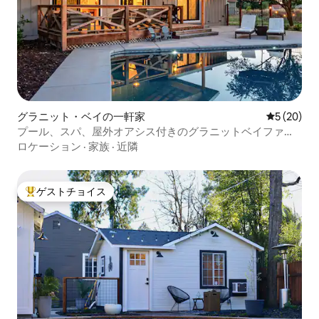
グラニット・ベイの一軒家
レビュー2
5 (20)
プール、スパ、屋外オアシス付きのグラニットベイファー
ムハウス
ロケーション
·
家族
·
近隣
ゲストチョイス
大好評のゲストチョイスです。