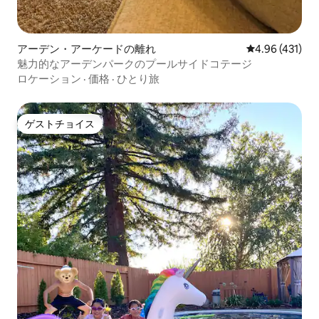
アーデン・アーケードの離れ
レビュー431件
4.96 (431)
魅力的なアーデンパークのプールサイドコテージ
ロケーション
·
価格
·
ひとり旅
ゲストチョイス
ゲストチョイス