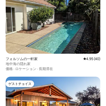
フォルソムの一軒家
レビュー40件
4.95 (40)
地中海の隠れ家
価格
·
ロケーション
·
長期滞在
ゲストチョイス
ゲストチョイス