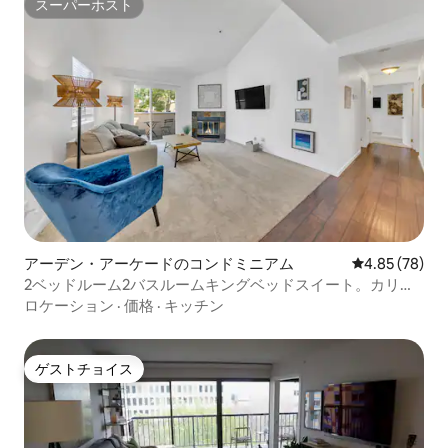
スーパーホスト
スーパーホスト
アーデン・アーケードのコンドミニアム
レビュー78件
4.85 (78)
2ベッドルーム2バスルームキングベッドスイート。カリフ
ォルニア州立大学サクラメント校、カリフォルニア国際会
ロケーション
·
価格
·
キッチン
議場、プール
ゲストチョイス
ゲストチョイス