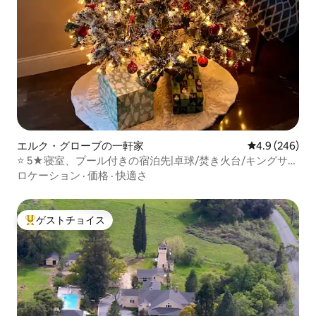
エルク・グローブの一軒家
レビュー246
4.9 (246)
⭐️ 5★寝室、プール付きの宿泊先|卓球/焚き火台/キングサイ
ズベッド2台
ロケーション
·
価格
·
快適さ
ゲストチョイス
大好評のゲストチョイスです。