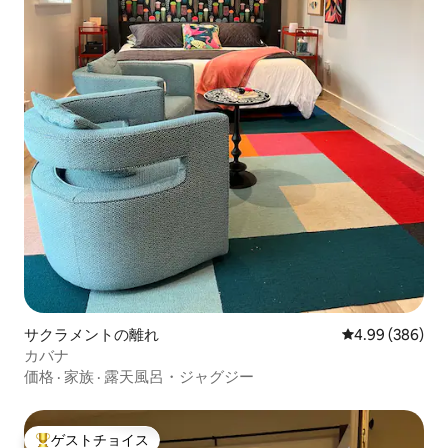
サクラメントの離れ
レビュー386件
4.99 (386)
カバナ
価格
·
家族
·
露天風呂・ジャグジー
ゲストチョイス