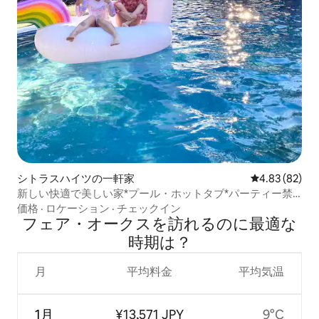
シトラスハイツの一軒家
レビュー82件
4.83 (82)
新しい快適で美しい家*プール・ホットタブ*パーティー禁
止
価格
·
ロケーション
·
チェックイン
フェア・オークスを訪⁠れ⁠るの⁠に最⁠適⁠な
時⁠期⁠は⁠？
月
平均料金
平均気温
1月
¥13,571 JPY
9°C