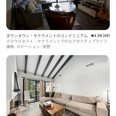
ダウンタウン・サクラメントのコンドミニアム
レビュー49件
4.98 (49)
クロウズネスト：サクラメントでのエグゼクティブライフ
価格
·
ロケーション
·
状態