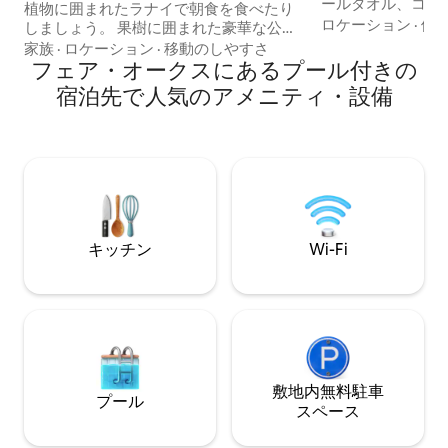
ールタオル、コーヒ
植物に囲まれたラナイで朝食を食べたり
Wi-Fiがご利用
ロケーション
·
価
しましょう。 果樹に囲まれた豪華な公園
ダイニング、ショ
サイズのプールとスパのそばでくつろぎ
家族
·
ロケーション
·
移動のしやすさ
めるローズビル旧市
ましょう。 スパやプールの暖房は基本料
フェア・オークスにあるプール付きの
素晴らしいロケー
金に含まれていませんが、季節によって
宿泊先で人気のアメニティ・設備
プール（飛び込み
異なります。 詳細については、ホストに
ライトとバーベキ
お問い合わせください。 夕焼けを眺めな
きパティオがあります。 地元
がら、子供たちが遊び場で遊ぶのを眺め
に暮らすためのレ
ましょう。 向かいにはピックルボールの
ティのおすすめが
公園があります。 さまざまなコーヒーメ
ルカムブックをお
ーカーと特別なお茶をお楽しみくださ
ルは温水ではあり
い。 Sleep-Numberベッドを調整し、ジ
ェットバスでリラックスしましょう。
キッチン
Wi-Fi
敷地内無料駐⁠車
プール
ス⁠ペ⁠ー⁠ス