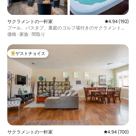
サクラメントの一軒家
レビュー192件
4.94 (192)
プール、バスタブ、裏庭のゴルフ場付きのサクラメントの
隠れ家
価格
·
家族
·
間取り
ゲストチョイス
大好評のゲストチョイスです。
サクラメントの一軒家
レビュー700件
4.94 (700)