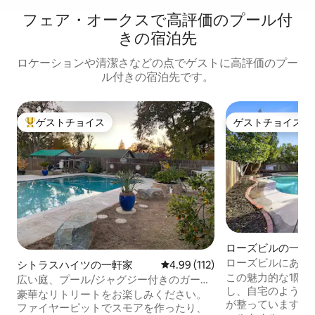
フェア・オークスで高評価のプール付
きの宿泊先
ロケーションや清潔さなどの点でゲストに高評価のプー
ル付きの宿泊先です。
ゲストチョイス
ゲストチョイス
大好評のゲストチョイスです。
ゲストチョイス
ローズビルの一軒
ローズビルにある
シトラスハイツの一軒家
レビュー112件、5つ星中4.99
4.99 (112)
付きの家
この魅力的な1階
広い庭、プール/ジャグジー付きのガーデ
し、自宅のように
ンコテージハウス！
豪華なリトリートをお楽しみください。
が整っています！ プレミアムリネン、プ
ファイヤーピットでスモアを作ったり、