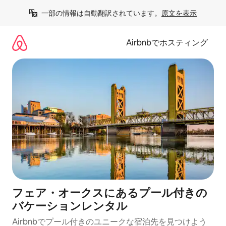
コ
一部の情報は自動翻訳されています。
原文を表示
ン
テ
ン
Airbnbでホスティング
ツ
に
ス
キ
ッ
プ
フェア・オークスにあるプール付きの
バケーションレンタル
Airbnbでプール付きのユニークな宿泊先を見つけよう