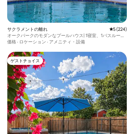
サクラメントの離れ
レビュー22
5 (224)
オークパークのモダンなプールハウス| 1寝室、1バスルーム
のワンルーム
価格
·
ロケーション
·
アメニティ・設備
ゲストチョイス
ゲストチョイス