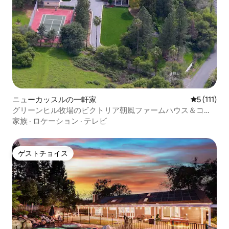
ニューカッスルの一軒家
レビュー1
5 (111)
グリーンヒル牧場のビクトリア朝風ファームハウス＆コテ
ージ
家族
·
ロケーション
·
テレビ
ゲストチョイス
ゲストチョイス