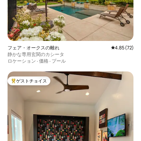
フェア・オークスの離れ
レビュー72件
4.85 (72)
静かな専用玄関のカシータ
ロケーション
·
価格
·
プール
ゲストチョイス
大好評のゲストチョイスです。