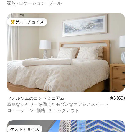
のラグジュアリーコンドミニアム。
家族
·
ロケーション
·
プール
ゲストチョイス
大好評のゲストチョイスです。
フォルソムのコンドミニアム
レビュー6
5 (69)
豪華なシャワーを備えたモダンなオアシススイート
ロケーション
·
価格
·
チェックアウト
ゲストチョイス
ゲストチョイス