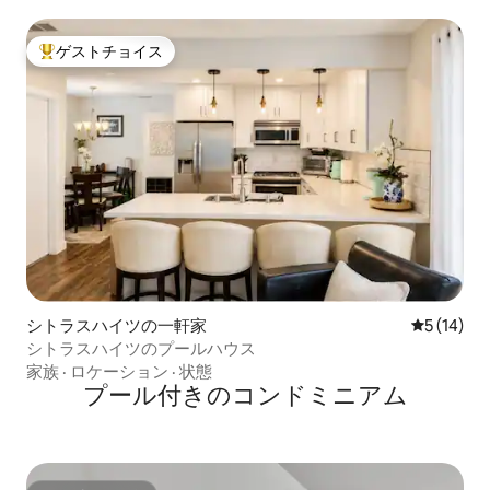
ゲストチョイス
大好評のゲストチョイスです。
シトラスハイツの一軒家
レビュー1
5 (14)
シトラスハイツのプールハウス
家族
·
ロケーション
·
状態
プール付きのコンドミニアム