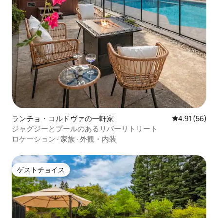
ランチョ・コルドヴァの一軒家
レビュー56件
4.91 (56)
ジャグジーとプールのあるリバーリトリート
ロケーション
·
家族
·
外観・内装
ゲストチョイス
ゲストチョイス