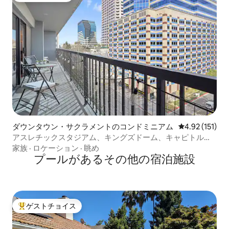
ダウンタウン・サクラメントのコンドミニアム
レビュー151
4.92 (151)
アスレチックスタジアム、キングズドーム、キャピトルヒ
ル、リバーへの徒歩、無料駐車場
家族
·
ロケーション
·
眺め
プールがあるその他の宿泊施設
ゲストチョイス
大好評のゲストチョイスです。