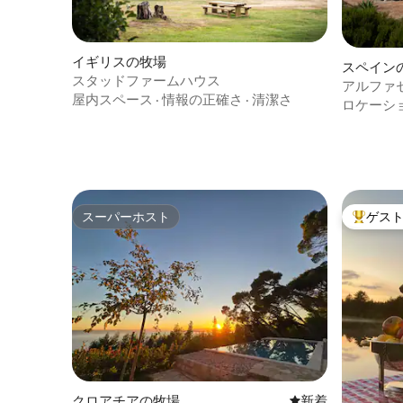
イギリスの牧場
スペイン
スタッドファームハウス
アルファ
屋内スペース
·
情報の正確さ
·
清潔さ
ール、バ
ロケーシ
スーパーホスト
ゲス
スーパーホスト
大好評の
クロアチアの牧場
新しい宿泊先
新着