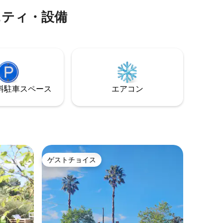
和なリト
は基本的な設備が揃った小さなキッチン
ニティ・設備
クな手作
を備えたオープンプランのスペースで
ームショ
す。Wi-Fiはありませんので、景色を楽し
応じて朝
むか、快適にDVDを観る時間です！リセ
ットして充電するための健全な滞在
⁠車ス⁠ペ⁠ー⁠ス
エアコン
ゲストチョイス
ゲストチョイス