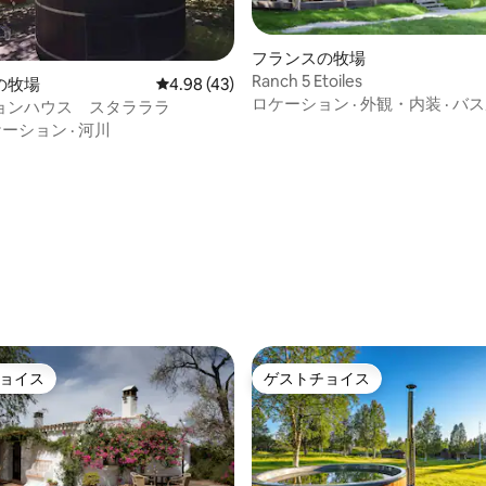
4.85つ星の平均評価
フランスの牧場
Ranch 5 Etoiles
の牧場
レビュー43件、5つ星中4.98つ星の平均評価
4.98 (43)
ロケーション
·
外観・内装
·
バス
ョンハウス スタラララ
ケーション
·
河川
ョイス
ゲストチョイス
ョイス
ゲストチョイス