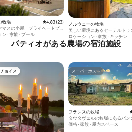
の牧場
レビュー23件、5つ星中4.83つ星の平均評価
4.83 (23)
ノルウェーの牧場
セマスの小屋、プライベートプ
美しい環境にあるセーテルトゥ
ーベキュー
ョン
·
家族
·
プール
ークなコテージ
ロケーション
·
家族
·
キッチン
パティオがある農場の宿泊施設
トチョイス
スーパーホスト
ゲストチョイスです。
スーパーホスト
フランスの牧場
タウタヴェルの牧場にあるバン
の滞在！
価格
·
家族
·
屋内スペース