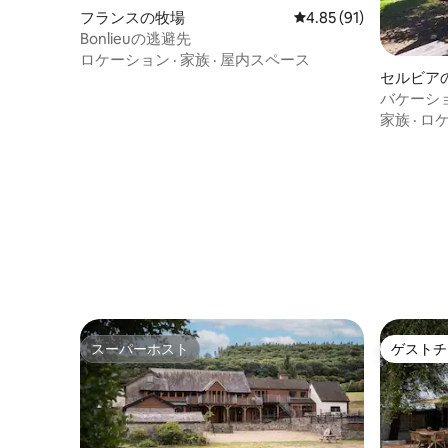
フランスの牧場
レビュー91件、5つ星中
4.85 (91)
Bonlieuの逃避先
ロケーション
·
家族
·
屋内スペース
セルビア
バケーシ
家族
·
ロ
スーパーホスト
ゲストチ
スーパーホスト
ゲストチ