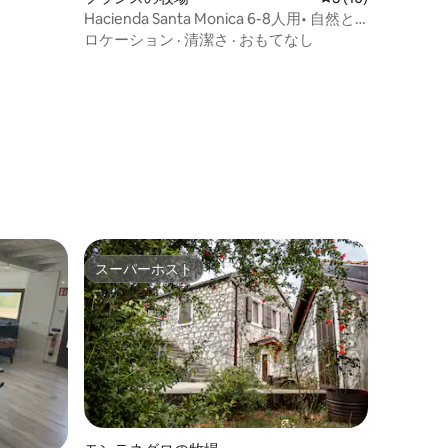
Hacienda Santa Monica 6-8人用• 自然と
静けさ -
ロケーション
·
清潔さ
·
おもてなし
スーパーホスト
スーパーホスト