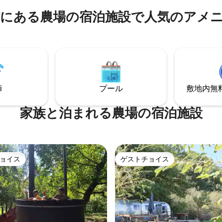
リュフセレモニーなど。このよ
を求める方にとって、珍しい平
にある農場の宿泊施設で人気のアメ
、最高の楽しみ、贅沢、専門知
リートです。 旬の食材やユニー
て食への情熱を宿泊先で融合さ
りの宝物が揃った私たちのファ
す。❤️ *ディナーはご自
ップをご覧ください。ご要望に
早めにご予約ください！
食とディナーをご用意します。
i
プール
敷地内無料駐
家族と泊まれる農場の宿泊施設
ョイス
ゲストチョイス
ョイス
ゲストチョイス