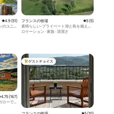
レビュー51件、5つ星中4.9つ星の平均評価
4.9 (51)
フランスの牧場
レビュー5件、5
5 (5)
ンのユニ
素晴らしい-プライベート湖と島を備えた
オールドミル
ロケーション
·
家族
·
清潔さ
ゲストチョイス
大好評のゲストチョイスです。
レビュー167件、5つ星中4.75つ星の平均評価
4.75 (167)
ガローで
フランスの牧場
レビュー10件、5
5 (10)