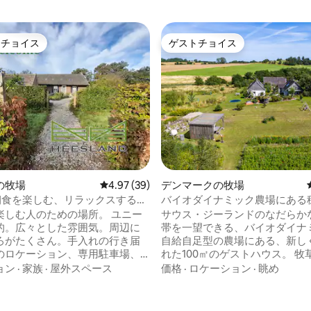
トチョイス
ゲストチョイス
ゲストチョイスです。
ゲストチョイス
の牧場
レビュー39件、5つ星中4.97つ星の平均評価
4.97 (39)
デンマークの牧場
の朝食を楽しむ、リラックスする、
バイオダイナミック農場にある
自然のサンクチュアリ
楽しむ人のための場所。 ユニー
サウス・ジーランドのなだらか
的。広々とした雰囲気。周辺に
帯を一望できる、バイオダイナ
4.99つ星の平均評価
ろがたくさん。手入れの行き届
自給自足型の農場にある、新し
のロケーション、専用駐車場、
れた100㎡のゲストハウス。 牧
ルーム付きの美しい客室。広大
そして豊かなパーマカルチャー
ョン
·
家族
·
屋外スペース
価格
·
ロケーション
·
眺め
る池。朝食付き！ 現地で可
まれたこの場所の生活は、犬、
ス：Vitellius*による素晴らしい
猫、ヤギ、鶏とともに季節ごと
、ホットタブ体験、ガイド付き
ます。 静寂、自然、ゆったりと