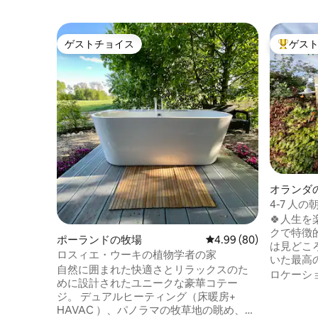
ゲストチョイス
ゲス
ゲストチョイス
大好評の
オランダ
4-7 人
驚く
🍀人生を
クで特徴
ポーランドの牧場
レビュー80件、5つ星中
4.99 (80)
は見どこ
ロスィエ・ウーキの植物学者の家
いた最高
自然に囲まれた快適さとリラックスのた
専用バス
ロケーシ
めに設計されたユニークな豪華コテー
な庭園、泳げ
ジ。 デュアルヒーティング（床暖房+
能なサービ
HAVAC ）、パノラマの牧草地の眺め、堅
ディナー