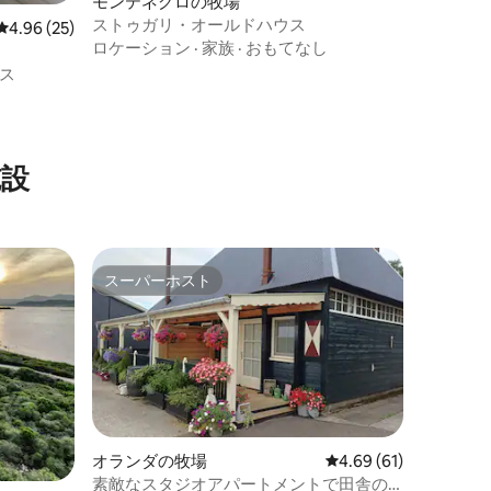
モンテネグロの牧場
ストゥガリ・オールドハウス
レビュー25件、5つ星中4.96つ星の平均評価
4.96 (25)
ロケーション
·
家族
·
おもてなし
ス
施設
スーパーホスト
スーパーホスト
オランダの牧場
レビュー61件、5つ星
4.69 (61)
素敵なスタジオアパートメントで田舎の