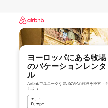
コ
ン
テ
ン
ツ
に
ス
キ
ッ
プ
ヨーロッパにある牧場
のバケーションレンタ
ル
Airbnbでユニークな農場の宿泊施設を検索・
しよう
エリア
検索結果が表示されたら、上下の矢印キーを使っ