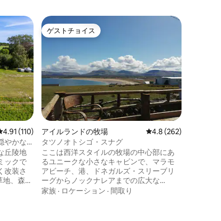
フランス
ゲストチョイス
ゲスト
ゲストチョイス
ゲスト
ル・タン
なシャレ
私たちの自
ヘクター
園の真ん
で、家族
のに理想
ロケーシ
泊施設で
所の魔法
い屋根付
ょう。予
レビュー110件、5つ星中4.91つ星の平均評価
4.91 (110)
アイルランドの牧場
レビュー262件、5つ
4.8 (262)
付きの乗
ートのウ
穏やかな
タツノオトシゴ・スナグ
いだりす
な丘陵地
ここは西洋スタイルの牧場の中心部にあ
ミックで
るユニークな小さなキャビンで、マラモ
く改装さ
アビーチ、港、ドネガルズ・スリーブリ
草地、森、
ーグからノックナレアまでの広大な
庭園に囲
山々、美しいベンブルベンの壮大な景色
家族
·
ロケーション
·
間取り
猫、子
を楽しめます。この素晴らしい景色に目
に変化し
覚め、パティオで太陽の光を浴びなが
した生活
ら、すべてを楽しんでください！こちら