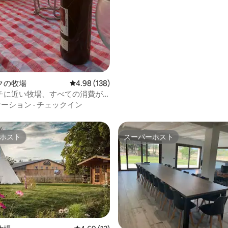
クの牧場
レビュー138件、5つ星中4.98つ星の平均評価
4.98 (138)
チに近い牧場、すべての消費が
います
ケーション
·
チェックイン
ホスト
スーパーホスト
ホスト
スーパーホスト