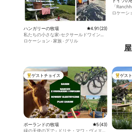
ドイツの
「Ranch
ーブル - 
ロケーシ
ハンガリーの牧場
レビュー23件、5つ星中
4.91 (23)
私たちの小さな家-セクサールドワイン生
産地域
ロケーション
·
家族
·
グリル
屋
ゲストチョイス
ゲス
大好評のゲストチョイスです。
大好評の
ポーランドの牧場
レビュー43件、5
5 (43)
緑の天使の下で - ドリナ・マワ・ヴィエジ