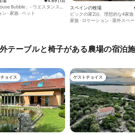
牧場
レビュー13件、5つ星中4.69つ星の平均評価
4.69 (13)
house Bubble」- ウエスタンステ
スペインの牧場
馬
ョン
·
家族
·
ペット
ビックの家2泊、理想的な4家族
家族
·
ロケーション
·
屋外スペー
4.91つ星の平均評価
外テーブルと椅子がある農場の宿泊
トチョイス
ゲストチョイス
ゲストチョイスです。
ゲストチョイス
つ星中5つ星の平均評価