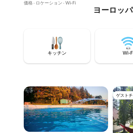
材のオークフロア、専用テラスをお楽し
価格
·
ロケーション
·
Wi-Fi
瞑想、ト
みください。 内部：設備の整ったキッチ
ヨーロッパ
うにして
ン、コンチネンタルクイーンサイズベッ
識、そし
ド、特大レインシャワー。 テラスの専用
せることができま
ホットタブでリラックスできます（3月～
身で、お
10月）。 コテージは牧草地の端にある専
用庭園にひっそりと佇んでいます。 共有
スペースにはハンモック、炭火グリル、
ファイヤーピット、屋外の席がありま
キッチン
Wi-F
す。
ゲストチ
ゲストチ