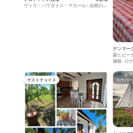
ヴィラ・パラダイス・マカール - 自然のオ
アシス
デンマー
森とビー
含まれて
価格
·
ロ
ゲストチョイス
スーパー
ゲストチョイス
スーパー