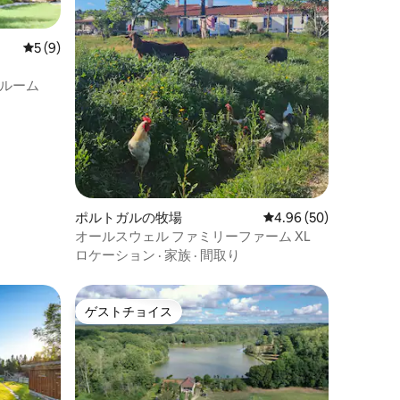
レビュー9件、5つ星中5つ星の平均評価
5 (9)
ルーム
ポルトガルの牧場
レビュー50件、5つ星
4.96 (50)
オールスウェル ファミリーファーム XL
ロケーション
·
家族
·
間取り
ゲストチョイス
ゲストチョイス