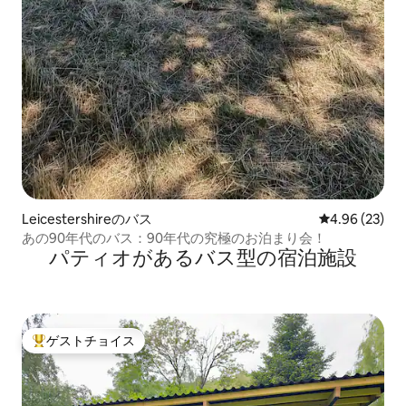
Leicestershireのバス
レビュー23件
4.96 (23)
あの90年代のバス：90年代の究極のお泊まり会！
パティオがあるバス型の宿泊施設
ゲストチョイス
大好評のゲストチョイスです。