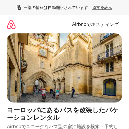
コ
一部の情報は自動翻訳されています。
原文を表示
ン
テ
ン
Airbnbでホスティング
ツ
に
ス
キ
ッ
プ
ヨーロッパにあるバスを改装したバケ
ーションレンタル
Airbnbでユニークなバス型の宿泊施設を検索・予約し