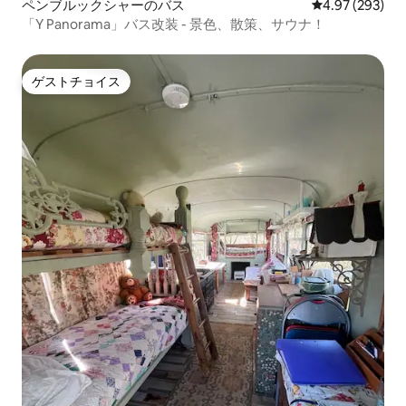
ペンブルックシャーのバス
レビュー293件
4.97 (293)
「Y Panorama」バス改装 - 景色、散策、サウナ！
ゲストチョイス
ゲストチョイス