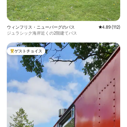
ウィンフリス・ニューバーグのバス
レビュー112件
4.89 (112)
ジュラシック海岸近くの2階建てバス
ゲストチョイス
大好評のゲストチョイスです。