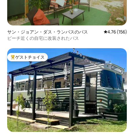
サン・ジョアン・ダス・ランパスのバス
レビュー156件
4.76 (156)
ビーチ近くの自宅に改装されたバス
ゲストチョイス
大好評のゲストチョイスです。