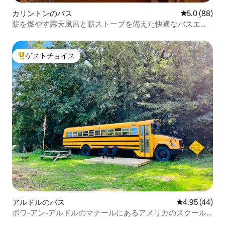
カリントンのバス
レビュー88
5.0 (88)
薪を燃やす露天風呂と薪ストーブを備えた快適なバスエス
ケープ
ゲストチョイス
大好評のゲストチョイスです。
アルドルのバス
レビュー44件
4.95 (44)
ボワ-アン-アルドルのマナールにあるアメリカのスクール
バス