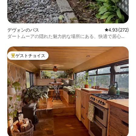
デヴォンのバス
レビュー272件
4.93 (272)
ダートムーアの隠れた魅力的な場所にある、快適で居心地
の良いメガバス。
ゲストチョイス
大好評のゲストチョイスです。