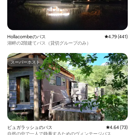
Hollacombeのバス
レビュー441件
4.79 (441)
湖畔の2階建てバス（貸切グループのみ）
スーパーホスト
スーパーホスト
ビュガラッシュのバス
レビュー73件
4.64 (73)
自然の中で一人で静養するためのヴィンテージバス