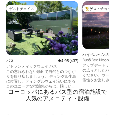
ゲストチョイス
ゲストチョイス
ゲストチョイス
大好評のゲストチ
ハイベルヘンのバ
Bus&Bed Noo
バス
レビュー437件、5つ星中4.95
4.95 (437)
リラックス
アップデート：ポ
アトランティックウェイ バス
の広々としたバス
この忘れられない場所で自然とのつなが
ください。ウーン
りを取り戻しましょう。 ディングル半島
能性をお楽しみくださ
に位置し、ディングルウェイ沿いにある
Heideで素晴ら
このユニークな宿泊先からは、険しい
サイクリングを楽
ヨーロッパにあるバス型の宿泊施設で
山々と静かな海の景色を楽しめます。 ト
スには次の設備があ
ラリーからわずか15 km、ディングルから
人気のアメニティ・設備
ったキッチン -広
30 kmの中心部に位置し、両方の町と壮
快適なリビングエリア
大なウェストケリーの景色に簡単にアク
アコンと暖房 - 
セスできます。 アトランティックウェイ
華なバスルーム（