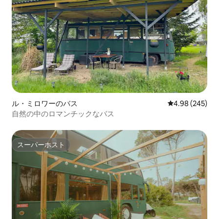
ル・ミロワーのバス
レビュー245件
4.98 (245)
自然の中のロマンチックなバス
スーパーホスト
スーパーホスト