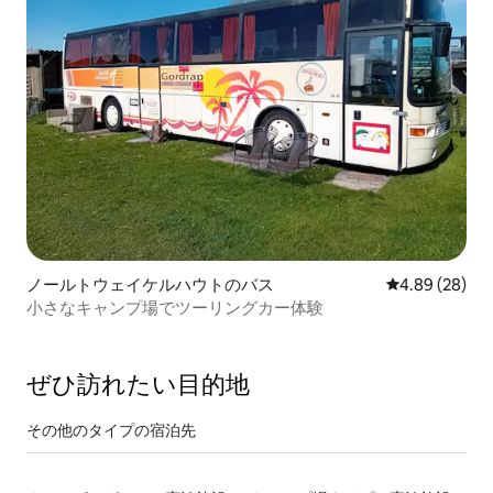
ノールトウェイケルハウトのバス
レビュー28件
4.89 (28)
小さなキャンプ場でツーリングカー体験
ぜひ訪⁠れ⁠た⁠い目⁠的⁠地
その他のタ⁠イ⁠プ⁠の宿⁠泊⁠先