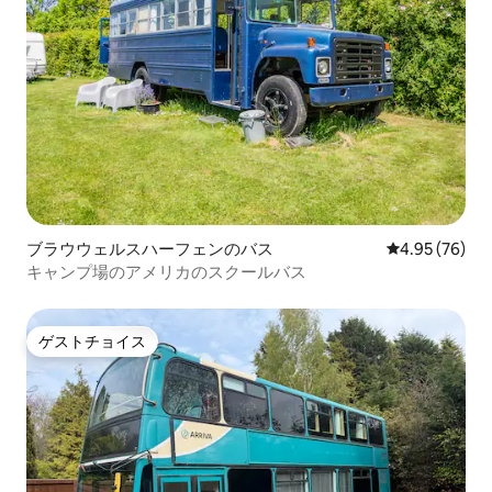
ブラウウェルスハーフェンのバス
レビュー76件
4.95 (76)
キャンプ場のアメリカのスクールバス
ゲストチョイス
ゲストチョイス