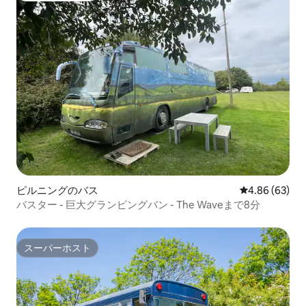
ピルニングのバス
レビュー63件
4.86 (63)
バスター - 巨大グランピングバン - The Waveまで8分
スーパーホスト
スーパーホスト