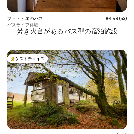
フェトヒエのバス
レビュー53件
4.98 (53)
バスライフ体験
焚き火台があるバス型の宿泊施設
ゲストチョイス
大好評のゲストチョイスです。