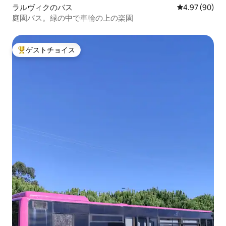
ラルヴィクのバス
レビュー90件
4.97 (90)
庭園バス。緑の中で車輪の上の楽園
ゲストチョイス
大好評のゲストチョイスです。