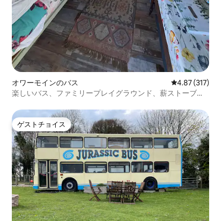
オワーモインのバス
レビュー317件
4.87 (317)
楽しいバス、ファミリープレイグラウンド、薪ストーブ、
犬OK、ビーチに近い
ゲストチョイス
ゲストチョイス