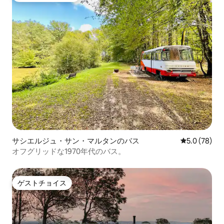
サシエルジュ・サン・マルタンのバス
レビュー78
5.0 (78)
オフグリッドな1970年代のバス。
ゲストチョイス
ゲストチョイス