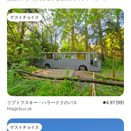
ゲストチョイス
ゲストチョイス
リプトフスキー・ハラードクのバス
レビュー99件
4.97 (99)
Magicbus.sk
ゲストチョイス
ゲストチョイス