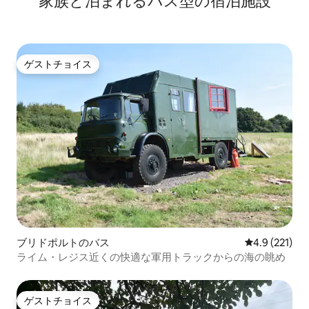
家族と泊まれるバス型の宿泊施設
ゲストチョイス
ゲストチョイス
ブリドポルトのバス
レビュー221
4.9 (221)
ライム・レジス近くの快適な軍用トラックからの海の眺め
ゲストチョイス
ゲストチョイス