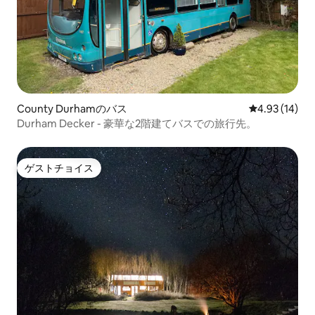
County Durhamのバス
レビュー14件
4.93 (14)
Durham Decker - 豪華な2階建てバスでの旅行先。
ゲストチョイス
ゲストチョイス