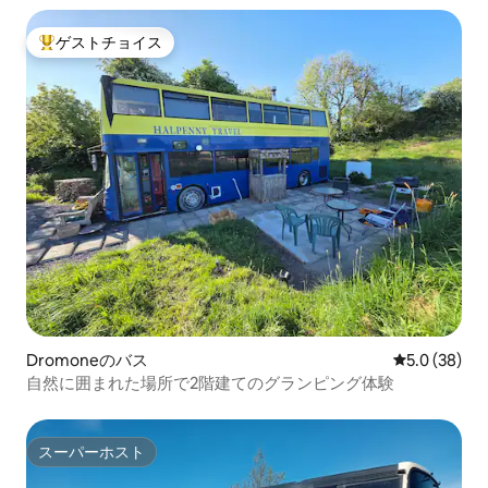
ゲストチョイス
大好評のゲストチョイスです。
Dromoneのバス
レビュー38
5.0 (38)
自然に囲まれた場所で2階建てのグランピング体験
スーパーホスト
スーパーホスト