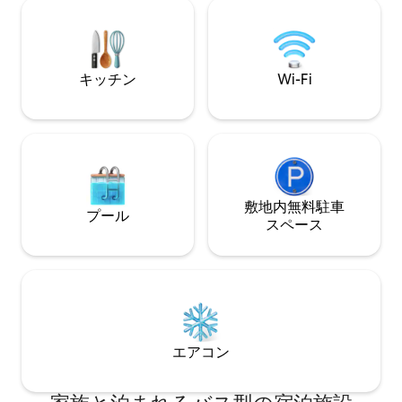
バスは、55席のバスを最高水準に改装し
き！）とトイレが
たもので、ホテルクオリティのダブルベ
は提供されなくな
ッド、インスタント温水、シャワー、調
理設備、思い出に残る滞在のための十分
なスペースを備えています。
キッチン
Wi-Fi
敷地内無料駐⁠車
プール
ス⁠ペ⁠ー⁠ス
エアコン