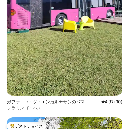
ガファニャ・ダ・エンカルナサンのバス
レビュー30件
4.97 (30)
フラミンゴ・バス
ゲストチョイス
大好評のゲストチョイスです。