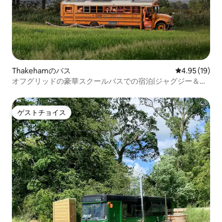
Thakehamのバス
レビュー19件
4.95 (19)
オフグリッドの豪華スクールバスでの宿泊|ジャグジー＆景
色
ゲストチョイス
ゲストチョイス