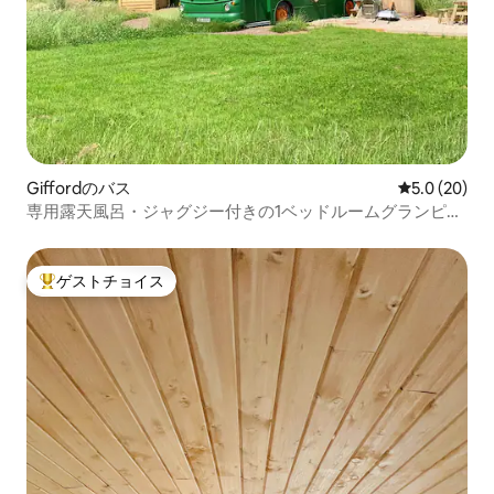
Giffordのバス
レビュー20
5.0 (20)
専用露天風呂・ジャグジー付きの1ベッドルームグランピン
グバス
ゲストチョイス
大好評のゲストチョイスです。