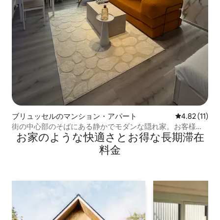
ブリュッセルのマンション・アパート
レビュー11件
4.82 (11)
街の中心部のそばにある静かでモダンな隠れ家。お客様の
お家のような快⁠適⁠さ⁠とお⁠得⁠な長⁠期⁠滞⁠在
快適さのために特別に設計されています。
料⁠金