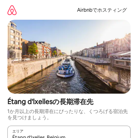
コ
ン
Airbnbでホスティング
テ
ン
ツ
に
ス
キ
ッ
プ
Étang d'lxellesの長期滞在先
1か月以上の長期滞在にぴったりな、くつろげる宿泊先
を見つけましょう。
エリア
検索結果が表示されたら、上下の矢印キーを使って移動するか、