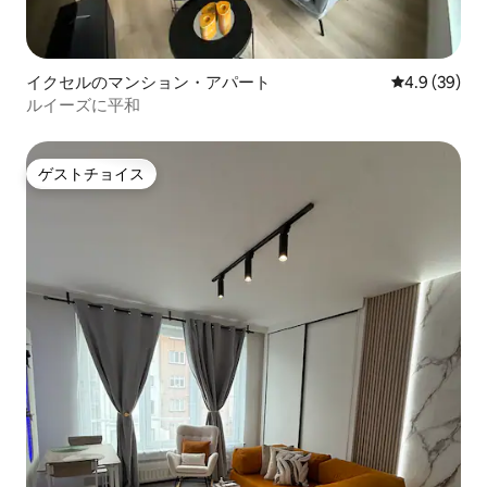
イクセルのマンション・アパート
レビュー39
4.9 (39)
ルイーズに平和
ゲストチョイス
ゲストチョイス