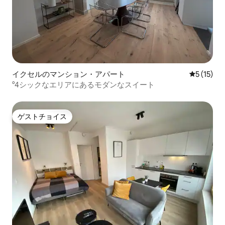
イクセルのマンション・アパート
レビュー1
5 (15)
°4シックなエリアにあるモダンなスイート
ゲストチョイス
ゲストチョイス