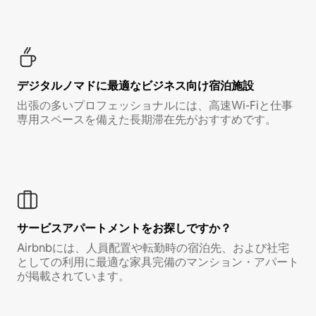
デジタルノマド⁠に最⁠適⁠なビ⁠ジ⁠ネ⁠ス⁠向⁠け宿⁠泊⁠施⁠設
出張の多いプロフェッショナルには、高速Wi-Fiと仕事
専用スペースを備えた長期滞在先がおすすめです。
サービスアパートメントをお探しですか？
Airbnbには、人員配置や転勤時の宿泊先、および社宅
としての利用に最適な家具完備のマンション・アパート
が掲載されています。