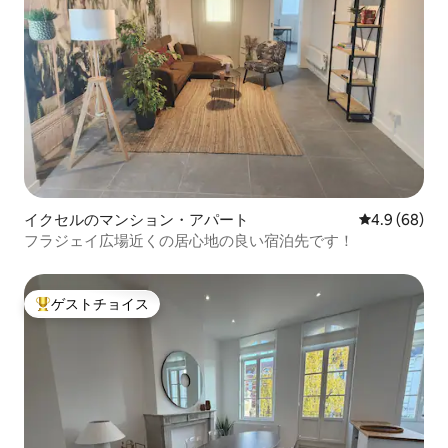
イクセルのマンション・アパート
レビュー68
4.9 (68)
フラジェイ広場近くの居心地の良い宿泊先です！
ゲストチョイス
大好評のゲストチョイスです。