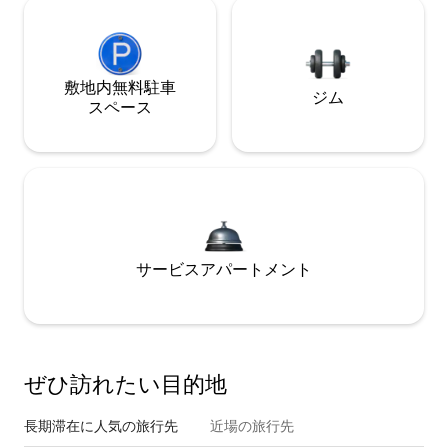
敷地内無料駐⁠車
ジム
ス⁠ペ⁠ー⁠ス
サービスアパートメント
ぜひ訪⁠れ⁠た⁠い目⁠的⁠地
長期滞在に人気の旅行先
近場の旅行先