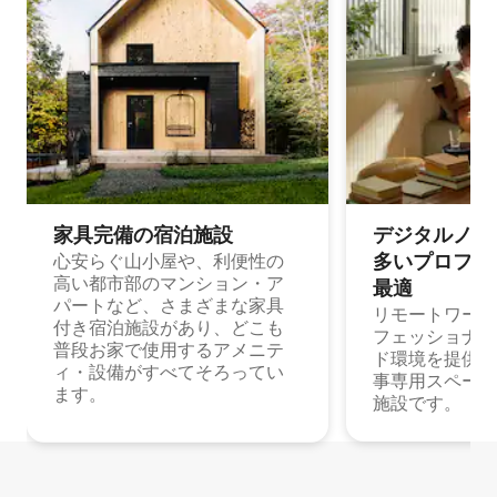
家具完備の宿⁠泊⁠施⁠設
デジタルノマド
多⁠いプ⁠ロ⁠フ⁠ェ⁠
心安らぐ山小屋や、利便性の
高い都市部のマンション・ア
最⁠適
パートなど、さまざまな家具
リモートワーク
付き宿泊施設があり、どこも
フェッショナル
普段お家で使用するアメニテ
ド環境を提供する
ィ・設備がすべてそろってい
事専用スペース
ます。
施設です。