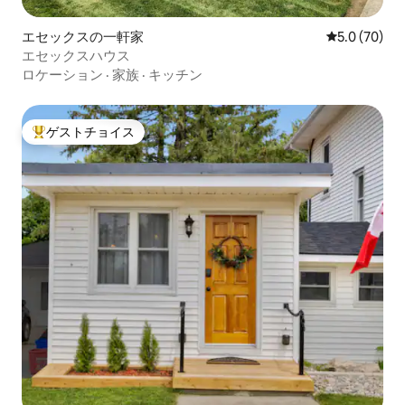
エセックスの一軒家
レビュー70
5.0 (70)
エセックスハウス
ロケーション
·
家族
·
キッチン
ゲストチョイス
大好評のゲストチョイスです。