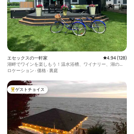
エセックスの一軒家
レビュー128件
4.94 (128)
湖畔でワインを楽しもう！温水浴槽、ワイナリー、湖の景
色
ロケーション
·
価格
·
裏庭
ゲストチョイス
大好評のゲストチョイスです。