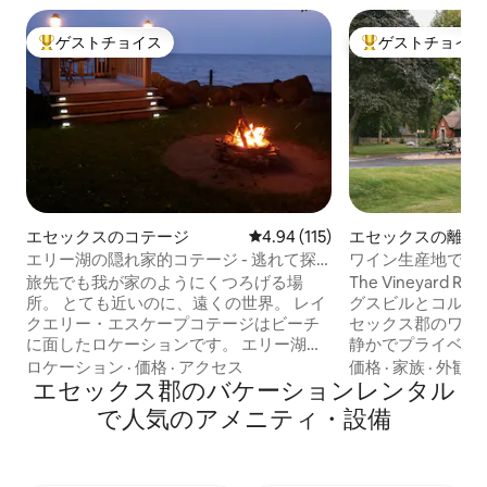
ゲストチョイス
ゲストチョイス
大好評のゲストチョイスです。
大好評のゲストチ
エセックスのコテージ
レビュー115件、5つ星中4.94
4.94 (115)
エセックスの離れ
エリー湖の隠れ家的コテージ - 逃れて探
ワイン生産地でリ
索しよう
ジャグジー、焚き
旅先でも我が家のようにくつろげる場
The Vineyard 
所。 とても近いのに、遠くの世界。 レイ
グスビルとコルチ
クエリー・エスケープコテージはビーチ
セックス郡のワイ
に面したロケーションです。 エリー湖を
静かでプライベー
見渡せる窓がたくさんある、明るく風通
わりのデザインが
ロケーション
·
価格
·
アクセス
価格
·
家族
·
外観・
しの良いお部屋です。 クイーンサイズの
エセックス郡のバケーションレンタル
ウスは、プライベ
マットレスを備えた寝室2室と、ダブルサ
雰囲気を醸し出し
で人気のアメニティ・設備
イズのソファベッドがあり、6名様がご宿
口、ホットタブ、
泊いただけます。1.5バスルームがあり、
ーベキューを備え
さらに便利です。 設備の整った（グルメ
スがあり、静かな