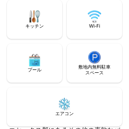
と言う人もいる）キッチンには、地元の
エリー湖からわず
食材を使った料理に必要なすべてが揃っ
ワイナリー、醸造
ています。 LEE Cottageは、エセックス
樹園、市場が近く
郡とエリー湖の4つの季節をすべてお楽し
スして元気を取り
みいただける場所です。
りを感じるのに最
キッチン
Wi-Fi
敷地内無料駐⁠車
プール
ス⁠ペ⁠ー⁠ス
エアコン