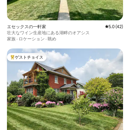
エセックスの一軒家
レビュー42
5.0 (42)
壮大なワイン生産地にある湖畔のオアシス
家族
·
ロケーション
·
眺め
ゲストチョイス
大好評のゲストチョイスです。