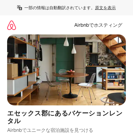
コ
一部の情報は自動翻訳されています。
原文を表示
ン
テ
ン
Airbnbでホスティング
ツ
に
ス
キ
ッ
プ
エセックス郡にあるバケーションレン
タル
Airbnbでユニークな宿泊施設を見つける