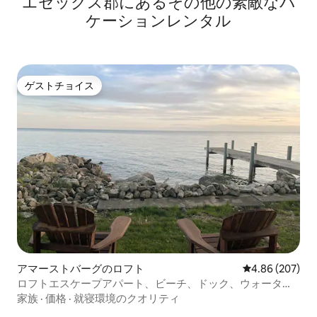
エセックス郡にあるその他の素敵なバ
ケーションレンタル
ゲストチョイス
ゲストチョイス
アマーストバーグのロフト
レビュー207件
4.86 (207)
ロフトエスケープアパート、ビーチ、ドック、ウォーター
フロントに隣接
家族
·
価格
·
就寝環境のクオリティ