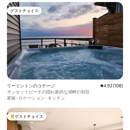
ゲストチョイス
ゲストチョイス
リーミントンのコテージ
レビュー108件
4.92 (108)
サンセットビーチの隠れ家的な湖畔の別荘
家族
·
ロケーション
·
キッチン
ゲストチョイス
大好評のゲストチョイスです。