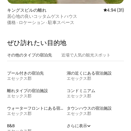
キングスビルの離れ
レビュー31件
4.94 (31)
居心地の良いコッタムゲストハウス
価格
·
ロケーション
·
駐車スペース
ぜひ訪⁠れ⁠た⁠い目⁠的⁠地
その他のタ⁠イ⁠プ⁠の宿⁠泊⁠先
近場で人気の観光スポット
プール付きの宿泊先
湖の近くにある宿泊施設
エセックス郡
エセックス郡
離れタイプの宿泊施設
コンドミニアム
エセックス郡
エセックス郡
ウォーターフロントにある宿泊施設
タウンハウスの宿泊施設
エセックス郡
エセックス郡
B&B
さらに表示