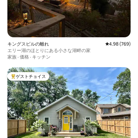
キングスビルの離れ
レビュー769件
4.98 (769)
エリー湖のほとりにある小さな湖畔の家
家族
·
価格
·
キッチン
ゲストチョイス
大好評のゲストチョイスです。