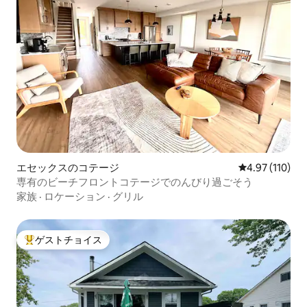
エセックスのコテージ
レビュー110件
4.97 (110)
専有のビーチフロントコテージでのんびり過ごそう
家族
·
ロケーション
·
グリル
ゲストチョイス
大好評のゲストチョイスです。