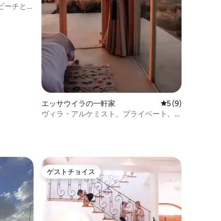
ビーチと
エッサウイラの一軒家
レビュー9件、5
5 (9)
ヴィラ・アルケミスト、プライベート、
豪華な農場2、ハウスALNA
ゲストチョイス
ゲストチョイス