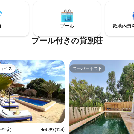
チェスセット付きのテーブル、
は共用バスルーム付きのランデ
ールーム、設備の整った素晴ら
あります。3つ目は屋上ペント
も備えています。 カフェ、
り、かわいいスイートバスルー
ン、ショッピングスポットから
す。下の階には暖炉、ダイニン
i
プール
敷地内無料駐
歩の場所にある、静寂の安らぎ
ム、メインキッチン、モロッコ
す。
エリアがあります。超高速Wi-F
プール付きの貸別荘
ョイス
スーパーホスト
ョイス
スーパーホスト
4.92つ星の平均評価
一軒家
レビュー124件、5つ星中4.89つ星の平均評価
4.89 (124)