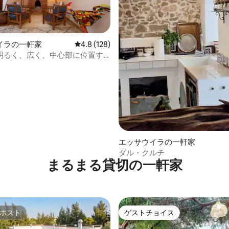
つ星中5つ星の平均評価
イラの一軒家
レビュー128件、5つ星中4.8つ星の平均評価
4.8 (128)
明るく、広く、中心部に位置す
ナのリヤド
エッサウイラの一軒家
ダル・クルチ
まるまる貸切の一軒家
ホスト
ゲストチョイス
ホスト
ゲストチョイス