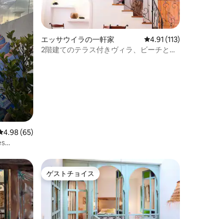
エッサウイラの一軒家
レビュー113件、5つ星
4.91 (113)
2階建てのテラス付きヴィラ、ビーチと施
設の近く。
レビュー65件、5つ星中4.98つ星の平均評価
4.98 (65)
s
ゲストチョイス
ゲストチョイス