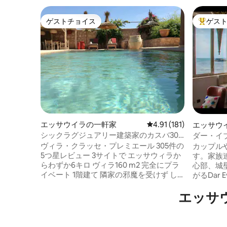
ゲストチョイス
ゲス
ゲストチョイス
大好評の
エッサウイラの一軒家
レビュー181件、5つ星
4.91 (181)
エッサウ
シックラグジュアリー建築家のカスバ305
ダー・イ
件のコメント5 *
ニークな
ヴィラ・クラッセ・プレミエール 305件の
カップル
5つ星レビュー 3サイトで エッサウィラか
す。家族
らわずか6キロ ヴィラ160 m2 完全にプラ
心部、城
イベート 1階建て 隣家の邪魔を受けず し
がるDar 
かし、孤立していません シックな装飾 建
ラックス
エッサ
築家のヴィラ モロッコの伝統と洗練され
よい寝室
たデザイン 最高の快適さ 4GのWi-Fi シモ
イレ4箇
ンズのベッドを備えた3つの寝室 3つのバ
タブ1つ
スルーム プールと庭園を望む広々とした
わってい