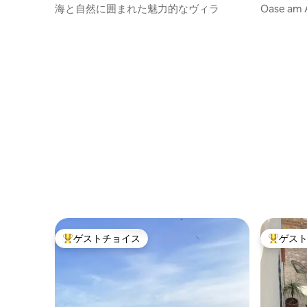
の一軒家
海と自然に囲まれた魅力的なヴィラ
Oase am A
カリの家
ゲストチョイス
ゲス
大好評のゲストチョイスです。
大好評の