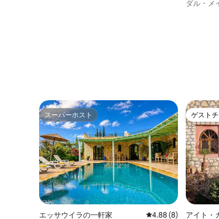
ダル・メ
スーパーホスト
ゲストチ
スーパーホスト
ゲストチ
エッサウイラの一軒家
レビュー8件、5つ星中
4.88 (8)
アイト・