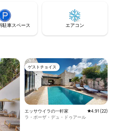
スルーム、サンベッドとオーシャンビュ
ィングに
ーを備えた3つのテラス（ビーチまで徒歩
ハウスにあ
わずか5分）があります。 無料の光ファイ
ム付きで
バーWi-Fiと、有料のオーダーメイドの食
グルー
事サービスがあります。
⁠車ス⁠ペ⁠ー⁠ス
エアコン
風の座席
i！
ゲストチョイス
ゲストチョイス
エッサウイラの一軒家
レビュー22件、5つ星
4.91 (22)
ラ・ポーザ・デュ・ドゥアール