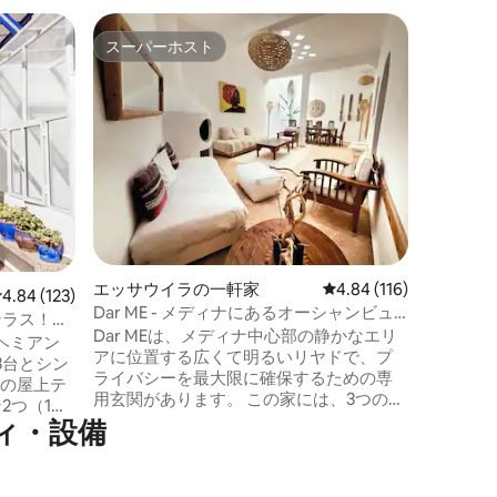
エッサウ
スーパーホスト
ゲス
スーパーホスト
大好評
新しく改
のエンス
この素晴
ドは、メ
1つである
す。 宿泊施設には3階建ての屋上テラスが
あり、4
イートが
最適です
イニング
成されています。 1
ダブルベ
エッサウイラの一軒家
レビュー116件、5つ星
4.84 (116)
ムがあります。 屋上の
レビュー123件、5つ星中4.84つ星の平均評価
4.84 (123)
Dar ME - メディナにあるオーシャンビュ
簡易キッ
テラス！ス
ーのスタイリッシュなリヤド
Dar MEは、メディナ中心部の静かなエリ
す。
ヘミアン
アに位置する広くて明るいリヤドで、プ
3台とシン
ライバシーを最大限に確保するための専
いの屋上テ
用玄関があります。 この家には、3つのス
2つ（1つ
イートルーム（1つはバスタブ付き）、ダ
ィ・設備
 ～ 7名
イニングテーブル、暖炉、ソファベッド2
は、伝統
台を備えた広いリビングルーム、設備の
芸品やカ
整ったキッチン、洗濯機を備えた共用バ
ッドルーム