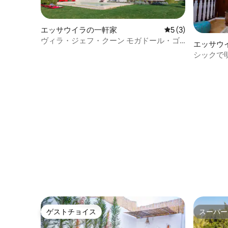
エッサウイラの一軒家
レビュー3件、5
5 (3)
ヴィラ・ジェフ・クーン モガドール・ゴ
エッサウ
ルフからエッサウィラまで
シックで
るメディ
ゲストチョイス
スーパー
ゲストチョイス
スーパー