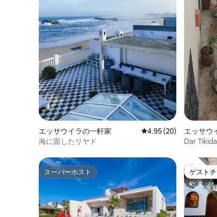
エッサウイラの一軒家
レビュー20件、5つ星中
4.95 (20)
エッサウ
海に面したリヤド
Dar Tik
スーパーホスト
ゲストチ
スーパーホスト
ゲストチ