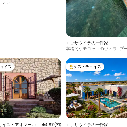
イソン
エッサウイラの一軒家
本格的なモロッコのヴィラ | プ
ョイス
ゲストチョイス
ョイス
大好評のゲストチョイスです。
4.88つ星の平均評価
カイス・アオマール
レビュー31件、5つ星中4.87つ星の平均評価
4.87 (31)
エッサウイラの一軒家