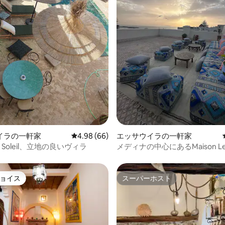
4.95つ星の平均評価
イラの一軒家
レビュー66件、5つ星中4.98つ星の平均評価
4.98 (66)
エッサウイラの一軒家
ida Soleil、立地の良いヴィラ
メディナの中心にあるMaison Le
Chalizés I Loft
ョイス
スーパーホスト
ョイス
スーパーホスト