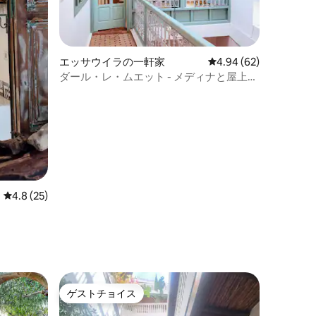
エッサウイラの一軒家
レビュー62件、5つ星
4.94 (62)
ダール・レ・ムエット - メディナと屋上の
海の眺め
レビュー25件、5つ星中4.8つ星の平均評価
4.8 (25)
ゲストチョイス
ゲストチョイス