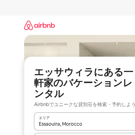
コ
ン
テ
ン
ツ
に
ス
キ
ッ
プ
エッサウィラにある一
軒家のバケーションレ
ンタル
Airbnbでユニークな貸別荘を検索・予約しよ
エリア
検索結果が表示されたら、上下の矢印キーを使っ