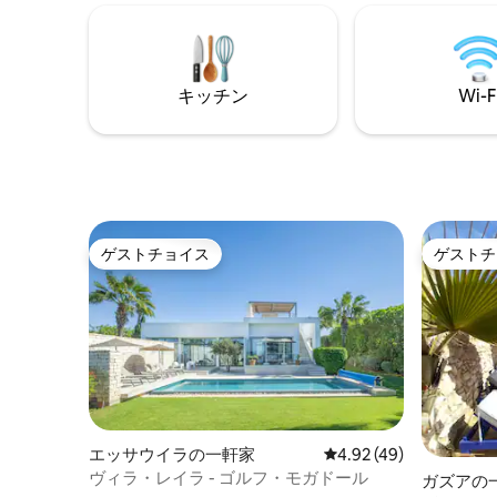
リビングルーム 暖炉 サムスンHDテレビ大
アター、
型スクリーン ワールプールのキッチン バ
ランドリ
ーベキュー ブーシュラによるオプション
しいキッチン
の食事提供
レストラ
キッチン
Wi-F
わずか数
の場所で
ゲストチョイス
ゲストチ
ゲストチョイス
ゲストチ
エッサウイラの一軒家
レビュー49件、5つ星中
4.92 (49)
ヴィラ・レイラ - ゴルフ・モガドール
ガズアの