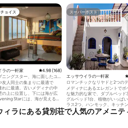
トチョイス
スーパーホスト
ゲストチョイスです。
スーパーホスト
中4.91つ星の平均評価
イラの一軒家
レビュー168件、5つ星中4.98つ星の平均評価
4.98 (168)
エッサウイラの一軒家
ブニングスター、海に面したユ
家です！
ロマンチックなリヤドと2つの
や友人同士の集まりに最適で
タイリッシュで本格的
連れに最適。古いメディナの中
メディナにあるエレガントでボ
壁の上に位置し、下には海が広
な魅力的な家で、ダブルベッド
Evening Starには、海が見えるデ
グルベッド1台、植物がいっぱ
スイートが2室、さらに居心地の
ラス2つ、ハンモック、キッチン
ウィラにある貸別荘で人気のアメニテ
1室、海に面したテラス3箇所、ト
は屋上にあります）があります！1
所、シャワールーム3箇所、バス
様に最適です。この本格的な家
、ソファ3台、革製の椅子が多数備
的な住宅地の袋小路にあり、工
ます。さらに、暖炉、ホームシ
フェから徒歩1分です。2つのベ