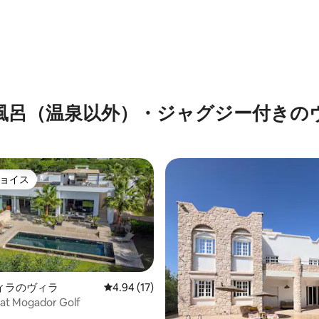
3.67つ星の平均評価
風呂（温泉以外）・ジャグジー付きの
ョイス
ョイス
ィラのヴィラ
レビュー17件、5つ星中4.94つ星の平均評価
4.94 (17)
n at Mogador Golf
4.92つ星の平均評価