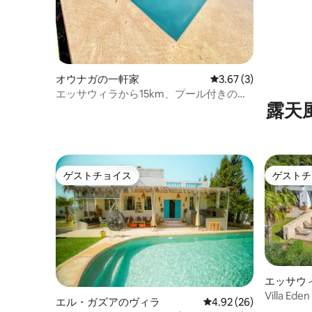
オウナガの一軒家
レビュー3件、5つ星中
3.67 (3)
エッサウィラから15km、プール付きの静
露天
かな新築ヴィラ
ゲストチョイス
ゲストチ
ゲストチョイス
ゲストチ
エッサウ
Villa Ede
エル・ガズアのヴィラ
レビュー26件、5つ星中
4.92 (26)