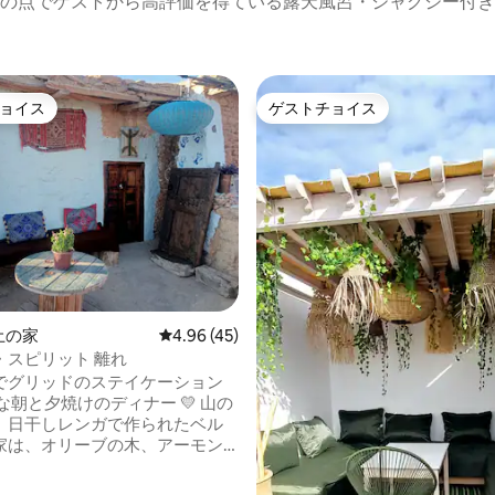
の点でゲストから高評価を得ている露天風呂・ジャグジー付き
ョイス
ゲストチョイス
ョイス
ゲストチョイス
の土の家
レビュー45件、5つ星中4.96つ星の平均評価
4.96 (45)
ミネラル・スピリット 離れ
でグリッドのステイケーション
な朝と夕焼けのディナー 💛 山の
、日干しレンガで作られたベル
家は、オリーブの木、アーモン
イナゴマメの木、スギの木に囲
ウィラ州のモガド