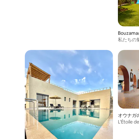
Bouza
私たちの
オウナガ
L'Étoil
るヴィラ