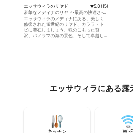
ールは、
エッサウィラのリヤド
レビュー15件、5つ星
5.0 (15)
アルガン
豪華なメディナのリヤド•最高の快適さ•屋
は、その
上からの海の眺め
エッサウィラのメディナにある、美しく
が生産されていま
修復された18世紀のリヤド、カララ・ト
現代生活
ビに滞在しましょう。魂のこもった贅
感じられ
沢、パノラマの海の景色、そして卓越し
て、ゆっ
た快適さを提供します。 小規模または大
むことが
規模なグループ、家族連れ、または豪華
なロマンチックな旅行に最適です。明る
いスイート、専用ハマム、シネマルー
ム、ヨガスタジオ、アイスバス/ホットタ
ブをお楽しみください。暖炉のそばに座
ったり、日当たりの良い屋上ラウンジで
素晴らしい景色をお楽しみください。 素
晴らしいデザイン、気配りの行き届いた
エッサウィラにある露
スタッフ、そしてメディナという完璧な
ロケーションが、忘れられない滞在をお
約束します。
キッチン
Wi-F