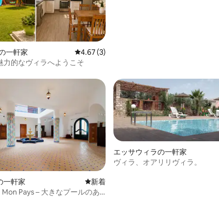
maの一軒家
レビュー3件、5つ星中4.67つ星の平均評価
4.67 (3)
魅力的なヴィラへようこそ
エッサウィラの一軒家
ヴィラ、オアリリヴィラ。
の一軒家
新しい宿泊先
新着
e de Mon Pays – 大きなプールのあ