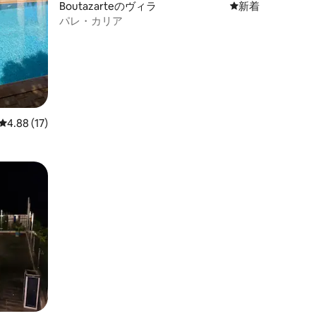
Boutazarteのヴィラ
新しい宿泊先
新着
パレ・カリア
レビュー17件、5つ星中4.88つ星の平均評価
4.88 (17)