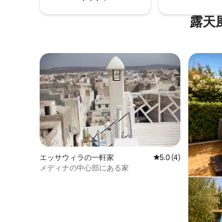
露天
エッサウィラの一軒家
レビュー4件、5つ星
5.0 (4)
メディナの中心部にある家