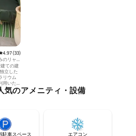
月から11月を除く期間、屋外の温水プール
がございます。豪華な環境で、美しい夕
日を眺めることができます。温水プール
は2日間ご利用いただけます。 毎日の清掃
には1日300ディルハムの追加料金がかか
ります ジャグジー300dh/H
レビュー33件、5つ星中4.97つ星の平均評価
4.97 (33)
みのリャ
階建ての建
と独立した
ラリウム
利用いた
人気のアメニティ・設備
さなバ
で、夜間は
す。ビー
改装された
が完備さ
ッドを備え
い寝具。2
ムと2つの
⁠車ス⁠ペ⁠ー⁠ス
エアコン
適なリヤ