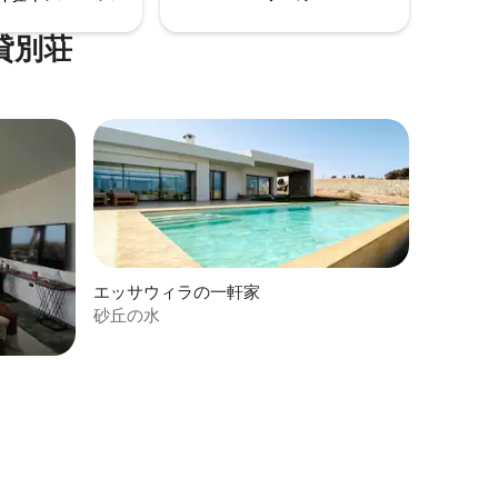
貸別荘
エッサウィラの一軒家
砂丘の水