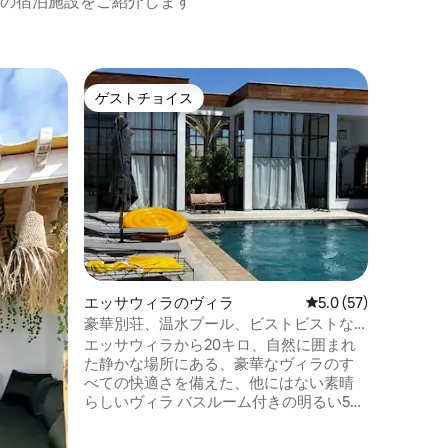
の宿泊施設をご紹介します
エッサウ
ゲストチョイス
ゲストチョイス
ビーチか
​広々と
レックス
エリア、
スルーム
備えた居
階：個室
ム、ソフ
専用の静
連れやグ
エッサウィラのヴィラ
レビュー57件、5つ
5.0 (57)
で、快適
し、のん
豪華別荘、温水プール、ビストビストな
ても静か
し
エッサウィラから20キロ、自然に囲まれ
た静かな場所にある、豪華なヴィラのす
べての快適さを備えた、他にはない素晴
らしいヴィラ バスルーム付きの明るい5つ
の寝室と、庭のあるプライベートテラス
で構成されています。 このヴィラには、5