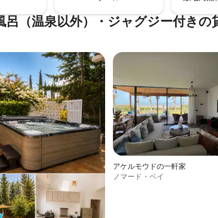
ドです。
風呂（温泉以外）・ジャグジー付きの
中5.0つ星の平均評価
アケルモウドの一軒家
ノマード・ベイ