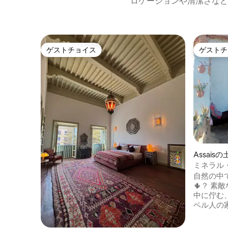
ロケーションや清潔さなど
ゲストチョイス
ゲストチ
ゲストチョイス
ゲストチ
Assais
自然の中
🌵？ 素敵
中に佇む
ベル人の
ドの木、
まれています。 エッサ