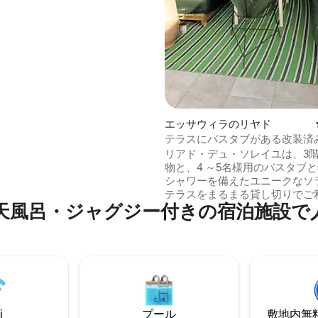
モロッコを象徴する果樹である
中5.0つ星の平均評価
の木の産地です。この木から
すべての利点で知られる植物油
す。 ここでは、忙しい
の刺激は遠く離れているように
ます。自然のリズムに合わせ
くりとしたペースで生活を楽し
できます。
エッサウィラのリヤド
テラスにバスタブがある改装済
ド
リアド・デュ・ソレイユは、3
物と、4 ～5名様用のバスタブ
シャワーを備えたユニークなソ
テラスをまるまる貸し切りでご
天風呂・ジャグジー付きの宿泊施設で
だけます。メディナにあり、小
ブ・マラケシュ門から徒歩1分
きれいな通りに照明が灯されま
チから徒歩3分です。 リアドは
ばかりです。 キッチンには設備
れています。 2階にはダブルベ
た寝室が4部屋あります。 新し
つの広々とした快適なバスルー
i
プール
敷地内無料駐
独立したトイレ。 家族連れに最