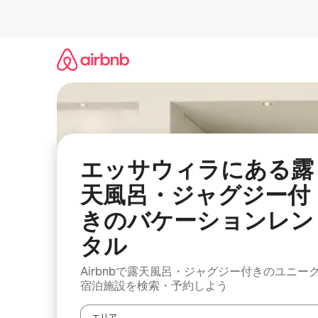
コ
ン
テ
ン
ツ
に
ス
キ
ッ
プ
エッサウィラにある露
天風呂・ジャグジー付
きのバケーションレン
タル
Airbnbで露天風呂・ジャグジー付きのユニー
宿泊施設を検索・予約しよう
エリア