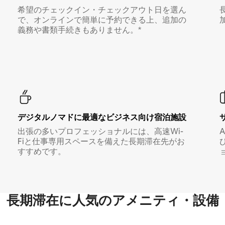
希望のチェックイン・チェックアウト日を選ん
で、オンラインで簡単に予約できる上、追加の
義務や書類手続きもありません。*
デジタルノマド⁠に最⁠適⁠なビ⁠ジ⁠ネ⁠ス⁠向⁠け宿⁠泊⁠施⁠設
出張の多いプロフェッショナルには、高速Wi-
Fiと仕事専用スペースを備えた長期滞在先がお
すすめです。
長期滞在に人気のアメニティ・設備