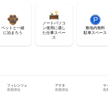
ノートパソコ
ペットと一緒
ン使用に適し
敷地内無料
に泊まろう
た仕事スペー
駐⁠車ス⁠ペ⁠ー⁠ス
ス
フィレンツェ
アテネ
マ
長期滞在
長期滞在
長