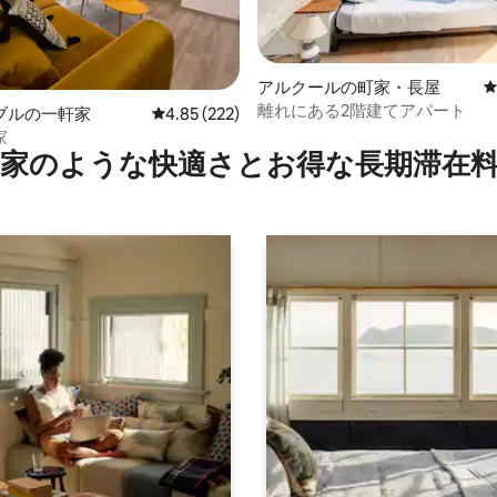
アルクールの町家・長屋
離れにある2階建てアパート
中4.9つ星の平均評価
ブルの一軒家
レビュー222件、5つ星中4.85つ星の平均評価
4.85 (222)
家
家のような快⁠適⁠さ⁠とお⁠得⁠な長⁠期⁠滞⁠在料