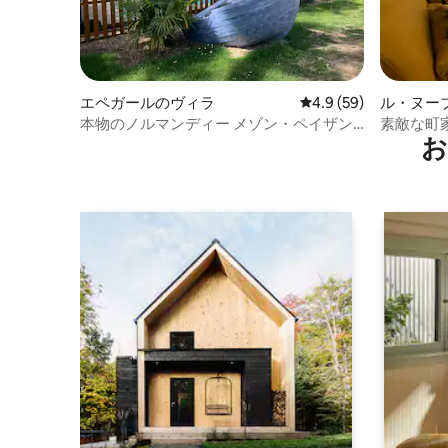
エペガールのヴィラ
レビュー59件、5つ星
4.9 (59)
ル・ヌー
本物のノルマンディー メゾン・ペイザン
素敵な町
お
ヌ認定