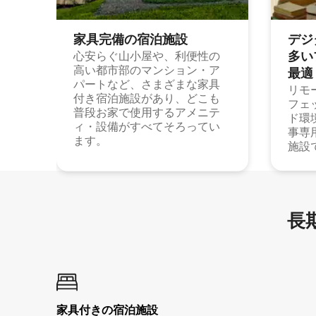
家具完備の宿⁠泊⁠施⁠設
デジ
多⁠いプ
心安らぐ山小屋や、利便性の
高い都市部のマンション・ア
最⁠適
パートなど、さまざまな家具
リモ
付き宿泊施設があり、どこも
フェ
普段お家で使用するアメニテ
ド環
ィ・設備がすべてそろってい
事専
ます。
施設
長期
家具付き⁠の宿⁠泊⁠施⁠設