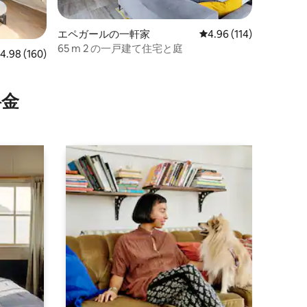
エペガールの一軒家
レビュー114件、5つ星
4.96 (114)
65 m 2 の一戸建て住宅と庭
レビュー160件、5つ星中4.98つ星の平均評価
4.98 (160)
⁠金