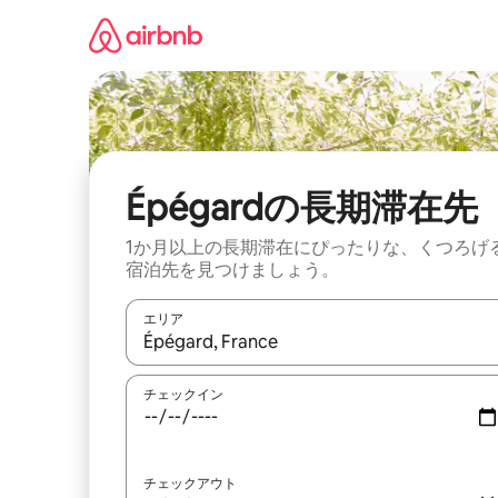
コ
ン
テ
ン
ツ
に
ス
キ
ッ
Épégardの長期滞在先
プ
1か月以上の長期滞在にぴったりな、くつろげ
宿泊先を見つけましょう。
エリア
検索結果が表示されたら、上下の矢印キーを使っ
チェックイン
チェックアウト