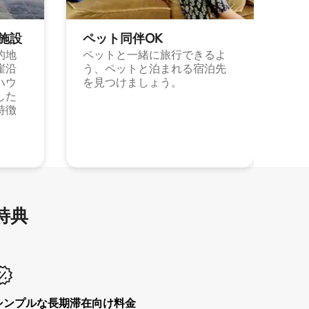
施⁠設
ペット同⁠伴OK
的地
ペットと一緒に旅行できるよ
崖沿
う、ペットと泊まれる宿泊先
ハウ
を見つけましょう。
した
特徴
特⁠典
シンプルな長期滞在向け料金