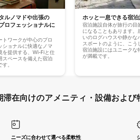
タルノマドや出⁠張⁠の
ホッと一⁠息⁠で⁠き⁠る宿⁠泊
⁠ロ⁠フ⁠ェ⁠ッ⁠シ⁠ョ⁠ナ⁠ル⁠に
宿泊施設自体が旅行の目
になることもあります。
いのログハウスや静かな
ートワークが中心のプロ
スボートのように、こう
ッショナルに快適なノマ
宿泊施設にはユニークな
境を提供する、Wi-Fiと仕
が満載です。
用スペースを備えた宿泊
です。
滞在向け⁠のア⁠メ⁠ニ⁠テ⁠ィ⁠・設⁠備⁠および
ニーズに合わせて選べる柔軟性