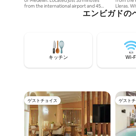
of Medellín. Located just 35 minutes
from the 
from the international airport and 45
Lleras. Wi
エンビガドの
minutes from the city, each cabin
offer a m
features a private hot-water jacuzzi,
experienc
hammock or catamaran net, fireplace
you easy a
with complimentary firewood, and a fully
trendy re
equipped kitchen. Breakfast ingredients
and relaxi
are included. We also offer private
available 
airport transfers, massages, local
assistanc
experiences, and onsite restaurant
you may n
キッチン
Wi-F
service with delivery directly to your
cabin.
ゲストチョイス
ゲストチ
ゲストチョイス
ゲストチ