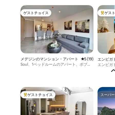
ゲストチョイス
ゲス
ゲストチョイス
大好評の
メデジンのマンション・アパート
レビュー19件、5
5 (19)
エンビガ
ト
Soul、1ベッドルームのアパート、ポブラ
エンビガ
ド、スチームルーム、サウナ、ジム
コン•
ゲストチョイス
スーパー
大好評のゲストチョイスです。
スーパー