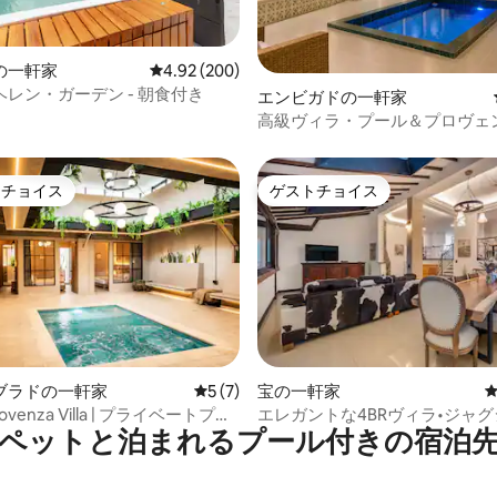
中4.9つ星の平均評価
の一軒家
レビュー200件、5つ星中4.92つ星の平均評価
4.92 (200)
レン・ガーデン - 朝食付き
エンビガドの一軒家
高級ヴィラ・プール＆プロヴェ
ら12分
トチョイス
ゲストチョイス
ゲストチョイスです。
ゲストチョイス
中4.91つ星の平均評価
ブラドの一軒家
レビュー7件、5つ星中5つ星の平均評価
5 (7)
宝の一軒家
Provenza Villa | プライベートプー
エレガントな4BRヴィラ•ジャグ
ペットと泊まれるプール付きの宿泊
ッドルーム・エアコン
プロヴェンザ