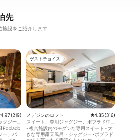
泊先
泊施設をご紹介します
エンビガ
ゲストチョイス
スーパ
ゲストチョイス
スーパ
TheJok
グジー•
この素晴
ームの豪
リゾート
みくださ
現代的な
の美しさ
ます。 ✔ プール ✔ ビリヤードテーブル ✔
専用の裏
レビュー219件、5つ星中4.97つ星の平均評価
4.97 (219)
メデジンのロフト
レビュー316件、5つ星
4.85 (316)
たキッチ
ャグジー
スイート、専用ジャグジー、ポブラド中
ム ✔ 高速
心部、自然と景色
Poblado
• 複合施設内のモダンな専用スイート • 大
シェルジュサービ
ジー、パ
きな専用露天風呂・ジャグジー •ポブラド
が提供す