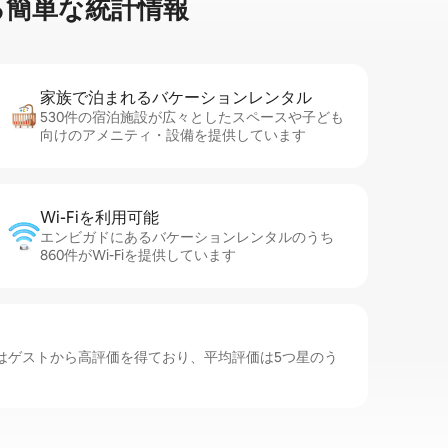
簡⁠単⁠な統⁠計⁠情⁠報
家族で泊まれるバ⁠ケ⁠ー⁠シ⁠ョ⁠ンレ⁠ン⁠タ⁠ル
530件の宿泊施設が広々としたスペースや子ども
向けのアメニティ・設備を提供しています
Wi-Fiを利⁠用⁠可⁠能
エンビガドにあるバケーションレンタルのうち
860件がWi-Fiを提供しています
はゲストから高評価を得ており、平均評価は5つ星のう