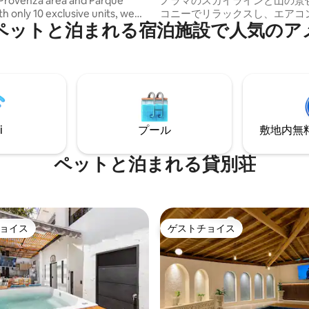
Provenza area and Parque
ノラマのスカイラインと山の景
th only 10 exclusive units, we
コニーでリラックスし、エアコ
ペットと泊まれる宿泊施設で人気のア
ore private and personalized
に過ごし、高速Wi-Fiと専用ワ
e. Our central location gives
スで仕事をし、Netflixが付いた
ccess to exciting nightlife and
テレビ、設備の整ったキッチン
staurants while ensuring a quiet
機・乾燥機、ティー・コーヒー
ng stay. Our reception staff is
ョンをお楽しみください。スパ
24/7 to provide security,
スチームルーム、プール、レス
e, and support with anything
カフェテリアをご利用いただけ
eed throughout your visit
Parques Lleras & Provenza
i
プール
敷地内無料駐
ぐ。ラグジュアリー、スタイル
を満喫できる究極の高層リトリ
す。
ペットと泊まれる貸別荘
ョイス
ゲストチョイス
ョイス
ゲストチョイス