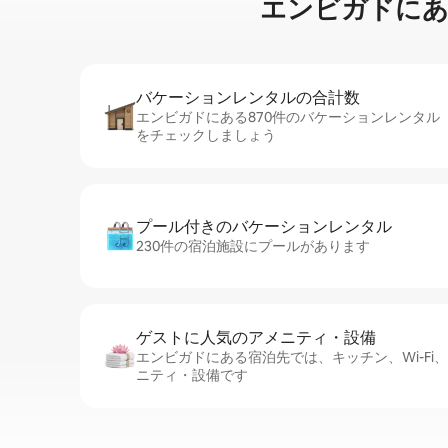
エンビガドに⁠あ⁠るペ
バケーションレ⁠ン⁠タ⁠ル⁠の合⁠計⁠数
エンビガドにある870件のバケーションレンタル
をチェックしましょう
プール付きのバ⁠ケ⁠ー⁠シ⁠ョ⁠ンレ⁠ン⁠タ⁠ル
230件の宿泊施設にプールがあります
ゲストに人⁠気⁠のア⁠メ⁠ニ⁠テ⁠ィ・設⁠備
エンビガドにある宿泊先では、キッチン、Wi-Fi
ニティ・設備です