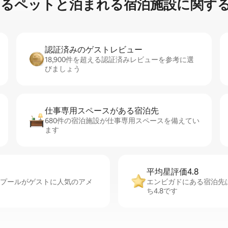
⁠ッ⁠ト⁠と泊⁠ま⁠れ⁠る宿⁠泊⁠施⁠設⁠に関⁠す⁠る
認証済みのゲ⁠ス⁠ト⁠レ⁠ビ⁠ュ⁠ー
18,900件を超える認証済みレビューを参考に選
びましょう
仕事専用ス⁠ペ⁠ー⁠スがあ⁠る宿⁠泊⁠先
680件の宿泊施設が仕事専用スペースを備えてい
ます
平均星評価4.8
、プールがゲストに人気のアメ
エンビガドにある宿泊先
ち4.8です