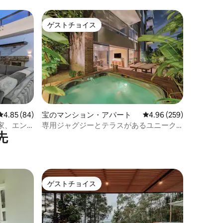
ゲストチョイス
ゲストチョイス
レビュー84件、5つ星中4.85つ星の平均評価
4.85 (84)
宝のマンション・アパート
レビュー259件、5つ星
4.96 (259)
家、エン
専用ジャグジーとテラスがあるユニーク
先
なアパートです！
ゲストチョイス
ゲストチョイス