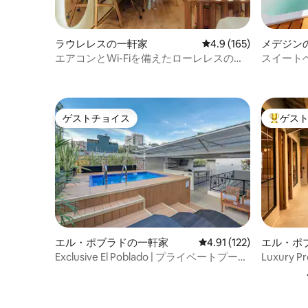
ラウレレスの一軒家
レビュー165件、5つ星
4.9 (165)
メデジン
エアコンとWi-Fiを備えたローレレスの新
スイートヘ
しい美しいロフト
ゲストチョイス
ゲス
ゲストチョイス
大好評の
エル・ポブラドの一軒家
レビュー122件、5つ星
4.91 (122)
エル・ポ
Exclusive El Poblado | プライベートプール
Luxury 
| 最高のロケーション
ル・5ベ