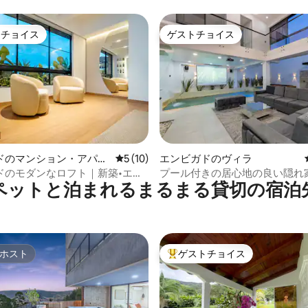
トチョイス
ゲストチョイス
ゲストチョイスです。
ゲストチョイス
つ星中5つ星の平均評価
ドのマンション・アパー
レビュー10件、5つ星中5つ星の平均評価
5 (10)
エンビガドのヴィラ
ドのモダンなロフト｜新築•エア
プール付きの居心地の良い隠れ
ペットと泊まれるまるまる貸切の宿泊
ビガド
ホスト
ゲストチョイス
ホスト
大好評のゲストチョイスです。