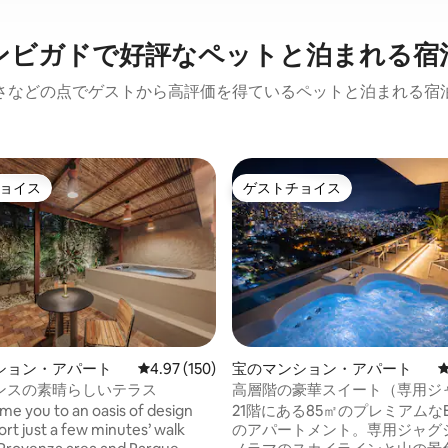
ンビガドで好評なペットと泊まれる宿
さなどの点でゲストから高評価を得ているペットと泊まれる宿
ョイス
ゲストチョイス
ョイス
ゲストチョイス
中4.9つ星の平均評価
ション・アパート
レビュー150件、5つ星中4.97つ星の平均評価
4.97 (150)
宝のマンション・アパート
ンスの素晴らしいテラス
高層階の豪華スイート（専用ジ
付き＋スカイライン）
e you to an oasis of design
21階にある85㎡のプレミアムなEl 
rt just a few minutes’ walk
のアパートメント。専用ジャグ