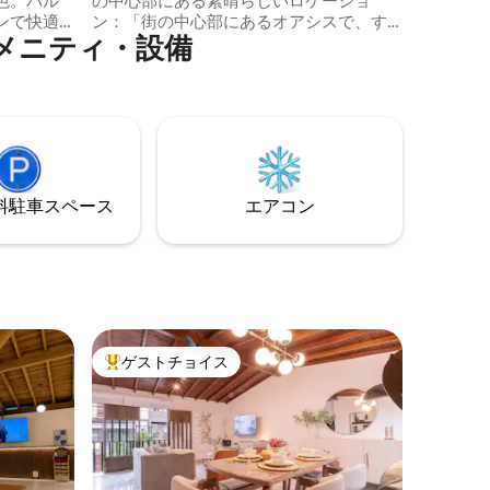
色。バル
の中心部にある素晴らしいロケーショ
い！」 🌟
ンで快適
ン：「街の中心部にあるオアシスで、す
メニティ・設備
ークスペー
べて徒歩圏内」 •最高のレストラン、カフ
3台のHD
ェ、モールまで徒歩5分。ポブラド公園と
、洗濯
リェラス公園まで徒歩22分 • エアコン •キ
ステーシ
ングサイズベッド、簡易キッチン •高速
、ジム、
200 Mb Wi-Fi •周辺には自然がたくさんあ
トラン、
ります • 透明な料金設定：サービス料、清
ます。
掃料金なし • 24時間365日対応の現場スタ
まで車です
ッフ • 共用エリアにプールとジャグジーが
⁠車ス⁠ペ⁠ー⁠ス
エアコン
、快適さ
ありますが、お部屋には専用のジャグジ
ートで
ーがあります。
ゲストチョイス
大好評のゲストチョイスです。