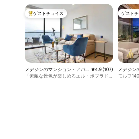
ゲストチョイス
ゲストチ
大好評のゲストチョイスです。
ゲストチ
メデジンのマンション・アパ
レビュー107件、5つ星
4.9 (107)
メデジン
ート
ート
「素敵な景色が楽しめるエル・ポブラド
モルフ14
の快適なフラット」
アパート