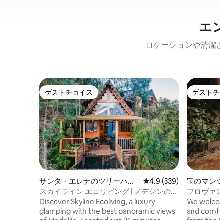
エ
ロケーションや清潔
ゲストチョイス
ゲストチ
ゲストチョイス
ゲストチ
サンタ・エレナのツリーハウ
レビュー339件、5つ星
4.9 (339)
宝のマン
ス
スカイライン エコリビング | メデジンの最
プロヴァ
高の眺望 | ジャグジー
Discover Skyline Ecoliving, a luxury
We welcom
glamping with the best panoramic views
and comfo