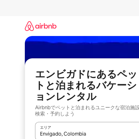
コ
ン
テ
ン
ツ
に
ス
キ
ッ
プ
エンビガドにあるペッ
トと泊まれるバケーシ
ョンレンタル
Airbnbでペットと泊まれるユニークな宿泊施
検索・予約しよう
エリア
検索結果が表示されたら、上下の矢印キーを使っ