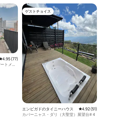
ゲストチョイス
ゲストチョイス
レビュー77件、5つ星中4.95つ星の平均評価
4.95 (77)
アパートメン
エンビガドのタイニーハウス
レビュー51件、5つ星
4.92 (51)
カバーニャス・ダリ（大聖堂）展望台# 4