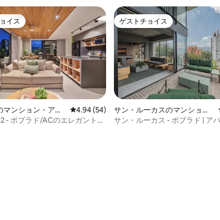
ョイス
ゲストチョイス
ョイス
ゲストチョイス
中4.9つ星の平均評価
のマンション・アパ
レビュー54件、5つ星中4.94つ星の平均評価
4.94 (54)
サン・ルーカスのマンショ
ン・アパート
02 - ポブラド/ACのエレガントな
サン・ルーカス - ポブラド | 
ト | ジム | 眺望 | プール