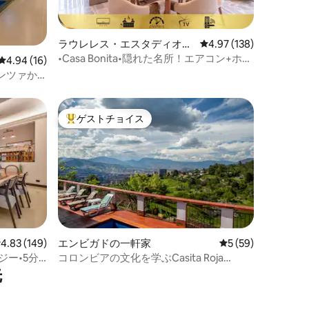
ラウレレス・エスタディオの
レビュー138件、5つ星
4.97 (138)
一軒家
•Casa Bonita•隠れた名所！エアコン+ホッ
レビュー16件、5つ星中4.94つ星の平均評価
4.94 (16)
トタブ•プロヴェンザまで4マイル
ンツァか
ゲストチョイス
大好評のゲストチョイスです。
レビュー149件、5つ星中4.83つ星の平均評価
4.83 (149)
エンビガドの一軒家
レビュー59件、5
5 (59)
ジー•5分
コロンビアの文化を学ぶCasita Roja
先
Envigado