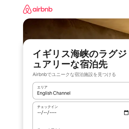
コ
ン
テ
ン
ツ
に
ス
キ
ッ
イギリス海峡のラグジ
プ
ュアリーな宿泊先
Airbnbでユニークな宿泊施設を見つける
エリア
検索結果が表示されたら、上下の矢印キーを使っ
チェックイン