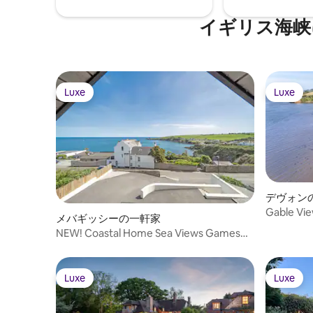
イギリス海峡
Luxe
Luxe
Luxe
Luxe
デヴォン
Gable Vie
メバギッシーの一軒家
with Pan
NEW! Coastal Home Sea Views Games
Room Cinema Den
Luxe
Luxe
Luxe
Luxe