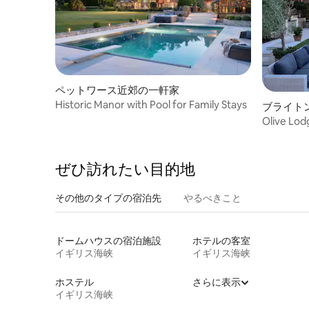
ペットワース近郊の一軒家
Historic Manor with Pool for Family Stays
ブライト
家
Olive Lod
Bed Stay
ぜひ訪⁠れ⁠た⁠い目⁠的⁠地
その他のタ⁠イ⁠プ⁠の宿⁠泊⁠先
やるべきこと
ドームハウスの宿泊施設
ホテルの客室
イギリス海峡
イギリス海峡
ホステル
さらに表示
イギリス海峡