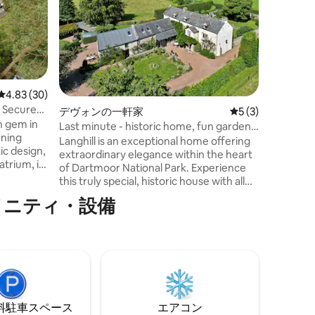
intérieur
l’année, 
profiter
détente en tout
de 2500 m
tandis qu
sa salle 
レビュー30件、5つ星中4.83つ星の平均評価
4.83 (30)
billard a
, Secure
デヴォンの一軒家
レビュー3件、5
5 (3)
pour des sé
n gem in
pour accu
Last minute - historic home, fun gardens,
nning
ou événem
pavilion
Langhill is an exceptional home offering
ic design,
raffinem
extraordinary elegance within the heart
atrium, it
of Dartmoor National Park. Experience
this truly special, historic house with all
osed
the modern conveniences in an
メニティ・設備
a Coastal
unforgettably beautiful setting. The
m EV
house was designed with entertaining in
mind, featuring open-plan living areas
er;
and social outdoor dining/play spaces. A
ppingly
superb location to explore the moors,
yfulness
coast, many local attractions and all the
cious
SW has to offer to keep adults and
children alike, well entertained!
⁠車ス⁠ペ⁠ー⁠ス
エアコン