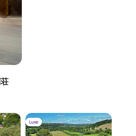
⁠荘
ポワニー
Luxe
Luxe
Luxe
Luxe
Villa Wes
Versailles
VILLA WESTWOOD