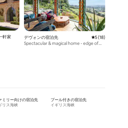
一軒家
デヴォンの宿泊先
レビュー18件、5
5 (18)
Spectacular & magical home - edge of
Dartmoor!
ァミリー向けの宿泊先
プール付きの宿泊先
ギリス海峡
イギリス海峡