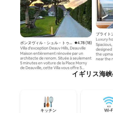
ブライト
Luxury ho
ボンヌヴィル・シュル・トゥ
レビュー18件、5つ星中
4.78 (18)
marina.
Spacious,
ークのヴィラ
Villa d'exception Deauv Hills, Deauville
designed 
Maison entièrement rénovée par un
the upmar
architecte de renom. Située à seulement
near the 
5 minutes en voiture de la Place Morny
large patio for 
de Deauville, cette Villa vous offre 5
nightlife 
イギリス海峡
chambres spacieuses pouvant accueillir
beach. Free parking on drive & rear of
jusqu'à 10 personnes. Un jardin de
house. Th
1200m2 arboré d'oliviers, une terrasse de
behind us 
300m2 avec une piscine, un spa jacuzzi,
Pitch & pu
une cuisine extérieure avec barbecue,
on doorst
plancha, frigo et évier. Terrain de
entertain
pétanque, table de ping pong. Mobilier et
Sorry no 
finitions haut de gamme Large parking
required.
キッチン
Wi-F
pouvant accueillir jusqu'à 6 voitures.