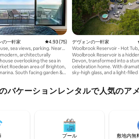
ンの一軒家
レビュー75件、5つ星中4.93つ星の平均評価
4.93 (75)
デヴォンの一軒家
use, sea views, parking. Near
Woolbrook Reservoir - Hot Tub
4.78つ星の平均評価
Parking
 modern, architecturally
Woolbrook Reservoir is a hidde
house overlooking the sea in
Devon, transformed into a stu
ket Roedean area of Brighton,
celebration home. With dramat
marina. South facing garden &
sky-high glass, and a light-filled 
BBQ's. 5 min taxi to
blends luxury with playfulness. Hot Tub
and shops, 10 min walk to the
Free Wi-Fi Secure Parking Encl
のバケーションレンタルで人気のア
Garden Woodburner 5km from 
e South Downs are directly
Path & Beach BBQ Games Roo
for beautiful walks & bike rides.
Charging Point Family Friendly This is a
tt golf course and a golf club
celebration home like none oth
ep. Watersport's,
uniquely designed and jaw-dro
ment & restaurants at marina.
beautiful, where luxury and pla
parties & previous reviews
combine into one superbly spa
package.
i
プール
敷地内無料駐