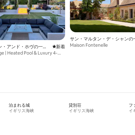
サン・マルタン・デ・シャンの
Maison Fontenelle
ン・アンド・ホヴの一軒
新しい宿泊先
新着
ge | Heated Pool & Luxury 4-
泊まれる城
貸別荘
フ
イギリス海峡
イギリス海峡
イ