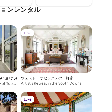
ションレンタル
Luxe
Luxe
ウェスト・サセックスの一軒家
レビュー15件、5つ星中4.87つ星の平均評価
4.87 (15)
Artist's Retreat in the South Downs
 Hot Tub &
Luxe
Luxe