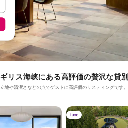
ギリス海峡に⁠あ⁠る高⁠評⁠価⁠の贅⁠沢⁠な貸⁠別
立地や清潔さなどの点でゲストに高評価のリスティングです。
Luxe
Luxe