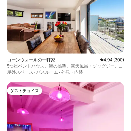
コーンウォールの一軒家
レビュー300件
4.94 (300)
5つ星ペントハウス、海の眺望、露天風呂・ジャグジー、
庭、Wi-Fi
屋外スペース
·
バスルーム
·
外観・内装
ゲストチョイス
ゲストチョイス