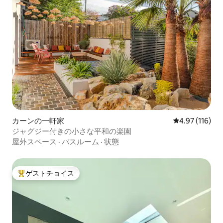
カーンの一軒家
レビュー116件
4.97 (116)
ジャグジー付きの小さな平和の楽園
屋外スペース
·
バスルーム
·
状態
ゲストチョイス
大好評のゲストチョイスです。