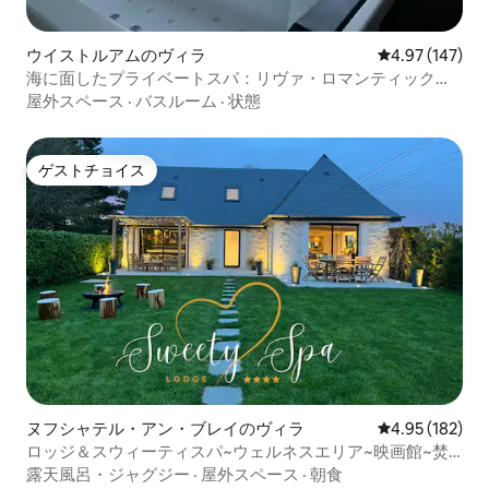
ウイストルアムのヴィラ
レビュー147件
4.97 (147)
海に面したプライベートスパ：リヴァ・ロマンティック＆
スパ
屋外スペース
·
バスルーム
·
状態
ゲストチョイス
ゲストチョイス
ヌフシャテル・アン・ブレイのヴィラ
レビュー182件
4.95 (182)
ロッジ＆スウィーティスパ~ウェルネスエリア~映画館~焚
き火台
露天風呂・ジャグジー
·
屋外スペース
·
朝食