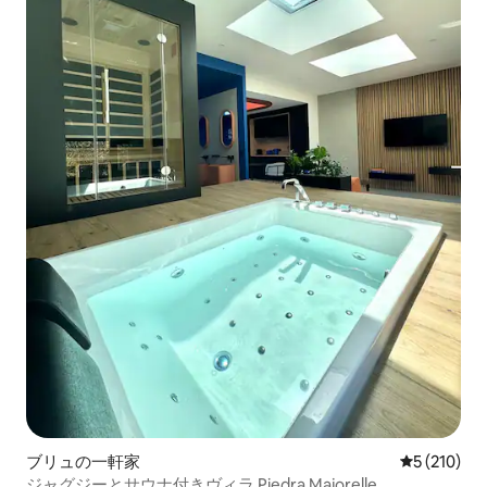
ブリュの一軒家
レビュー21
5 (210)
ジャグジーとサウナ付きヴィラ Piedra Majorelle