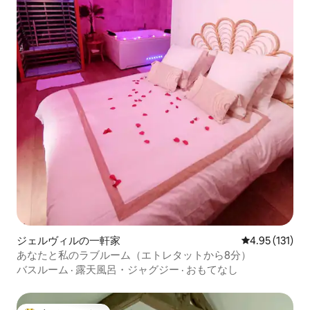
ジェルヴィルの一軒家
レビュー131
4.95 (131)
あなたと私のラブルーム（エトレタットから8分）
バスルーム
·
露天風呂・ジャグジー
·
おもてなし