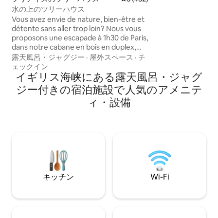
ト・サマセット鉄
水の上のツリーハウス
ルズのAONBか
Vous avez envie de nature, bien-être et
トな森の中で、静
détente sans aller trop loin? Nous vous
ださい。 ファース
proposons une escapade à 1h30 de Paris,
的な休暇先です。
dans notre cabane en bois en duplex,
リビングルームエ
perchée dans les arbres, entre 5 et 8
露天風呂・ジャグジー
·
屋外スペース
·
チ
あります。 犬の
mètres de hauteur, au dessus d’un petit
ェックイン
ます。
étang. Vous serez dans un
イギリス海峡にある露天風呂・ジャグ
environnement calme et reposant,
ジー付きの宿泊施設で人気のアメニテ
n’aurez aucun vis à vis, pour une
ィ・設備
déconnexion totale en pleine nature.
キッチン
Wi-Fi