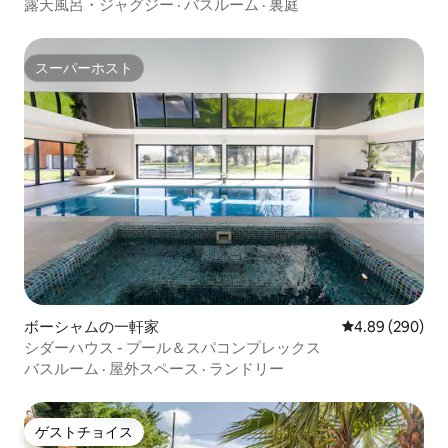
露天風呂・ジャグジー
·
バスルーム
·
裏庭
スーパーホスト
スーパーホスト
ボーシャムの一軒家
レビュー290件
4.89 (290)
シダーハウス - プール＆スパコンプレックス
バスルーム
·
屋外スペース
·
ランドリー
ゲストチョイス
ゲストチョイス