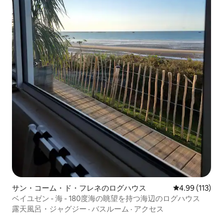
サン・コーム・ド・フレネのログハウス
レビュー113件
4.99 (113)
ベイユゼン - 海 - 180度海の眺望を持つ海辺のログハウス
露天風呂・ジャグジー
·
バスルーム
·
アクセス