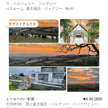
ラ・ベルジェリー、ジャグジー
バスルーム
·
露天風呂・ジャグジー
·
Wi-Fi
ゲストチョイス
大好評のゲストチョイスです。
トーキーの一軒家
レビュー259件
4.95 (259)
犬同伴OK、屋上露天風呂・ジャグジー、パノラマビュー。