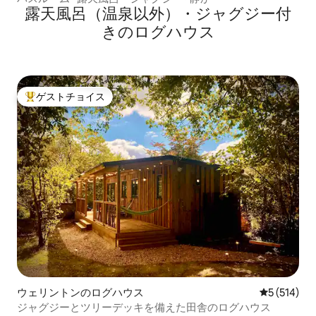
露天風呂（温泉以外）・ジャグジー付
きのログハウス
ゲストチョイス
大好評のゲストチョイスです。
ウェリントンのログハウス
レビュー51
5 (514)
ジャグジーとツリーデッキを備えた田舎のログハウス