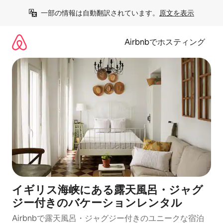
コ
一部の情報は自動翻訳されています。
原文を表示
ン
テ
ン
Airbnbでホスティング
ツ
に
ス
キ
ッ
プ
イギリス海峡にある露天風呂・ジャグ
ジー付きのバケーションレンタル
Airbnbで露天風呂・ジャグジー付きのユニークな宿泊