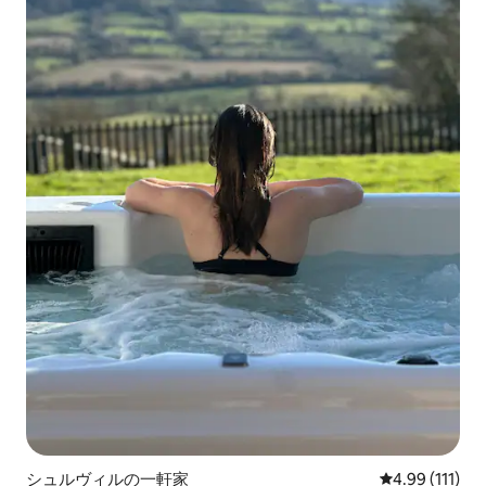
シュルヴィルの一軒家
レビュー111
4.99 (111)