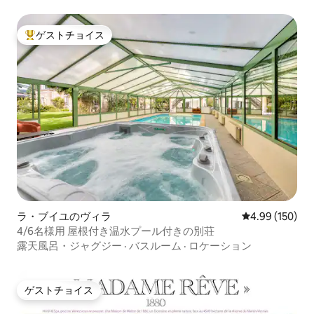
ゲストチョイス
大好評のゲストチョイスです。
ラ・ブイユのヴィラ
レビュー150件
4.99 (150)
4/6名様用 屋根付き温水プール付きの別荘
露天風呂・ジャグジー
·
バスルーム
·
ロケーション
ゲストチョイス
ゲストチョイス