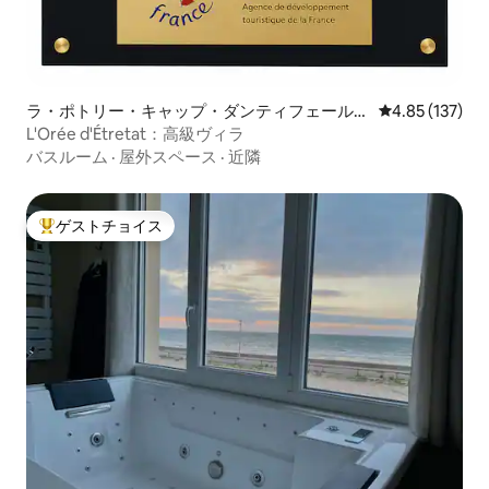
ラ・ポトリー・キャップ・ダンティフェールの
レビュー137件
4.85 (137)
ヴィラ
L'Orée d'Étretat：高級ヴィラ
バスルーム
·
屋外スペース
·
近隣
ゲストチョイス
大好評のゲストチョイスです。