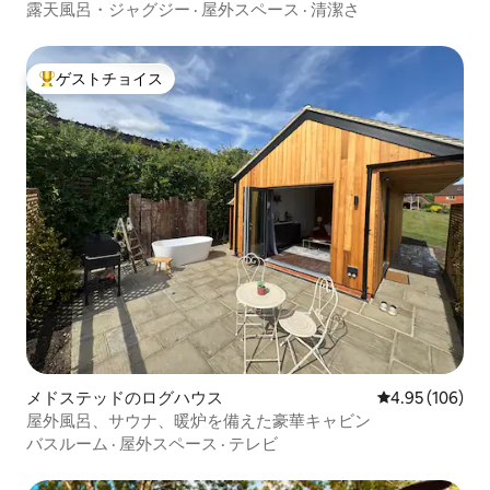
露天風呂・ジャグジー
·
屋外スペース
·
清潔さ
ゲストチョイス
大好評のゲストチョイスです。
メドステッドのログハウス
レビュー106件
4.95 (106)
屋外風呂、サウナ、暖炉を備えた豪華キャビン
バスルーム
·
屋外スペース
·
テレビ