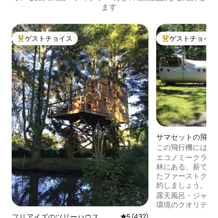
ます
ゲストチョイス
ゲストチョイス
大好評のゲストチョイスです。
大好評のゲストチ
サマセットの飛行
この飛行機にはヘ
エコノミークラスに飽き
林にある、薪で燃
たファーストクラ
約しましょう。 
ト機内へようこそ
露天風呂・ジャグ
洗練された現代的
環境のクオリティ
を踏み入れてくだ
フリアイズのツリーハウス
レビュー432件、5つ星中5
5 (432)