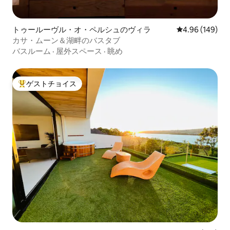
トゥールーヴル・オ・ペルシュのヴィラ
レビュー149件
4.96 (149)
カサ・ムーン＆湖畔のバスタブ
バスルーム
·
屋外スペース
·
眺め
ゲストチョイス
大好評のゲストチョイスです。