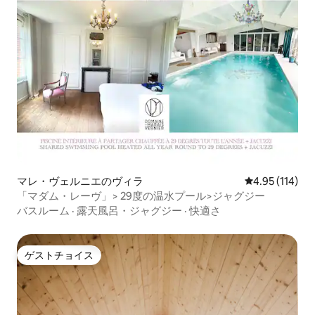
マレ・ヴェルニエのヴィラ
レビュー114件
4.95 (114)
「マダム・レーヴ」> 29度の温水プール>ジャグジー
バスルーム
·
露天風呂・ジャグジー
·
快適さ
ゲストチョイス
ゲストチョイス