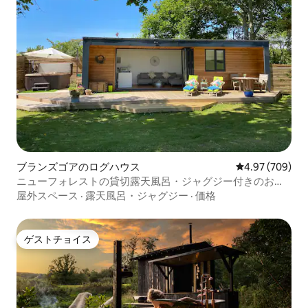
ブランズゴアのログハウス
レビュー709件
4.97 (709)
ニューフォレストの貸切露天風呂・ジャグジー付きのおし
ゃれなキャビン
屋外スペース
·
露天風呂・ジャグジー
·
価格
ゲストチョイス
ゲストチョイス