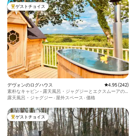
ゲストチョイス
大好評のゲストチョイスです。
デヴォンのログハウス
レビュー242件
4.95 (242)
素朴なキャビン - 露天風呂・ジャグジーとエクスムーアの
景色
露天風呂・ジャグジー
·
屋外スペース
·
価格
ゲストチョイス
大好評のゲストチョイスです。