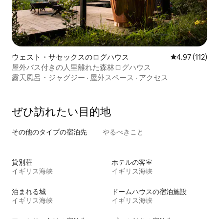
ウェスト・サセックスのログハウス
レビュー112
4.97 (112)
屋外バス付きの人里離れた森林ログハウス
露天風呂・ジャグジー
·
屋外スペース
·
アクセス
ぜひ訪⁠れ⁠た⁠い目⁠的⁠地
その他のタ⁠イ⁠プ⁠の宿⁠泊⁠先
やるべきこと
貸別荘
ホテルの客室
イギリス海峡
イギリス海峡
泊まれる城
ドームハウスの宿泊施設
イギリス海峡
イギリス海峡