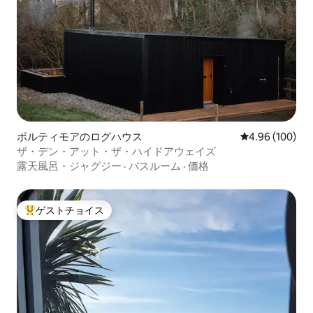
ポルティモアのログハウス
レビュー100件
4.96 (100)
ザ・デン・アット・ザ・ハイドアウェイズ
露天風呂・ジャグジー
·
バスルーム
·
価格
ゲストチョイス
大好評のゲストチョイスです。