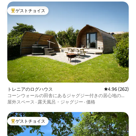
ゲストチョイス
大好評のゲストチョイスです。
トレニアのログハウス
レビュー262件
4.96 (262)
コーンウォールの田舎にあるジャグジー付きの居心地の良
いログハウス
屋外スペース
·
露天風呂・ジャグジー
·
価格
ゲストチョイス
大好評のゲストチョイスです。