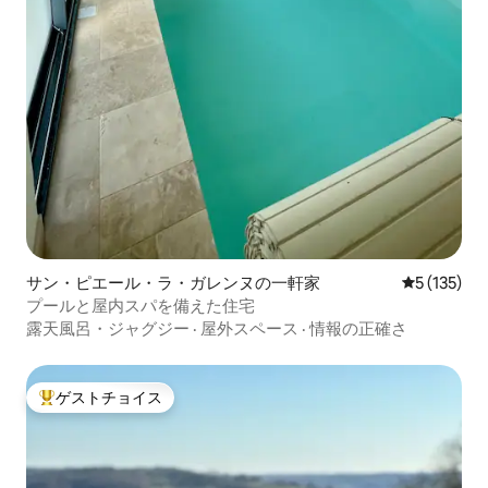
サン・ピエール・ラ・ガレンヌの一軒家
レビュー1
5 (135)
プールと屋内スパを備えた住宅
露天風呂・ジャグジー
·
屋外スペース
·
情報の正確さ
ゲストチョイス
大好評のゲストチョイスです。