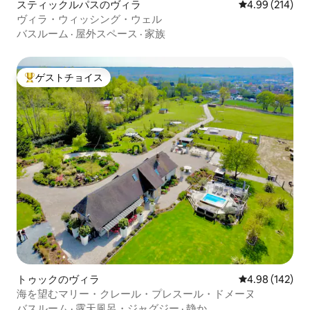
スティックルパスのヴィラ
レビュー214件
4.99 (214)
ヴィラ・ウィッシング・ウェル
バスルーム
·
屋外スペース
·
家族
ゲストチョイス
大好評のゲストチョイスです。
トゥックのヴィラ
レビュー142件
4.98 (142)
海を望むマリー・クレール・プレスール・ドメーヌ
バスルーム
·
露天風呂・ジャグジー
·
静か