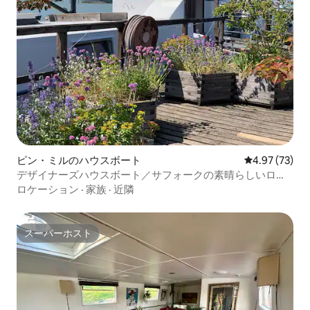
ピン・ミルのハウスボート
レビュー73件
4.97 (73)
デザイナーズハウスボート／サフォークの素晴らしいロケ
ーション
ロケーション
·
家族
·
近隣
スーパーホスト
スーパーホスト