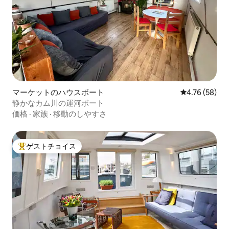
マーケットのハウスボート
レビュー58件
4.76 (58)
静かなカム川の運河ボート
価格
·
家族
·
移動のしやすさ
ゲストチョイス
大好評のゲストチョイスです。