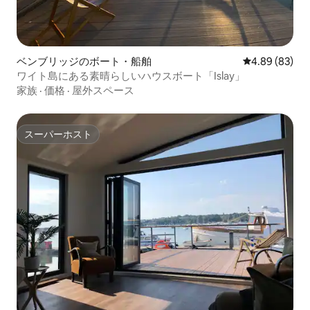
ベンブリッジのボート・船舶
レビュー83件
4.89 (83)
ワイト島にある素晴らしいハウスボート「Islay」
家族
·
価格
·
屋外スペース
スーパーホスト
スーパーホスト