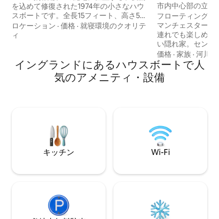
ート・船舶
市内中心部の立地 
を込めて修復された1974年の小さなハウ
よい運河ボート
スボートです。全長15フィート、高さ5フ
フローティングホ
ィート10インチの世界最小のナローボー
マンチェスターの
ロケーション
·
価格
·
就寝環境のクオリテ
トの1つです（サイズに注意してくださ
連れでも楽しめる
ィ
い）。電源を切ってリラックスするため
い隠れ家。セント
に必要なものがすべて揃っています！徒
ストーブ。1950
価格
·
家族
·
河川
歩2分の場所にビーチがあり、ショアハ
イングランドにあるハウスボートで人
イアされた風変わ
ム・バイ・シー、ワージング、ブライト
はワイン、スピリ
気のアメニティ・設備
ンへも簡単にアクセスできます。
ホネスティバーで
Jellybeanは、一人旅のゲストやカップル
器具が備わってお
が逃避できる安全な空間です。 説明文を
ー、紅茶、シリアル
すべてお読みください！よろしくお願い
意されています。シ
します！
レ。ダブルベッド
室からは、外界か
を楽しめる、魅力
デッキが見えます
キッチン
Wi-Fi