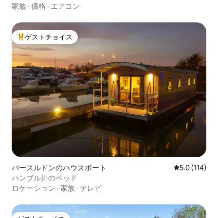
家族
·
価格
·
エアコン
ゲストチョイス
大好評のゲストチョイスです。
バースルドンのハウスボート
レビュー114
5.0 (114)
ハンブル川のベッド
ロケーション
·
家族
·
テレビ