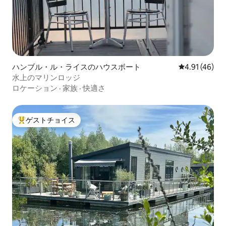
ハンブル・ル・ライスのハウスボート
レビュー46件
4.91 (46)
水上のマリンロッジ
ロケーション
·
家族
·
快適さ
ゲストチョイス
大好評のゲストチョイスです。