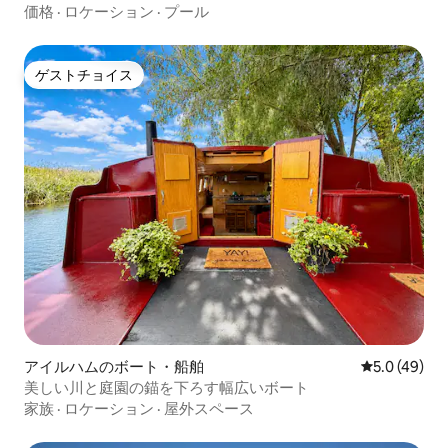
価格
·
ロケーション
·
プール
ゲストチョイス
ゲストチョイス
アイルハムのボート・船舶
レビュー49
5.0 (49)
美しい川と庭園の錨を下ろす幅広いボート
家族
·
ロケーション
·
屋外スペース