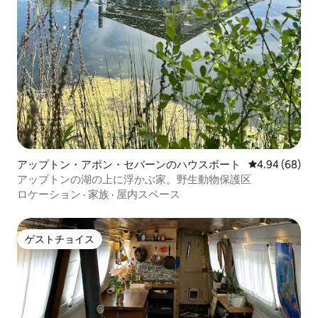
アップトン・アポン・セバーンのハウスボート
レビュー68件
4.94 (68)
アップトンの湖の上に浮かぶ家。野生動物保護区
ロケーション
·
家族
·
屋内スペース
ゲストチョイス
ゲストチョイス