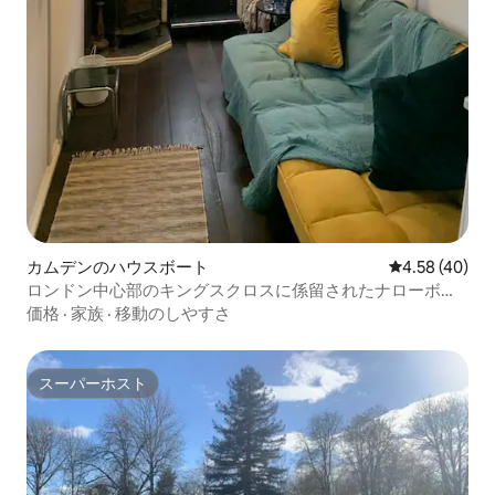
カムデンのハウスボート
レビュー40件
4.58 (40)
ロンドン中心部のキングスクロスに係留されたナローボー
ト
価格
·
家族
·
移動のしやすさ
スーパーホスト
スーパーホスト