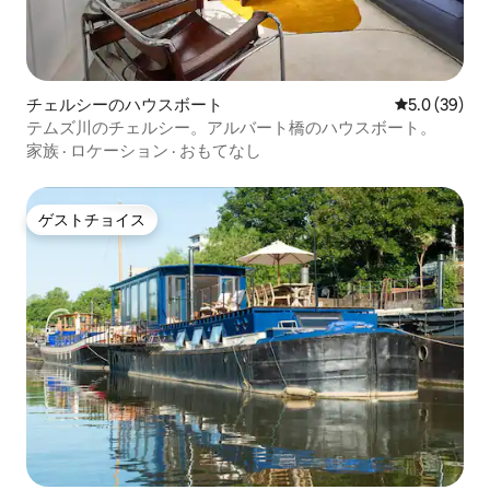
チェルシーのハウスボート
レビュー39
5.0 (39)
テムズ川のチェルシー。アルバート橋のハウスボート。
家族
·
ロケーション
·
おもてなし
ゲストチョイス
ゲストチョイス