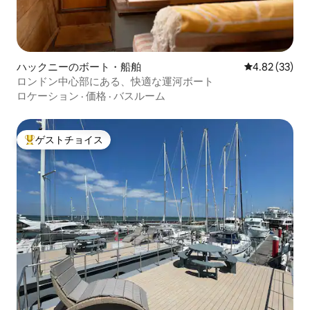
ハックニーのボート・船舶
レビュー33件
4.82 (33)
ロンドン中心部にある、快適な運河ボート
ロケーション
·
価格
·
バスルーム
ゲストチョイス
大好評のゲストチョイスです。