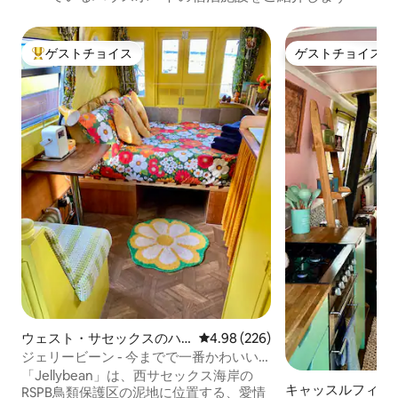
ゲストチョイス
ゲストチョイス
大好評のゲストチョイスです。
ゲストチョイス
ウェスト・サセックスのハ
レビュー226件、5つ星中4.98
4.98 (226)
ウスボート
ジェリービーン - 今までで一番かわいい
ミニハウスボートリトリート！
「Jellybean」は、西サセックス海岸の
キャッスルフィー
RSPB鳥類保護区の泥地に位置する、愛情