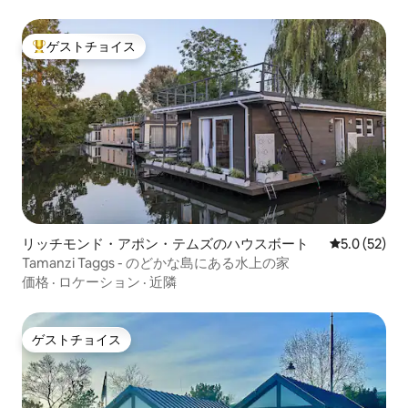
ゲストチョイス
大好評のゲストチョイスです。
リッチモンド・アポン・テムズのハウスボート
レビュー52
5.0 (52)
Tamanzi Taggs - のどかな島にある水上の家
価格
·
ロケーション
·
近隣
ゲストチョイス
ゲストチョイス