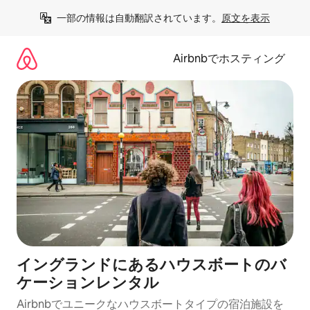
コ
一部の情報は自動翻訳されています。
原文を表示
ン
テ
ン
Airbnbでホスティング
ツ
に
ス
キ
ッ
プ
イングランドにあるハウスボートのバ
ケーションレンタル
Airbnbでユニークなハウスボートタイプの宿泊施設を