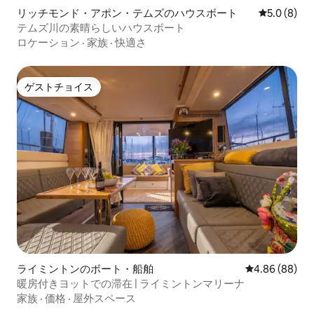
リッチモンド・アポン・テムズのハウスボート
レビュー8
5.0 (8)
テムズ川の素晴らしいハウスボート
ロケーション
·
家族
·
快適さ
ゲストチョイス
ゲストチョイス
ライミントンのボート・船舶
レビュー88件
4.86 (88)
暖房付きヨットでの滞在 | ライミントンマリーナ
家族
·
価格
·
屋外スペース