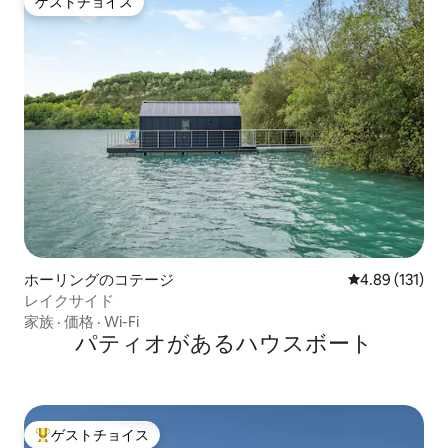
ゲストチョイス
ゲストチョイス
ホーリングのコテージ
レビュー131件
4.89 (131)
レイクサイド
家族
·
価格
·
Wi-Fi
パティオがあるハウスボート
ゲストチョイス
大好評のゲストチョイスです。