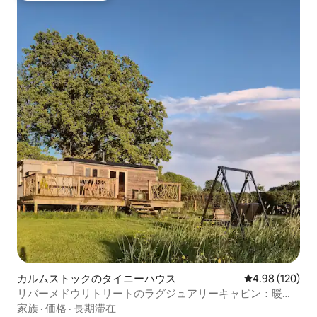
カルムストックのタイニーハウス
レビュー120件
4.98 (120)
リバーメドウリトリートのラグジュアリーキャビン：暖房
＆フェンス付き
家族
·
価格
·
長期滞在