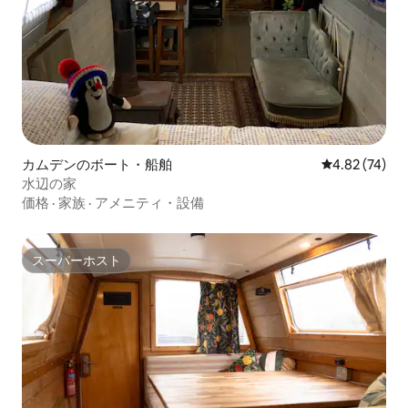
カムデンのボート・船舶
レビュー74件
4.82 (74)
水辺の家
価格
·
家族
·
アメニティ・設備
スーパーホスト
スーパーホスト