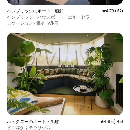
ベンブリッジのボート・船舶
レビュー62件
4.79 (62)
ベンブリッジ・ハウスボート「エルーセラ」
ロケーション
·
価格
·
Wi-Fi
ハックニーのボート・船舶
レビュー145件
4.85 (145)
水に浮かぶテラリウム