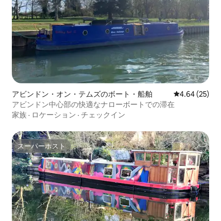
アビンドン・オン・テムズのボート・船舶
レビュー25件
4.64 (25)
アビンドン中心部の快適なナローボートでの滞在
家族
·
ロケーション
·
チェックイン
スーパーホスト
スーパーホスト