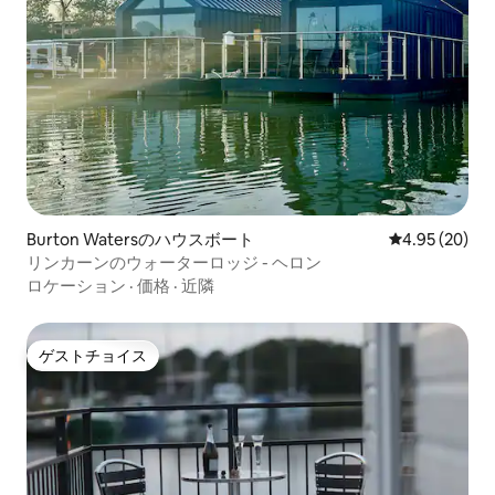
Burton Watersのハウスボート
レビュー20件
4.95 (20)
リンカーンのウォーターロッジ - ヘロン
ロケーション
·
価格
·
近隣
ゲストチョイス
ゲストチョイス