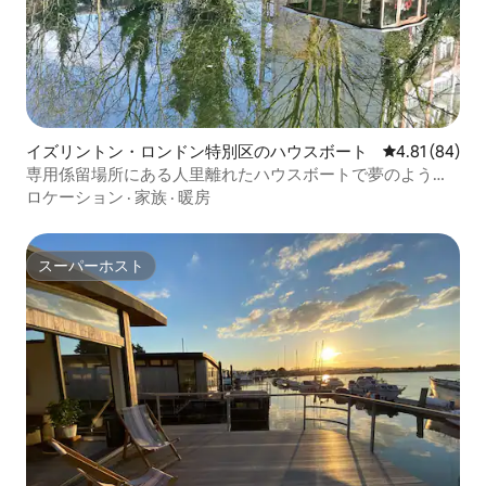
イズリントン・ロンドン特別区のハウスボート
レビュー84件
4.81 (84)
専用係留場所にある人里離れたハウスボートで夢のような
暮らしを送ろう
ロケーション
·
家族
·
暖房
スーパーホスト
スーパーホスト