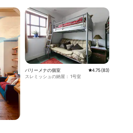
バリーメナの個室
レビュー83件、5つ星
4.75 (83)
スレミッシュの納屋： 1号室