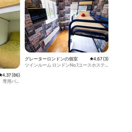
グレーターロンドンの個室
レビュー3件、5つ星中
4.67 (3)
ツインルーム ロンドンNo.1ユースホステ
ル
レビュー86件、5つ星中4.37つ星の平均評価
4.37 (86)
、専用バ