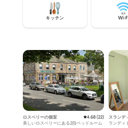
を割り当てることはできませんのでご注
だけでな
意ください。直接予約を通じてのみ可能
です！ 
です。 このお部屋には、ドミトリールー
る旅行者
キッチン
Wi-F
ム内に専用バスルームがあります。
や軽食を
ロスベリーの個室
レビュー22件、5つ星中
4.68 (22)
スランデ
美しいロスベリーにある2段ベッドルーム
ランディ