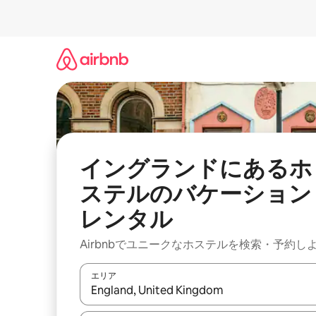
コ
ン
テ
ン
ツ
に
ス
キ
ッ
プ
イングランドにあるホ
ステルのバケーション
レンタル
Airbnbでユニークなホステルを検索・予約し
エリア
検索結果が表示されたら、上下の矢印キーを使っ