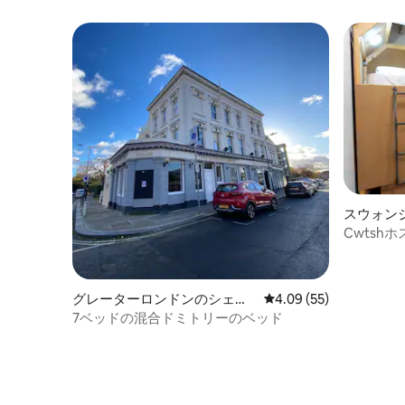
スウォンジ
アルーム
Cwtsh
トリーの
グレーターロンドンのシェア
レビュー55件、5つ星中
4.09 (55)
ルーム
7ベッドの混合ドミトリーのベッド