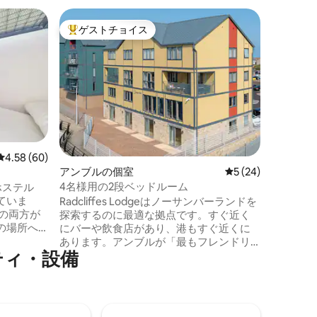
ホルゲー
ゲストチョイス
大好評のゲストチョイスです。
専用バス
ミトリー
アスター
ずか数分
中にあり
ンジ、ダ
料Wi-
備わってい
らしい歴
の拠点で
レビュー60件、5つ星中4.58つ星の平均評価
4.58 (60)
達と飲ん
アンブルの個室
レビュー24件、5
5 (24)
すること
4名様用の2段ベッドルーム
ホステル
れている
ていま
Radcliffes Lodgeはノーサンバーランドを
とができ
の両方が
探索するのに最適な拠点です。すぐ近く
の場所へ
にバーや飲食店があり、港もすぐ近くに
す。 当
あります。アンブルが「最もフレンドリ
ティ・設備
にあり、毎日
ーな港」として知られている理由がすぐ
しいメニ
にわかります。 1泊以上のご宿泊が可能
J、ライブ
な、様々なサイズの専用スイートルーム
開催し、
が9室あります。 Radcliffes Lodgeは、ホ
なドミトリ
テルの客室に泊まるだけでは満足できな