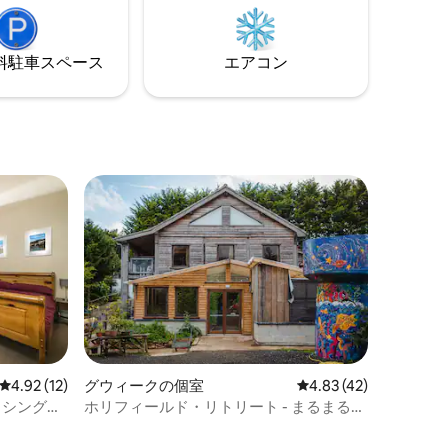
上テラ
い方のための場所です。リラックスし
を提供し
た、フレンドリーで、気が合うゲストと
交流できる場所です。
⁠車ス⁠ペ⁠ー⁠ス
エアコン
レビュー12件、5つ星中4.92つ星の平均評価
4.92 (12)
グウィークの個室
レビュー42件、5つ星
4.83 (42)
 シングル
ホリフィールド・リトリート - まるまる貸
切 - 20ベッド