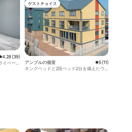
ゲストチョイス
ゲストチョイス
レビュー39件、5つ星中4.28つ星の平均評価
4.28 (39)
アンブルの個室
レビュー11件、5
5 (11)
ライベー
キングベッドと2段ベッド2台を備えたウ
ォーターフロントの個室