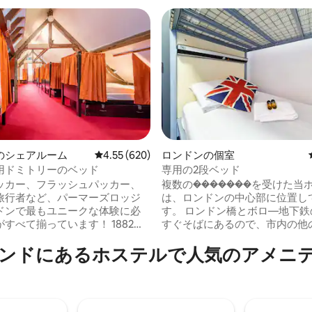
中4.75つ星の平均評価
のシェアルーム
レビュー620件、5つ星中4.55つ星の平均評価
4.55 (620)
ロンドンの個室
共用ドミトリーのベッド
専用の2段ベッド
ッカー、フラッシュパッカー、
複数の�������を受けた当
旅行者など、パーマーズロッジ
は、ロンドンの中心部に位置し
ドンで最もユニークな体験に必
す。 ロンドン橋とボロ―地下鉄
すべて揃っています！ 1882年
すぐそばにあるので、市内の他
れた歴史的なビクトリア朝の邸
の移動にも最適なロケーションで
ンドにあるホステルで人気のアメニ
な魅力と、フレンドリーなチー
社の有名なBelushi'sバーは下
セスの良いロケーションを組み
の限定ドリンクセールと素晴ら
パーマーズには、すべてが揃っ
ューが25%オフです！ ライブD
。 スイス・コテージは、ロンド
スポーツ、壮大なパーティーを
らしいロケーシティに位置する
無料Wi-Fi、さまざまなモダン