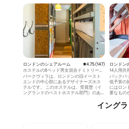
ロンドンのシェアルーム
レビュー147件、5つ星
4.75 (147)
ロンドン
ホステルの8ベッド男女混合ドミトリーの
14人用
ベッド - 共用バスルーム
パークヴィラは、ロンドンの旧イースト
バックパ
エンドの中心部にあるデザイナーズホス
低予算の
テルです。 このホステルは、受賞歴（イ
にはロン
ングランドのベストホステル部門）のあ
要なものが
るジョージアン・リージェンシー様式の
に建てら
イングラ
ヴィラとコーチハウスで、元の特徴と魅
宅の壮大
力を反映するように愛情を込めて修復さ
ムとアク
れました。 マイルエンド地下鉄駅から徒
合わせた
歩5分です。 こちらのチャネルを通じて
ています
は、事前に上段または下段の二段ベッド
ンの素晴