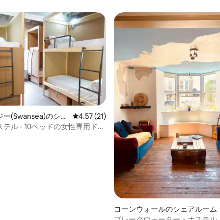
ー(Swansea)のシェ
レビュー21件、5つ星中4.57つ星の平均評価
4.57 (21)
ホステル - 10ベッドの女性専用ドミ
ポッド
4.09つ星の平均評価
コーンウォールのシェアルーム
ブレークウォーター・ホステル