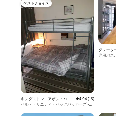
ゲストチョイス
ゲストチョイス
グレータ
ルーム
専用バス
ミトリー
キングストン・アポン・ハル
レビュー16件、5つ星中
4.94 (16)
の個室
ハル・トリニティ・バックパッカーズ -
ensuite 5