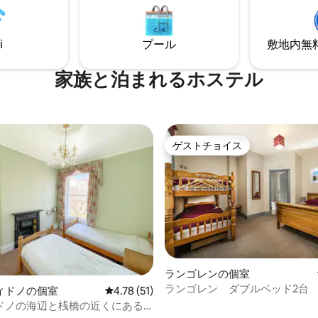
く、サービスも他にはないもの
ーと個室、ランドリー設備、屋
スイスバーでは、同じように考え
ス、24時間対応のレセプション
と出会い、厳選されたドリンク
ています。
i
プール
敷地内無料駐
楽しむことができます。
家族と泊まれるホステル
ゲストチョイス
ゲストチョイス
ランゴレンの個室
ランゴレン ダブルベッド2台
4.68つ星の平均評価
ィドノの個室
レビュー51件、5つ星中4.78つ星の平均評価
4.78 (51)
二段ベッド 専用バスルーム
ドノの海辺と桟橋の近くにある