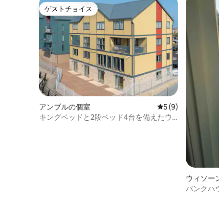
ゲストチョイス
ゲストチョイス
アンブルの個室
レビュー9件、5つ
5 (9)
キングベッドと2段ベッド4台を備えたウ
ォーターフロントの個室
ウィソー
バンクハウ
ホステル