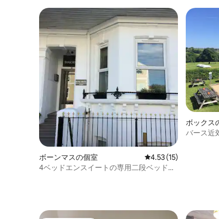
エレガン
ボックス
バース近郊
Queens 
ボーンマスの個室
レビュー15件、5つ星中
4.53 (15)
4ベッドエンスイートの専用二段ベッドル
ーム