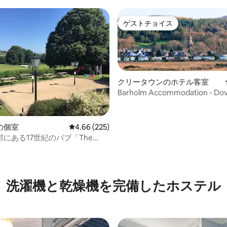
トなツインベッドルーム
ゲストチョイス
ゲストチョイス
クリータウンのホテル客室
Barholm Accommodation - Do
の個室
レビュー225件、5つ星中4.66つ星の平均評価
4.66 (225)
にある17世紀のパブ「The
Head」 - 部屋5
4.53つ星の平均評価
洗濯機と乾燥機を完備したホステル