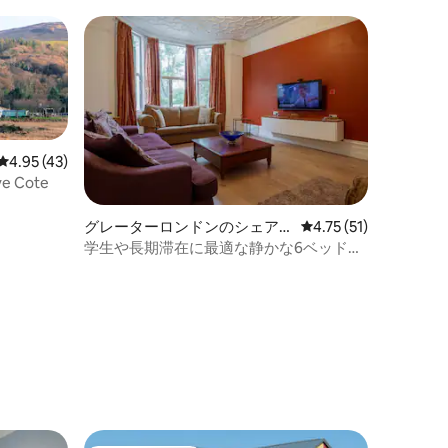
レビュー43件、5つ星中4.95つ星の平均評価
4.95 (43)
ve Cote
グレーターロンドンのシェア
レビュー51件、5つ星
4.75 (51)
ルーム
学生や長期滞在に最適な静かな6ベッドの
ドミトリー