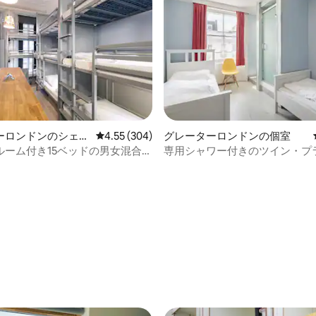
ーロンドンのシェア
レビュー304件、5つ星中4.55つ星の平均評価
4.55 (304)
グレーターロンドンの個室
ルーム付き15ベッドの男女混合ド
専用シャワー付きのツイン・プ
のベッド
ト共用トイレ
4.94つ星の平均評価