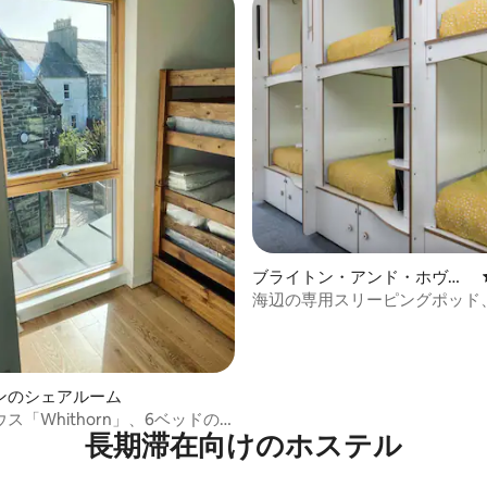
星中5つ星の平均評価
ブライトン・アンド・ホヴの
シェアルーム
海辺の専用スリーピングポッド
スルーム付き5
ンのシェアルーム
ス「Whithorn」、6ベッドの
長期滞在向けのホステル
ルーム