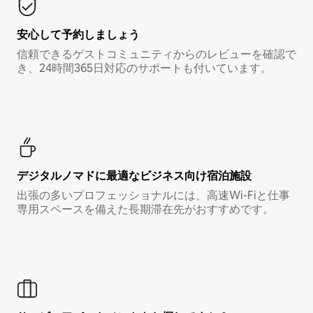
安心して予約しましょう
信頼できるゲストコミュニティからのレビューを確認で
き、24時間365日対応のサポートも付いています。
デジタルノマド⁠に最⁠適⁠なビ⁠ジ⁠ネ⁠ス⁠向⁠け宿⁠泊⁠施⁠設
出張の多いプロフェッショナルには、高速Wi-Fiと仕事
専用スペースを備えた長期滞在先がおすすめです。