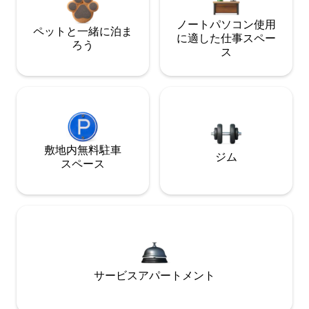
ノートパソコン使用
ペットと一緒に泊ま
に適した仕事スペー
ろう
ス
敷地内無料駐⁠車
ジム
ス⁠ペ⁠ー⁠ス
サービスアパートメント