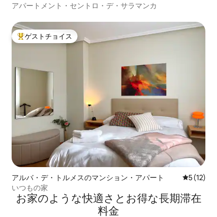
アパートメント・セントロ・デ・サラマンカ
ゲストチョイス
大好評のゲストチョイスです。
アルバ・デ・トルメスのマンション・アパート
レビュー1
5 (12)
いつもの家
お家のような快⁠適⁠さ⁠とお⁠得⁠な長⁠期⁠滞⁠在
料⁠金