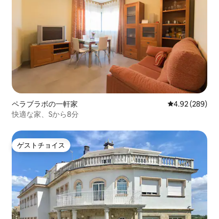
ペラブラボの一軒家
レビュー289件
4.92 (289)
快適な家、Sから8分
ゲストチョイス
ゲストチョイス