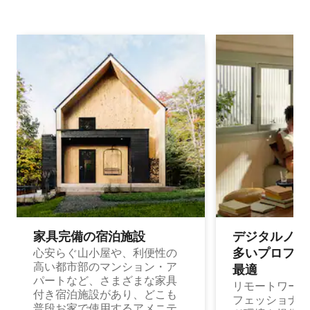
家具完備の宿⁠泊⁠施⁠設
デジタルノマド
多⁠いプ⁠ロ⁠フ⁠ェ⁠
心安らぐ山小屋や、利便性の
高い都市部のマンション・ア
最⁠適
パートなど、さまざまな家具
リモートワーク
付き宿泊施設があり、どこも
フェッショナル
普段お家で使用するアメニテ