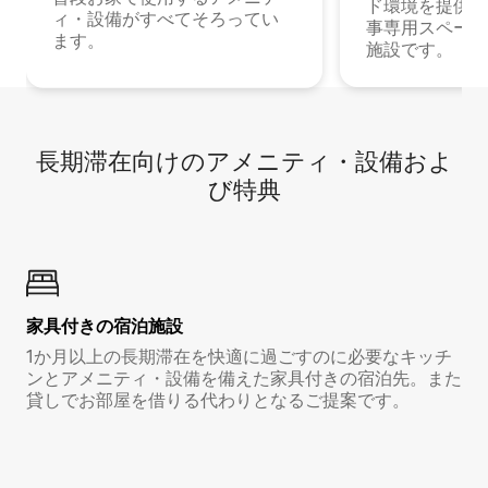
ド環境を提供する
ィ・設備がすべてそろってい
事専用スペース
ます。
施設です。
長期滞在向け⁠のア⁠メ⁠ニ⁠テ⁠ィ⁠・設⁠備⁠およ
び特⁠典
家具付き⁠の宿⁠泊⁠施⁠設
1か月以上の長期滞在を快適に過ごすのに必要なキッチ
ンとアメニティ・設備を備えた家具付きの宿泊先。また
貸しでお部屋を借りる代わりとなるご提案です。