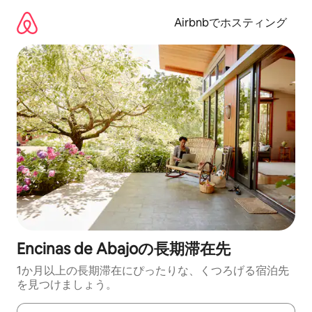
コ
ン
Airbnbでホスティング
テ
ン
ツ
に
ス
キ
ッ
プ
Encinas de Abajoの長期滞在先
1か月以上の長期滞在にぴったりな、くつろげる宿泊先
を見つけましょう。