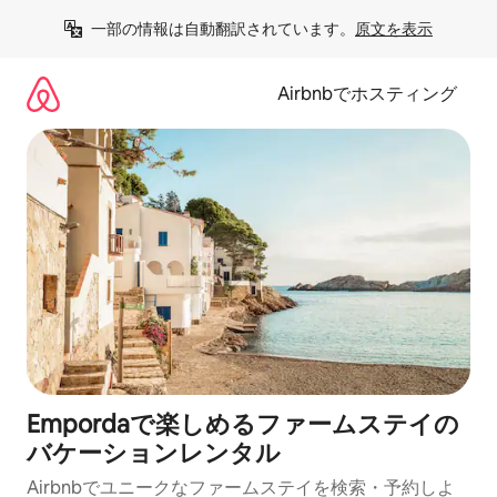
コ
一部の情報は自動翻訳されています。
原文を表示
ン
テ
ン
Airbnbでホスティング
ツ
に
ス
キ
ッ
プ
Empordaで楽しめるファームステイの
バケーションレンタル
Airbnbでユニークなファームステイを検索・予約しよ