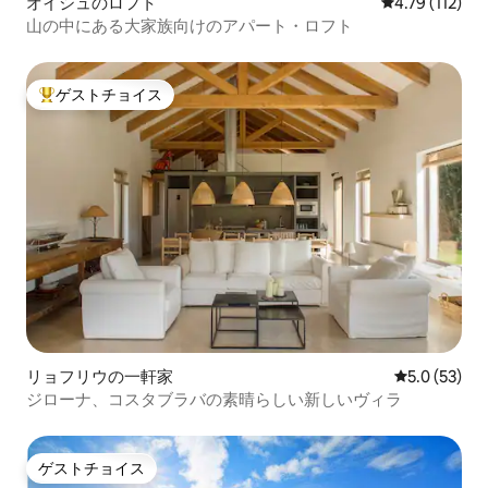
オイシュのロフト
レビュー112
4.79 (112)
山の中にある大家族向けのアパート・ロフト
ゲストチョイス
大好評のゲストチョイスです。
リョフリウの一軒家
レビュー53
5.0 (53)
ジローナ、コスタブラバの素晴らしい新しいヴィラ
ゲストチョイス
ゲストチョイス