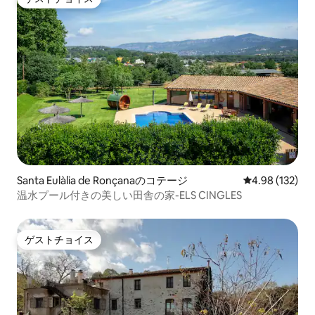
ゲストチョイス
Santa Eulàlia de Ronçanaのコテージ
レビュー132件
4.98 (132)
温水プール付きの美しい田舎の家-ELS CINGLES
ゲストチョイス
ゲストチョイス