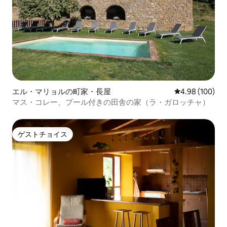
エル・マリョルの町家・長屋
レビュー100件
4.98 (100)
マス・コレー、プール付きの田舎の家（ラ・ガロッチャ）
ゲストチョイス
ゲストチョイス