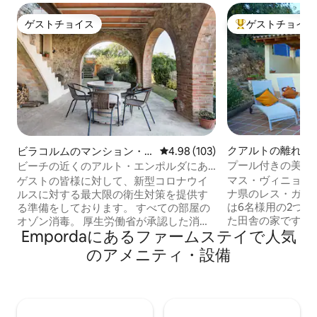
ゲストチョイス
ゲストチョイス
ゲストチョイス
大好評のゲストチ
クアルトの離れ
ビラコルムのマンション・
レビュー103件、5つ星中4.98
4.98 (103)
アパート
プール付きの美しい
ビーチの近くのアルト・エンポルダにあ
503）
る17世紀のマサイア（農家）の家
マス・ヴィニョレ
ゲストの皆様に対して、新型コロナウイ
ナ県のレス・ガバ
ルスに対する最大限の衛生対策を提供す
は6名様用の2つ
る準備をしております。 すべての部屋の
た田舎の家です。
オゾン消毒。 厚生労働省が承認した消毒
Empordaにあるファームステイで人気
食器洗い機、プー
製品を使用した清掃。 屋外エリアの毎日
あります。 料金
の清掃。 17世紀のカタルーニャ風の家の
のアメニティ・設備
部屋とバスルーム
北側に位置する美しく居心地の良い家-ア
ています。宿泊施
パートメント シュルレアリスムの偉大な
す。2人の場合は
天才サルバドール・ダリの故郷であるフ
ームが使用可能と
ィゲーレスからわずか12 km、夢のような
れます。追加料金
ビーチ、歴史的な村々、自然公園の間に