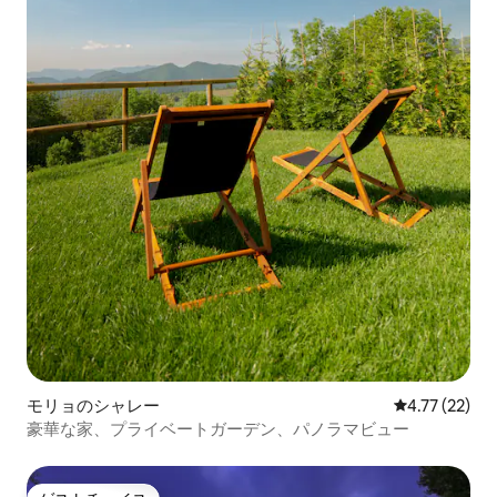
モリョのシャレー
レビュー22件
4.77 (22)
豪華な家、プライベートガーデン、パノラマビュー