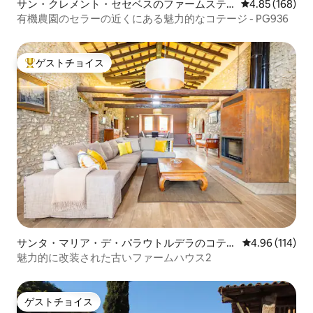
サン・クレメント・セセベスのファームステ
レビュー168件
4.85 (168)
イ
有機農園のセラーの近くにある魅力的なコテージ - PG936
ゲストチョイス
大好評のゲストチョイスです。
サンタ・マリア・デ・パラウトルデラのコテー
レビュー114件
4.96 (114)
ジ
魅力的に改装された古いファームハウス2
ゲストチョイス
ゲストチョイス