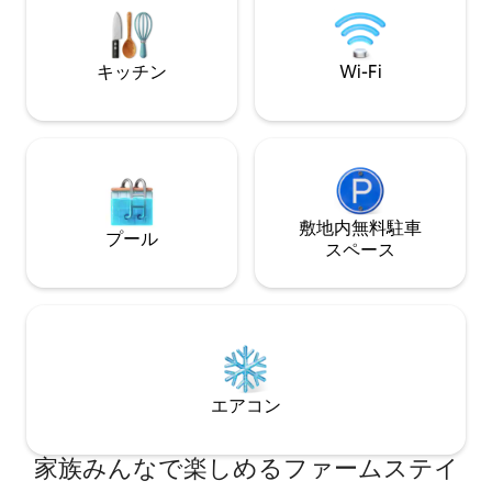
多くのスペースを
あります。 AP-7高速道路から簡単にアク
す。 公正な料金を維持するためにご協力
セスでき、ビーチへも簡単にアクセスで
いただきありがと
きます。この地域では、この地域の素晴
キッチン
Wi-Fi
らしい可能性を最大限に活用できるよう
な多くの活動が提供されています。 駐車
場、玄関、共用庭園 私たちは同じ農場に
住んでいるので、必要なときにはいつで
もお手伝いし、エリア、買い物ができる
店、訪れるべき場所、食事ができるレス
トランなどをご案内します。 静かな小さ
な町で、散歩やサイクリングができ、車
敷地内無料駐⁠車
プール
で数分でビーチに行くことができます。
ス⁠ペ⁠ー⁠ス
フィゲーレスでは、サルバドール・ダリ
美術館を訪れることができます。また、
美しい漁村カダケスには、ダリの邸宅博
物館があるポルトリガットがあります。
敷地内にバス停があります。 敷地外また
は敷地内の駐車場に駐車することができ
ます 私たちの家から美しいビーチに近
エアコン
く、人混みの多いビーチや、より静かな
ビーチがあります。サルバドール・ダリ
美術館、カダケスの隣のポルトリガット
家族みんなで楽しめるファームステイ
の彼の家、シュルレアリスムの天才が住