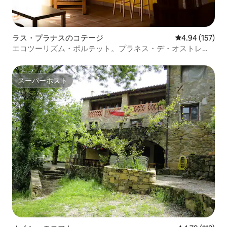
ラス・プラナスのコテージ
レビュー157件
4.94 (157)
エコツーリズム・ポルテット。プラネス・デ・オストレ
ス、ガロチャ
スーパーホスト
スーパーホスト