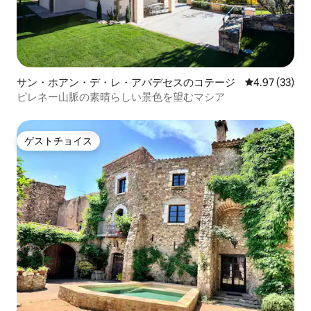
サン・ホアン・デ・レ・アバデセスのコテージ
レビュー33件
4.97 (33)
ピレネー山脈の素晴らしい景色を望むマシア
ゲストチョイス
ゲストチョイス