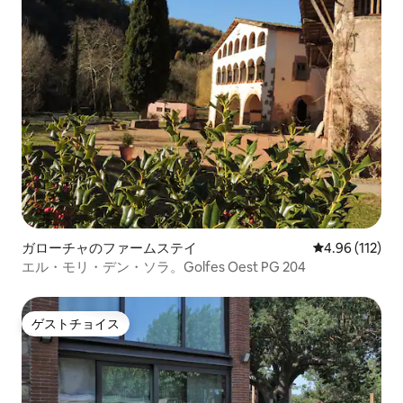
ガローチャのファームステイ
レビュー112件
4.96 (112)
エル・モリ・デン・ソラ。Golfes Oest PG 204
ゲストチョイス
ゲストチョイス