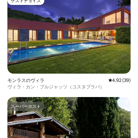
ゲストチョイス
ゲストチョイス
モンラスのヴィラ
レビュー39件
4.92 (39)
ヴィラ・カン・ブルジャッツ（コスタブラバ）
スーパーホスト
スーパーホスト