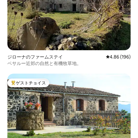
ジローナのファームステイ
レビュー196件
4.86 (196)
ベサルー近郊の自然と有機牧草地。
ゲストチョイス
大好評のゲストチョイスです。