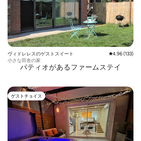
ヴィドレレスのゲストスイート
レビュー133件
4.96 (133)
小さな田舎の家
パティオがあるファームステイ
ゲストチョイス
ゲストチョイス