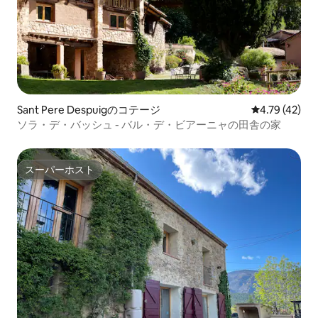
Sant Pere Despuigのコテージ
レビュー42件
4.79 (42)
ソラ・デ・バッシュ - バル・デ・ビアーニャの田舎の家
スーパーホスト
スーパーホスト