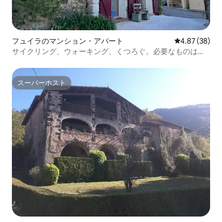
フュイラのマンション・アパート
レビュー38件
4.87 (38)
サイクリング、ウォーキング、くつろぐ。必要なものはす
べてそろっています。
スーパーホスト
スーパーホスト