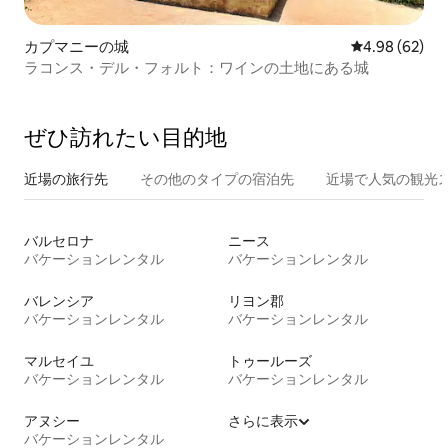
カプマニーの城
レビュー62件
4.98 (62)
ラコンス・デル・フォルト：ワインの土地にある城
ぜひ訪⁠れ⁠た⁠い目⁠的⁠地
近場の旅行先
その他のタ⁠イ⁠プ⁠の宿⁠泊⁠先
近場で人気の観光
バルセロナ
ニース
バケーションレンタル
バケーションレンタル
バレンシア
リヨン郡
バケーションレンタル
バケーションレンタル
マルセイユ
トゥールーズ
バケーションレンタル
バケーションレンタル
アヌシー
さらに表示
バケーションレンタル