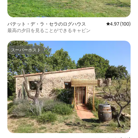
バテット・デ・ラ・セラのログハウス
レビュー100件
4.97 (100)
最高の夕日を見ることができるキャビン
スーパーホスト
スーパーホスト