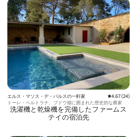
エルス・マソス・デ・パルスの一軒家
レビュー24件
4.67 (24)
トーレ・ベルトラナ、ブドウ畑に囲まれた歴史的な農家
洗濯機と乾燥機を完備したファームス
テイの宿泊先