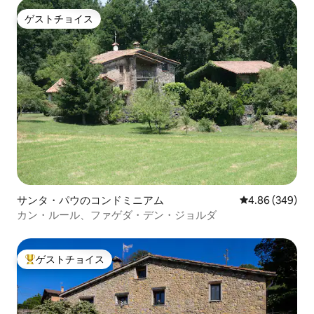
ゲストチョイス
ゲストチョイス
サンタ・パウのコンドミニアム
レビュー349件
4.86 (349)
カン・ルール、ファゲダ・デン・ジョルダ
ゲストチョイス
大好評のゲストチョイスです。