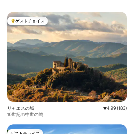
んでいた最後の家であるプボル城などが
あるダリニアン三角形に近いです。 美し
いジローナの街とその旧市街は、国内で
最も美しいものの一つであり、他にも多
ゲストチョイス
大好評のゲストチョイスです。
くの中世や漁村があります。
リャエスの城
レビュー183件
4.99 (183)
10世紀の中世の城
ゲストチョイス