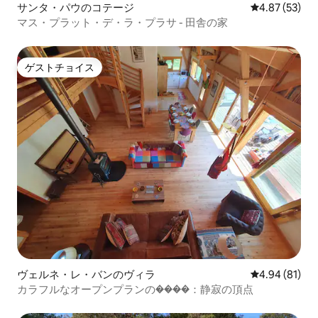
サンタ・パウのコテージ
レビュー53件
4.87 (53)
マス・プラット・デ・ラ・プラサ - 田舎の家
ゲストチョイス
ゲストチョイス
ヴェルネ・レ・バンのヴィラ
レビュー81件
4.94 (81)
カラフルなオープンプランの����：静寂の頂点