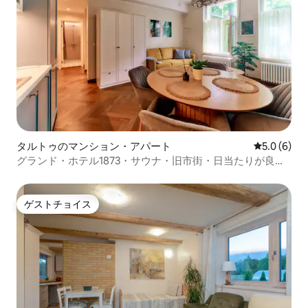
タルトゥのマンション・アパート
レビュー6
5.0 (6)
グランド・ホテル1873・サウナ・旧市街・日当たりが良く
穏やか
ゲストチョイス
ゲストチョイス