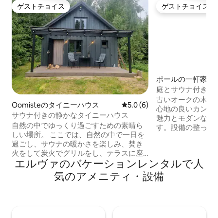
ゲストチョイス
ゲストチョイス
ゲストチョイス
ゲストチョイス
ポールの一軒家
庭とサウナ付きの
カントリーハウス
古いオークの木々
Oomisteのタイニーハウス
レビュー6件、5つ星中5.0
5.0 (6)
心地の良いカント
サウナ付きの静かなタイニーハウス
魅力とモダンな快
自然の中でゆっくり過ごすための素晴ら
す。設備の整った
しい場所。 ここでは、自然の中で一日を
炉、広々としたリ
過ごし、サウナの暖かさを楽しみ、焚き
クスした雰囲気を
火をして炭火でグリルをし、テラスに座
室は幅広のマット
エルヴァのバケーションレンタルで人
って鳥のさえずりを聞くことができま
す。サウナには、
す。 設備はすべて揃っています：設備の
し）とリラックス
気のアメニティ・設備
整ったキッチン、快適なベッド、バスル
ジャグジーがあり
ーム、トイレ。 ここでは心地よく孤立し
音を立てる暖炉を
た気分になれますが、近くにはたくさん
イキングコースを
の見どころもあります。パンゴディ湖と
旅行やロマンチッ
ハイキングコースは2.5km、エルヴァの