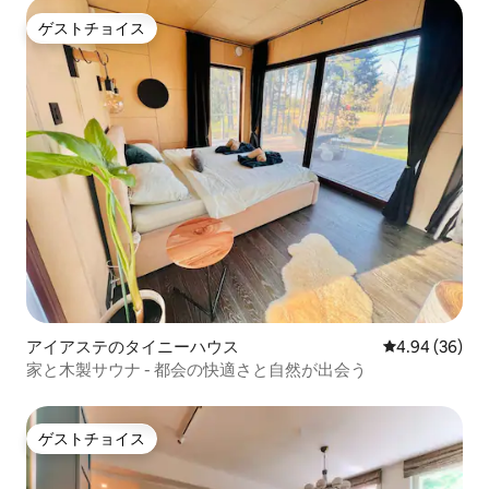
ゲストチョイス
ゲストチョイス
アイアステのタイニーハウス
レビュー36件
4.94 (36)
家と木製サウナ - 都会の快適さと自然が出会う
ゲストチョイス
ゲストチョイス