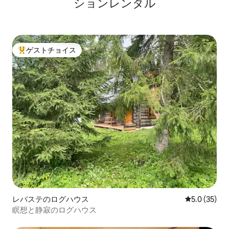
ションレンタル
ゲストチョイス
大好評のゲストチョイスです。
レバステのログハウス
レビュー35
5.0 (35)
瞑想と静寂のログハウス