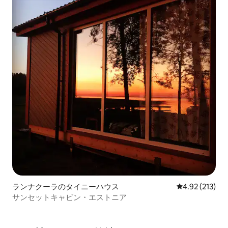
ランナクーラのタイニーハウス
レビュー213件
4.92 (213)
サンセットキャビン・エストニア