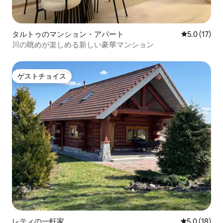
タルトゥのマンション・アパート
レビュー17
5.0 (17)
川の眺めが楽しめる新しい豪華マンション
ゲストチョイス
ゲストチョイス
レティの一軒家
レビュー18
5.0 (18)