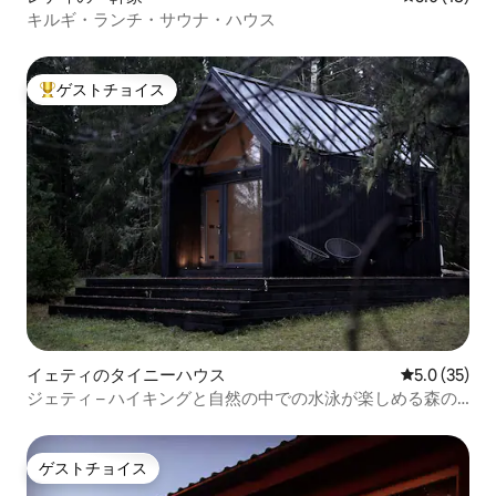
キルギ・ランチ・サウナ・ハウス
ゲストチョイス
大好評のゲストチョイスです。
イェティのタイニーハウス
レビュー35
5.0 (35)
ジェティ – ハイキングと自然の中での水泳が楽しめる森の
中の宿泊先
ゲストチョイス
ゲストチョイス