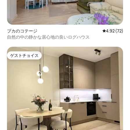
プカのコテージ
レビュー72件
4.92 (72)
自然の中の静かな居心地の良いログハウス
ゲストチョイス
ゲストチョイス