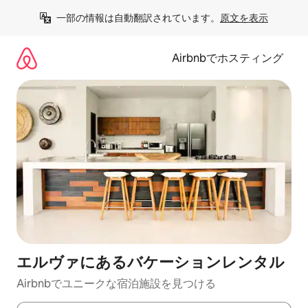
コ
一部の情報は自動翻訳されています。
原文を表示
ン
テ
ン
Airbnbでホスティング
ツ
に
ス
キ
ッ
プ
エルヴァにあるバケーションレンタル
Airbnbでユニークな宿泊施設を見つける