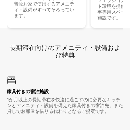
フェッショナル
普段お家で使用するアメニテ
ド環境を提供する
ィ・設備がすべてそろってい
事専用スペース
ます。
施設です。
長期滞在向け⁠のア⁠メ⁠ニ⁠テ⁠ィ⁠・設⁠備⁠およ
び特⁠典
家具付き⁠の宿⁠泊⁠施⁠設
1か月以上の長期滞在を快適に過ごすのに必要なキッチ
ンとアメニティ・設備を備えた家具付きの宿泊先。また
貸しでお部屋を借りる代わりとなるご提案です。