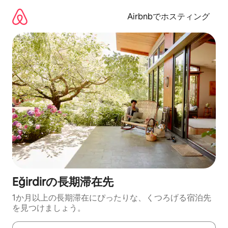
コ
ン
Airbnbでホスティング
テ
ン
ツ
に
ス
キ
ッ
プ
Eğirdirの長期滞在先
1か月以上の長期滞在にぴったりな、くつろげる宿泊先
を見つけましょう。