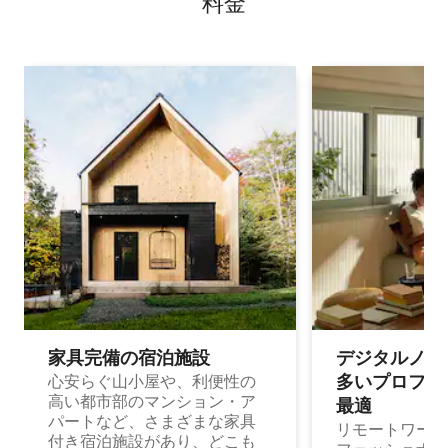
料⁠金
家具完備の宿⁠泊⁠施⁠設
デジタルノマド
多⁠いプ⁠ロ⁠フ⁠ェ⁠
心安らぐ山小屋や、利便性の
高い都市部のマンション・ア
最⁠適
パートなど、さまざまな家具
リモートワーク
付き宿泊施設があり、どこも