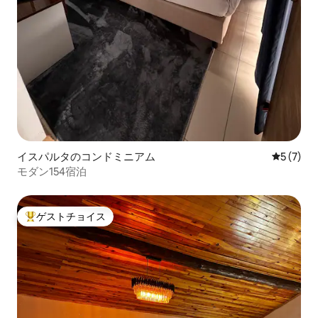
イスパルタのコンドミニアム
レビュー
5 (7)
モダン154宿泊
ゲストチョイス
大好評のゲストチョイスです。