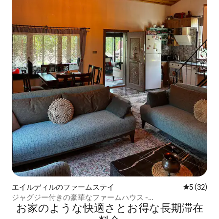
エイルディルのファームステイ
レビュー3
5 (32)
ジャグジー付きの豪華なファームハウス -
お家のような快⁠適⁠さ⁠とお⁠得⁠な長⁠期⁠滞⁠在
CelebiogluFarmhouse