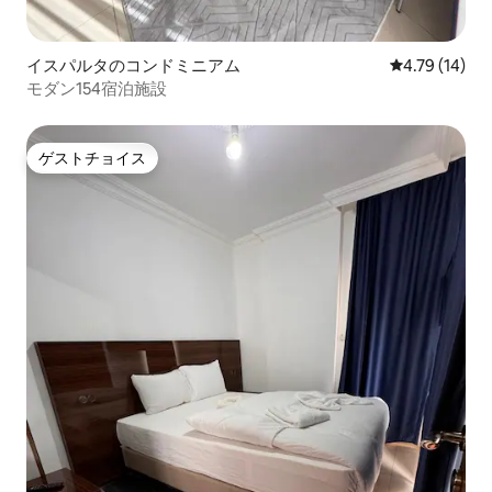
イスパルタのコンドミニアム
レビュー14件
4.79 (14)
モダン154宿泊施設
ゲストチョイス
ゲストチョイス