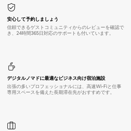
安心して予約しましょう
信頼できるゲストコミュニティからのレビューを確認で
き、24時間365日対応のサポートも付いています。
デジタルノマド⁠に最⁠適⁠なビ⁠ジ⁠ネ⁠ス⁠向⁠け宿⁠泊⁠施⁠設
出張の多いプロフェッショナルには、高速Wi-Fiと仕事
専用スペースを備えた長期滞在先がおすすめです。