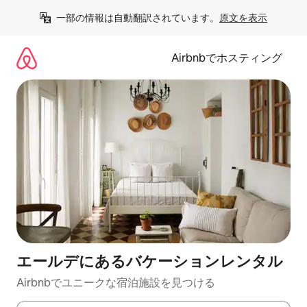
コ
一部の情報は自動翻訳されています。
原文を表示
ン
テ
ン
Airbnbでホスティング
ツ
に
ス
キ
ッ
プ
エールデにあるバケーションレンタル
Airbnbでユニークな宿泊施設を見つける