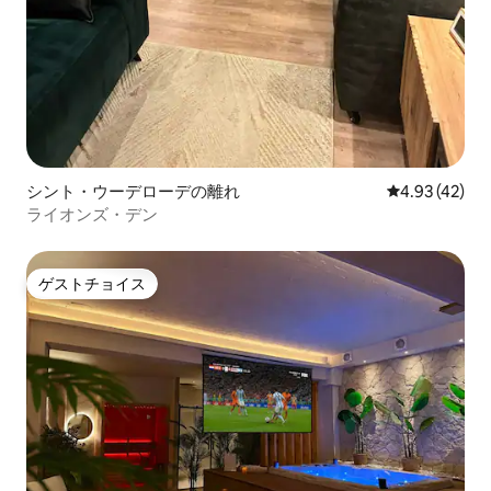
シント・ウーデローデの離れ
レビュー42件
4.93 (42)
ライオンズ・デン
ゲストチョイス
ゲストチョイス