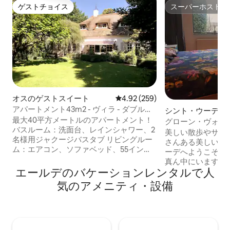
ゲストチョイス
スーパーホスト
ゲストチョイス
スーパーホスト
オスのゲストスイート
レビュー259件、5つ星中4.92
4.92 (259)
アパートメント43m2 - ヴィラ - ダブルジ
シント・ウーデロ
ャグジー - サウナ
最大40平方メートルのアパートメント！
トスイート
グローン・ヴォウ
バスルーム：洗面台、レインシャワー、2
の完璧な拠点です
美しい散歩やサイ
名様用ジャクージバスタブ リビングルー
さんある美しい村
ム：エアコン、ソファベッド、55インチ
ーデへようこそ！
SMART TV（NLziet、Netflix、
真ん中にいます。
Chromecast対応） 寝室：キングサイズ
エールデのバケーションレンタルで人
な中心部から徒歩
の電動調節可能ボックススプリング、55
ーフェン（空港）
気のアメニティ・設備
インチスマートテレビ キッチン/ダイニン
約15分の場所にあ
グエリア：4人用ダイニングテーブル、エ
Schoot）とサウナ
スプレッソマシン、設備の整ったキッチ
くにあります。私
ン：オーブン、電子レンジ、冷蔵庫、コ
ある静かな通りに
ンロ、食器洗い機など 朝食：1名様1泊あ
の自由に位置する