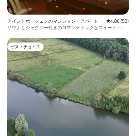
アイントホーフェンのマンション・アパート
レビュー50件
4.86 (50)
サウナとジャグジー付きのロマンティックなスイート・ア
イントホーフェン
ゲストチョイス
ゲストチョイス