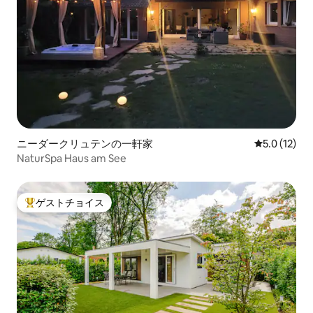
ニーダークリュテンの一軒家
レビュー12
5.0 (12)
NaturSpa Haus am See
ゲストチョイス
大好評のゲストチョイスです。