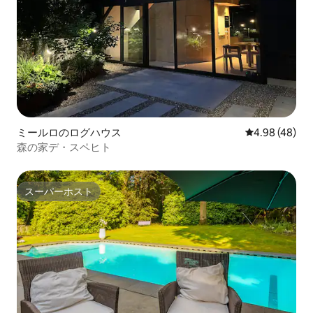
ミールロのログハウス
レビュー48件
4.98 (48)
森の家デ・スペヒト
スーパーホスト
スーパーホスト