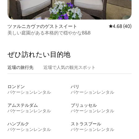
ツァルニカヴァのゲストスイート
レビュー40件
4.68 (40)
美しい庭園がある本格的で穏やかなB&B
ぜひ訪⁠れ⁠た⁠い目⁠的⁠地
近場の旅行先
近場で人気の観光スポット
ロンドン
パリ
バケーションレンタル
バケーションレンタル
アムステルダム
ブリュッセル
バケーションレンタル
バケーションレンタル
ハンブルク
ストラスブール
バケーションレンタル
バケーションレンタル