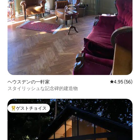
ヘウスデンの一軒家
レビュー56件
4.95 (56)
スタイリッシュな記念碑的建造物
ゲストチョイス
大好評のゲストチョイスです。