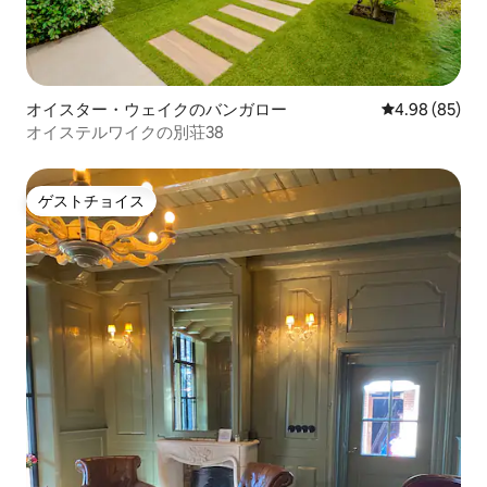
オイスター・ウェイクのバンガロー
レビュー85件
4.98 (85)
オイステルワイクの別荘38
ゲストチョイス
ゲストチョイス