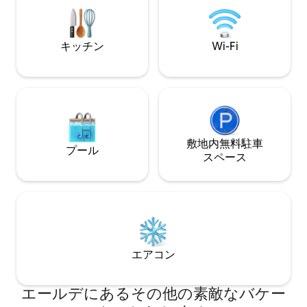
たり13ユーロの追加料金 プライベートサ
とができます。無料
ウナ：1回90分、1人あたり12.50ユーロ 裏
ビ、Netflixが利
庭の専用テラス
キッチン
Wi-Fi
敷地内無料駐⁠車
プール
ス⁠ペ⁠ー⁠ス
エアコン
エールデにあるその他の素敵なバケー