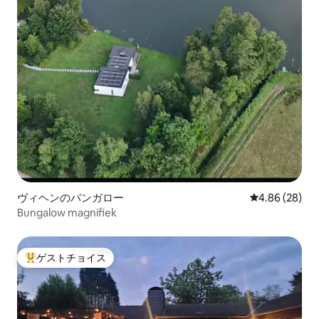
ヴィヘンのバンガロー
レビュー28件
4.86 (28)
Bungalow magnifiek
ゲストチョイス
大好評のゲストチョイスです。