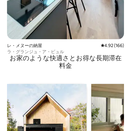
レ・メヌーの納屋
レビュー166件
4.92 (166)
ラ・グランジュ・ア・ビュル
お家のような快⁠適⁠さ⁠とお⁠得⁠な長⁠期⁠滞⁠在
料⁠金