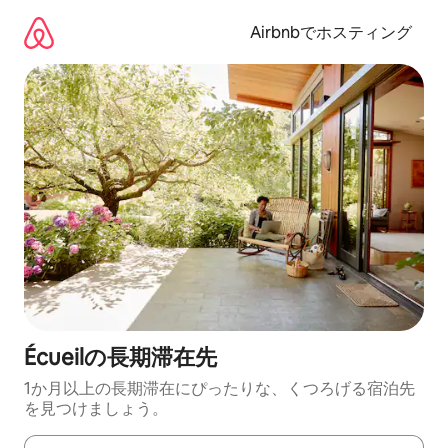
コ
ン
Airbnbでホスティング
テ
ン
ツ
に
ス
キ
ッ
プ
Écueilの長期滞在先
1か月以上の長期滞在にぴったりな、くつろげる宿泊先
を見つけましょう。