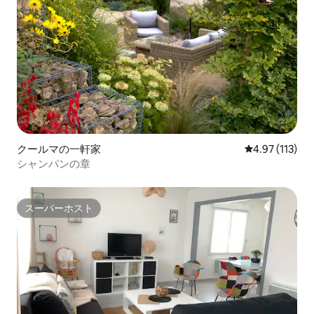
クールマの一軒家
レビュー113
4.97 (113)
シャンパンの章
スーパーホスト
スーパーホスト