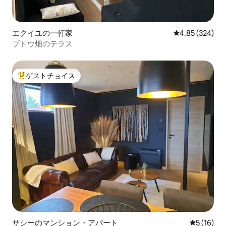
エクイユの一軒家
レビュー324件
4.85 (324)
ブドウ畑のテラス
ゲストチョイス
大好評のゲストチョイスです。
サシーのマンション・アパート
レビュー1
5 (16)