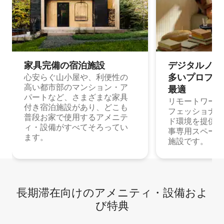
家具完備の宿⁠泊⁠施⁠設
デジタルノマド
多⁠いプ⁠ロ⁠フ⁠ェ⁠
心安らぐ山小屋や、利便性の
高い都市部のマンション・ア
最⁠適
パートなど、さまざまな家具
リモートワーク
付き宿泊施設があり、どこも
フェッショナル
普段お家で使用するアメニテ
ド環境を提供する
ィ・設備がすべてそろってい
事専用スペース
ます。
施設です。
長期滞在向け⁠のア⁠メ⁠ニ⁠テ⁠ィ⁠・設⁠備⁠およ
び特⁠典