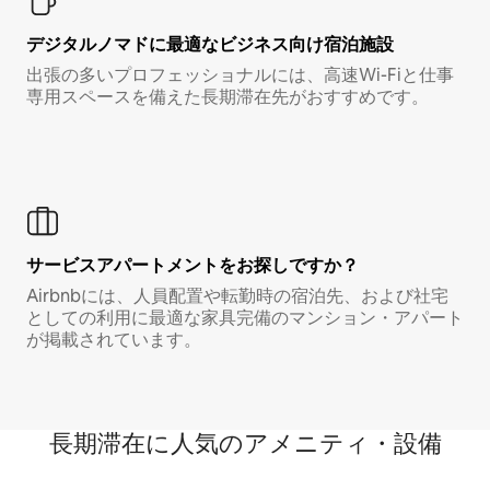
デジタルノマド⁠に最⁠適⁠なビ⁠ジ⁠ネ⁠ス⁠向⁠け宿⁠泊⁠施⁠設
出張の多いプロフェッショナルには、高速Wi-Fiと仕事
専用スペースを備えた長期滞在先がおすすめです。
サービスアパートメントをお探しですか？
Airbnbには、人員配置や転勤時の宿泊先、および社宅
としての利用に最適な家具完備のマンション・アパート
が掲載されています。
長期滞在に人気のアメニティ・設備