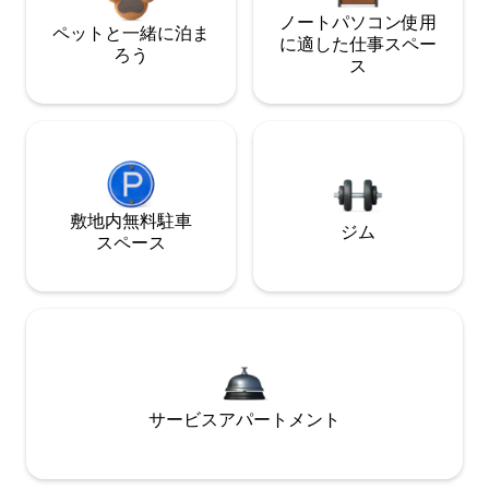
ノートパソコン使用
ペットと一緒に泊ま
に適した仕事スペー
ろう
ス
敷地内無料駐⁠車
ジム
ス⁠ペ⁠ー⁠ス
サービスアパートメント