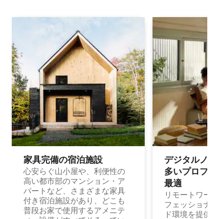
家具完備の宿⁠泊⁠施⁠設
デジタルノマド
多⁠いプ⁠ロ⁠フ⁠ェ⁠
心安らぐ山小屋や、利便性の
高い都市部のマンション・ア
最⁠適
パートなど、さまざまな家具
リモートワーク
付き宿泊施設があり、どこも
フェッショナル
普段お家で使用するアメニテ
ド環境を提供する