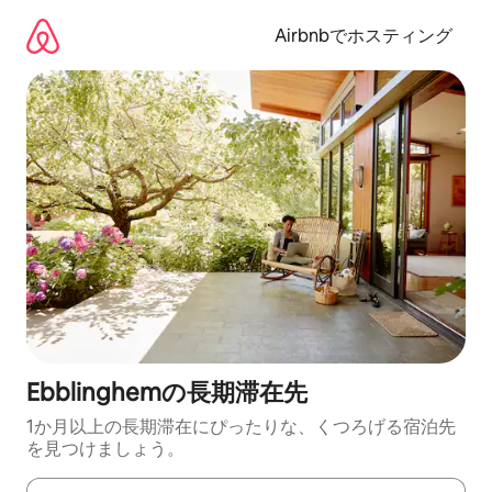
コ
ン
Airbnbでホスティング
テ
ン
ツ
に
ス
キ
ッ
プ
Ebblinghemの長期滞在先
1か月以上の長期滞在にぴったりな、くつろげる宿泊先
を見つけましょう。