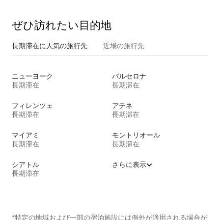
ぜひ訪⁠れ⁠た⁠い目⁠的⁠地
長期滞在に人気の旅行先
近場の旅行先
ニューヨーク
バルセロナ
長期滞在
長期滞在
フィレンツェ
アテネ
長期滞在
長期滞在
マイアミ
モントリオール
長期滞在
長期滞在
シアトル
さらに表示
長期滞在
*特定の地域および一部の宿泊施設には例外が適用される場合が