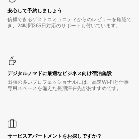
安心して予約しましょう
信頼できるゲストコミュニティからのレビューを確認で
き、24時間365日対応のサポートも付いています。
デジタルノマド⁠に最⁠適⁠なビ⁠ジ⁠ネ⁠ス⁠向⁠け宿⁠泊⁠施⁠設
出張の多いプロフェッショナルには、高速Wi-Fiと仕事
専用スペースを備えた長期滞在先がおすすめです。
サービスアパートメントをお探しですか？