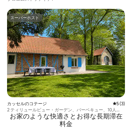
スーパーホスト
スーパーホスト
カッセルのコテージ
レビュー
5 (3)
2 ティリュールビュー・ガーデン、バーベキュー、10人
お家のような快⁠適⁠さ⁠とお⁠得⁠な長⁠期⁠滞⁠在
用、駐車場
料⁠金