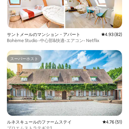
サントメールのマンション・アパート
レビュー82件
4.93 (82)
Bohème Studio -中心部&快適-エアコン- Netflix
スーパーホスト
スーパーホスト
ルネスキュールのファームステイ
レビュー51件
4.76 (51)
ブロエムストラテギテ1