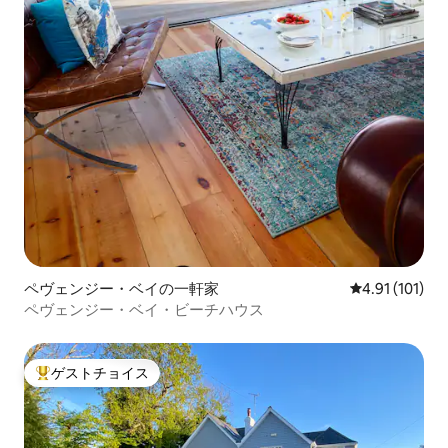
ペヴェンジー・ベイの一軒家
レビュー101
4.91 (101)
ペヴェンジー・ベイ・ビーチハウス
ゲストチョイス
大好評のゲストチョイスです。