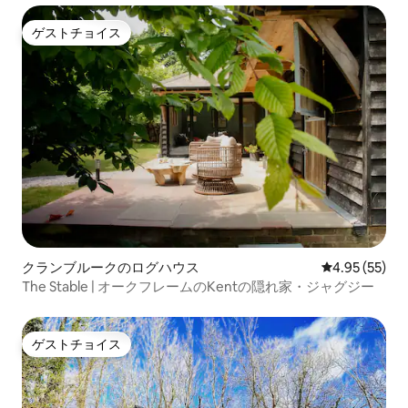
ゲストチョイス
ゲストチョイス
クランブルークのログハウス
レビュー55件
4.95 (55)
The Stable | オークフレームのKentの隠れ家・ジャグジー
ゲストチョイス
ゲストチョイス