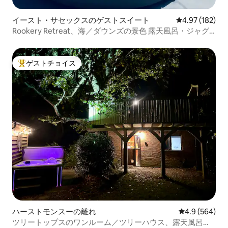
イースト・サセックスのゲストスイート
レビュー182件
4.97 (182)
Rookery Retreat、海／ダウンズの景色 露天風呂・ジャグ
ジー付き
ゲストチョイス
大好評のゲストチョイスです。
ハーストモンスーの離れ
レビュー564
4.9 (564)
ツリートップスのワンルーム／ツリーハウス、露天風呂・