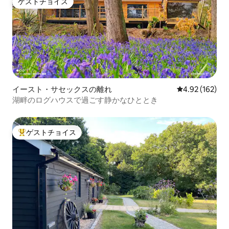
ゲストチョイス
ゲストチョイス
イースト・サセックスの離れ
レビュー162件
4.92 (162)
湖畔のログハウスで過ごす静かなひととき
ゲストチョイス
大好評のゲストチョイスです。