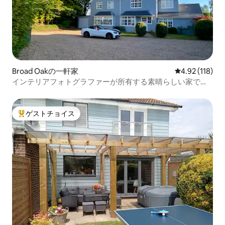
Broad Oakの一軒家
レビュー118件
4.92 (118)
インテリアフォトグラファーが所有する素晴らしい家で
す。
ゲストチョイス
大好評のゲストチョイスです。