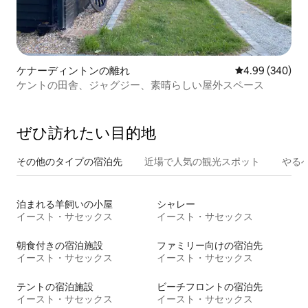
ケナーディントンの離れ
レビュー340件
4.99 (340)
ケントの田舎、ジャグジー、素晴らしい屋外スペース
ぜひ訪⁠れ⁠た⁠い目⁠的⁠地
その他のタ⁠イ⁠プ⁠の宿⁠泊⁠先
近場で人気の観光スポット
やる
泊まれる羊飼いの小屋
シャレー
イースト・サセックス
イースト・サセックス
朝食付きの宿泊施設
ファミリー向けの宿泊先
イースト・サセックス
イースト・サセックス
テントの宿泊施設
ビーチフロントの宿泊先
イースト・サセックス
イースト・サセックス