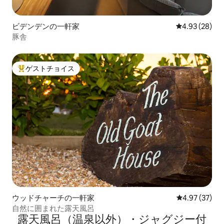
ビデンデンの一軒家
レビュー28件
4.93 (28)
豚舎
ゲストチョイス
大好評のゲストチョイスです。
ウッドチャーチの一軒家
レビュー37件
4.97 (37)
自然に囲まれた露天風呂
露天風呂（温泉以外）・ジャグジー付