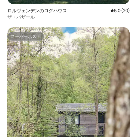
ロルヴェンデンのログハウス
レビュー20
5.0 (20)
ザ・バザール
スーパーホスト
スーパーホスト