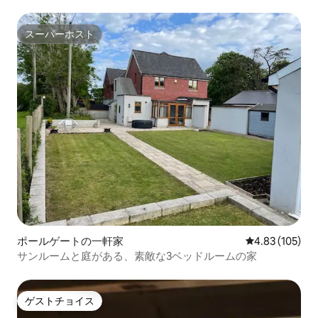
スーパーホスト
スーパーホスト
ポールゲートの一軒家
レビュー105件
4.83 (105)
サンルームと庭がある、素敵な3ベッドルームの家
ゲストチョイス
ゲストチョイス