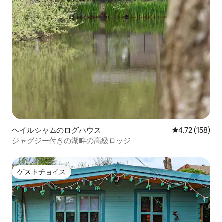
ヘイルシャムのログハウス
レビュー158件
4.72 (158)
ジャグジー付きの湖畔の高級ロッジ
ゲストチョイス
ゲストチョイス