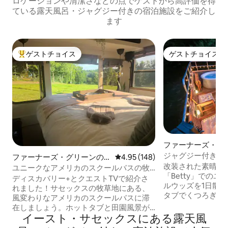
ロケーションや清潔さなどの点でゲストから高評価を得
ている露天風呂・ジャグジー付きの宿泊施設をご紹介し
ます
ゲストチョイス
ゲストチョイス
大好評のゲストチョイスです。
ゲストチョイス
ファーナーズ・グ
イニーハウス
ジャグジー付きの
ファーナーズ・グリーンの
レビュー148件、5つ星中4.95
4.95 (148)
名様までご宿泊い
改装された素晴ら
タイニーハウス
ユニークなアメリカのスクールバスの牧
「Betty」での
草地の隠れ家的な宿泊先（ジャグジー付
ディスカバリー+とクエストTVで紹介さ
ルウッズを1日散
き）
れました！サセックスの牧草地にある、
タブでくつろぎま
風変わりなアメリカのスクールバスに滞
イジーゴルフをプ
在しましょう。ホットタブと田園風景が
ッシュダウンフォ
イースト・サセックスにある露天風
楽しめます。自分たちだけの空間で、風
地元のブドウ園で
変わりで高級なグランピングを楽しみた