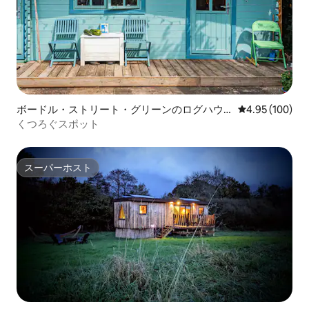
ボードル・ストリート・グリーンのログハウ
レビュー100件
4.95 (100)
ス
くつろぐスポット
スーパーホスト
スーパーホスト