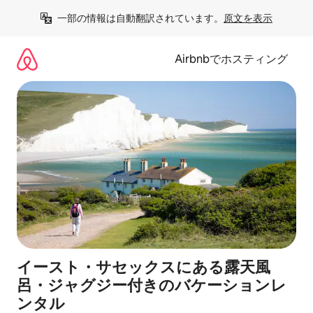
コ
一部の情報は自動翻訳されています。
原文を表示
ン
テ
ン
Airbnbでホスティング
ツ
に
ス
キ
ッ
プ
イースト・サセックスにある露天風
呂・ジャグジー付きのバケーションレ
ンタル