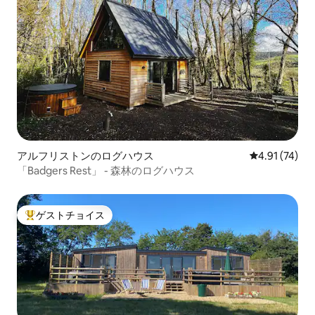
アルフリストンのログハウス
レビュー74件
4.91 (74)
「Badgers Rest」 - 森林のログハウス
ゲストチョイス
大好評のゲストチョイスです。