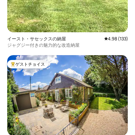
イースト・サセックスの納屋
レビュー133件
4.98 (133)
ジャグジー付きの魅力的な改造納屋
ゲストチョイス
大好評のゲストチョイスです。