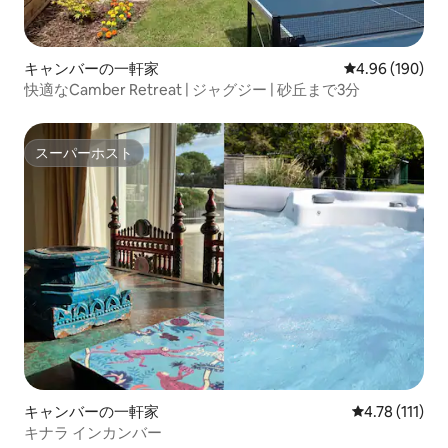
キャンバーの一軒家
レビュー190件
4.96 (190)
快適なCamber Retreat | ジャグジー | 砂丘まで3分
スーパーホスト
スーパーホスト
キャンバーの一軒家
レビュー111
4.78 (111)
キナラ インカンバー