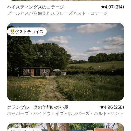
ヘイスティングスのコテージ
レビュー214件
4.97 (214)
プールとスパを備えたスワローズネスト・コテージ
ゲストチョイス
大好評のゲストチョイスです。
クランブルークの羊飼いの小屋
レビュー258件
4.96 (258)
ホッパーズ・ハイドウェイズ - ホッパーズ・ハルト - ケント