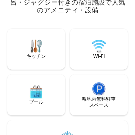
呂・ジャグジー付きの宿泊施設で人気
を楽しんだり、敷
いカップルに最適です。屋内：快適なダ
のアメニティ・設備
パーラーを楽しんだりも
ブルベッド、専用バスルーム、フルキッ
は、階下に超快適
チン（ネスプレッソ+ポッド）、Wi-Fi、
ヨーロッパサイズ
暖房。外：ファイヤーピット、バーベキ
います！上階と下
ュー、ハンモック、専用の湯船。近隣に
時期には電気毛布
はブルーベル・ヴィンヤード、アッシュ
で居心地の良い空
ダウン・フォレスト、アルパカとの散
16歳以上限定、6
歩、パブ、ジェラートがあります。ユニ
ークな隠れ家。誕生日、記念日、または
キッチン
Wi-Fi
ただの居心地の良い逃避行に。
敷地内無料駐⁠車
プール
ス⁠ペ⁠ー⁠ス