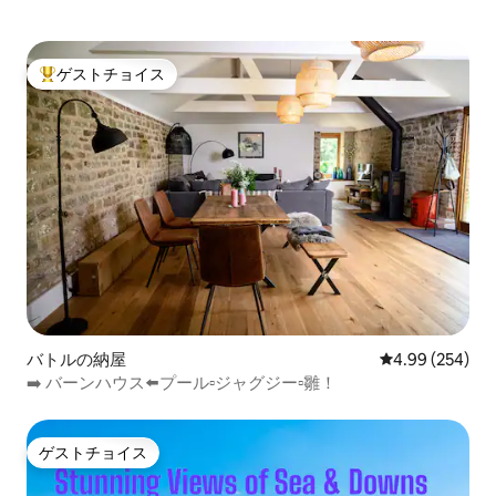
ゲストチョイス
大好評のゲストチョイスです。
バトルの納屋
レビュー254件
4.99 (254)
➡️ バーンハウス⬅️プール▫️ジャグジー▫️雛！
ゲストチョイス
ゲストチョイス