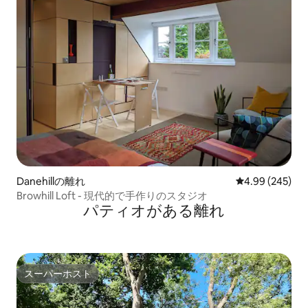
Danehillの離れ
レビュー245件
4.99 (245)
Browhill Loft - 現代的で手作りのスタジオ
パティオがある離れ
スーパーホスト
スーパーホスト