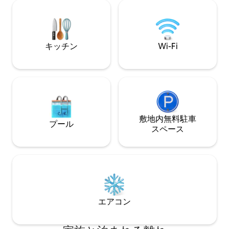
す。 私たちも庭
アクセスでき、田舎道を車で走ったり自
の一部ですが、プ
転車で走ったりするとわずか3マイルで
機会はたくさんあ
す。 グリンデボーン・オペラハウスは、
ブルームズベリーセットのカントリーハ
キッチン
Wi-Fi
ウスであるチャールストン・ファームハ
ウスと同じくらい近い場所にあります。
イーストサセックスのおすすめスポット
に最適なロケーションです。 プライバシ
ーを確保するために、専用ドライブをご
用意しており、納屋へのアクセスも別途
です。 景色を楽しめるように、庭とテラ
スがあります。 すべての宿泊施設は1階建
敷地内無料駐⁠車
プール
てで、必要に応じて車椅子用の庭からテ
ス⁠ペ⁠ー⁠ス
ラスへのアシストをご利用いただけま
す。 私たちは納屋の北にある家に住んで
おり、旅行、アトラクション、レストラ
ンのおすすめに関する地元の情報を提供
することができます。 地元の宿屋「The
Yew Tree」はとても歓迎してくれ、地元
のエール「Harveys」やロングマンなど
エアコン
の地元の職人の醸造物を提供していま
す。 家は、自家製食品や地元の農産物を
提供する村の店やカフェから徒歩3分で