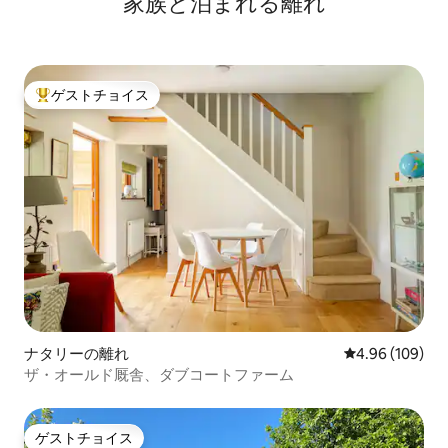
家族と泊まれる離れ
す。 シーフォードとニューヘイブンのビ
ーチは車で15分です。 すぐ近くに素晴ら
しい村のパブがあります。 ベリック駅は
わずか2.5マイルの距離にあり、ロンド
ン、ガトウィック、ブライトン、イース
ゲストチョイス
トボーンに行く電車があります。 ロンド
大好評のゲストチョイスです。
ン・ガトウィック空港（LGW）から車で
45分、ロンドン・ヒースロー空港
（LHR）から車で約1時間15分です。 公共
交通機関は限られており、お車をお持ち
でない場合はタクシーをご利用いただく
ことをおすすめします。 納屋からは、庭
園を一望できる寝室を含め、広大な景色
が眺められます。 納屋は、干し草のため
に育てられている大きな緑の野原に隣接
しています。 マウント・キャバーンとし
て知られる古代サクソンの墓塚の後ろに
沈む夕日。 空を燃やすような夕日が最高
です！
ナタリーの離れ
レビュー109件
4.96 (109)
ザ・オールド厩舎、ダブコートファーム
ゲストチョイス
ゲストチョイス