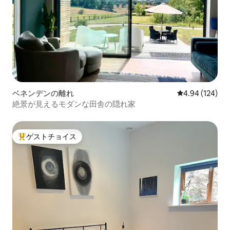
ベネンデンの離れ
レビュー124件
4.94 (124)
絶景が見えるモダンな田舎の隠れ家
ゲストチョイス
大好評のゲストチョイスです。