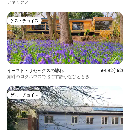
アネックス
ゲストチョイス
ゲストチョイス
イースト・サセックスの離れ
レビュー162件
4.92 (162)
湖畔のログハウスで過ごす静かなひととき
ゲストチョイス
ゲストチョイス