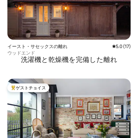
イースト・サセックスの離れ
レビュー17
5.0 (17)
ウッドエンド
洗濯機と乾燥機を完備した離れ
ゲストチョイス
大好評のゲストチョイスです。