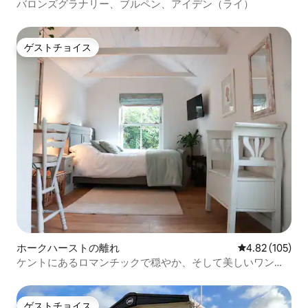
バロンズグラナリー、ブルペン、アイデン（ライ）
ゲストチョイス
ゲストチョイス
ホークハーストの離れ
レビュー105件
4.82 (105)
ケントにあるロマンチックで穏やか、そして美しいワンル
ーム
ゲストチョイス