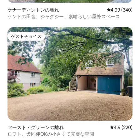
ケナーディントンの離れ
レビュー340件
4.99 (340)
ケントの田舎、ジャグジー、素晴らしい屋外スペース
ゲストチョイス
ゲストチョイス
フースト・グリーンの離れ
レビュー220
4.9 (220)
ロフト、犬同伴OKの小さくて完璧な空間