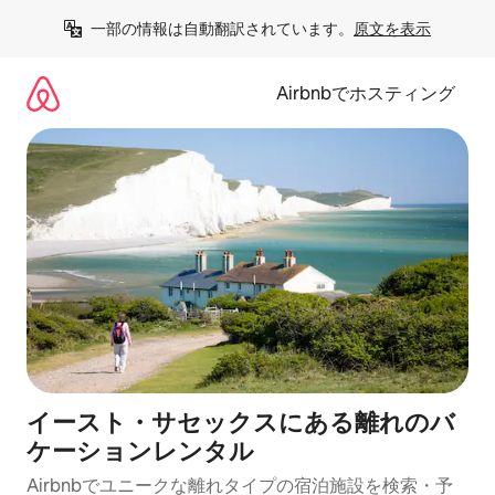
コ
一部の情報は自動翻訳されています。
原文を表示
ン
テ
ン
Airbnbでホスティング
ツ
に
ス
キ
ッ
プ
イースト・サセックスにある離れのバ
ケーションレンタル
Airbnbでユニークな離れタイプの宿泊施設を検索・予