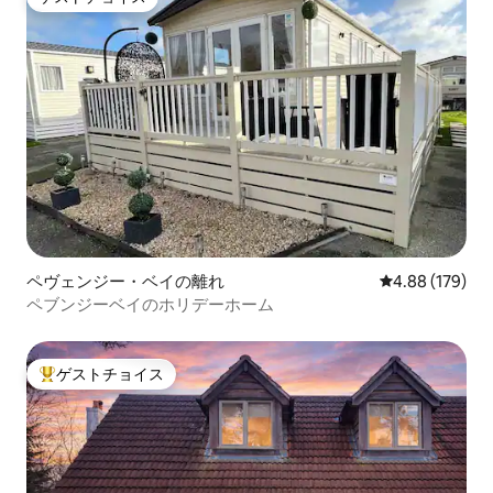
ゲストチョイス
ペヴェンジー・ベイの離れ
レビュー179件
4.88 (179)
ペブンジーベイのホリデーホーム
ゲストチョイス
大好評のゲストチョイスです。