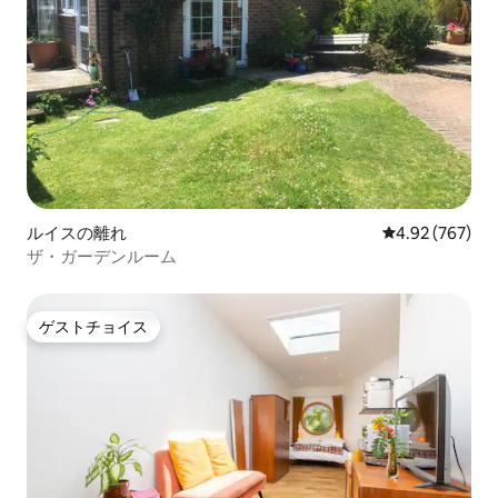
ルイスの離れ
レビュー767件
4.92 (767)
ザ・ガーデンルーム
ゲストチョイス
ゲストチョイス