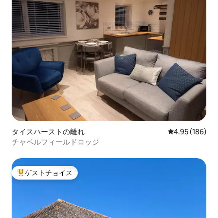
タイスハーストの離れ
レビュー186件
4.95 (186)
チャペルフィールドロッジ
ゲストチョイス
大好評のゲストチョイスです。