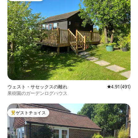
ウェスト・サセックスの離れ
レビュー491件
4.91 (491)
果樹園のガーデンログハウス
ゲストチョイス
大好評のゲストチョイスです。