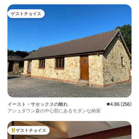
ゲストチョイス
ゲストチョイス
イースト・サセックスの離れ
レビュー256件
4.86 (256)
アシュダウン森の中心部にあるモダンな納屋
ゲストチョイス
大好評のゲストチョイスです。