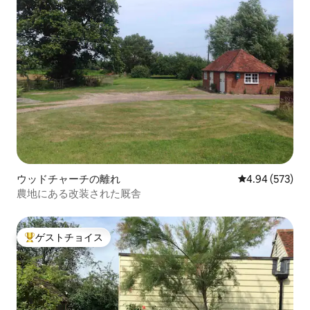
ウッドチャーチの離れ
レビュー573件
4.94 (573)
農地にある改装された厩舎
ゲストチョイス
大好評のゲストチョイスです。