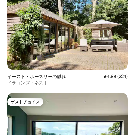
イースト・ホースリーの離れ
レビュー224件
4.89 (224)
ドラゴンズ・ネスト
ゲストチョイス
ゲストチョイス