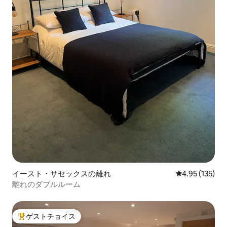
イースト・サセックスの離れ
レビュー135件
4.95 (135)
離れのダブルルーム
ゲストチョイス
大好評のゲストチョイスです。