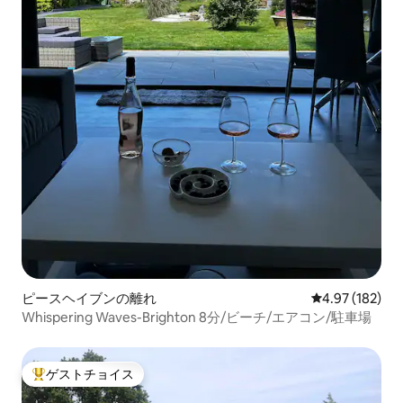
ピースヘイブンの離れ
レビュー182件
4.97 (182)
Whispering Waves-Brighton 8分/ビーチ/エアコン/駐車場
ゲストチョイス
大好評のゲストチョイスです。