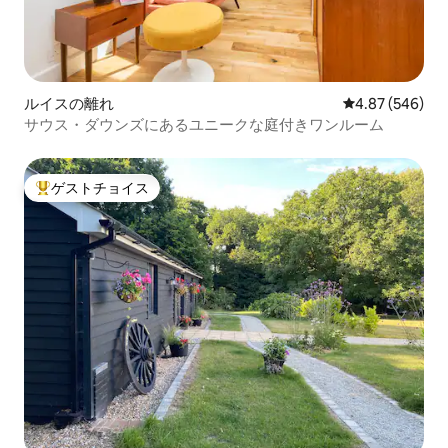
ルイスの離れ
レビュー546件
4.87 (546)
サウス・ダウンズにあるユニークな庭付きワンルーム
ゲストチョイス
大好評のゲストチョイスです。