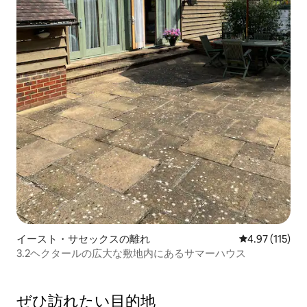
イースト・サセックスの離れ
レビュー115
4.97 (115)
3.2ヘクタールの広大な敷地内にあるサマーハウス
ぜひ訪⁠れ⁠た⁠い目⁠的⁠地