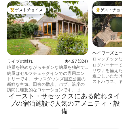
ゲストチョイス
ゲストチョイス
大好評のゲストチョイスです。
大好評のゲストチ
ヘイワーズヒース
ロマンチックな隠
ライプの離れ
レビュー324件、5つ星中4.97
4.97 (324)
ログバーナーで温
絶景を眺めながらモダンな納屋を独占で
サウナを備えたス
きる
納屋はセルフチェックインでの専用エン
過ごしいただけま
トリーです。 サウスダウンズ国立公園の
ストハウス、キン
新鮮な空気、田舎の散歩、パブ、沿岸の
さなキッチン、専
訪問に理想的なロケーションです。 また
トン・ガトウィッ
イースト・サセックスにある離れタイ
は、ブライトンまたはイーストボーンま
ズの近くには多く
で車で20分で、アート、ナイトライフ、
プの宿泊施設で人気のアメニティ・設
ます！ 引き出し
レストランシーンを楽しむこともできま
ァベッドがあり、
備
す。 この宿泊施設は、温かく快適にお迎
す。 25メートル
えし、村の環境の中で静かで落ち着いた
池、水は澄んでい
ひとときをお過ごしいただけます。 サウ
きなデッキとサン
スダウンズの近くにあり、自転車や車で