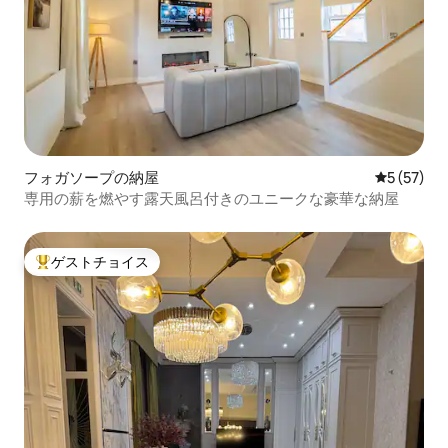
フォガソープの納屋
レビュー5
5 (57)
専用の薪を燃やす露天風呂付きのユニークな豪華な納屋
ゲストチョイス
大好評のゲストチョイスです。