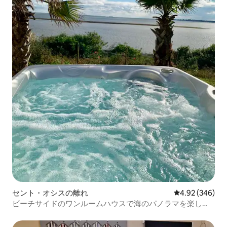
セント・オシスの離れ
レビュー346件
4.92 (346)
ビーチサイドのワンルームハウスで海のパノラマを楽しも
う