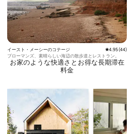
イースト・メーシーのコテージ
レビュー44件
4.95 (44)
ブローマンズ、素晴らしい海辺の散歩道とレストラン。
お家のような快⁠適⁠さ⁠とお⁠得⁠な長⁠期⁠滞⁠在
料⁠金