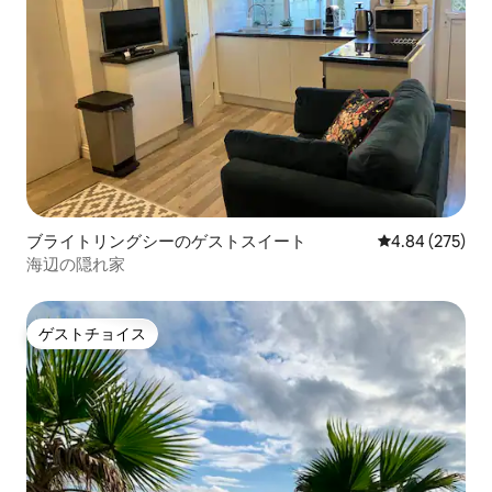
ブライトリングシーのゲストスイート
レビュー275件
4.84 (275)
海辺の隠れ家
ゲストチョイス
ゲストチョイス