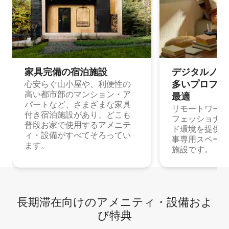
家具完備の宿⁠泊⁠施⁠設
デジタルノマド
多⁠いプ⁠ロ⁠フ⁠ェ⁠
心安らぐ山小屋や、利便性の
高い都市部のマンション・ア
最⁠適
パートなど、さまざまな家具
リモートワーク
付き宿泊施設があり、どこも
フェッショナル
普段お家で使用するアメニテ
ド環境を提供する
ィ・設備がすべてそろってい
事専用スペース
ます。
施設です。
長期滞在向け⁠のア⁠メ⁠ニ⁠テ⁠ィ⁠・設⁠備⁠およ
び特⁠典