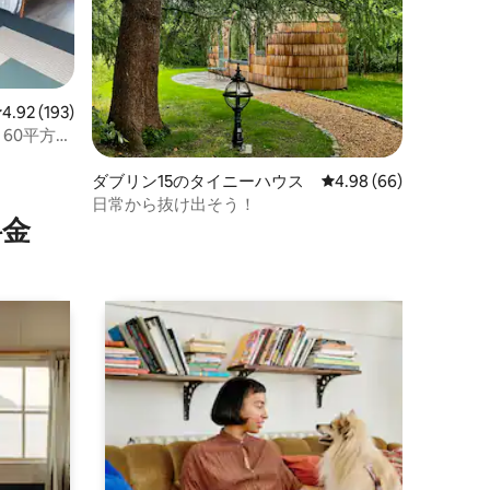
レビュー193件、5つ星中4.92つ星の平均評価
4.92 (193)
60平方メ
ダブリン15のタイニーハウス
レビュー66件、5つ星
4.98 (66)
日常から抜け出そう！
⁠金