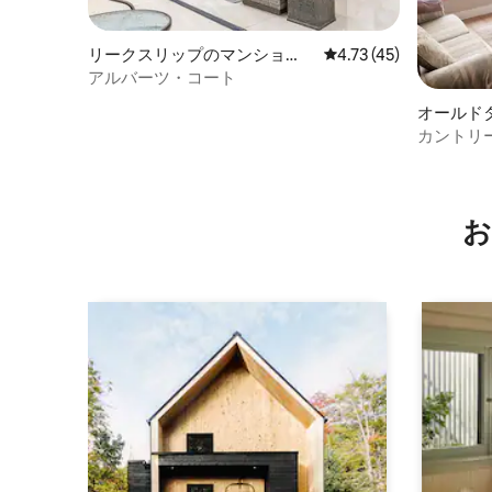
リークスリップのマンショ
レビュー45件、5つ星中
4.73 (45)
ン・アパート
アルバーツ・コート
オールド
カントリ
お