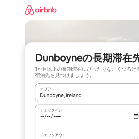
コ
ン
テ
ン
ツ
に
ス
キ
ッ
Dunboyneの長期滞在
プ
1か月以上の長期滞在にぴったりな、くつろげ
宿泊先を見つけましょう。
エリア
検索結果が表示されたら、上下の矢印キーを使っ
チェックイン
チェックアウト