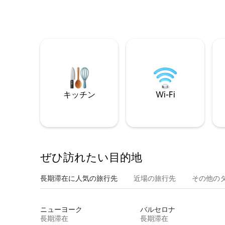
キッチン
Wi-Fi
ぜひ訪⁠れ⁠た⁠い目⁠的⁠地
長期滞在に人気の旅行先
近場の旅行先
その他のタ⁠
ニューヨーク
バルセロナ
長期滞在
長期滞在