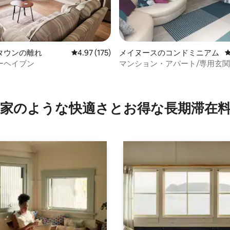
4.73つ星の平均評価
タウンの離れ
レビュー175件、5つ星中4.97つ星の平均評価
4.97 (175)
メイヌースのコンドミニアム
ーヘイブン
マンション・アパート/専用玄関 
ートル
家のような快⁠適⁠さ⁠とお⁠得⁠な長⁠期⁠滞⁠在料