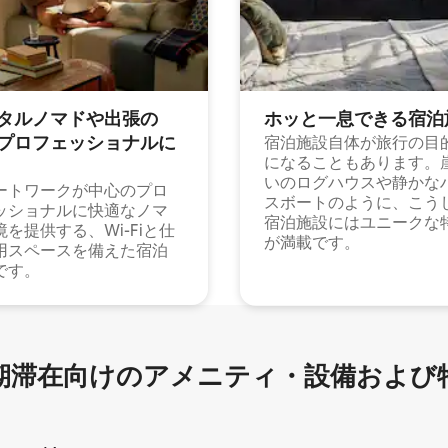
タルノマドや出⁠張⁠の
ホッと一⁠息⁠で⁠き⁠る宿⁠泊
⁠ロ⁠フ⁠ェ⁠ッ⁠シ⁠ョ⁠ナ⁠ル⁠に
宿泊施設自体が旅行の目
になることもあります。
いのログハウスや静かな
ートワークが中心のプロ
スボートのように、こう
ッショナルに快適なノマ
宿泊施設にはユニークな
境を提供する、Wi-Fiと仕
が満載です。
用スペースを備えた宿泊
です。
滞在向け⁠のア⁠メ⁠ニ⁠テ⁠ィ⁠・設⁠備⁠および