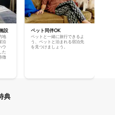
施⁠設
ペット同⁠伴OK
的地
ペットと一緒に旅行できるよ
崖沿
う、ペットと泊まれる宿泊先
ハウ
を見つけましょう。
した
特徴
特⁠典