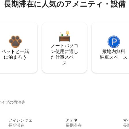
長期滞在に人気のアメニティ・設備
ノートパソコ
ペットと一緒
ン使用に適し
敷地内無料
に泊まろう
た仕事スペー
駐⁠車ス⁠ペ⁠ー⁠ス
ス
イ⁠プ⁠の宿⁠泊⁠先
フィレンツェ
アテネ
マ
長期滞在
長期滞在
長