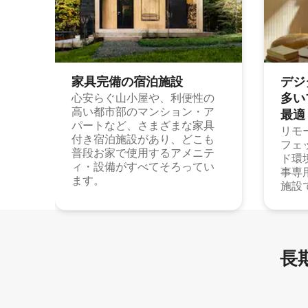
家具完備の宿⁠泊⁠施⁠設
デジ
多⁠いプ
心安らぐ山小屋や、利便性の
高い都市部のマンション・ア
最⁠適
パートなど、さまざまな家具
リモ
付き宿泊施設があり、どこも
フェ
普段お家で使用するアメニテ
ド環
ィ・設備がすべてそろってい
事専
ます。
施設
長期