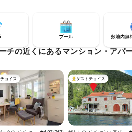
不明な点がございましたら、ご
またはグルジュ港とオムブラ川
お尋ねください！ ようこそお越
橋の景色を楽しめます。 お部屋
い。休暇をお楽しみください！
、モダンな内装で、快適な滞在
備が充実しています。 アパー
は4名様で快適にご宿泊いただ
プル、ご家族、お友達でのご利
i
プール
敷地内無料駐
です。
ーチの近くにあるマンション・アパ
トチョイス
ゲストチョイス
ゲストチョイスです。
大好評のゲストチョイスです。
中4.87つ星の平均評価
ヴニクのマンショ
レビュー263件、5つ星中4.97つ星の平均評価
4.97 (263)
ザトンのマンション・アパー