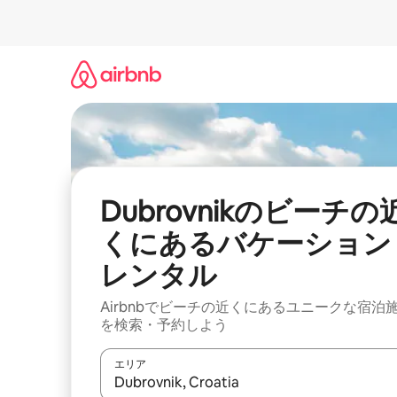
コ
ン
テ
ン
ツ
に
ス
キ
ッ
プ
Dubrovnikのビーチの
くにあるバケーション
レンタル
Airbnbでビーチの近くにあるユニークな宿泊
を検索・予約しよう
エリア
検索結果が表示されたら、上下の矢印キーを使っ