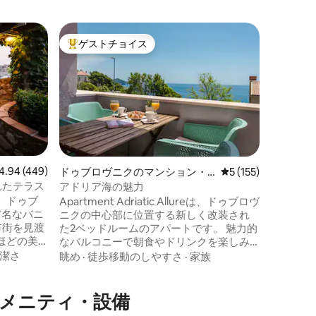
ドゥブロ
ゲストチョイス
ゲス
大好評のゲストチョイスです。
大好評
マルタの
るモダン
旧市街、
い景色を
門からわ
にある快
ルベッド
徒歩移動
レ、設備
広々とし
エリア、
ビュー449件、5つ星中4.94つ星の平均評価
4.94 (449)
ドゥブロヴニクのマンション・
レビュー155件、5
5 (155)
旧港を見
アパート
れたテラス
アドリア海の魅力
す。 プ
、ドゥブ
Apartment Adriatic Allureは、ドゥブロヴ
置し、す
有名なバニ
ニクの中心部に位置する新しく改装され
ーチが徒
市街を見渡
た2ベッドルームのアパートです。 魅力的
ほどの美
なバルコニーで朝食やドリンクを楽しみ
10年以上
ながら、アドリア海の壮大な景色をお楽
潔さ
眺め
·
徒歩移動のしやすさ
·
家族
り、優れ
しみください。 アパートは旧市街まで徒
ておりま
歩10分以内、近くのビーチまで徒歩わず
を完璧な
か数分の場所にあります。 近くにはいく
アメニティ・設備
す。 ご
つかのカフェバー、レストラン、ショッ