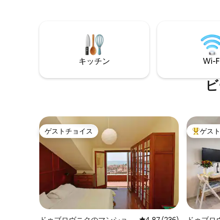
車スペース、エレベーター。 ご滞在中の
ジの丘、
最大限の快適さを確保するために、これ
にかかる
らすべてが用意されています。 ドゥブロ
は明るく
ヴニク旧市街、セント ジェイコブビー
のための設
チ、バンジェビーチ、ショップ、バー、
トメント
レストランが徒歩圏内にあります。
け、カッ
キッチン
Wi-F
用に最適
ビ
ゲストチョイス
ゲス
ゲストチョイス
大好評の
ドゥブロヴニクのマンショ
レビュー236件、5つ星
4.87 (236)
ドゥブロ