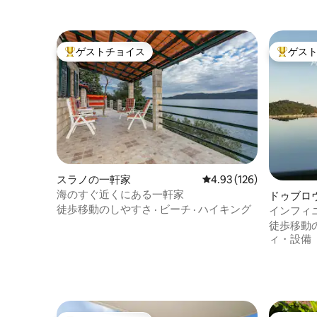
ゲストチョイス
ゲス
大好評のゲストチョイスです。
大好評の
スラノの一軒家
レビュー126件、5つ星
4.93 (126)
海のすぐ近くにある一軒家
ドゥブロ
徒歩移動のしやすさ
·
ビーチ
·
ハイキング
インフィ
MORE
徒歩移動
ィ・設備