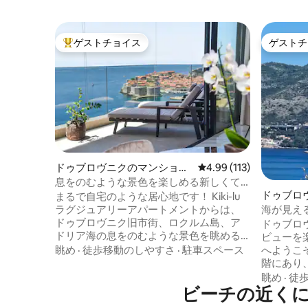
ゲストチョイス
ゲストチ
大好評のゲストチョイスです。
ゲストチ
ドゥブロヴニクのマンショ
レビュー113件、5つ星
4.99 (113)
ン・アパート
息をのむような景色を楽しめる新しくて
ドゥブロ
豪華な5つ星Kiki Lu Apart
まるで自宅のような居心地です！ Kiki-lu
ン・アパ
海が見え
ラグジュアリーアパートメントからは、
コニー／
ドゥブロヴニク旧市街、ロクルム島、ア
ドゥブロ
ドリア海の息をのむような景色を眺める
ビューを
ことができます。 設備の整った2ベッドル
へようこそ🌄 アパートメン
眺め
·
徒歩移動のしやすさ
·
駐車スペース
ーム、どちらにも専用バスルームがあり
階にあり
ます。 Kiki-luには、思い出に残る休暇に
てテラス
眺め
·
徒
必要なすべてのものが揃っています。 高
ビーチの近くに
ペースを
速インターネット、薄型テレビ、1階の駐
夕方のリ