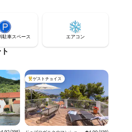
遠慮なく
プがあります。ゲストは滞在中、無制限
しくださ
のWI - FIを自由に使用できます。
⁠車ス⁠ペ⁠ー⁠ス
エアコン
ート
ゲストチョイス
大好評のゲストチョイスです。
レビュー195件、5つ星中4.92つ星の平均評価
4.92 (195)