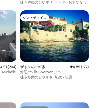
徒歩移動のしやすさ
·
ビーチ
·
おもてなし
ゲストチョイス
ゲストチョイス
レビュー204件、5つ星中4.91つ星の平均評価
4.91 (204)
ザトンの一軒家
レビュー177件、5つ星
4.89 (177)
chelle
海辺のVilla Gverovicアパート
徒歩移動のしやすさ
·
眺め
·
状態