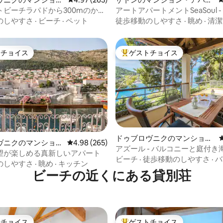
ート
ト
トビーチラパドから300mのかわ
アートアパートメントSeaSoul 
ームYou&Me
ス2 - ザトン
のしやすさ
·
ビーチ
·
ペット
徒歩移動のしやすさ
·
眺め
·
清潔
トチョイス
ゲストチョイス
ゲストチョイスです。
大好評のゲストチョイスです。
中4.98つ星の平均評価
ドゥブロヴニクのマンショ
ヴニクのマンショ
レビュー265件、5つ星中4.98つ星の平均評価
4.98 (265)
ン・アパート
アズール - バルコニーと庭付き
ート
望が楽しめる真新しいアパート
室アパート
ビーチ
·
徒歩移動のしやすさ
·
バ
のしやすさ
·
眺め
·
キッチン
ビーチの近くにある貸別荘
トチョイス
ゲストチョイス