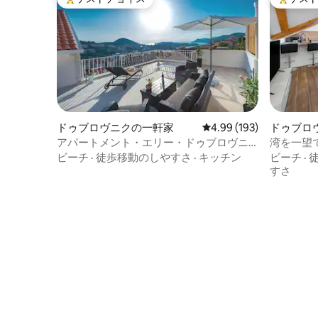
大好評のゲストチョイスです。
大好評の
ドゥブロヴニクの一軒家
レビュー193件、5つ星
4.99 (193)
ドゥブロ
アパートメント・エリー・ドゥブロヴニ
湾を一望
ク
車場
ビーチ
·
徒歩移動のしやすさ
·
キッチン
ビーチ
·
すさ