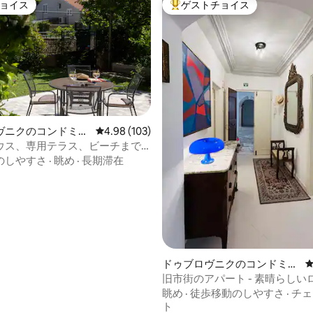
ョイス
ゲストチョイス
ョイス
大好評のゲストチョイスです。
中4.92つ星の平均評価
ヴニクのコンドミニ
レビュー103件、5つ星中4.98つ星の平均評価
4.98 (103)
ウス、専用テラス、ビーチまで
のしやすさ
·
眺め
·
長期滞在
ドゥブロヴニクのコンドミニ
アム
旧市街のアパート - 素晴らしい
ン
眺め
·
徒歩移動のしやすさ
·
チェ
ト