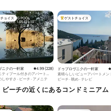
トチョイス
ゲストチョイス
ゲストチョイスです。
大好評のゲストチョイスです。
中4.93つ星の平均評価
ヴニクの一軒家
レビュー228件、5つ星中4.99つ星の平均評価
4.99 (228)
ドゥブロヴニクの一軒家
ニティプール付きのアパート
素晴らしいビューアパートメントMi
のしやすさ
·
ビーチ
·
アメニテ
ビーチ
·
眺め
·
テレビ
ビーチの近くにあるコンドミニアム