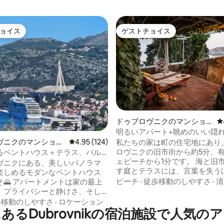
ョイス
ゲストチョイス
ョイス
ゲストチョイス
ドゥブロヴニクのマンショ
レ
中4.99つ星の平均評価
ン・アパート
明るいアパート+眺めのいい隠
ヴニクのマンショ
レビュー124件、5つ星中4.95つ星の平均評価
4.95 (124)
私たちの家は町の住宅地にあり
ート
ロヴニクの旧市街から約5分、
るペントハウス＋テラス、バル
ェビーチから1分です。 海と旧
4人宿泊可能
ヴニクにある、美しいパノラマ
す庭とテラスには、言葉を失う
楽しめるモダンなペントハウス
しさがあります！ 私たち家族は
ビーチ
·
徒歩移動のしやすさ
·
清
トは家の最上
にわたって観光業に携わってお
、プライバシーと静けさ、そし
たサービスで多くの賞を受賞し
とバルコニーという2つの屋外ス
歩移動のしやすさ
·
ロケーション
す。ドゥブロヴニクでのご滞在
あるDubrovnikの宿泊施設で人気の
備えています。朝のコーヒーや
ものにするために最善を尽くしま
ラックスには最適で、街やスル