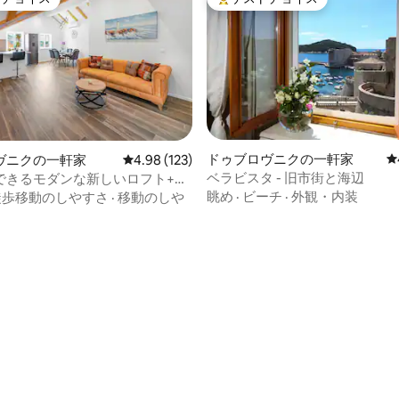
ゲストチョイスです。
大好評のゲストチョイスです。
ドゥブロヴニクの一軒家
レ
中4.99つ星の平均評価
ヴニクの一軒家
レビュー123件、5つ星中4.98つ星の平均評価
4.98 (123)
ベラビスタ - 旧市街と海辺
できるモダンな新しいロフト+駐
眺め
·
ビーチ
·
外観・内装
徒歩移動のしやすさ
·
移動のしや