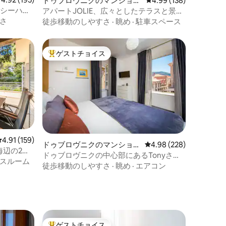
ドゥブロヴニクのマンショ
レビュー138件、5つ星
4.99 (138)
ン・アパート
- シーハウ
アパートJOLIE、広々としたテラスと景色
が良い眺め
さ
徒歩移動のしやすさ
·
眺め
·
駐車スペース
ゲストチョイス
大好評のゲストチョイスです。
レビュー159件、5つ星中4.91つ星の平均評価
4.91 (159)
ドゥブロヴニクのマンショ
レビュー228件、5つ星
4.98 (228)
海辺の2寝
ン・アパート
ドゥブロヴニクの中心部にあるTonyさん
スルーム
の宿泊先
徒歩移動のしやすさ
·
眺め
·
エアコン
ゲストチョイス