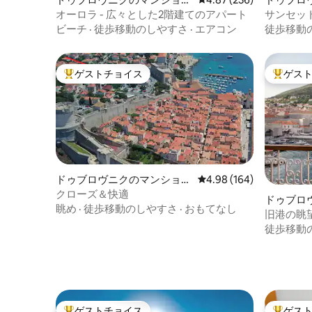
ン・アパート
ン・アパ
オーロラ - 広々とした2階建てのアパート
サンセッ
いいワンル
ビーチ
·
徒歩移動のしやすさ
·
エアコン
徒歩移動
ゲストチョイス
ゲス
大好評のゲストチョイスです。
大好評の
ドゥブロヴニクのマンショ
レビュー164件、5つ星
4.98 (164)
ン・アパート
クローズ＆快適
ドゥブロ
眺め
·
徒歩移動のしやすさ
·
おもてなし
ン・アパ
旧港の眺
徒歩移動
ゲストチョイス
ゲス