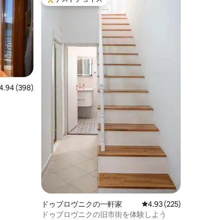
大好評のゲストチョイスです。
ビュー398件、5つ星中4.94つ星の平均評価
4.94 (398)
ドゥブロヴニクの一軒家
レビュー225件、5つ星
4.93 (225)
ドゥブロヴニクの旧市街を体験しよう