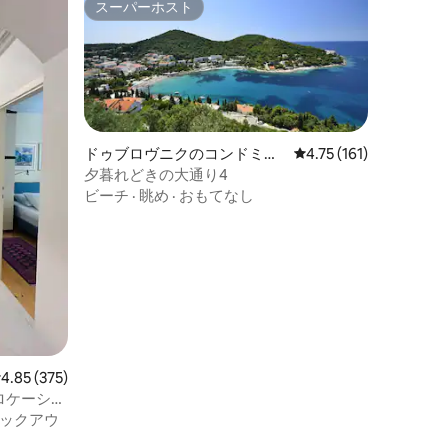
スーパーホスト
スーパーホスト
ドゥブロヴニクのコンドミニ
レビュー161件、5つ星
4.75 (161)
アム
夕暮れどきの大通り4
ビーチ
·
眺め
·
おもてなし
レビュー375件、5つ星中4.85つ星の平均評価
4.85 (375)
ロケーショ
ックアウ