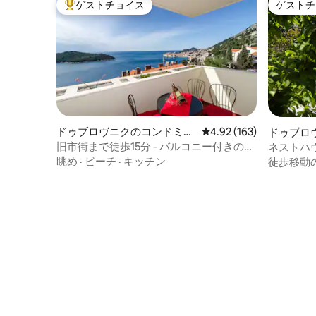
ゲストチョイス
ゲストチ
大好評のゲストチョイスです。
ゲストチ
ドゥブロヴニクのコンドミニ
レビュー163件、5つ星
4.92 (163)
ドゥブロ
アム
アム
旧市街まで徒歩15分 - バルコニー付きの完
ネストハ
璧な2寝室
徒歩10分
眺め
·
ビーチ
·
キッチン
徒歩移動