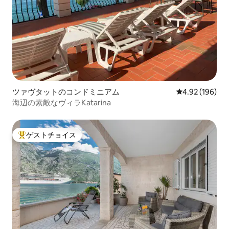
ツァヴタットのコンドミニアム
レビュー196件
4.92 (196)
海辺の素敵なヴィラKatarina
ゲストチョイス
大好評のゲストチョイスです。