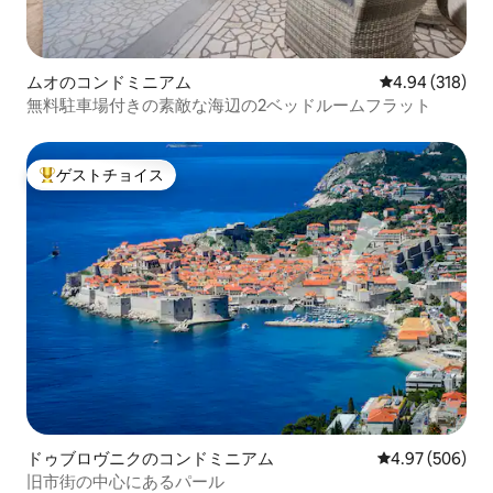
ムオのコンドミニアム
レビュー318件
4.94 (318)
無料駐車場付きの素敵な海辺の2ベッドルームフラット
ゲストチョイス
大好評のゲストチョイスです。
ドゥブロヴニクのコンドミニアム
レビュー506件
4.97 (506)
旧市街の中心にあるパール