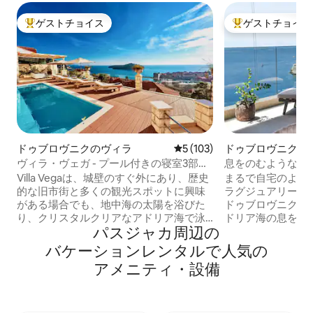
ゲストチョイス
ゲストチョイス
大好評のゲストチョイスです。
大好評のゲストチ
ドゥブロヴニクのヴィラ
レビュー103件、5つ星中5
5 (103)
ドゥブロヴニクの
ン・アパート
ヴィラ・ヴェガ - プール付きの寝室3部屋
息をのむような景
のヴィラ
豪華な5つ星Kiki Lu 
Villa Vegaは、城壁のすぐ外にあり、歴史
まるで自宅のような居
的な旧市街と多くの観光スポットに興味
ラグジュアリーア
がある場合でも、地中海の太陽を浴びた
ドゥブロヴニク旧
り、クリスタルクリアなアドリア海で泳
ドリア海の息をの
パスジャカ⁠周⁠辺⁠の
いだりする場合でも、ドゥブロヴニクの
ことができます。 
すべての場所からすぐの場所にあるので
ーム、どちらにも
バ⁠ケ⁠ー⁠シ⁠ョ⁠ン⁠レ⁠ン⁠タ⁠ル⁠で人⁠気⁠の
理想的なロケーションにあります。 Villa
ます。 Kiki-l
ア⁠メ⁠ニ⁠テ⁠ィ⁠・⁠設⁠備
Vegaは、美しい3ベッドルームのヴィラ
必要なすべてのも
で、専用の屋外プールとアドリア海を見
速インターネット
渡せる家具付きテラスがあり、歴史的な
車スペース、エレ
ドゥブロヴニクの素晴らしい景色を楽し
最大限の快適さを