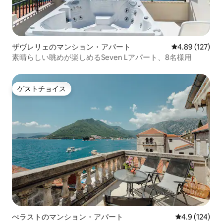
ザヴレリェのマンション・アパート
レビュー127件
4.89 (127)
素晴らしい眺めが楽しめるSeven Lアパート、8名様用
ゲストチョイス
ゲストチョイス
ぺラストのマンション・アパート
レビュー124
4.9 (124)