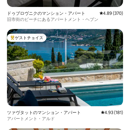
ドゥブロヴニクのマンション・アパート
レビュー370件
4.89 (370)
旧市街のビーチにあるアパートメント・ヘブン
ゲストチョイス
大好評のゲストチョイスです。
ツァヴタットのマンション・アパート
レビュー181件
4.93 (181)
アパートメント・アルド