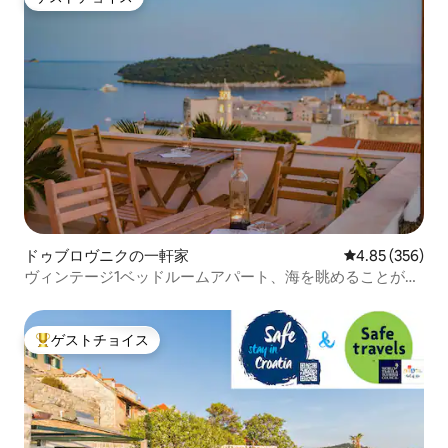
ゲストチョイス
ドゥブロヴニクの一軒家
レビュー356件
4.85 (356)
ヴィンテージ1ベッドルームアパート、海を眺めることがで
きます
ゲストチョイス
大好評のゲストチョイスです。