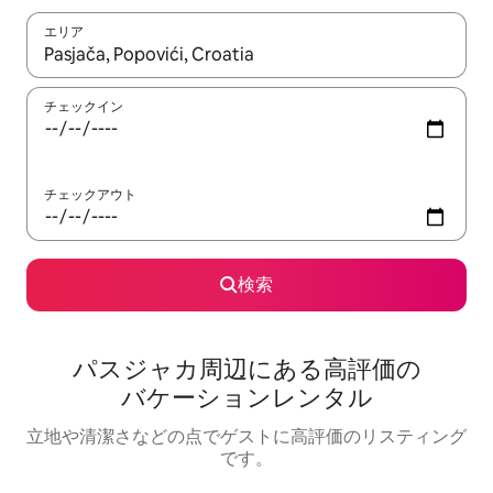
エリア
検索結果が表示されたら、上下の矢印キーを使って移動するか、
チェックイン
チェックアウト
検索
パスジャカ⁠周⁠辺⁠に⁠あ⁠る高⁠評⁠価⁠の
バ⁠ケ⁠ー⁠シ⁠ョ⁠ン⁠レ⁠ン⁠タ⁠ル
立地や清潔さなどの点でゲストに高評価のリスティング
です。