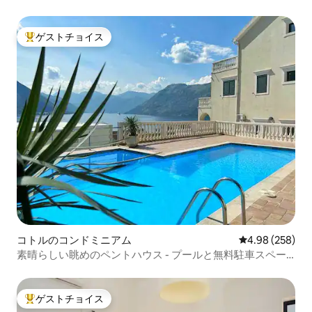
ゲストチョイス
大好評のゲストチョイスです。
コトルのコンドミニアム
レビュー258件
4.98 (258)
素晴らしい眺めのペントハウス - プールと無料駐車スペー
ス
ゲストチョイス
大好評のゲストチョイスです。