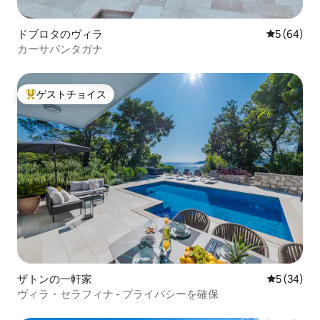
ドブロタのヴィラ
レビュー6
5 (64)
カーサパンタガナ
ゲストチョイス
大好評のゲストチョイスです。
ザトンの一軒家
レビュー3
5 (34)
ヴィラ・セラフィナ - プライバシーを確保