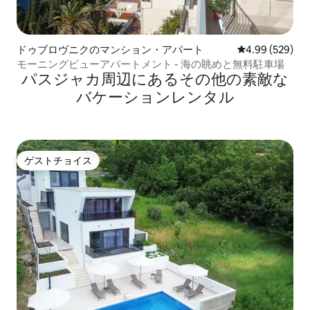
ドゥブロヴニクのマンション・アパート
レビュー529件
4.99 (529)
モーニングビューアパートメント - 海の眺めと無料駐車場
パスジャカ⁠周⁠辺⁠に⁠あ⁠るそ⁠の⁠他⁠の素⁠敵⁠な
バ⁠ケ⁠ー⁠シ⁠ョ⁠ン⁠レ⁠ン⁠タ⁠ル
ゲストチョイス
ゲストチョイス