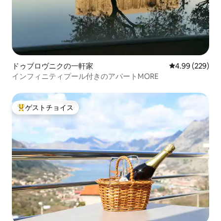
ドゥブロヴニクの一軒家
レビュー229件
4.99 (229)
インフィニティプール付きのアパートMORE
ゲストチョイス
大好評のゲストチョイスです。