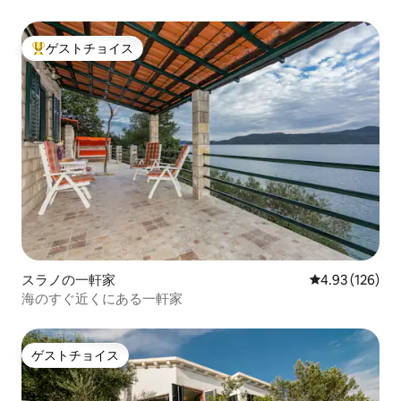
ゲストチョイス
大好評のゲストチョイスです。
スラノの一軒家
レビュー126件
4.93 (126)
海のすぐ近くにある一軒家
ゲストチョイス
ゲストチョイス