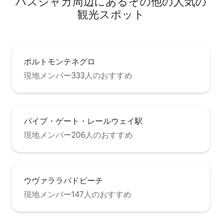
パスジャカ⁠周⁠辺⁠に⁠あ⁠るそ⁠の⁠他⁠の人⁠気⁠の
観⁠光⁠ス⁠ポ⁠ッ⁠ト
ポルトモンテネグロ
現地メンバー333人のおすすめ
パイプ・ゲート・レールウェイ駅
現地メンバー206人のおすすめ
ウヴァララパドビーチ
現地メンバー147人のおすすめ