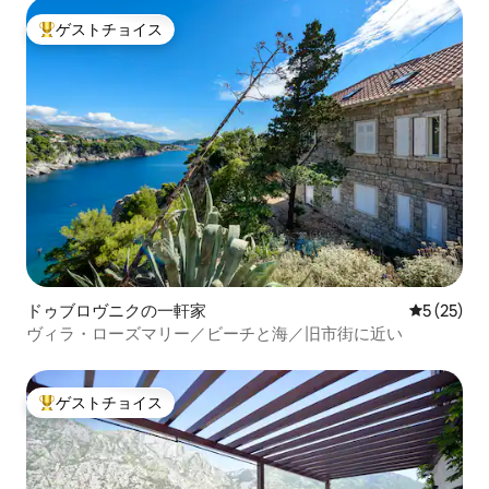
ゲストチョイス
大好評のゲストチョイスです。
ドゥブロヴニクの一軒家
レビュー2
5 (25)
ヴィラ・ローズマリー／ビーチと海／旧市街に近い
ゲストチョイス
大好評のゲストチョイスです。