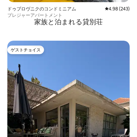
ドゥブロヴニクのコンドミニアム
レビュー243件
4.98 (243)
プレジャーアパートメント
家族と泊まれる貸別荘
ゲストチョイス
ゲストチョイス