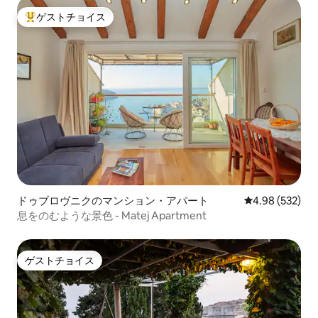
ゲストチョイス
大好評のゲストチョイスです。
ドゥブロヴニクのマンション・アパート
レビュー532件
4.98 (532)
息をのむような景色 - Matej Apartment
ゲストチョイス
ゲストチョイス