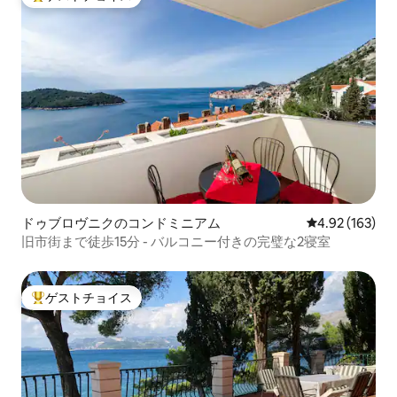
大好評のゲストチョイスです。
ドゥブロヴニクのコンドミニアム
レビュー163件
4.92 (163)
旧市街まで徒歩15分 - バルコニー付きの完璧な2寝室
ゲストチョイス
大好評のゲストチョイスです。