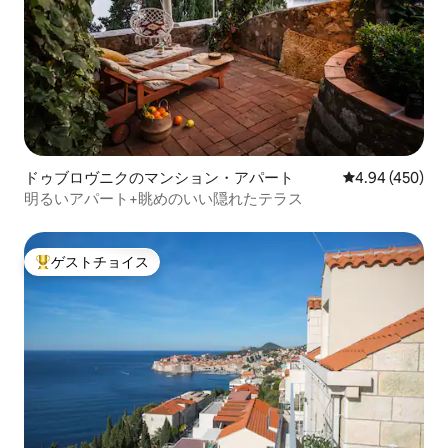
ドゥブロヴニクのマンション・アパート
レビュー450件
4.94 (450)
明るいアパート+眺めのいい隠れたテラス
ゲストチョイス
大好評のゲストチョイスです。