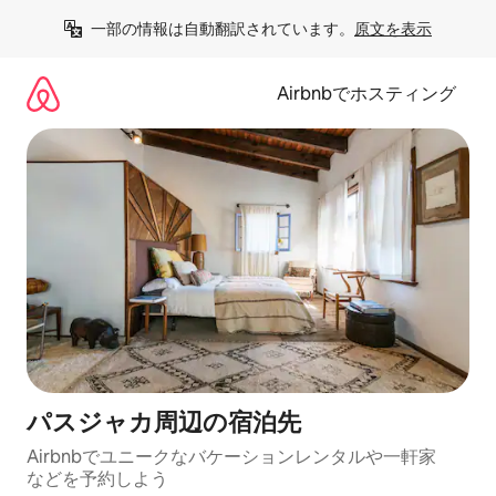
コ
一部の情報は自動翻訳されています。
原文を表示
ン
テ
ン
Airbnbでホスティング
ツ
に
ス
キ
ッ
プ
パスジャカ⁠周⁠辺⁠の宿⁠泊⁠先
Airbnbでユニークなバ⁠ケ⁠ー⁠シ⁠ョ⁠ンレ⁠ン⁠タ⁠ルや一⁠軒⁠家
な⁠ど⁠を予⁠約⁠し⁠よ⁠う