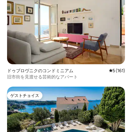
ドゥブロヴニクのコンドミニアム
レビュー1
5 (161)
旧市街を見渡せる芸術的なアパート
ゲストチョイス
ゲストチョイス