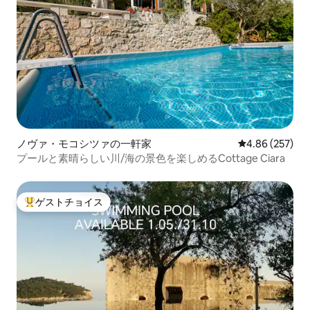
ノヴァ・モコシツァの一軒家
レビュー257件
4.86 (257)
プールと素晴らしい川/海の景色を楽しめるCottage Ciara
ゲストチョイス
大好評のゲストチョイスです。