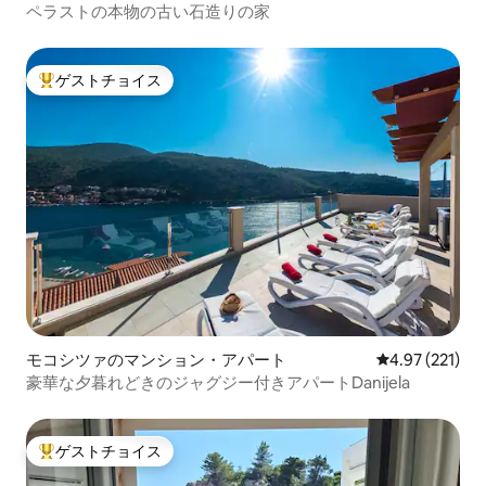
ペラストの本物の古い石造りの家
ゲストチョイス
大好評のゲストチョイスです。
モコシツァのマンション・アパート
レビュー221件
4.97 (221)
豪華な夕暮れどきのジャグジー付きアパートDanijela
ゲストチョイス
大好評のゲストチョイスです。