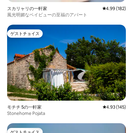
スカリャリの一軒家
レビュー182件
4.99 (182)
風光明媚なベイビューの至福のアパート
ゲストチョイス
ゲストチョイス
モチチ 5の一軒家
レビュー145件
4.93 (145)
Stonehome Pojata
ゲストチョイス