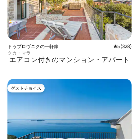
ドゥブロヴニクの一軒家
レビュー32
5 (328)
クカ・マラ
エアコン付きのマンション・アパート
ゲストチョイス
ゲストチョイス