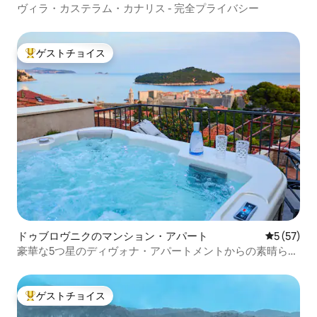
ヴィラ・カステラム・カナリス - 完全プライバシー
ゲストチョイス
大好評のゲストチョイスです。
ドゥブロヴニクのマンション・アパート
レビュー5
5 (57)
豪華な5つ星のディヴォナ・アパートメントからの素晴らし
い景色
ゲストチョイス
大好評のゲストチョイスです。