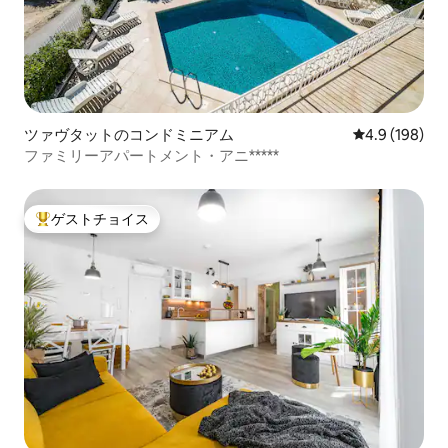
ツァヴタットのコンドミニアム
レビュー198
4.9 (198)
ファミリーアパートメント・アニ*****
ゲストチョイス
大好評のゲストチョイスです。