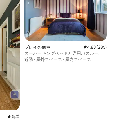
ブレイの個室
レビュー285件、5つ星
4.83 (285)
スーパーキングベッドと専用バスルー
ム、ボードフェイルテ認定
近隣
·
屋外スペース
·
屋内スペース
新しい宿泊先
新着