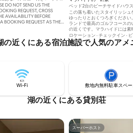
パート
ASE DO NOT SEND US THE
ベッド2台のビーチサイドハウ
OOKING REQUEST, CROSS
ようにくつろげる宿泊先
この落ち着いたスタイリッシュ
E AVAILABILITY BEFORE
ゆったりとおくつろぎください
 A BOOKING REQUEST AS THE
ランドで最高のゴルフコースの
LITY OF THE APARTMENT
の近くです。マラハイドには素
ANGING********* *** These
パブやレストランがたくさんあ
ロケーション
·
チェックイン
·
ビ
e from one of the apartments
湖の近くにある宿泊施設で人気のアメ
チ沿いを散歩するだけで楽しめ
ock, the style and colour scheme
くにDunnesストア／Lidlショ
slightly depending upon which
ンターがあります。 ソーズ・ビレッジに
re allocated***
あるパビリオンズ・リテール・
ングセンター。外にバス停があ
分で空港、市内中心部、ショッ
ンターに行けます。 景色やその他の魅力
から、私や多くの人々と同じよ
Wi-Fi
敷地内無料駐⁠車ス⁠ペ⁠ー
ラハイドに恋に落ちないでいら
しょう。
湖の近くにある貸別荘
スーパーホスト
スーパーホスト