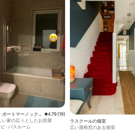
中4.89つ星の平均評価
・ポートマーノック
レビュー19件、5つ星中4.79つ星の平均評価
4.79 (19)
しい家の広々としたお部屋
ラスクールの個室
レビ
·
バスルーム
広い屋根窓のある個室