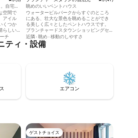
可。小型
ス。自宅の
眺めのいいペントハウス
は、事前
な空間で
ウォータービルパークからすぐのところ
細をお知
。アイル
にある、壮大な景色を眺めることができ
いくつか
る美しく広々としたペントハウスです。
晴らしい
ブランチャードスタウンショッピングセ
り、ビー
ンターまで車で3分、 M50まで車で3分 ダ
ーチ
近隣
·
眺め
·
移動のしやすさ
ニティ・設備
ます。近
ブリン空港まで車で13分 ナショナルアク
ッピングセ
アティックセンター「50メートルプール
とキッズスライドプールエリア」まで車
ショッピ
で2分 市内中心部まで車で15分で、すべて
り、徒歩5
のイベント、クロークパーク、3アリー
ピングセ
ナ、ボードゲイスシアターなどに簡単に
アクセスできます。地元のバスと電車は
うに、マ
ウォータービルから簡単にアクセスでき
⁠ス
エアコン
れないで
ます。
ゲストチョイス
ゲストチョイス