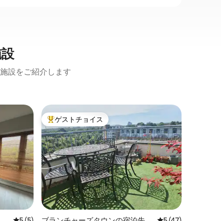
施設
施設をご紹介します
ブレッシ
ゲストチョイス
ゲスト
大好評のゲストチョイスです。
ゲスト
ウィック
ジ
ダブリン
在したく
園地帯を
私たちの場
クロー山
近隣
·
屋
あり、ダ
のところ
イルラン
さ、そし
レビュー5件、5つ星中5つ星の平均評価
5 (5)
ブランチャーズタウンの宿泊先
レビュー47件、5
5 (47)
で別世界に