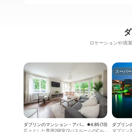
ダ
ロケーションや清潔
スーパー
スーパー
ダブリンのマンション・アパ
レビュー13件、5つ星中
4.85 (13)
ダブリン
ート
広々とした専用2寝室/2バスルームのCル
ダブリン