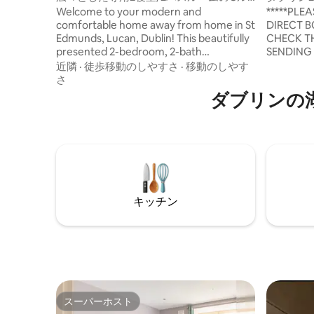
ーム/無料駐車場/ Wi-Fi。
ームのア
Welcome to your modern and
*****PLE
comfortable home away from home in St
DIRECT B
Edmunds, Lucan, Dublin! This beautifully
CHECK TH
presented 2-bedroom, 2-bath
SENDING
apartment is perfect for families,
AVAILABI
近隣
·
徒歩移動のしやすさ
·
移動のしやす
business travellers, couples, or friends
KEEPS ON CH
さ
exploring Dublin or staying for extended
images ar
ダブリンの
visits. ✨ Space highlights: • Spacious
in the bl
open-plan living and dining area • Fully
may vary 
equipped kitchen with everything you
unit you a
need to cook and relax • Two bright
bedrooms with quality bedding • Two full
bathrooms — ideal for groups or families
キッチン
スーパーホスト
スーパーホスト