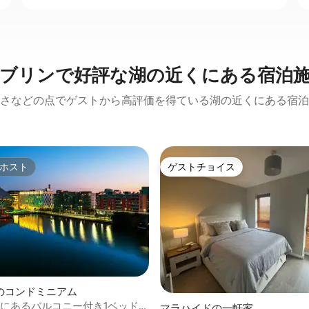
ブリンで好評な湖の近くにある宿泊
さなどの点でゲストから高評価を得ている湖の近くにある宿泊
ホスト
ゲストチョイス
ホスト
ゲストチョイス
4.85つ星の平均評価
のコンドミニアム
2にあるバルコニー付き1ベッドル
マラハイドの一軒家