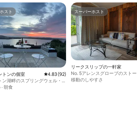
ホスト
スーパーホスト
ホスト
スーパーホスト
リークスリップの一軒家
No. 5アレンスグローブのスト
ントンの個室
レビュー92件、5つ星中4.83つ星の平均評価
4.83 (92)
移動のしやすさ
トン湖畔のスプリングウェル・
2号室
め
·
朝食