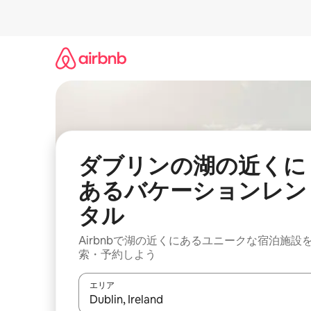
コ
ン
テ
ン
ツ
に
ス
キ
ッ
プ
ダブリンの湖の近くに
あるバケーションレン
タル
Airbnbで湖の近くにあるユニークな宿泊施設
索・予約しよう
エリア
検索結果が表示されたら、上下の矢印キーを使っ