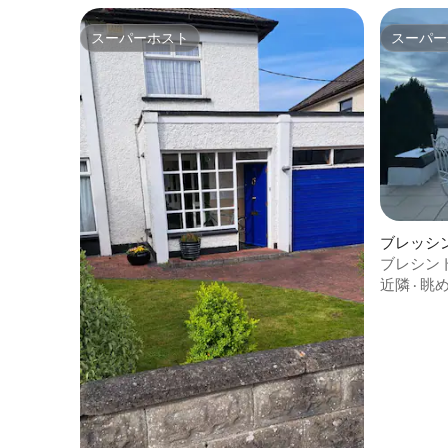
スーパーホスト
スーパー
スーパーホスト
スーパー
ブレッシ
ブレシン
ロッジ：
近隣
·
眺