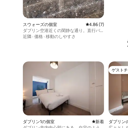
スウォーズの個室
レビュー7件、5つ星中
4.86 (7)
ダブリン空港近くの閑静な通り。直行バ
ス41番
近隣
·
価格
·
移動のしやすさ
ゲストチ
ゲストチ
ダブリン1の個室
新しい宿泊先
新着
ダブリン
ダブリン市内中心部にある、自宅のよう
広々とした