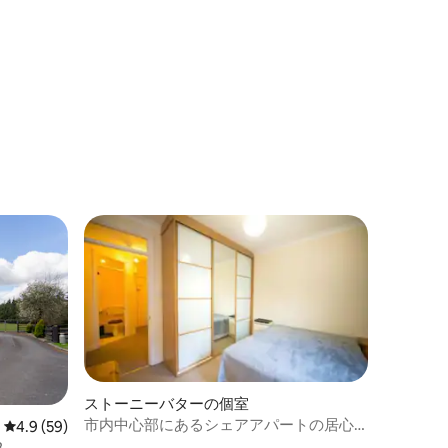
ト
ストーニーバターの個室
市内中心部にあるシェアアパートの居心
レビュー59件、5つ星中4.9つ星の平均評価
4.9 (59)
地の良いお部屋
B