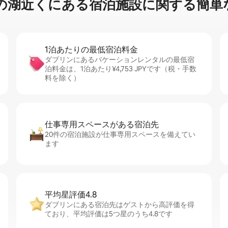
近⁠く⁠にあ⁠る宿⁠泊⁠施⁠設⁠に関⁠す⁠る簡⁠単⁠
1泊あたりの最⁠低⁠宿⁠泊⁠料⁠金
ダブリンにあるバケーションレンタルの最低宿
泊料金は、1泊あたり¥4,753 JPYです（税・手数
料を除く）
仕事専用ス⁠ペ⁠ー⁠スがあ⁠る宿⁠泊⁠先
20件の宿泊施設が仕事専用スペースを備えてい
ます
平均星評価4.8
ダブリンにある宿泊先はゲストから高評価を得
ており、平均評価は5つ星のうち4.8です