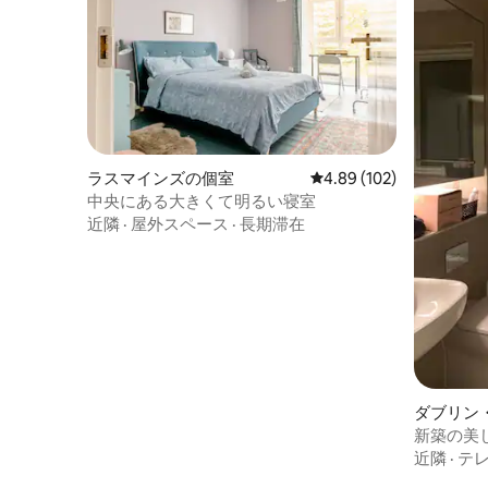
ラスマインズの個室
レビュー102件、5つ星
4.89 (102)
中央にある大きくて明るい寝室
近隣
·
屋外スペース
·
長期滞在
ダブリン
の個室
新築の美
近隣
·
テ