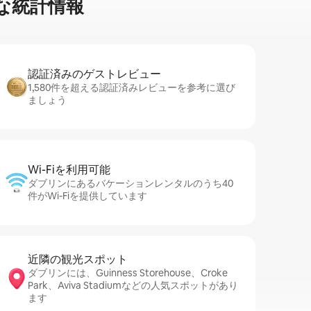
な統⁠計⁠情⁠報
認証済みのゲ⁠ス⁠ト⁠レ⁠ビ⁠ュ⁠ー
1,580件を超える認証済みレビューを参考に選び
ましょう
Wi-Fiを利⁠用⁠可⁠能
ダブリンにあるバケーションレンタルのうち40
件がWi-Fiを提供しています
近隣の観光ス⁠ポ⁠ッ⁠ト
ダブリンには、Guinness Storehouse、Croke
Park、Aviva Stadiumなどの人気スポットがあり
ます