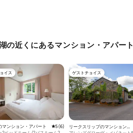
4.86つ星の平均評価
湖の近くにあるマンション・アパー
ョイス
ゲストチョイス
ョイス
ゲストチョイス
のマンション・アパート
レビュー6件、5つ星中5つ星の平均評価
5 (6)
リークスリップのマンション・
アパート
2ベッドルーム/2バスルーム2/
アレンズグローヴ・メゾネット