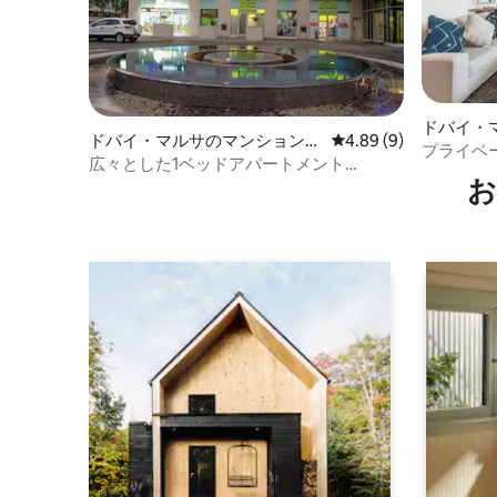
ドバイ・
ドバイ・マルサのマンション・
レビュー9件、5つ星中
4.89 (9)
ン・アパ
プライベ
アパート
広々とした1ベッドアパートメント
ルーム5
お
（S06）