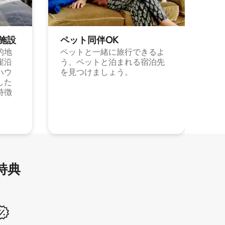
施⁠設
ペット同⁠伴OK
的地
ペットと一緒に旅行できるよ
崖沿
う、ペットと泊まれる宿泊先
ハウ
を見つけましょう。
した
特徴
特⁠典