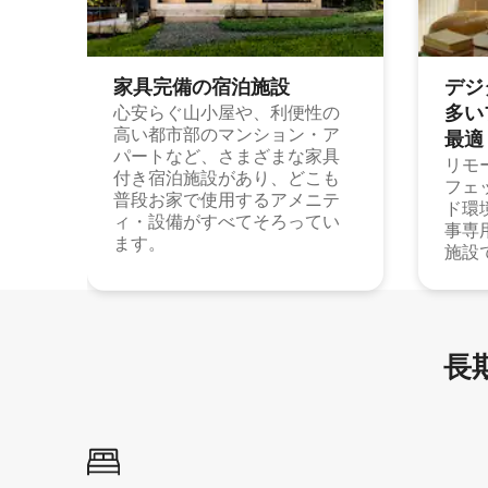
家具完備の宿⁠泊⁠施⁠設
デジ
多⁠いプ
心安らぐ山小屋や、利便性の
高い都市部のマンション・ア
最⁠適
パートなど、さまざまな家具
リモ
付き宿泊施設があり、どこも
フェ
普段お家で使用するアメニテ
ド環
ィ・設備がすべてそろってい
事専
ます。
施設
長期