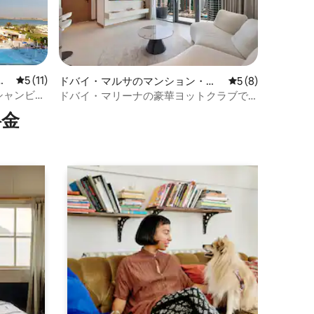
ア
レビュー11件、5つ星中5つ星の平均評価
5 (11)
ドバイ・マルサのマンション・ア
レビュー8件、5
5 (8)
パート
シャンビュ
ドバイ・マリーナの豪華ヨットクラブで
セス
ラグジュアリーな滞在（2ベッドルーム）
⁠金