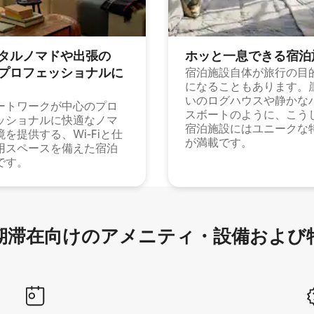
タルノマドや出⁠張⁠の
ホッと一⁠息⁠で⁠き⁠る宿⁠泊
⁠ロ⁠フ⁠ェ⁠ッ⁠シ⁠ョ⁠ナ⁠ル⁠に
宿泊施設自体が旅行の目
になることもあります。
いのログハウスや静かな
ートワークが中心のプロ
スボートのように、こう
ッショナルに快適なノマ
宿泊施設にはユニークな
境を提供する、Wi-Fiと仕
が満載です。
用スペースを備えた宿泊
です。
滞在向け⁠のア⁠メ⁠ニ⁠テ⁠ィ⁠・設⁠備⁠および