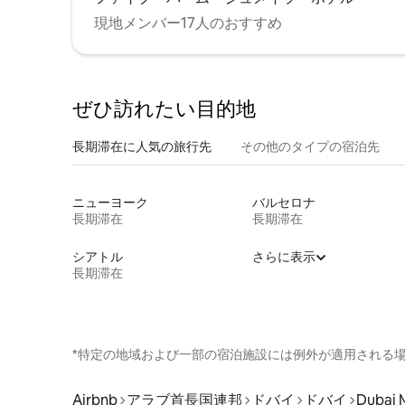
現地メンバー17人のおすすめ
ぜひ訪⁠れ⁠た⁠い目⁠的⁠地
長期滞在に人気の旅行先
その他のタ⁠イ⁠プ⁠の宿⁠泊⁠先
ニューヨーク
バルセロナ
長期滞在
長期滞在
シアトル
さらに表示
長期滞在
*特定の地域および一部の宿泊施設には例外が適用される
Airbnb
アラブ首長国連邦
ドバイ
ドバイ
Dubai 