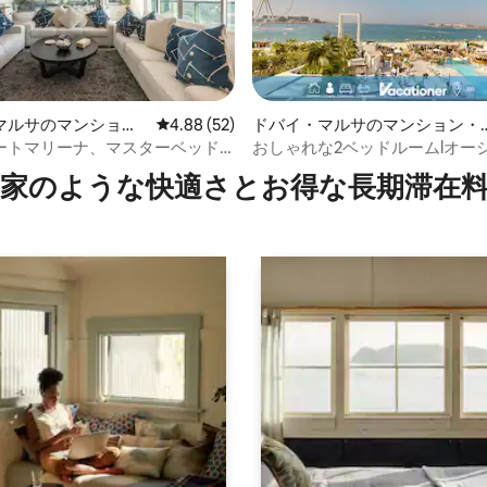
マルサのマンショ
レビュー52件、5つ星中4.88つ星の平均評価
4.88 (52)
ドバイ・マルサのマンション・
4.89つ星の平均評価
ート
パート
ートマリーナ、マスターベッド
おしゃれな2ベッドルームlオー
室、プライベートプール
ーlプライベートビーチへのアク
家のような快⁠適⁠さ⁠とお⁠得⁠な長⁠期⁠滞⁠在料