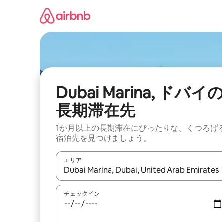
コ
ン
テ
ン
ツ
に
ス
キ
ッ
Dubai Marina, ドバイ
プ
長期滞在先
1か月以上の長期滞在にぴったりな、くつろげ
宿泊先を見つけましょう。
エリア
検索結果が表示されたら、上下の矢印キーを使っ
チェックイン